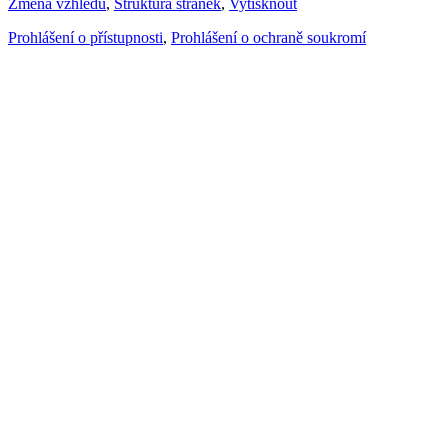
Změna vzhledu
,
Struktura stránek
,
Vytisknout
Prohlášení o přístupnosti
,
Prohlášení o ochraně soukromí