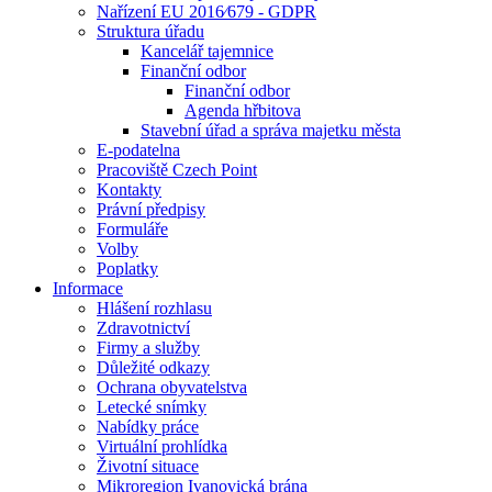
Nařízení EU 2016⁄679 - GDPR
Struktura úřadu
Kancelář tajemnice
Finanční odbor
Finanční odbor
Agenda hřbitova
Stavební úřad a správa majetku města
E-podatelna
Pracoviště Czech Point
Kontakty
Právní předpisy
Formuláře
Volby
Poplatky
Informace
Hlášení rozhlasu
Zdravotnictví
Firmy a služby
Důležité odkazy
Ochrana obyvatelstva
Letecké snímky
Nabídky práce
Virtuální prohlídka
Životní situace
Mikroregion Ivanovická brána