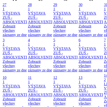
27
28
29
30
3
1
1
1
1
1
VÝSTAVA
VÝSTAVA
VÝSTAVA
VÝSTAVA
V
ZUŠ -
ZUŠ -
ZUŠ -
ZUŠ -
Z
ABSOLVENTI
ABSOLVENTI
ABSOLVENTI
ABSOLVENTI
A
Zobrazit
Zobrazit
Zobrazit
Zobrazit
Z
všechny
všechny
všechny
všechny
v
záznamy ze dne
záznamy ze dne
záznamy ze dne
záznamy ze dne
z
3
4
5
6
7
1
1
1
1
1
VÝSTAVA
VÝSTAVA
VÝSTAVA
VÝSTAVA
V
ZUŠ -
ZUŠ -
ZUŠ -
ZUŠ -
Z
ABSOLVENTI
ABSOLVENTI
ABSOLVENTI
ABSOLVENTI
A
Zobrazit
Zobrazit
Zobrazit
Zobrazit
Z
všechny
všechny
všechny
všechny
v
záznamy ze dne
záznamy ze dne
záznamy ze dne
záznamy ze dne
z
1
10
11
12
13
2
1
1
1
1
L
VÝSTAVA
VÝSTAVA
VÝSTAVA
VÝSTAVA
V
ZUŠ -
ZUŠ -
ZUŠ -
ZUŠ -
Z
ABSOLVENTI
ABSOLVENTI
ABSOLVENTI
ABSOLVENTI
A
Zobrazit
Zobrazit
Zobrazit
Zobrazit
Z
všechny
všechny
všechny
všechny
v