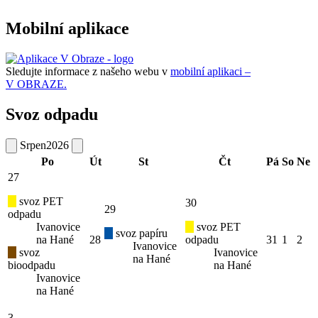
Mobilní aplikace
Sledujte informace z našeho webu v
mobilní aplikaci –
V OBRAZE.
Svoz odpadu
Srpen
2026
Po
Út
St
Čt
Pá
So
Ne
27
svoz PET
30
29
odpadu
Ivanovice
svoz PET
svoz papíru
na Hané
28
odpadu
31
1
2
Ivanovice
svoz
Ivanovice
na Hané
bioodpadu
na Hané
Ivanovice
na Hané
3