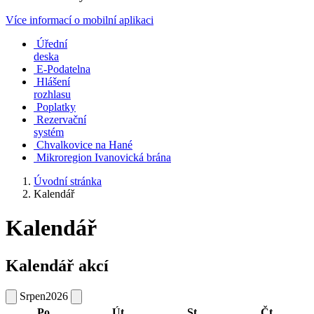
Více informací o mobilní aplikaci
Úřední
deska
E-Podatelna
Hlášení
rozhlasu
Poplatky
Rezervační
systém
Chvalkovice na Hané
Mikroregion Ivanovická brána
Úvodní stránka
Kalendář
Kalendář
Kalendář akcí
Srpen
2026
Po
Út
St
Čt