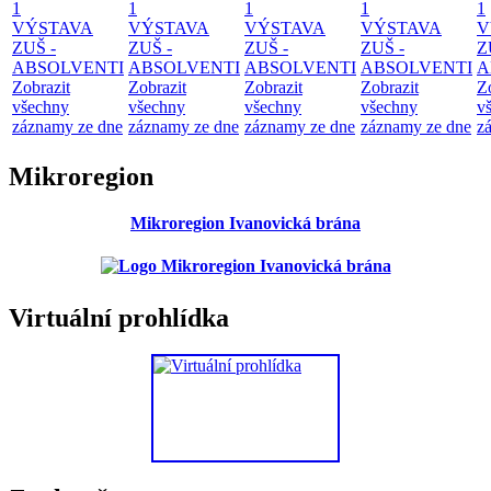
1
1
1
1
1
VÝSTAVA
VÝSTAVA
VÝSTAVA
VÝSTAVA
V
ZUŠ -
ZUŠ -
ZUŠ -
ZUŠ -
Z
ABSOLVENTI
ABSOLVENTI
ABSOLVENTI
ABSOLVENTI
A
Zobrazit
Zobrazit
Zobrazit
Zobrazit
Z
všechny
všechny
všechny
všechny
v
záznamy ze dne
záznamy ze dne
záznamy ze dne
záznamy ze dne
z
Mikroregion
Mikroregion Ivanovická brána
Virtuální prohlídka