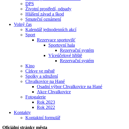
DPS
Životní prostředí, odpady
Hlášení závad a škod
Smuteční oznámení
Volný čas
Kalendář jednodenních akcí
Sport
Rezervace sportovišť
Sportovní hala
Rezervační systém
Víceúčelové hřiště
Rezervační systém
Kino
Církve ve městě
Spolky a sdružení
Chvalkovice na Hané
Osadní výbor Chvalkovice na Hané
Akce Chvalkovice
Fotogalerie
Rok 2023
Rok 2022
Kontakty
Kontaktní formulář
Oficiální stránky města