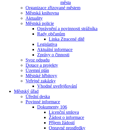
města
Organizace zřizované městem
Městská knihovna
Aktuality
Městská policie
Oprávnění a povinnosti strážníka
Rady občanům
Linka Ztracené dítě
Legislativa
Aktuální informace
Zprávy o činnosti
Svoz odpadu
Dotace a projekty
Územní plán
Městské hřbitovy
Veřejné zakázky
Vhodné uveřejňování
Městský úřad
Úřední deska
Povinné informace
Dokumenty 106
Licenční smlova
Žádost o informace
Příjem žádostí
Opravné prostředky