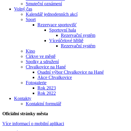
Smuteční oznámení
Volný čas
Kalendář jednodenních akcí
Sport
Rezervace sportovišť
Sportovní hala
Rezervační systém
Víceúčelové hřiště
Rezervační systém
Kino
Církve ve městě
Spolky a sdružení
Chvalkovice na Hané
Osadní výbor Chvalkovice na Hané
Akce Chvalkovice
Fotogalerie
Rok 2023
Rok 2022
Kontakty
Kontaktní formulář
Oficiální stránky města
Více informací o mobilní aplikaci