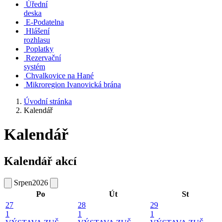
Úřední
deska
E-Podatelna
Hlášení
rozhlasu
Poplatky
Rezervační
systém
Chvalkovice na Hané
Mikroregion Ivanovická brána
Úvodní stránka
Kalendář
Kalendář
Kalendář akcí
Srpen
2026
Po
Út
St
27
28
29
1
1
1