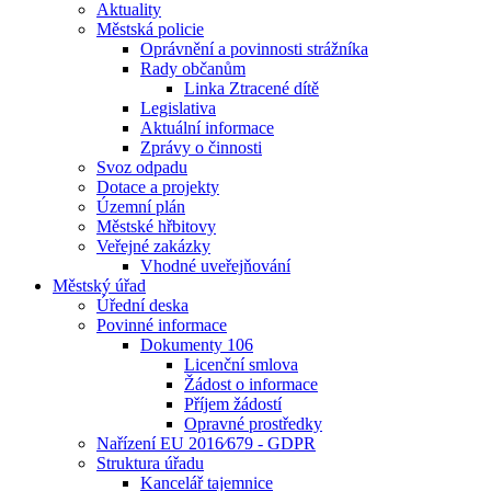
Aktuality
Městská policie
Oprávnění a povinnosti strážníka
Rady občanům
Linka Ztracené dítě
Legislativa
Aktuální informace
Zprávy o činnosti
Svoz odpadu
Dotace a projekty
Územní plán
Městské hřbitovy
Veřejné zakázky
Vhodné uveřejňování
Městský úřad
Úřední deska
Povinné informace
Dokumenty 106
Licenční smlova
Žádost o informace
Příjem žádostí
Opravné prostředky
Nařízení EU 2016⁄679 - GDPR
Struktura úřadu
Kancelář tajemnice