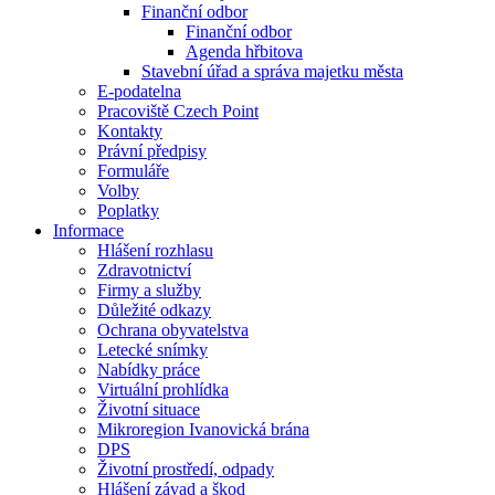
Finanční odbor
Finanční odbor
Agenda hřbitova
Stavební úřad a správa majetku města
E-podatelna
Pracoviště Czech Point
Kontakty
Právní předpisy
Formuláře
Volby
Poplatky
Informace
Hlášení rozhlasu
Zdravotnictví
Firmy a služby
Důležité odkazy
Ochrana obyvatelstva
Letecké snímky
Nabídky práce
Virtuální prohlídka
Životní situace
Mikroregion Ivanovická brána
DPS
Životní prostředí, odpady
Hlášení závad a škod