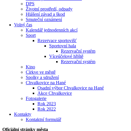
DPS
Životní prostředí, odpady
Hlášení závad a škod
Smuteční oznámení
Volný čas
Kalendář jednodenních akcí
Sport
Rezervace sportovišť
Sportovní hala
Rezervační systém
Víceúčelové hřiště
Rezervační systém
Kino
Církve ve městě
Spolky a sdružení
Chvalkovice na Hané
Osadní výbor Chvalkovice na Hané
Akce Chvalkovice
Fotogalerie
Rok 2023
Rok 2022
Kontakty
Kontaktní formulář
Oficiální stránky města