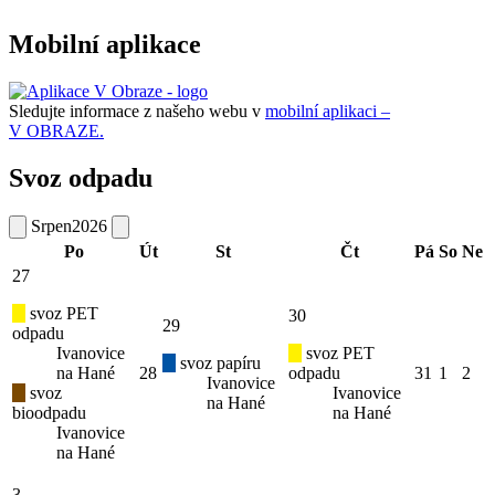
Mobilní aplikace
Sledujte informace z našeho webu v
mobilní aplikaci –
V OBRAZE.
Svoz odpadu
Srpen
2026
Po
Út
St
Čt
Pá
So
Ne
27
svoz PET
30
29
odpadu
Ivanovice
svoz PET
svoz papíru
na Hané
28
odpadu
31
1
2
Ivanovice
svoz
Ivanovice
na Hané
bioodpadu
na Hané
Ivanovice
na Hané
3