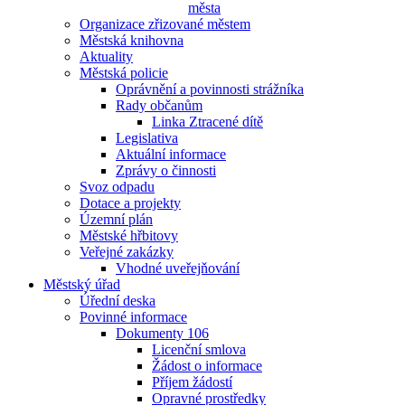
města
Organizace zřizované městem
Městská knihovna
Aktuality
Městská policie
Oprávnění a povinnosti strážníka
Rady občanům
Linka Ztracené dítě
Legislativa
Aktuální informace
Zprávy o činnosti
Svoz odpadu
Dotace a projekty
Územní plán
Městské hřbitovy
Veřejné zakázky
Vhodné uveřejňování
Městský úřad
Úřední deska
Povinné informace
Dokumenty 106
Licenční smlova
Žádost o informace
Příjem žádostí
Opravné prostředky