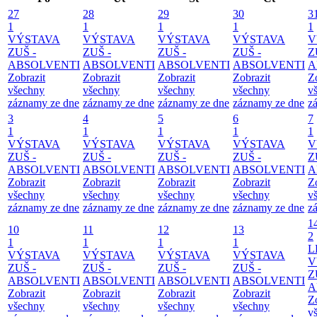
27
28
29
30
3
1
1
1
1
1
VÝSTAVA
VÝSTAVA
VÝSTAVA
VÝSTAVA
V
ZUŠ -
ZUŠ -
ZUŠ -
ZUŠ -
Z
ABSOLVENTI
ABSOLVENTI
ABSOLVENTI
ABSOLVENTI
A
Zobrazit
Zobrazit
Zobrazit
Zobrazit
Z
všechny
všechny
všechny
všechny
v
záznamy ze dne
záznamy ze dne
záznamy ze dne
záznamy ze dne
z
3
4
5
6
7
1
1
1
1
1
VÝSTAVA
VÝSTAVA
VÝSTAVA
VÝSTAVA
V
ZUŠ -
ZUŠ -
ZUŠ -
ZUŠ -
Z
ABSOLVENTI
ABSOLVENTI
ABSOLVENTI
ABSOLVENTI
A
Zobrazit
Zobrazit
Zobrazit
Zobrazit
Z
všechny
všechny
všechny
všechny
v
záznamy ze dne
záznamy ze dne
záznamy ze dne
záznamy ze dne
z
1
10
11
12
13
2
1
1
1
1
L
VÝSTAVA
VÝSTAVA
VÝSTAVA
VÝSTAVA
V
ZUŠ -
ZUŠ -
ZUŠ -
ZUŠ -
Z
ABSOLVENTI
ABSOLVENTI
ABSOLVENTI
ABSOLVENTI
A
Zobrazit
Zobrazit
Zobrazit
Zobrazit
Z
všechny
všechny
všechny
všechny
v