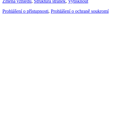
Změna vzhledu
,
Struktura stránek
,
Vytisknout
Prohlášení o přístupnosti
,
Prohlášení o ochraně soukromí