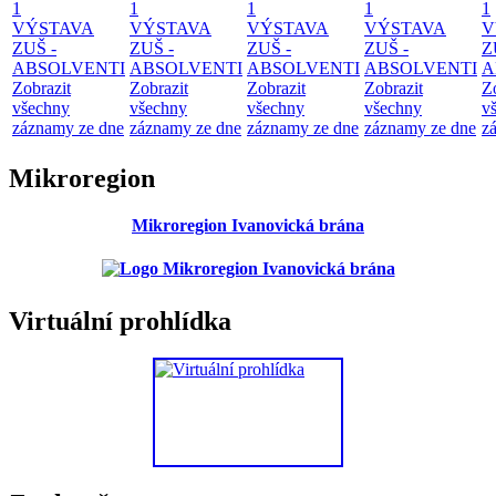
1
1
1
1
1
VÝSTAVA
VÝSTAVA
VÝSTAVA
VÝSTAVA
V
ZUŠ -
ZUŠ -
ZUŠ -
ZUŠ -
Z
ABSOLVENTI
ABSOLVENTI
ABSOLVENTI
ABSOLVENTI
A
Zobrazit
Zobrazit
Zobrazit
Zobrazit
Z
všechny
všechny
všechny
všechny
v
záznamy ze dne
záznamy ze dne
záznamy ze dne
záznamy ze dne
z
Mikroregion
Mikroregion Ivanovická brána
Virtuální prohlídka