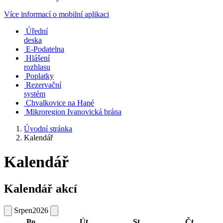
Více informací o mobilní aplikaci
Úřední
deska
E-Podatelna
Hlášení
rozhlasu
Poplatky
Rezervační
systém
Chvalkovice na Hané
Mikroregion Ivanovická brána
Úvodní stránka
Kalendář
Kalendář
Kalendář akcí
Srpen
2026
Po
Út
St
Čt