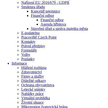
Nařízení EU 2016⁄679 - GDPR
Struktura úřadu
Kancelář tajemnice
Finanční odbor
Finanční odbor
Agenda hřbitova
Stavební úřad a správa majetku města
E-podatelna
Pracoviště Czech Point
Kontakty
Právní předpisy
Formuláře
Volby
Poplatky
Informace
Hlášení rozhlasu
Zdravotnictví
Firmy a služby
Důležité odkazy
Ochrana obyvatelstva
Letecké snímky
Nabídky práce
Virtuální prohlídka
Životní situace
Mikroregion Ivanovická brána