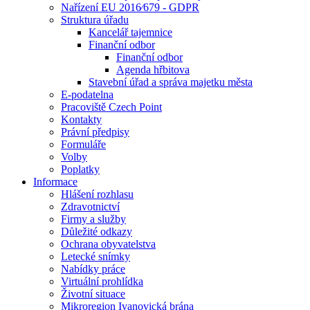
Nařízení EU 2016⁄679 - GDPR
Struktura úřadu
Kancelář tajemnice
Finanční odbor
Finanční odbor
Agenda hřbitova
Stavební úřad a správa majetku města
E-podatelna
Pracoviště Czech Point
Kontakty
Právní předpisy
Formuláře
Volby
Poplatky
Informace
Hlášení rozhlasu
Zdravotnictví
Firmy a služby
Důležité odkazy
Ochrana obyvatelstva
Letecké snímky
Nabídky práce
Virtuální prohlídka
Životní situace
Mikroregion Ivanovická brána