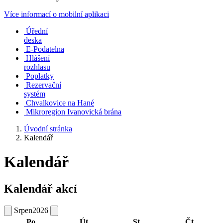
Více informací o mobilní aplikaci
Úřední
deska
E-Podatelna
Hlášení
rozhlasu
Poplatky
Rezervační
systém
Chvalkovice na Hané
Mikroregion Ivanovická brána
Úvodní stránka
Kalendář
Kalendář
Kalendář akcí
Srpen
2026
Po
Út
St
Čt