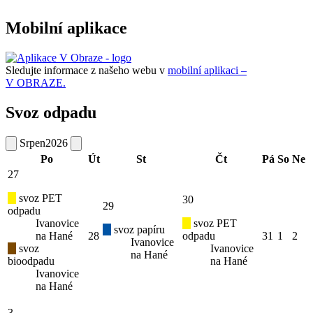
Mobilní aplikace
Sledujte informace z našeho webu v
mobilní aplikaci –
V OBRAZE.
Svoz odpadu
Srpen
2026
Po
Út
St
Čt
Pá
So
Ne
27
svoz PET
30
29
odpadu
Ivanovice
svoz PET
svoz papíru
na Hané
28
odpadu
31
1
2
Ivanovice
svoz
Ivanovice
na Hané
bioodpadu
na Hané
Ivanovice
na Hané
3