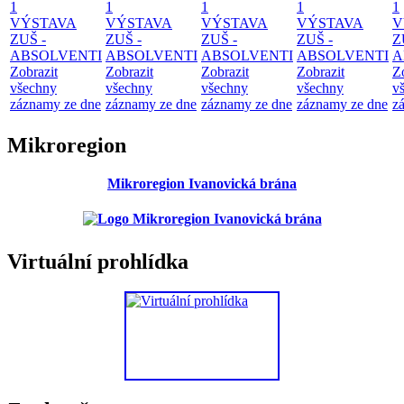
1
1
1
1
1
VÝSTAVA
VÝSTAVA
VÝSTAVA
VÝSTAVA
V
ZUŠ -
ZUŠ -
ZUŠ -
ZUŠ -
Z
ABSOLVENTI
ABSOLVENTI
ABSOLVENTI
ABSOLVENTI
A
Zobrazit
Zobrazit
Zobrazit
Zobrazit
Z
všechny
všechny
všechny
všechny
v
záznamy ze dne
záznamy ze dne
záznamy ze dne
záznamy ze dne
z
Mikroregion
Mikroregion Ivanovická brána
Virtuální prohlídka