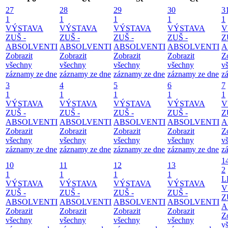
27
28
29
30
3
1
1
1
1
1
VÝSTAVA
VÝSTAVA
VÝSTAVA
VÝSTAVA
V
ZUŠ -
ZUŠ -
ZUŠ -
ZUŠ -
Z
ABSOLVENTI
ABSOLVENTI
ABSOLVENTI
ABSOLVENTI
A
Zobrazit
Zobrazit
Zobrazit
Zobrazit
Z
všechny
všechny
všechny
všechny
v
záznamy ze dne
záznamy ze dne
záznamy ze dne
záznamy ze dne
z
3
4
5
6
7
1
1
1
1
1
VÝSTAVA
VÝSTAVA
VÝSTAVA
VÝSTAVA
V
ZUŠ -
ZUŠ -
ZUŠ -
ZUŠ -
Z
ABSOLVENTI
ABSOLVENTI
ABSOLVENTI
ABSOLVENTI
A
Zobrazit
Zobrazit
Zobrazit
Zobrazit
Z
všechny
všechny
všechny
všechny
v
záznamy ze dne
záznamy ze dne
záznamy ze dne
záznamy ze dne
z
1
10
11
12
13
2
1
1
1
1
L
VÝSTAVA
VÝSTAVA
VÝSTAVA
VÝSTAVA
V
ZUŠ -
ZUŠ -
ZUŠ -
ZUŠ -
Z
ABSOLVENTI
ABSOLVENTI
ABSOLVENTI
ABSOLVENTI
A
Zobrazit
Zobrazit
Zobrazit
Zobrazit
Z
všechny
všechny
všechny
všechny
v