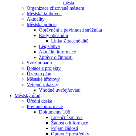
města
Organizace zřizované městem
Městská knihovna
Aktuality
Městská policie
Oprávnění a povinnosti strážníka
Rady občanům
Linka Ztracené dítě
Legislativa
Aktuální informace
Zprávy o činnosti
Svoz odpadu
Dotace a projekty
Územní plán
Městské hřbitovy
Veřejné zakázky
Vhodné uveřejňování
Městský úřad
Úřední deska
Povinné informace
Dokumenty 106
Licenční smlova
Žádost o informace
Příjem žádostí
Opravné prostředky