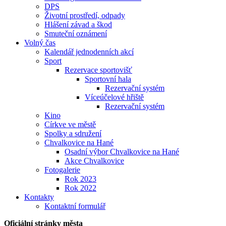
DPS
Životní prostředí, odpady
Hlášení závad a škod
Smuteční oznámení
Volný čas
Kalendář jednodenních akcí
Sport
Rezervace sportovišť
Sportovní hala
Rezervační systém
Víceúčelové hřiště
Rezervační systém
Kino
Církve ve městě
Spolky a sdružení
Chvalkovice na Hané
Osadní výbor Chvalkovice na Hané
Akce Chvalkovice
Fotogalerie
Rok 2023
Rok 2022
Kontakty
Kontaktní formulář
Oficiální stránky města