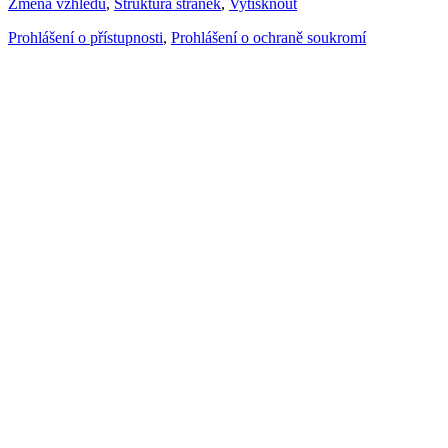
Změna vzhledu
,
Struktura stránek
,
Vytisknout
Prohlášení o přístupnosti
,
Prohlášení o ochraně soukromí