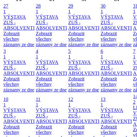
27
28
29
30
3
1
1
1
1
1
VÝSTAVA
VÝSTAVA
VÝSTAVA
VÝSTAVA
V
ZUŠ -
ZUŠ -
ZUŠ -
ZUŠ -
Z
ABSOLVENTI
ABSOLVENTI
ABSOLVENTI
ABSOLVENTI
A
Zobrazit
Zobrazit
Zobrazit
Zobrazit
Z
všechny
všechny
všechny
všechny
v
záznamy ze dne
záznamy ze dne
záznamy ze dne
záznamy ze dne
z
3
4
5
6
7
1
1
1
1
1
VÝSTAVA
VÝSTAVA
VÝSTAVA
VÝSTAVA
V
ZUŠ -
ZUŠ -
ZUŠ -
ZUŠ -
Z
ABSOLVENTI
ABSOLVENTI
ABSOLVENTI
ABSOLVENTI
A
Zobrazit
Zobrazit
Zobrazit
Zobrazit
Z
všechny
všechny
všechny
všechny
v
záznamy ze dne
záznamy ze dne
záznamy ze dne
záznamy ze dne
z
1
10
11
12
13
2
1
1
1
1
L
VÝSTAVA
VÝSTAVA
VÝSTAVA
VÝSTAVA
V
ZUŠ -
ZUŠ -
ZUŠ -
ZUŠ -
Z
ABSOLVENTI
ABSOLVENTI
ABSOLVENTI
ABSOLVENTI
A
Zobrazit
Zobrazit
Zobrazit
Zobrazit
Z
všechny
všechny
všechny
všechny
v