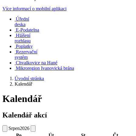
Více informací o mobilní aplikaci
Úřední
deska
E-Podatelna
Hlášení
rozhlasu
Poplatky
Rezervační
systém
Chvalkovice na Hané
Mikroregion Ivanovická brána
Úvodní stránka
Kalendář
Kalendář
Kalendář akcí
Srpen
2026
Po
Út
St
Čt