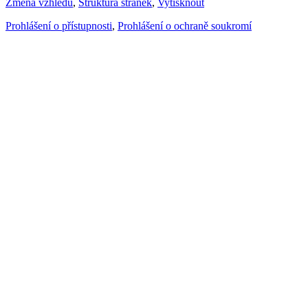
Změna vzhledu
,
Struktura stránek
,
Vytisknout
Prohlášení o přístupnosti
,
Prohlášení o ochraně soukromí