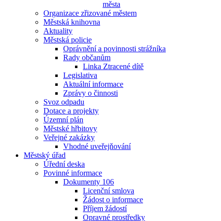
města
Organizace zřizované městem
Městská knihovna
Aktuality
Městská policie
Oprávnění a povinnosti strážníka
Rady občanům
Linka Ztracené dítě
Legislativa
Aktuální informace
Zprávy o činnosti
Svoz odpadu
Dotace a projekty
Územní plán
Městské hřbitovy
Veřejné zakázky
Vhodné uveřejňování
Městský úřad
Úřední deska
Povinné informace
Dokumenty 106
Licenční smlova
Žádost o informace
Příjem žádostí
Opravné prostředky