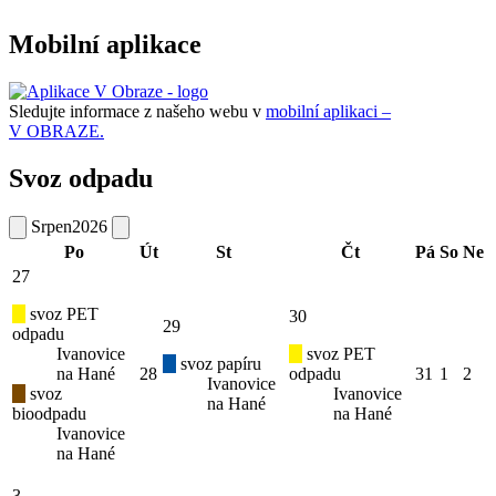
Mobilní aplikace
Sledujte informace z našeho webu v
mobilní aplikaci –
V OBRAZE.
Svoz odpadu
Srpen
2026
Po
Út
St
Čt
Pá
So
Ne
27
svoz PET
30
29
odpadu
Ivanovice
svoz PET
svoz papíru
na Hané
28
odpadu
31
1
2
Ivanovice
svoz
Ivanovice
na Hané
bioodpadu
na Hané
Ivanovice
na Hané
3