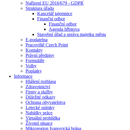
Nařízení EU 2016⁄679 - GDPR
Struktura úřadu
Kancelář tajemnice
Finanční odbor
Finanční odbor
Agenda hřbitova
Stavební úřad a správa majetku města
E-podatelna
Pracoviště Czech Point
Kontakty
Právní předpisy
Formuláře
Volby
Poplatky
Informace
Hlášení rozhlasu
Zdravotnictví
Firmy a služby
Důležité odkazy
Ochrana obyvatelstva
Letecké snímky
Nabídky práce
Virtuální prohlídka
Životní situace
Mikroregion Ivanovická brána