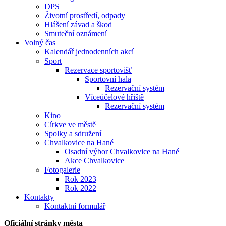
DPS
Životní prostředí, odpady
Hlášení závad a škod
Smuteční oznámení
Volný čas
Kalendář jednodenních akcí
Sport
Rezervace sportovišť
Sportovní hala
Rezervační systém
Víceúčelové hřiště
Rezervační systém
Kino
Církve ve městě
Spolky a sdružení
Chvalkovice na Hané
Osadní výbor Chvalkovice na Hané
Akce Chvalkovice
Fotogalerie
Rok 2023
Rok 2022
Kontakty
Kontaktní formulář
Oficiální stránky města