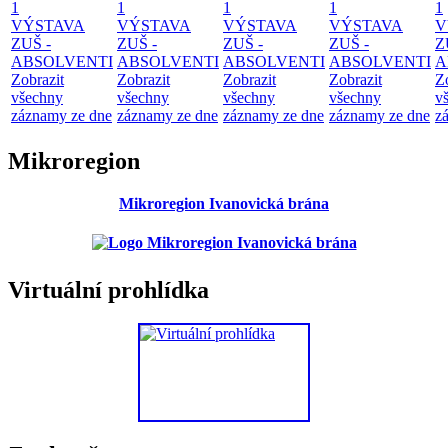
1
1
1
1
1
VÝSTAVA
VÝSTAVA
VÝSTAVA
VÝSTAVA
V
ZUŠ -
ZUŠ -
ZUŠ -
ZUŠ -
Z
ABSOLVENTI
ABSOLVENTI
ABSOLVENTI
ABSOLVENTI
A
Zobrazit
Zobrazit
Zobrazit
Zobrazit
Z
všechny
všechny
všechny
všechny
v
záznamy ze dne
záznamy ze dne
záznamy ze dne
záznamy ze dne
z
Mikroregion
Mikroregion Ivanovická brána
Virtuální prohlídka