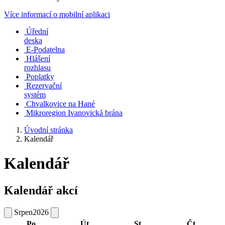
Více informací o mobilní aplikaci
Úřední
deska
E-Podatelna
Hlášení
rozhlasu
Poplatky
Rezervační
systém
Chvalkovice na Hané
Mikroregion Ivanovická brána
Úvodní stránka
Kalendář
Kalendář
Kalendář akcí
Srpen
2026
Po
Út
St
Čt