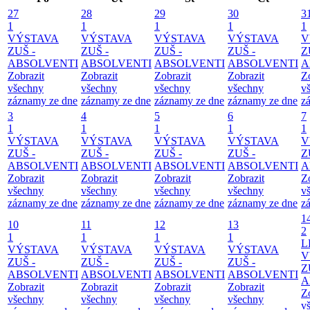
27
28
29
30
3
1
1
1
1
1
VÝSTAVA
VÝSTAVA
VÝSTAVA
VÝSTAVA
V
ZUŠ -
ZUŠ -
ZUŠ -
ZUŠ -
Z
ABSOLVENTI
ABSOLVENTI
ABSOLVENTI
ABSOLVENTI
A
Zobrazit
Zobrazit
Zobrazit
Zobrazit
Z
všechny
všechny
všechny
všechny
v
záznamy ze dne
záznamy ze dne
záznamy ze dne
záznamy ze dne
z
3
4
5
6
7
1
1
1
1
1
VÝSTAVA
VÝSTAVA
VÝSTAVA
VÝSTAVA
V
ZUŠ -
ZUŠ -
ZUŠ -
ZUŠ -
Z
ABSOLVENTI
ABSOLVENTI
ABSOLVENTI
ABSOLVENTI
A
Zobrazit
Zobrazit
Zobrazit
Zobrazit
Z
všechny
všechny
všechny
všechny
v
záznamy ze dne
záznamy ze dne
záznamy ze dne
záznamy ze dne
z
1
10
11
12
13
2
1
1
1
1
L
VÝSTAVA
VÝSTAVA
VÝSTAVA
VÝSTAVA
V
ZUŠ -
ZUŠ -
ZUŠ -
ZUŠ -
Z
ABSOLVENTI
ABSOLVENTI
ABSOLVENTI
ABSOLVENTI
A
Zobrazit
Zobrazit
Zobrazit
Zobrazit
Z
všechny
všechny
všechny
všechny
v