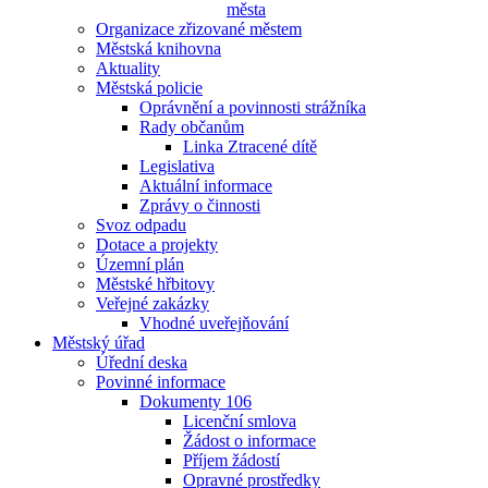
města
Organizace zřizované městem
Městská knihovna
Aktuality
Městská policie
Oprávnění a povinnosti strážníka
Rady občanům
Linka Ztracené dítě
Legislativa
Aktuální informace
Zprávy o činnosti
Svoz odpadu
Dotace a projekty
Územní plán
Městské hřbitovy
Veřejné zakázky
Vhodné uveřejňování
Městský úřad
Úřední deska
Povinné informace
Dokumenty 106
Licenční smlova
Žádost o informace
Příjem žádostí
Opravné prostředky