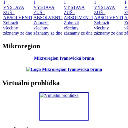
1
1
1
1
1
VÝSTAVA
VÝSTAVA
VÝSTAVA
VÝSTAVA
V
ZUŠ -
ZUŠ -
ZUŠ -
ZUŠ -
Z
ABSOLVENTI
ABSOLVENTI
ABSOLVENTI
ABSOLVENTI
A
Zobrazit
Zobrazit
Zobrazit
Zobrazit
Z
všechny
všechny
všechny
všechny
v
záznamy ze dne
záznamy ze dne
záznamy ze dne
záznamy ze dne
z
Mikroregion
Mikroregion Ivanovická brána
Virtuální prohlídka