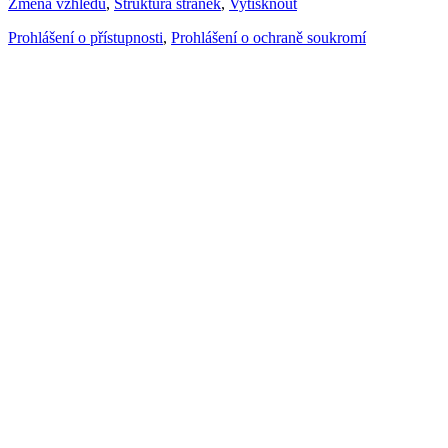
Změna vzhledu
,
Struktura stránek
,
Vytisknout
Prohlášení o přístupnosti
,
Prohlášení o ochraně soukromí