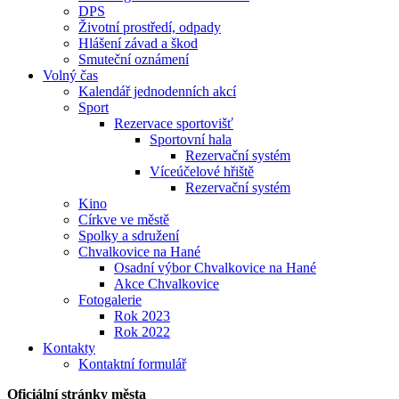
DPS
Životní prostředí, odpady
Hlášení závad a škod
Smuteční oznámení
Volný čas
Kalendář jednodenních akcí
Sport
Rezervace sportovišť
Sportovní hala
Rezervační systém
Víceúčelové hřiště
Rezervační systém
Kino
Církve ve městě
Spolky a sdružení
Chvalkovice na Hané
Osadní výbor Chvalkovice na Hané
Akce Chvalkovice
Fotogalerie
Rok 2023
Rok 2022
Kontakty
Kontaktní formulář
Oficiální stránky města