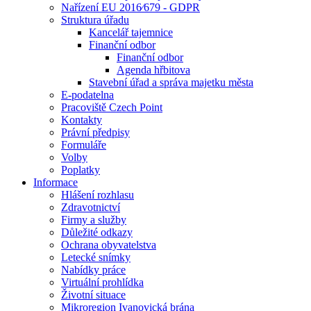
Nařízení EU 2016⁄679 - GDPR
Struktura úřadu
Kancelář tajemnice
Finanční odbor
Finanční odbor
Agenda hřbitova
Stavební úřad a správa majetku města
E-podatelna
Pracoviště Czech Point
Kontakty
Právní předpisy
Formuláře
Volby
Poplatky
Informace
Hlášení rozhlasu
Zdravotnictví
Firmy a služby
Důležité odkazy
Ochrana obyvatelstva
Letecké snímky
Nabídky práce
Virtuální prohlídka
Životní situace
Mikroregion Ivanovická brána