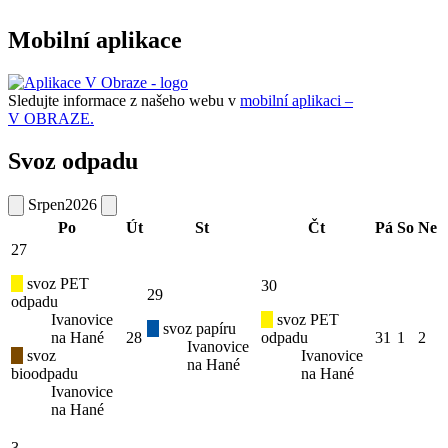
Mobilní aplikace
Sledujte informace z našeho webu v
mobilní aplikaci –
V OBRAZE.
Svoz odpadu
Srpen
2026
Po
Út
St
Čt
Pá
So
Ne
27
svoz PET
30
29
odpadu
Ivanovice
svoz PET
svoz papíru
na Hané
28
odpadu
31
1
2
Ivanovice
svoz
Ivanovice
na Hané
bioodpadu
na Hané
Ivanovice
na Hané
3