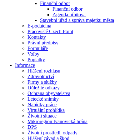
Finanční odbor
Finanční odbor
Agenda hřbitova
Stavební úřad a správa majetku města
E-podatelna
Pracoviště Czech Point
Kontakty
Právní předpisy
Formuláře
Volby
Poplatky
Informace
Hlášení rozhlasu
Zdravotnictví
Firmy a služby
Důležité odkazy
Ochrana obyvatelstva
Letecké snímky
Nabídky práce
Virtuální prohlídka
Životní situace
Mikroregion Ivanovická brána
DPS
Životní prostředí, odpady
Hlášení závad a škod