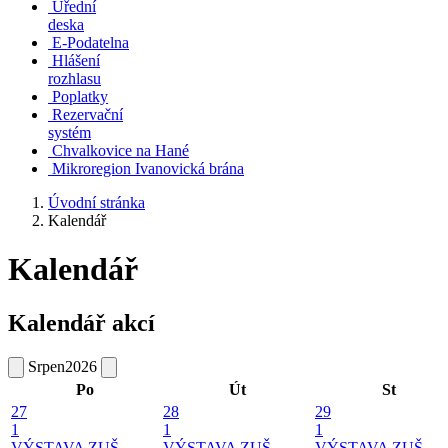
Úřední
deska
E-Podatelna
Hlášení
rozhlasu
Poplatky
Rezervační
systém
Chvalkovice na Hané
Mikroregion Ivanovická brána
Úvodní stránka
Kalendář
Kalendář
Kalendář akcí
Srpen
2026
Po
Út
St
27
28
29
1
1
1
VÝSTAVA ZUŠ -
VÝSTAVA ZUŠ -
VÝSTAVA ZUŠ -