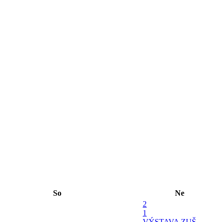
So
Ne
2
1
VÝSTAVA ZUŠ -