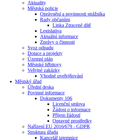
Aktuality
Městská policie
Oprávnění a povinnosti strážníka
Rady občanům
Linka Ztracené dítě
Legislativa
Aktuální informace
Zprávy o činnosti
Svoz odpadu
Dotace a projekty
Územní plán
Městské hřbitovy
Veřejné zakázky
Vhodné uveřejňování
Městský úřad
Úřední deska
Povinné informace
Dokumenty 106
Licenční smlova
Žádost o informace
Příjem žádostí
Opravné prostředky
Nařízení EU 2016⁄679 - GDPR
Struktura úřadu
Kancelář tajemnice