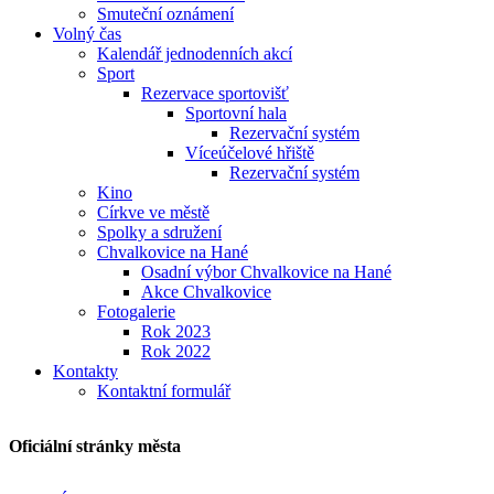
Smuteční oznámení
Volný čas
Kalendář jednodenních akcí
Sport
Rezervace sportovišť
Sportovní hala
Rezervační systém
Víceúčelové hřiště
Rezervační systém
Kino
Církve ve městě
Spolky a sdružení
Chvalkovice na Hané
Osadní výbor Chvalkovice na Hané
Akce Chvalkovice
Fotogalerie
Rok 2023
Rok 2022
Kontakty
Kontaktní formulář
Oficiální stránky města