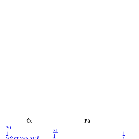
Čt
Pá
30
31
1
1
1
VÝSTAVA ZUŠ -
1