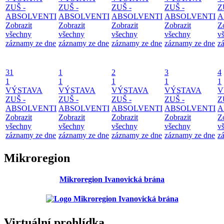
ZUŠ -
ZUŠ -
ZUŠ -
ZUŠ -
Z
ABSOLVENTI
ABSOLVENTI
ABSOLVENTI
ABSOLVENTI
A
Zobrazit
Zobrazit
Zobrazit
Zobrazit
Z
všechny
všechny
všechny
všechny
v
záznamy ze dne
záznamy ze dne
záznamy ze dne
záznamy ze dne
z
31
1
2
3
4
1
1
1
1
1
VÝSTAVA
VÝSTAVA
VÝSTAVA
VÝSTAVA
V
ZUŠ -
ZUŠ -
ZUŠ -
ZUŠ -
Z
ABSOLVENTI
ABSOLVENTI
ABSOLVENTI
ABSOLVENTI
A
Zobrazit
Zobrazit
Zobrazit
Zobrazit
Z
všechny
všechny
všechny
všechny
v
záznamy ze dne
záznamy ze dne
záznamy ze dne
záznamy ze dne
z
Mikroregion
Mikroregion Ivanovická brána
Virtuální prohlídka