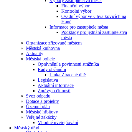
Výbory zastupitelstva města
Finanční výbor
Kontrolní výbor
Osadní výbor ve Chvalkovicích na
Hané
Informace pro zastupitele města
Podklady pro jednání zastupitelstva
města
Organizace zřizované městem
Městská knihovna
Aktuality
Městská policie
Oprávnění a povinnosti strážníka
Rady občanům
Linka Ztracené dítě
Legislativa
Aktuální informace
Zprávy o činnosti
Svoz odpadu
Dotace a projekty
Územní plán
Městské hřbitovy
Veřejné zakázky
Vhodné uveřejňování
Městský úřad