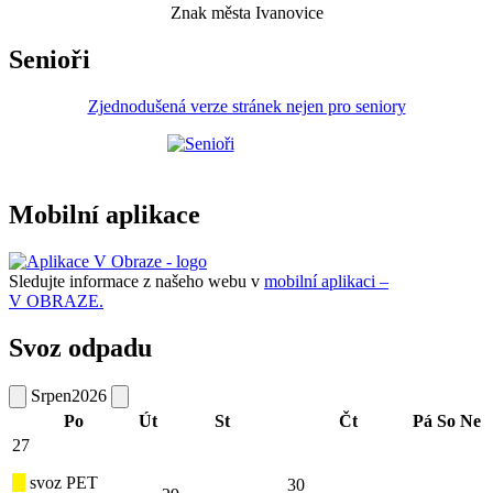
Znak města Ivanovice
Senioři
Zjednodušená verze stránek nejen pro seniory
Mobilní aplikace
Sledujte informace z našeho webu v
mobilní aplikaci –
V OBRAZE.
Svoz odpadu
Srpen
2026
Po
Út
St
Čt
Pá
So
Ne
27
svoz PET
30