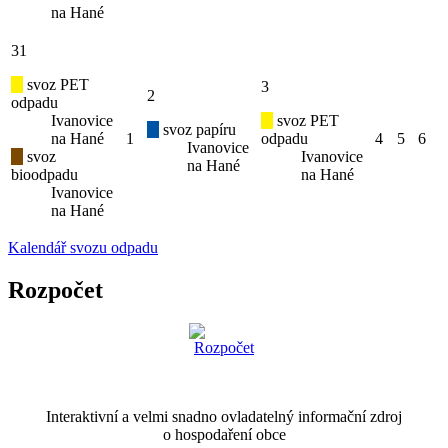
na Hané
31
svoz PET
3
2
odpadu
Ivanovice
svoz PET
svoz papíru
na Hané
1
odpadu
4
5
6
Ivanovice
svoz
Ivanovice
na Hané
bioodpadu
na Hané
Ivanovice
na Hané
Kalendář svozu odpadu
Rozpočet
Interaktivní a velmi snadno ovladatelný informační zdroj
o hospodaření obce