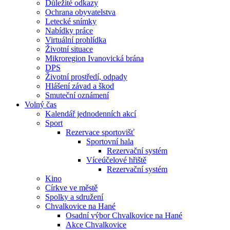
Důležité odkazy
Ochrana obyvatelstva
Letecké snímky
Nabídky práce
Virtuální prohlídka
Životní situace
Mikroregion Ivanovická brána
DPS
Životní prostředí, odpady
Hlášení závad a škod
Smuteční oznámení
Volný čas
Kalendář jednodenních akcí
Sport
Rezervace sportovišť
Sportovní hala
Rezervační systém
Víceúčelové hřiště
Rezervační systém
Kino
Církve ve městě
Spolky a sdružení
Chvalkovice na Hané
Osadní výbor Chvalkovice na Hané
Akce Chvalkovice