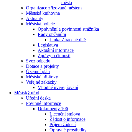
města
Organizace zřizované městem
Městská knihovna
Aktuality
Městská policie
Oprávnění a povinnosti strážníka
Rady občanům
Linka Ztracené dítě
Legislativa
Aktuální informace
Zprávy o činnosti
Svoz odpadu
Dotace a projekty
Územní plán
Městské hřbitovy
Veřejné zakázky
Vhodné uveřejňování
Městský úřad
Úřední deska
Povinné informace
Dokumenty 106
Licenční smlova
Žádost o informace
Příjem žádostí
Opravné prostředky