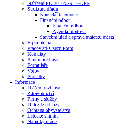
Nařízení EU 2016⁄679 - GDPR
Struktura úřadu
Kancelář tajemnice
Finanční odbor
Finanční odbor
Agenda hřbitova
Stavební úřad a správa majetku města
E-podatelna
Pracoviště Czech Point
Kontakty
Právní předpisy
Formuláře
Volby
Poplatky
Informace
Hlášení rozhlasu
Zdravotnictví
Firmy a služby
Důležité odkazy
Ochrana obyvatelstva
Letecké snímky
Nabídky práce
Virtuální prohlídka
Životní situace
Mikroregion Ivanovická brána