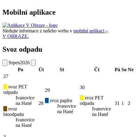
Mobilní aplikace
Sledujte informace z našeho webu v
mobilní aplikaci –
V OBRAZE.
Svoz odpadu
Srpen
2026
Po
Út
St
Čt
Pá
So
Ne
27
svoz PET
30
29
odpadu
Ivanovice
svoz PET
svoz papíru
na Hané
28
odpadu
31
1
2
Ivanovice
svoz
Ivanovice
na Hané
bioodpadu
na Hané
Ivanovice
na Hané
3