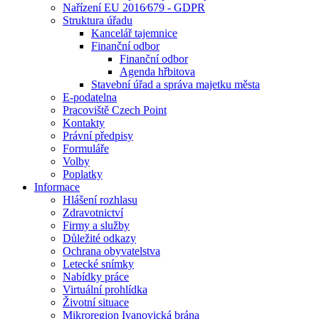
Nařízení EU 2016⁄679 - GDPR
Struktura úřadu
Kancelář tajemnice
Finanční odbor
Finanční odbor
Agenda hřbitova
Stavební úřad a správa majetku města
E-podatelna
Pracoviště Czech Point
Kontakty
Právní předpisy
Formuláře
Volby
Poplatky
Informace
Hlášení rozhlasu
Zdravotnictví
Firmy a služby
Důležité odkazy
Ochrana obyvatelstva
Letecké snímky
Nabídky práce
Virtuální prohlídka
Životní situace
Mikroregion Ivanovická brána