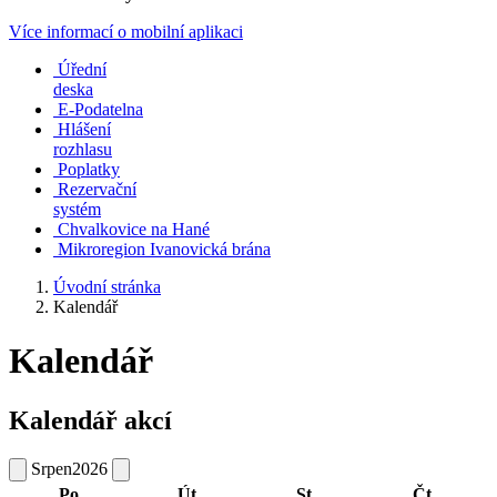
Více informací o mobilní aplikaci
Úřední
deska
E-Podatelna
Hlášení
rozhlasu
Poplatky
Rezervační
systém
Chvalkovice na Hané
Mikroregion Ivanovická brána
Úvodní stránka
Kalendář
Kalendář
Kalendář akcí
Srpen
2026
Po
Út
St
Čt