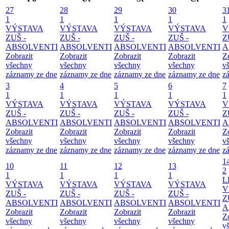
27
28
29
30
3
1
1
1
1
1
VÝSTAVA
VÝSTAVA
VÝSTAVA
VÝSTAVA
V
ZUŠ -
ZUŠ -
ZUŠ -
ZUŠ -
Z
ABSOLVENTI
ABSOLVENTI
ABSOLVENTI
ABSOLVENTI
A
Zobrazit
Zobrazit
Zobrazit
Zobrazit
Z
všechny
všechny
všechny
všechny
v
záznamy ze dne
záznamy ze dne
záznamy ze dne
záznamy ze dne
z
3
4
5
6
7
1
1
1
1
1
VÝSTAVA
VÝSTAVA
VÝSTAVA
VÝSTAVA
V
ZUŠ -
ZUŠ -
ZUŠ -
ZUŠ -
Z
ABSOLVENTI
ABSOLVENTI
ABSOLVENTI
ABSOLVENTI
A
Zobrazit
Zobrazit
Zobrazit
Zobrazit
Z
všechny
všechny
všechny
všechny
v
záznamy ze dne
záznamy ze dne
záznamy ze dne
záznamy ze dne
z
1
10
11
12
13
2
1
1
1
1
L
VÝSTAVA
VÝSTAVA
VÝSTAVA
VÝSTAVA
V
ZUŠ -
ZUŠ -
ZUŠ -
ZUŠ -
Z
ABSOLVENTI
ABSOLVENTI
ABSOLVENTI
ABSOLVENTI
A
Zobrazit
Zobrazit
Zobrazit
Zobrazit
Z
všechny
všechny
všechny
všechny
v