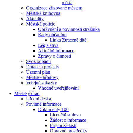
města
Organizace zřizované městem
Městská knihovna
Aktuality
Městská policie
Oprávnění a povinnosti strážníka
Rady občanům
Linka Ztracené dítě
Legislativa
Aktuální informace
Zprávy o činnosti
Svoz odpadu
Dotace a projekty
Územní plán
Městské hřbitovy
Veřejné zakázky
Vhodné uveřejňování
Městský úřad
Úřední deska
Povinné informace
Dokumenty 106
Licenční smlova
Žádost o informace
Příjem žádostí
Opravné prostředky