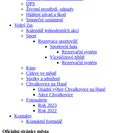
DPS
Životní prostředí, odpady
Hlášení závad a škod
Smuteční oznámení
Volný čas
Kalendář jednodenních akcí
Sport
Rezervace sportovišť
Sportovní hala
Rezervační systém
Víceúčelové hřiště
Rezervační systém
Kino
Církve ve městě
Spolky a sdružení
Chvalkovice na Hané
Osadní výbor Chvalkovice na Hané
Akce Chvalkovice
Fotogalerie
Rok 2023
Rok 2022
Kontakty
Kontaktní formulář
Oficiální stránky města