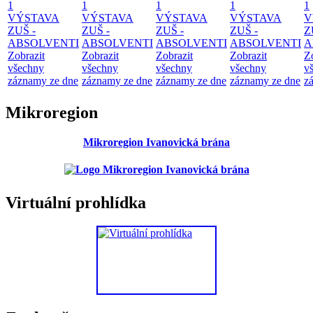
1
1
1
1
1
VÝSTAVA
VÝSTAVA
VÝSTAVA
VÝSTAVA
V
ZUŠ -
ZUŠ -
ZUŠ -
ZUŠ -
Z
ABSOLVENTI
ABSOLVENTI
ABSOLVENTI
ABSOLVENTI
A
Zobrazit
Zobrazit
Zobrazit
Zobrazit
Z
všechny
všechny
všechny
všechny
v
záznamy ze dne
záznamy ze dne
záznamy ze dne
záznamy ze dne
z
Mikroregion
Mikroregion Ivanovická brána
Virtuální prohlídka