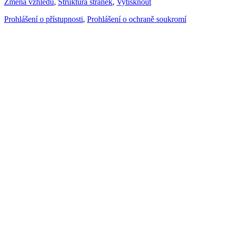
Změna vzhledu
,
Struktura stránek
,
Vytisknout
Prohlášení o přístupnosti
,
Prohlášení o ochraně soukromí