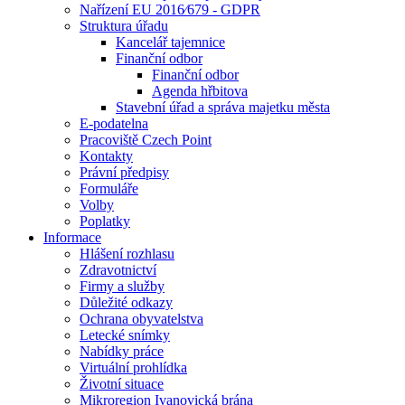
Nařízení EU 2016⁄679 - GDPR
Struktura úřadu
Kancelář tajemnice
Finanční odbor
Finanční odbor
Agenda hřbitova
Stavební úřad a správa majetku města
E-podatelna
Pracoviště Czech Point
Kontakty
Právní předpisy
Formuláře
Volby
Poplatky
Informace
Hlášení rozhlasu
Zdravotnictví
Firmy a služby
Důležité odkazy
Ochrana obyvatelstva
Letecké snímky
Nabídky práce
Virtuální prohlídka
Životní situace
Mikroregion Ivanovická brána