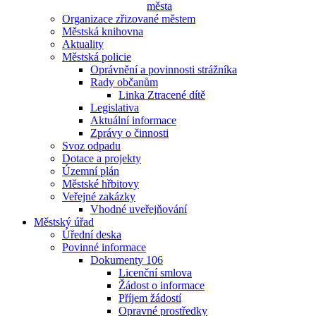
města
Organizace zřizované městem
Městská knihovna
Aktuality
Městská policie
Oprávnění a povinnosti strážníka
Rady občanům
Linka Ztracené dítě
Legislativa
Aktuální informace
Zprávy o činnosti
Svoz odpadu
Dotace a projekty
Územní plán
Městské hřbitovy
Veřejné zakázky
Vhodné uveřejňování
Městský úřad
Úřední deska
Povinné informace
Dokumenty 106
Licenční smlova
Žádost o informace
Příjem žádostí
Opravné prostředky