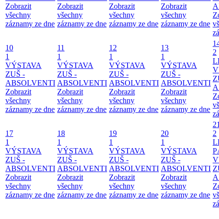
Zobrazit
Zobrazit
Zobrazit
Zobrazit
A
všechny
všechny
všechny
všechny
Z
záznamy ze dne
záznamy ze dne
záznamy ze dne
záznamy ze dne
v
z
1
10
11
12
13
2
1
1
1
1
L
VÝSTAVA
VÝSTAVA
VÝSTAVA
VÝSTAVA
V
ZUŠ -
ZUŠ -
ZUŠ -
ZUŠ -
Z
ABSOLVENTI
ABSOLVENTI
ABSOLVENTI
ABSOLVENTI
A
Zobrazit
Zobrazit
Zobrazit
Zobrazit
Z
všechny
všechny
všechny
všechny
v
záznamy ze dne
záznamy ze dne
záznamy ze dne
záznamy ze dne
z
2
17
18
19
20
2
1
1
1
1
L
VÝSTAVA
VÝSTAVA
VÝSTAVA
VÝSTAVA
P
ZUŠ -
ZUŠ -
ZUŠ -
ZUŠ -
V
ABSOLVENTI
ABSOLVENTI
ABSOLVENTI
ABSOLVENTI
Z
Zobrazit
Zobrazit
Zobrazit
Zobrazit
A
všechny
všechny
všechny
všechny
Z
záznamy ze dne
záznamy ze dne
záznamy ze dne
záznamy ze dne
v
z