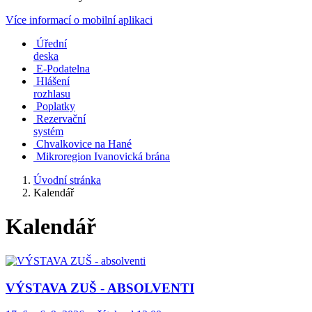
Více informací o mobilní aplikaci
Úřední
deska
E-Podatelna
Hlášení
rozhlasu
Poplatky
Rezervační
systém
Chvalkovice na Hané
Mikroregion Ivanovická brána
Úvodní stránka
Kalendář
Kalendář
VÝSTAVA ZUŠ - ABSOLVENTI