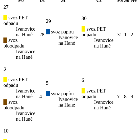
Po
Út
St
Čt
Pá
So
Ne
27
svoz PET
30
29
odpadu
Ivanovice
svoz PET
svoz papíru
na Hané
28
odpadu
31
1
2
Ivanovice
svoz
Ivanovice
na Hané
bioodpadu
na Hané
Ivanovice
na Hané
3
svoz PET
6
5
odpadu
Ivanovice
svoz PET
svoz papíru
na Hané
4
odpadu
7
8
9
Ivanovice
svoz
Ivanovice
na Hané
bioodpadu
na Hané
Ivanovice
na Hané
10