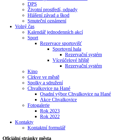
DPS
Životní prostředí, odpady
Hlášení závad a škod
Smuteční oznámení
Volný čas
Kalendář jednodenních akcí
Sport
Rezervace sportovišť
Sportovní hala
Rezervační systém
Víceúčelové hřiště
Rezervační systém
Kino
Církve ve městě
Spolky a sdružení
Chvalkovice na Hané
Osadní výbor Chvalkovice na Hané
Akce Chvalkovice
Fotogalerie
Rok 2023
Rok 2022
Kontakty
Kontaktní formulář
Oficiální stránky města