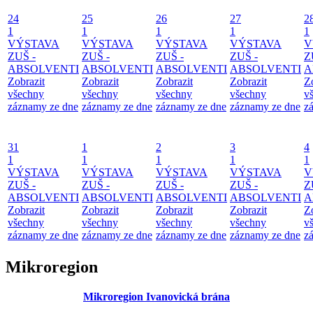
24
25
26
27
2
1
1
1
1
1
VÝSTAVA
VÝSTAVA
VÝSTAVA
VÝSTAVA
V
ZUŠ -
ZUŠ -
ZUŠ -
ZUŠ -
Z
ABSOLVENTI
ABSOLVENTI
ABSOLVENTI
ABSOLVENTI
A
Zobrazit
Zobrazit
Zobrazit
Zobrazit
Z
všechny
všechny
všechny
všechny
v
záznamy ze dne
záznamy ze dne
záznamy ze dne
záznamy ze dne
z
31
1
2
3
4
1
1
1
1
1
VÝSTAVA
VÝSTAVA
VÝSTAVA
VÝSTAVA
V
ZUŠ -
ZUŠ -
ZUŠ -
ZUŠ -
Z
ABSOLVENTI
ABSOLVENTI
ABSOLVENTI
ABSOLVENTI
A
Zobrazit
Zobrazit
Zobrazit
Zobrazit
Z
všechny
všechny
všechny
všechny
v
záznamy ze dne
záznamy ze dne
záznamy ze dne
záznamy ze dne
z
Mikroregion
Mikroregion Ivanovická brána