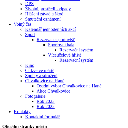
DPS
Životní prostředí, odpady
Hlášení závad a škod
Smuteční oznámení
Volný čas
Kalendář jednodenních akcí
Sport
Rezervace sportovišť
Sportovní hala
Rezervační systém
Víceúčelové hřiště
Rezervační systém
Kino
Církve ve městě
Spolky a sdružení
Chvalkovice na Hané
Osadní výbor Chvalkovice na Hané
Akce Chvalkovice
Fotogalerie
Rok 2023
Rok 2022
Kontakty
Kontaktní formulář
Oficiální stránky města