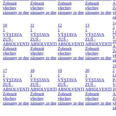
Zobrazit
Zobrazit
Zobrazit
Zobrazit
A
všechny
všechny
všechny
všechny
Z
záznamy ze dne
záznamy ze dne
záznamy ze dne
záznamy ze dne
v
z
1
10
11
12
13
2
1
1
1
1
L
VÝSTAVA
VÝSTAVA
VÝSTAVA
VÝSTAVA
V
ZUŠ -
ZUŠ -
ZUŠ -
ZUŠ -
Z
ABSOLVENTI
ABSOLVENTI
ABSOLVENTI
ABSOLVENTI
A
Zobrazit
Zobrazit
Zobrazit
Zobrazit
Z
všechny
všechny
všechny
všechny
v
záznamy ze dne
záznamy ze dne
záznamy ze dne
záznamy ze dne
z
2
17
18
19
20
2
1
1
1
1
L
VÝSTAVA
VÝSTAVA
VÝSTAVA
VÝSTAVA
P
ZUŠ -
ZUŠ -
ZUŠ -
ZUŠ -
V
ABSOLVENTI
ABSOLVENTI
ABSOLVENTI
ABSOLVENTI
Z
Zobrazit
Zobrazit
Zobrazit
Zobrazit
A
všechny
všechny
všechny
všechny
Z
záznamy ze dne
záznamy ze dne
záznamy ze dne
záznamy ze dne
v
z