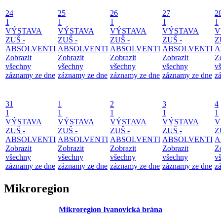
24
25
26
27
2
1
1
1
1
1
VÝSTAVA
VÝSTAVA
VÝSTAVA
VÝSTAVA
V
ZUŠ -
ZUŠ -
ZUŠ -
ZUŠ -
Z
ABSOLVENTI
ABSOLVENTI
ABSOLVENTI
ABSOLVENTI
A
Zobrazit
Zobrazit
Zobrazit
Zobrazit
Z
všechny
všechny
všechny
všechny
v
záznamy ze dne
záznamy ze dne
záznamy ze dne
záznamy ze dne
z
31
1
2
3
4
1
1
1
1
1
VÝSTAVA
VÝSTAVA
VÝSTAVA
VÝSTAVA
V
ZUŠ -
ZUŠ -
ZUŠ -
ZUŠ -
Z
ABSOLVENTI
ABSOLVENTI
ABSOLVENTI
ABSOLVENTI
A
Zobrazit
Zobrazit
Zobrazit
Zobrazit
Z
všechny
všechny
všechny
všechny
v
záznamy ze dne
záznamy ze dne
záznamy ze dne
záznamy ze dne
z
Mikroregion
Mikroregion Ivanovická brána