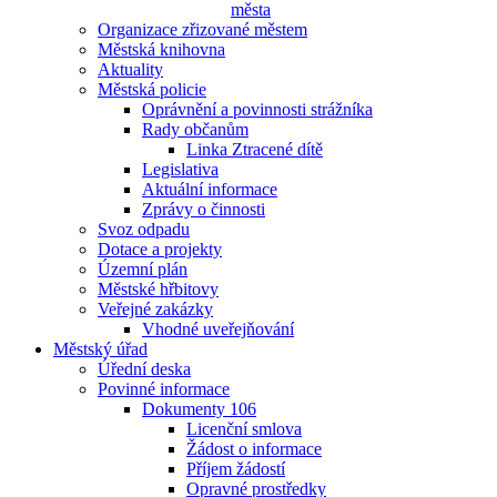
města
Organizace zřizované městem
Městská knihovna
Aktuality
Městská policie
Oprávnění a povinnosti strážníka
Rady občanům
Linka Ztracené dítě
Legislativa
Aktuální informace
Zprávy o činnosti
Svoz odpadu
Dotace a projekty
Územní plán
Městské hřbitovy
Veřejné zakázky
Vhodné uveřejňování
Městský úřad
Úřední deska
Povinné informace
Dokumenty 106
Licenční smlova
Žádost o informace
Příjem žádostí
Opravné prostředky