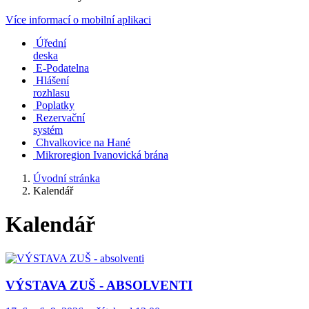
Více informací o mobilní aplikaci
Úřední
deska
E-Podatelna
Hlášení
rozhlasu
Poplatky
Rezervační
systém
Chvalkovice na Hané
Mikroregion Ivanovická brána
Úvodní stránka
Kalendář
Kalendář
VÝSTAVA ZUŠ - ABSOLVENTI