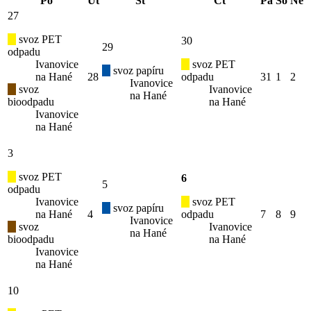
Po
Út
St
Čt
Pá
So
Ne
27
svoz PET
30
29
odpadu
Ivanovice
svoz PET
svoz papíru
na Hané
28
odpadu
31
1
2
Ivanovice
svoz
Ivanovice
na Hané
bioodpadu
na Hané
Ivanovice
na Hané
3
svoz PET
6
5
odpadu
Ivanovice
svoz PET
svoz papíru
na Hané
4
odpadu
7
8
9
Ivanovice
svoz
Ivanovice
na Hané
bioodpadu
na Hané
Ivanovice
na Hané
10