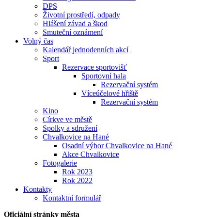
DPS
Životní prostředí, odpady
Hlášení závad a škod
Smuteční oznámení
Volný čas
Kalendář jednodenních akcí
Sport
Rezervace sportovišť
Sportovní hala
Rezervační systém
Víceúčelové hřiště
Rezervační systém
Kino
Církve ve městě
Spolky a sdružení
Chvalkovice na Hané
Osadní výbor Chvalkovice na Hané
Akce Chvalkovice
Fotogalerie
Rok 2023
Rok 2022
Kontakty
Kontaktní formulář
Oficiální stránky města