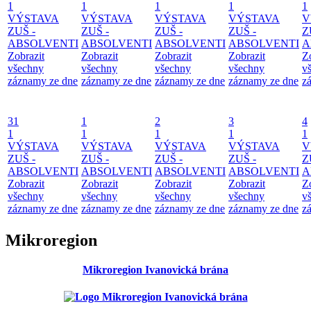
1
1
1
1
1
VÝSTAVA
VÝSTAVA
VÝSTAVA
VÝSTAVA
V
ZUŠ -
ZUŠ -
ZUŠ -
ZUŠ -
Z
ABSOLVENTI
ABSOLVENTI
ABSOLVENTI
ABSOLVENTI
A
Zobrazit
Zobrazit
Zobrazit
Zobrazit
Z
všechny
všechny
všechny
všechny
v
záznamy ze dne
záznamy ze dne
záznamy ze dne
záznamy ze dne
z
31
1
2
3
4
1
1
1
1
1
VÝSTAVA
VÝSTAVA
VÝSTAVA
VÝSTAVA
V
ZUŠ -
ZUŠ -
ZUŠ -
ZUŠ -
Z
ABSOLVENTI
ABSOLVENTI
ABSOLVENTI
ABSOLVENTI
A
Zobrazit
Zobrazit
Zobrazit
Zobrazit
Z
všechny
všechny
všechny
všechny
v
záznamy ze dne
záznamy ze dne
záznamy ze dne
záznamy ze dne
z
Mikroregion
Mikroregion Ivanovická brána