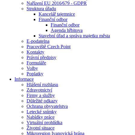
Nařízení EU 2016⁄679 - GDPR
Struktura úřadu
Kancelář tajemnice
Finanční odbor
Finanční odbor
Agenda hřbitova
Stavební úřad a správa majetku města
E-podatelna
Pracoviště Czech Point
Kontakty
Právní předpisy
Formuláře
Volby
Poplatky
Informace
Hlášení rozhlasu
Zdravotnictví
Firmy a služby
Důležité odkazy
Ochrana obyvatelstva
Letecké snímky
Nabídky práce
Virtuální prohlídka
Životní situace
Mikroregion Ivanovická brána