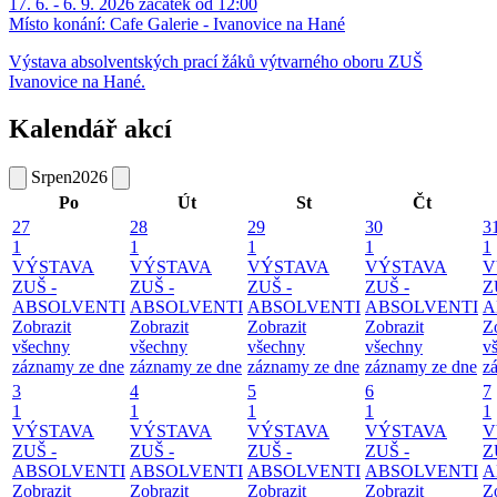
17. 6. - 6. 9. 2026 začátek od 12:00
Místo konání:
Cafe Galerie - Ivanovice na Hané
Výstava absolventských prací žáků výtvarného oboru ZUŠ
Ivanovice na Hané.
Kalendář akcí
Srpen
2026
Po
Út
St
Čt
27
28
29
30
3
1
1
1
1
1
VÝSTAVA
VÝSTAVA
VÝSTAVA
VÝSTAVA
V
ZUŠ -
ZUŠ -
ZUŠ -
ZUŠ -
Z
ABSOLVENTI
ABSOLVENTI
ABSOLVENTI
ABSOLVENTI
A
Zobrazit
Zobrazit
Zobrazit
Zobrazit
Z
všechny
všechny
všechny
všechny
v
záznamy ze dne
záznamy ze dne
záznamy ze dne
záznamy ze dne
z
3
4
5
6
7
1
1
1
1
1
VÝSTAVA
VÝSTAVA
VÝSTAVA
VÝSTAVA
V
ZUŠ -
ZUŠ -
ZUŠ -
ZUŠ -
Z
ABSOLVENTI
ABSOLVENTI
ABSOLVENTI
ABSOLVENTI
A
Zobrazit
Zobrazit
Zobrazit
Zobrazit
Z