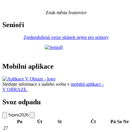
Znak města Ivanovice
Senioři
Zjednodušená verze stránek nejen pro seniory
Mobilní aplikace
Sledujte informace z našeho webu v
mobilní aplikaci –
V OBRAZE.
Svoz odpadu
Srpen
2026
Po
Út
St
Čt
Pá
So
Ne
27