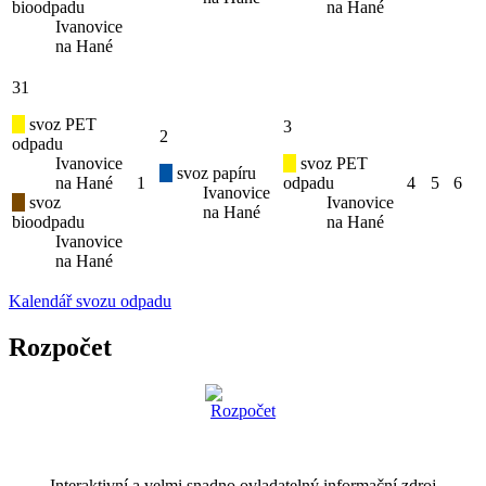
bioodpadu
na Hané
Ivanovice
na Hané
31
svoz PET
3
2
odpadu
Ivanovice
svoz PET
svoz papíru
na Hané
1
odpadu
4
5
6
Ivanovice
svoz
Ivanovice
na Hané
bioodpadu
na Hané
Ivanovice
na Hané
Kalendář svozu odpadu
Rozpočet
Interaktivní a velmi snadno ovladatelný informační zdroj