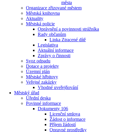
města
Organizace zřizované městem
Městská knihovna
Aktuality
Městská policie
Oprávnění a povinnosti strážníka
Rady občanům
Linka Ztracené dítě
Legislativa
Aktuální informace
Zprávy o činnosti
Svoz odpadu
Dotace a projekty
Územní plán
Městské hřbitovy
Veřejné zakázky
Vhodné uveřejňování
Městský úřad
Úřední deska
Povinné informace
Dokumenty 106
Licenční smlova
Žádost o informace
Příjem žádostí
Opravné prostředky