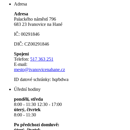
Adresa
Adresa
Palackého náměstí 796
683 23 Ivanovice na Hané
IČ: 00291846
DIČ: CZ00291846
Spojení
Telefon:
517 363 251
E-mail:
mesto@ivanovicenahane.cz
ID datové schránky: hqrbdwa
Úřední hodiny
pondělí, středa
8:00 - 11:30 12:30 - 17:00
úterý, čtvrtek
8:00 - 11:30
Po předchozí domluvě:
úterý, čtvrtek