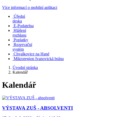
Více informací o mobilní aplikaci
Úřední
deska
E-Podatelna
Hlášení
rozhlasu
Poplatky
Rezervační
systém
Chvalkovice na Hané
Mikroregion Ivanovická brána
Úvodní stránka
Kalendář
Kalendář
VÝSTAVA ZUŠ - ABSOLVENTI