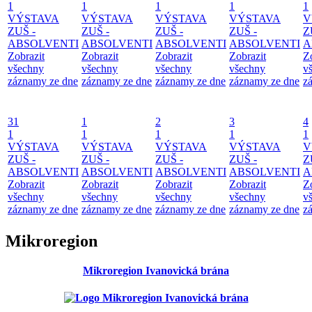
1
1
1
1
1
VÝSTAVA
VÝSTAVA
VÝSTAVA
VÝSTAVA
V
ZUŠ -
ZUŠ -
ZUŠ -
ZUŠ -
Z
ABSOLVENTI
ABSOLVENTI
ABSOLVENTI
ABSOLVENTI
A
Zobrazit
Zobrazit
Zobrazit
Zobrazit
Z
všechny
všechny
všechny
všechny
v
záznamy ze dne
záznamy ze dne
záznamy ze dne
záznamy ze dne
z
31
1
2
3
4
1
1
1
1
1
VÝSTAVA
VÝSTAVA
VÝSTAVA
VÝSTAVA
V
ZUŠ -
ZUŠ -
ZUŠ -
ZUŠ -
Z
ABSOLVENTI
ABSOLVENTI
ABSOLVENTI
ABSOLVENTI
A
Zobrazit
Zobrazit
Zobrazit
Zobrazit
Z
všechny
všechny
všechny
všechny
v
záznamy ze dne
záznamy ze dne
záznamy ze dne
záznamy ze dne
z
Mikroregion
Mikroregion Ivanovická brána