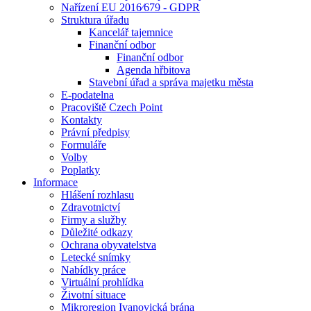
Nařízení EU 2016⁄679 - GDPR
Struktura úřadu
Kancelář tajemnice
Finanční odbor
Finanční odbor
Agenda hřbitova
Stavební úřad a správa majetku města
E-podatelna
Pracoviště Czech Point
Kontakty
Právní předpisy
Formuláře
Volby
Poplatky
Informace
Hlášení rozhlasu
Zdravotnictví
Firmy a služby
Důležité odkazy
Ochrana obyvatelstva
Letecké snímky
Nabídky práce
Virtuální prohlídka
Životní situace
Mikroregion Ivanovická brána