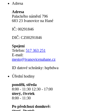
Adresa
Adresa
Palackého náměstí 796
683 23 Ivanovice na Hané
IČ: 00291846
DIČ: CZ00291846
Spojení
Telefon:
517 363 251
E-mail:
mesto@ivanovicenahane.cz
ID datové schránky: hqrbdwa
Úřední hodiny
pondělí, středa
8:00 - 11:30 12:30 - 17:00
úterý, čtvrtek
8:00 - 11:30
Po předchozí domluvě:
úterý, čtvrtek