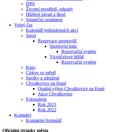
DPS
Životní prostředí, odpady
Hlášení závad a škod
Smuteční oznámení
Volný čas
Kalendář jednodenních akcí
Sport
Rezervace sportovišť
Sportovní hala
Rezervační systém
Víceúčelové hřiště
Rezervační systém
Kino
Církve ve městě
Spolky a sdružení
Chvalkovice na Hané
Osadní výbor Chvalkovice na Hané
Akce Chvalkovice
Fotogalerie
Rok 2023
Rok 2022
Kontakty
Kontaktní formulář
Oficiální stránky města