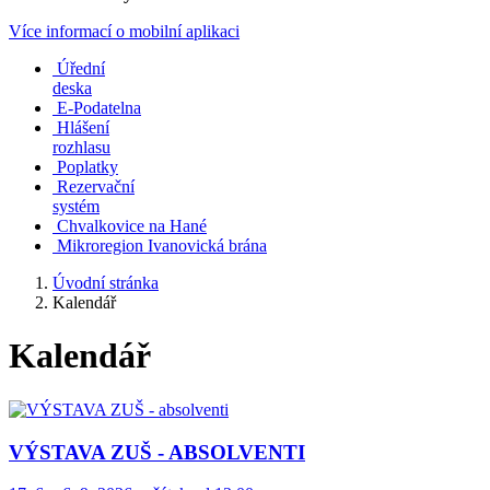
Více informací o mobilní aplikaci
Úřední
deska
E-Podatelna
Hlášení
rozhlasu
Poplatky
Rezervační
systém
Chvalkovice na Hané
Mikroregion Ivanovická brána
Úvodní stránka
Kalendář
Kalendář
VÝSTAVA ZUŠ - ABSOLVENTI