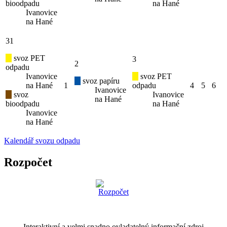
bioodpadu
na Hané
Ivanovice
na Hané
31
svoz PET
3
2
odpadu
Ivanovice
svoz PET
svoz papíru
na Hané
1
odpadu
4
5
6
Ivanovice
svoz
Ivanovice
na Hané
bioodpadu
na Hané
Ivanovice
na Hané
Kalendář svozu odpadu
Rozpočet
Interaktivní a velmi snadno ovladatelný informační zdroj