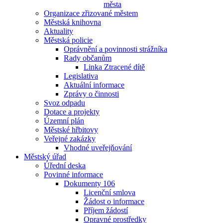
města
Organizace zřizované městem
Městská knihovna
Aktuality
Městská policie
Oprávnění a povinnosti strážníka
Rady občanům
Linka Ztracené dítě
Legislativa
Aktuální informace
Zprávy o činnosti
Svoz odpadu
Dotace a projekty
Územní plán
Městské hřbitovy
Veřejné zakázky
Vhodné uveřejňování
Městský úřad
Úřední deska
Povinné informace
Dokumenty 106
Licenční smlova
Žádost o informace
Příjem žádostí
Opravné prostředky