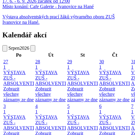
17. 6. - 6. 9. 2026 začátek od 12:00
Místo konání:
Cafe Galerie - Ivanovice na Hané
Výstava absolventských prací žáků výtvarného oboru ZUŠ
Ivanovice na Hané.
Kalendář akcí
Srpen
2026
Po
Út
St
Čt
27
28
29
30
3
1
1
1
1
1
VÝSTAVA
VÝSTAVA
VÝSTAVA
VÝSTAVA
V
ZUŠ -
ZUŠ -
ZUŠ -
ZUŠ -
Z
ABSOLVENTI
ABSOLVENTI
ABSOLVENTI
ABSOLVENTI
A
Zobrazit
Zobrazit
Zobrazit
Zobrazit
Z
všechny
všechny
všechny
všechny
v
záznamy ze dne
záznamy ze dne
záznamy ze dne
záznamy ze dne
z
3
4
5
6
7
1
1
1
1
1
VÝSTAVA
VÝSTAVA
VÝSTAVA
VÝSTAVA
V
ZUŠ -
ZUŠ -
ZUŠ -
ZUŠ -
Z
ABSOLVENTI
ABSOLVENTI
ABSOLVENTI
ABSOLVENTI
A
Zobrazit
Zobrazit
Zobrazit
Zobrazit
Z