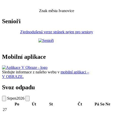
Znak města Ivanovice
Senioři
Zjednodušená verze stránek nejen pro seniory
Mobilní aplikace
Sledujte informace z našeho webu v
mobilní aplikaci –
V OBRAZE.
Svoz odpadu
Srpen
2026
Po
Út
St
Čt
Pá
So
Ne
27