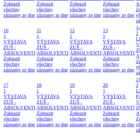
Zobrazit
Zobrazit
Zobrazit
Zobrazit
A
všechny
všechny
všechny
všechny
Z
záznamy ze dne
záznamy ze dne
záznamy ze dne
záznamy ze dne
v
z
1
10
11
12
13
2
1
1
1
1
L
VÝSTAVA
VÝSTAVA
VÝSTAVA
VÝSTAVA
V
ZUŠ -
ZUŠ -
ZUŠ -
ZUŠ -
Z
ABSOLVENTI
ABSOLVENTI
ABSOLVENTI
ABSOLVENTI
A
Zobrazit
Zobrazit
Zobrazit
Zobrazit
Z
všechny
všechny
všechny
všechny
v
záznamy ze dne
záznamy ze dne
záznamy ze dne
záznamy ze dne
z
2
17
18
19
20
2
1
1
1
1
L
VÝSTAVA
VÝSTAVA
VÝSTAVA
VÝSTAVA
P
ZUŠ -
ZUŠ -
ZUŠ -
ZUŠ -
V
ABSOLVENTI
ABSOLVENTI
ABSOLVENTI
ABSOLVENTI
Z
Zobrazit
Zobrazit
Zobrazit
Zobrazit
A
všechny
všechny
všechny
všechny
Z
záznamy ze dne
záznamy ze dne
záznamy ze dne
záznamy ze dne
v
z