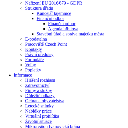
Nařízení EU 2016⁄679 - GDPR
Struktura úřadu
Kancelář tajemnice
Finanční odbor
Finanční odbor
Agenda hřbitova
Stavební úřad a správa majetku města
E-podatelna
Pracoviště Czech Point
Kontakty
Právní předpisy
Formuláře
Volby
Poplatky
Informace
Hlášení rozhlasu
Zdravotnictví
Firmy a služby
Důležité odkazy
Ochrana obyvatelstva
Letecké snímky
Nabídky práce
Virtuální prohlídka
Životní situace
Mikroregion Ivanovická brána