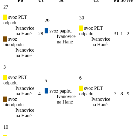
Po
Út
St
Čt
Pá
So
Ne
27
svoz PET
30
29
odpadu
Ivanovice
svoz PET
svoz papíru
na Hané
28
odpadu
31
1
2
Ivanovice
svoz
Ivanovice
na Hané
bioodpadu
na Hané
Ivanovice
na Hané
3
svoz PET
6
5
odpadu
Ivanovice
svoz PET
svoz papíru
na Hané
4
odpadu
7
8
9
Ivanovice
svoz
Ivanovice
na Hané
bioodpadu
na Hané
Ivanovice
na Hané
10