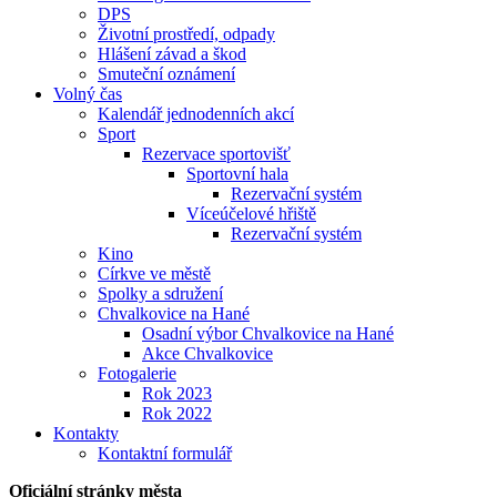
DPS
Životní prostředí, odpady
Hlášení závad a škod
Smuteční oznámení
Volný čas
Kalendář jednodenních akcí
Sport
Rezervace sportovišť
Sportovní hala
Rezervační systém
Víceúčelové hřiště
Rezervační systém
Kino
Církve ve městě
Spolky a sdružení
Chvalkovice na Hané
Osadní výbor Chvalkovice na Hané
Akce Chvalkovice
Fotogalerie
Rok 2023
Rok 2022
Kontakty
Kontaktní formulář
Oficiální stránky města