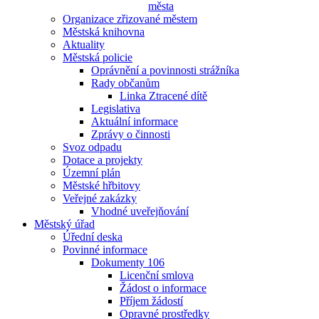
města
Organizace zřizované městem
Městská knihovna
Aktuality
Městská policie
Oprávnění a povinnosti strážníka
Rady občanům
Linka Ztracené dítě
Legislativa
Aktuální informace
Zprávy o činnosti
Svoz odpadu
Dotace a projekty
Územní plán
Městské hřbitovy
Veřejné zakázky
Vhodné uveřejňování
Městský úřad
Úřední deska
Povinné informace
Dokumenty 106
Licenční smlova
Žádost o informace
Příjem žádostí
Opravné prostředky