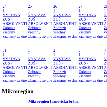
24
25
26
27
2
1
1
1
1
1
VÝSTAVA
VÝSTAVA
VÝSTAVA
VÝSTAVA
V
ZUŠ -
ZUŠ -
ZUŠ -
ZUŠ -
Z
ABSOLVENTI
ABSOLVENTI
ABSOLVENTI
ABSOLVENTI
A
Zobrazit
Zobrazit
Zobrazit
Zobrazit
Z
všechny
všechny
všechny
všechny
v
záznamy ze dne
záznamy ze dne
záznamy ze dne
záznamy ze dne
z
31
1
2
3
4
1
1
1
1
1
VÝSTAVA
VÝSTAVA
VÝSTAVA
VÝSTAVA
V
ZUŠ -
ZUŠ -
ZUŠ -
ZUŠ -
Z
ABSOLVENTI
ABSOLVENTI
ABSOLVENTI
ABSOLVENTI
A
Zobrazit
Zobrazit
Zobrazit
Zobrazit
Z
všechny
všechny
všechny
všechny
v
záznamy ze dne
záznamy ze dne
záznamy ze dne
záznamy ze dne
z
Mikroregion
Mikroregion Ivanovická brána