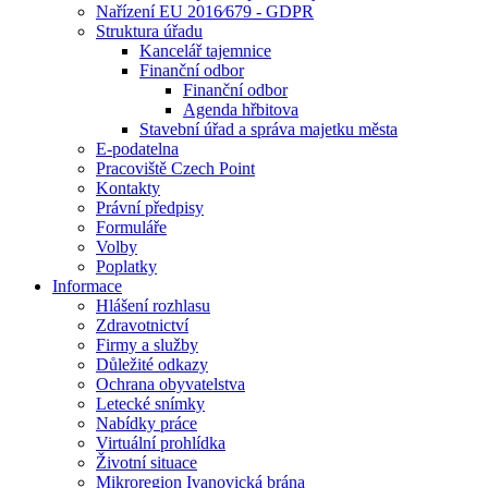
Nařízení EU 2016⁄679 - GDPR
Struktura úřadu
Kancelář tajemnice
Finanční odbor
Finanční odbor
Agenda hřbitova
Stavební úřad a správa majetku města
E-podatelna
Pracoviště Czech Point
Kontakty
Právní předpisy
Formuláře
Volby
Poplatky
Informace
Hlášení rozhlasu
Zdravotnictví
Firmy a služby
Důležité odkazy
Ochrana obyvatelstva
Letecké snímky
Nabídky práce
Virtuální prohlídka
Životní situace
Mikroregion Ivanovická brána