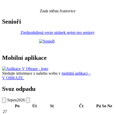
Znak města Ivanovice
Senioři
Zjednodušená verze stránek nejen pro seniory
Mobilní aplikace
Sledujte informace z našeho webu v
mobilní aplikaci –
V OBRAZE.
Svoz odpadu
Srpen
2026
Po
Út
St
Čt
Pá
So
Ne
27