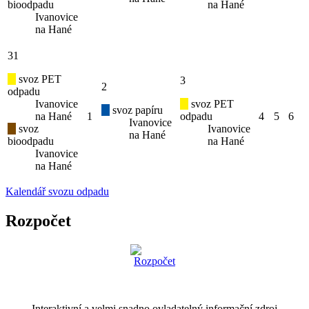
bioodpadu
na Hané
Ivanovice
na Hané
31
svoz PET
3
2
odpadu
Ivanovice
svoz PET
svoz papíru
na Hané
1
odpadu
4
5
6
Ivanovice
svoz
Ivanovice
na Hané
bioodpadu
na Hané
Ivanovice
na Hané
Kalendář svozu odpadu
Rozpočet
Interaktivní a velmi snadno ovladatelný informační zdroj