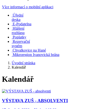
Více informací o mobilní aplikaci
Úřední
deska
E-Podatelna
Hlášení
rozhlasu
Poplatky
Rezervační
systém
Chvalkovice na Hané
Mikroregion Ivanovická brána
Úvodní stránka
Kalendář
Kalendář
VÝSTAVA ZUŠ - ABSOLVENTI