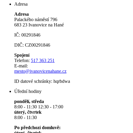
Adresa
Adresa
Palackého náměstí 796
683 23 Ivanovice na Hané
IČ: 00291846
DIČ: CZ00291846
Spojení
Telefon:
517 363 251
E-mail:
mesto@ivanovicenahane.cz
ID datové schránky: hqrbdwa
Úřední hodiny
pondělí, středa
8:00 - 11:30 12:30 - 17:00
úterý, čtvrtek
8:00 - 11:30
Po předchozí domluvě:
úterý, čtvrtek