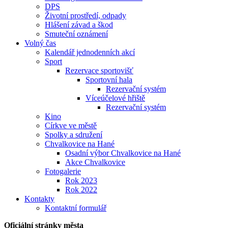
DPS
Životní prostředí, odpady
Hlášení závad a škod
Smuteční oznámení
Volný čas
Kalendář jednodenních akcí
Sport
Rezervace sportovišť
Sportovní hala
Rezervační systém
Víceúčelové hřiště
Rezervační systém
Kino
Církve ve městě
Spolky a sdružení
Chvalkovice na Hané
Osadní výbor Chvalkovice na Hané
Akce Chvalkovice
Fotogalerie
Rok 2023
Rok 2022
Kontakty
Kontaktní formulář
Oficiální stránky města