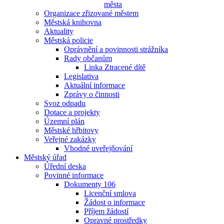
města
Organizace zřizované městem
Městská knihovna
Aktuality
Městská policie
Oprávnění a povinnosti strážníka
Rady občanům
Linka Ztracené dítě
Legislativa
Aktuální informace
Zprávy o činnosti
Svoz odpadu
Dotace a projekty
Územní plán
Městské hřbitovy
Veřejné zakázky
Vhodné uveřejňování
Městský úřad
Úřední deska
Povinné informace
Dokumenty 106
Licenční smlova
Žádost o informace
Příjem žádostí
Opravné prostředky