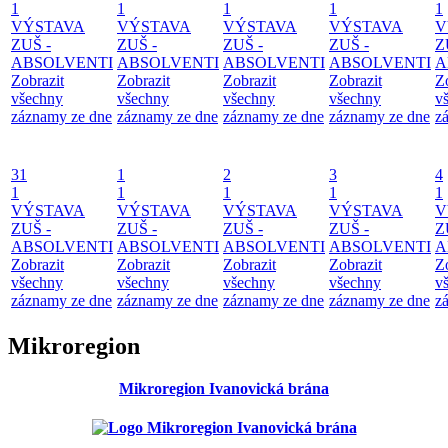
1
1
1
1
1
VÝSTAVA
VÝSTAVA
VÝSTAVA
VÝSTAVA
V
ZUŠ -
ZUŠ -
ZUŠ -
ZUŠ -
Z
ABSOLVENTI
ABSOLVENTI
ABSOLVENTI
ABSOLVENTI
A
Zobrazit
Zobrazit
Zobrazit
Zobrazit
Z
všechny
všechny
všechny
všechny
v
záznamy ze dne
záznamy ze dne
záznamy ze dne
záznamy ze dne
z
31
1
2
3
4
1
1
1
1
1
VÝSTAVA
VÝSTAVA
VÝSTAVA
VÝSTAVA
V
ZUŠ -
ZUŠ -
ZUŠ -
ZUŠ -
Z
ABSOLVENTI
ABSOLVENTI
ABSOLVENTI
ABSOLVENTI
A
Zobrazit
Zobrazit
Zobrazit
Zobrazit
Z
všechny
všechny
všechny
všechny
v
záznamy ze dne
záznamy ze dne
záznamy ze dne
záznamy ze dne
z
Mikroregion
Mikroregion Ivanovická brána