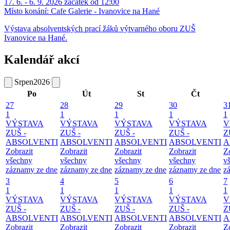
17. 6. - 6. 9. 2026 začátek od 12:00
Místo konání:
Cafe Galerie - Ivanovice na Hané
Výstava absolventských prací žáků výtvarného oboru ZUŠ
Ivanovice na Hané.
Kalendář akcí
Srpen
2026
Po
Út
St
Čt
27
28
29
30
3
1
1
1
1
1
VÝSTAVA
VÝSTAVA
VÝSTAVA
VÝSTAVA
V
ZUŠ -
ZUŠ -
ZUŠ -
ZUŠ -
Z
ABSOLVENTI
ABSOLVENTI
ABSOLVENTI
ABSOLVENTI
A
Zobrazit
Zobrazit
Zobrazit
Zobrazit
Z
všechny
všechny
všechny
všechny
v
záznamy ze dne
záznamy ze dne
záznamy ze dne
záznamy ze dne
z
3
4
5
6
7
1
1
1
1
1
VÝSTAVA
VÝSTAVA
VÝSTAVA
VÝSTAVA
V
ZUŠ -
ZUŠ -
ZUŠ -
ZUŠ -
Z
ABSOLVENTI
ABSOLVENTI
ABSOLVENTI
ABSOLVENTI
A
Zobrazit
Zobrazit
Zobrazit
Zobrazit
Z