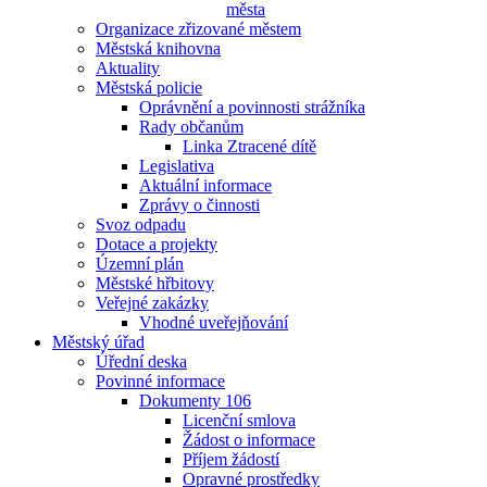
města
Organizace zřizované městem
Městská knihovna
Aktuality
Městská policie
Oprávnění a povinnosti strážníka
Rady občanům
Linka Ztracené dítě
Legislativa
Aktuální informace
Zprávy o činnosti
Svoz odpadu
Dotace a projekty
Územní plán
Městské hřbitovy
Veřejné zakázky
Vhodné uveřejňování
Městský úřad
Úřední deska
Povinné informace
Dokumenty 106
Licenční smlova
Žádost o informace
Příjem žádostí
Opravné prostředky