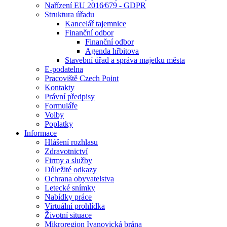
Nařízení EU 2016⁄679 - GDPR
Struktura úřadu
Kancelář tajemnice
Finanční odbor
Finanční odbor
Agenda hřbitova
Stavební úřad a správa majetku města
E-podatelna
Pracoviště Czech Point
Kontakty
Právní předpisy
Formuláře
Volby
Poplatky
Informace
Hlášení rozhlasu
Zdravotnictví
Firmy a služby
Důležité odkazy
Ochrana obyvatelstva
Letecké snímky
Nabídky práce
Virtuální prohlídka
Životní situace
Mikroregion Ivanovická brána