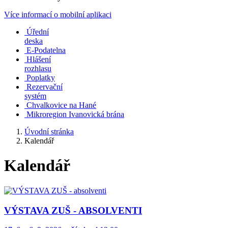
Více informací o mobilní aplikaci
Úřední
deska
E-Podatelna
Hlášení
rozhlasu
Poplatky
Rezervační
systém
Chvalkovice na Hané
Mikroregion Ivanovická brána
Úvodní stránka
Kalendář
Kalendář
VÝSTAVA ZUŠ - ABSOLVENTI