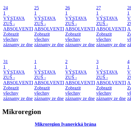
24
25
26
27
2
1
1
1
1
1
VÝSTAVA
VÝSTAVA
VÝSTAVA
VÝSTAVA
V
ZUŠ -
ZUŠ -
ZUŠ -
ZUŠ -
Z
ABSOLVENTI
ABSOLVENTI
ABSOLVENTI
ABSOLVENTI
A
Zobrazit
Zobrazit
Zobrazit
Zobrazit
Z
všechny
všechny
všechny
všechny
v
záznamy ze dne
záznamy ze dne
záznamy ze dne
záznamy ze dne
z
31
1
2
3
4
1
1
1
1
1
VÝSTAVA
VÝSTAVA
VÝSTAVA
VÝSTAVA
V
ZUŠ -
ZUŠ -
ZUŠ -
ZUŠ -
Z
ABSOLVENTI
ABSOLVENTI
ABSOLVENTI
ABSOLVENTI
A
Zobrazit
Zobrazit
Zobrazit
Zobrazit
Z
všechny
všechny
všechny
všechny
v
záznamy ze dne
záznamy ze dne
záznamy ze dne
záznamy ze dne
z
Mikroregion
Mikroregion Ivanovická brána