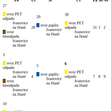
Po
Út
St
Čt
Pá
So
Ne
27
svoz PET
30
29
odpadu
Ivanovice
svoz PET
svoz papíru
na Hané
28
odpadu
31
1
2
Ivanovice
svoz
Ivanovice
na Hané
bioodpadu
na Hané
Ivanovice
na Hané
3
svoz PET
6
5
odpadu
Ivanovice
svoz PET
svoz papíru
na Hané
4
odpadu
7
8
9
Ivanovice
svoz
Ivanovice
na Hané
bioodpadu
na Hané
Ivanovice
na Hané
10