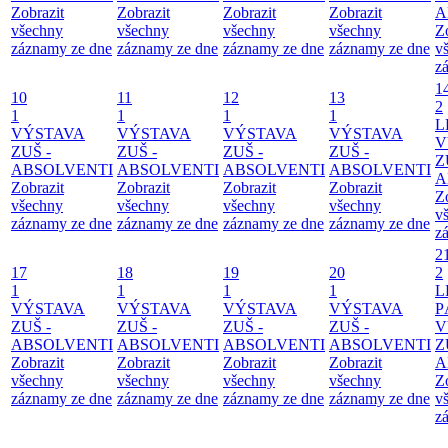
Zobrazit
Zobrazit
Zobrazit
Zobrazit
A
všechny
všechny
všechny
všechny
Z
záznamy ze dne
záznamy ze dne
záznamy ze dne
záznamy ze dne
v
z
1
10
11
12
13
2
1
1
1
1
L
VÝSTAVA
VÝSTAVA
VÝSTAVA
VÝSTAVA
V
ZUŠ -
ZUŠ -
ZUŠ -
ZUŠ -
Z
ABSOLVENTI
ABSOLVENTI
ABSOLVENTI
ABSOLVENTI
A
Zobrazit
Zobrazit
Zobrazit
Zobrazit
Z
všechny
všechny
všechny
všechny
v
záznamy ze dne
záznamy ze dne
záznamy ze dne
záznamy ze dne
z
2
17
18
19
20
2
1
1
1
1
L
VÝSTAVA
VÝSTAVA
VÝSTAVA
VÝSTAVA
P
ZUŠ -
ZUŠ -
ZUŠ -
ZUŠ -
V
ABSOLVENTI
ABSOLVENTI
ABSOLVENTI
ABSOLVENTI
Z
Zobrazit
Zobrazit
Zobrazit
Zobrazit
A
všechny
všechny
všechny
všechny
Z
záznamy ze dne
záznamy ze dne
záznamy ze dne
záznamy ze dne
v
z