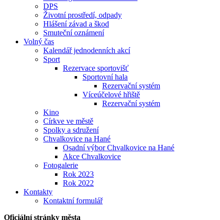
DPS
Životní prostředí, odpady
Hlášení závad a škod
Smuteční oznámení
Volný čas
Kalendář jednodenních akcí
Sport
Rezervace sportovišť
Sportovní hala
Rezervační systém
Víceúčelové hřiště
Rezervační systém
Kino
Církve ve městě
Spolky a sdružení
Chvalkovice na Hané
Osadní výbor Chvalkovice na Hané
Akce Chvalkovice
Fotogalerie
Rok 2023
Rok 2022
Kontakty
Kontaktní formulář
Oficiální stránky města