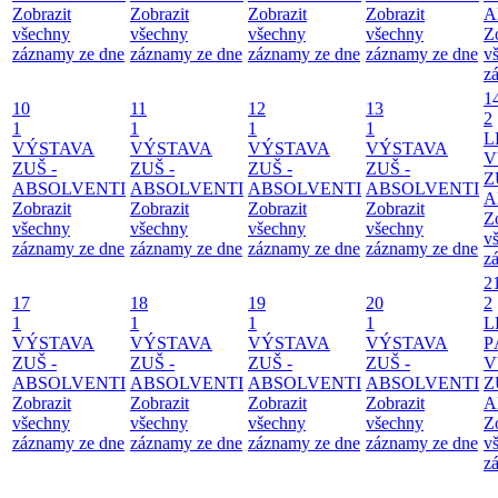
Zobrazit
Zobrazit
Zobrazit
Zobrazit
A
všechny
všechny
všechny
všechny
Z
záznamy ze dne
záznamy ze dne
záznamy ze dne
záznamy ze dne
v
z
1
10
11
12
13
2
1
1
1
1
L
VÝSTAVA
VÝSTAVA
VÝSTAVA
VÝSTAVA
V
ZUŠ -
ZUŠ -
ZUŠ -
ZUŠ -
Z
ABSOLVENTI
ABSOLVENTI
ABSOLVENTI
ABSOLVENTI
A
Zobrazit
Zobrazit
Zobrazit
Zobrazit
Z
všechny
všechny
všechny
všechny
v
záznamy ze dne
záznamy ze dne
záznamy ze dne
záznamy ze dne
z
2
17
18
19
20
2
1
1
1
1
L
VÝSTAVA
VÝSTAVA
VÝSTAVA
VÝSTAVA
P
ZUŠ -
ZUŠ -
ZUŠ -
ZUŠ -
V
ABSOLVENTI
ABSOLVENTI
ABSOLVENTI
ABSOLVENTI
Z
Zobrazit
Zobrazit
Zobrazit
Zobrazit
A
všechny
všechny
všechny
všechny
Z
záznamy ze dne
záznamy ze dne
záznamy ze dne
záznamy ze dne
v
z