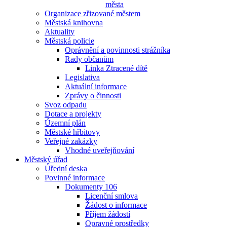
města
Organizace zřizované městem
Městská knihovna
Aktuality
Městská policie
Oprávnění a povinnosti strážníka
Rady občanům
Linka Ztracené dítě
Legislativa
Aktuální informace
Zprávy o činnosti
Svoz odpadu
Dotace a projekty
Územní plán
Městské hřbitovy
Veřejné zakázky
Vhodné uveřejňování
Městský úřad
Úřední deska
Povinné informace
Dokumenty 106
Licenční smlova
Žádost o informace
Příjem žádostí
Opravné prostředky