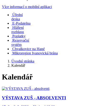
Více informací o mobilní aplikaci
Úřední
deska
E-Podatelna
Hlášení
rozhlasu
Poplatky
Rezervační
systém
Chvalkovice na Hané
Mikroregion Ivanovická brána
Úvodní stránka
Kalendář
Kalendář
VÝSTAVA ZUŠ - ABSOLVENTI