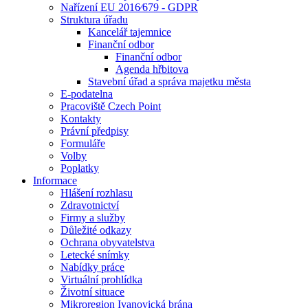
Nařízení EU 2016⁄679 - GDPR
Struktura úřadu
Kancelář tajemnice
Finanční odbor
Finanční odbor
Agenda hřbitova
Stavební úřad a správa majetku města
E-podatelna
Pracoviště Czech Point
Kontakty
Právní předpisy
Formuláře
Volby
Poplatky
Informace
Hlášení rozhlasu
Zdravotnictví
Firmy a služby
Důležité odkazy
Ochrana obyvatelstva
Letecké snímky
Nabídky práce
Virtuální prohlídka
Životní situace
Mikroregion Ivanovická brána