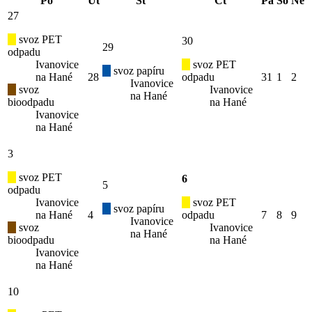
Po
Út
St
Čt
Pá
So
Ne
27
svoz PET
30
29
odpadu
Ivanovice
svoz PET
svoz papíru
na Hané
28
odpadu
31
1
2
Ivanovice
svoz
Ivanovice
na Hané
bioodpadu
na Hané
Ivanovice
na Hané
3
svoz PET
6
5
odpadu
Ivanovice
svoz PET
svoz papíru
na Hané
4
odpadu
7
8
9
Ivanovice
svoz
Ivanovice
na Hané
bioodpadu
na Hané
Ivanovice
na Hané
10