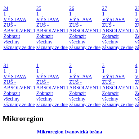
24
25
26
27
2
1
1
1
1
1
VÝSTAVA
VÝSTAVA
VÝSTAVA
VÝSTAVA
V
ZUŠ -
ZUŠ -
ZUŠ -
ZUŠ -
Z
ABSOLVENTI
ABSOLVENTI
ABSOLVENTI
ABSOLVENTI
A
Zobrazit
Zobrazit
Zobrazit
Zobrazit
Z
všechny
všechny
všechny
všechny
v
záznamy ze dne
záznamy ze dne
záznamy ze dne
záznamy ze dne
z
31
1
2
3
4
1
1
1
1
1
VÝSTAVA
VÝSTAVA
VÝSTAVA
VÝSTAVA
V
ZUŠ -
ZUŠ -
ZUŠ -
ZUŠ -
Z
ABSOLVENTI
ABSOLVENTI
ABSOLVENTI
ABSOLVENTI
A
Zobrazit
Zobrazit
Zobrazit
Zobrazit
Z
všechny
všechny
všechny
všechny
v
záznamy ze dne
záznamy ze dne
záznamy ze dne
záznamy ze dne
z
Mikroregion
Mikroregion Ivanovická brána