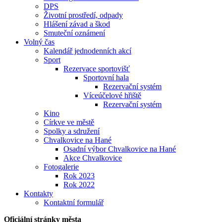
DPS
Životní prostředí, odpady
Hlášení závad a škod
Smuteční oznámení
Volný čas
Kalendář jednodenních akcí
Sport
Rezervace sportovišť
Sportovní hala
Rezervační systém
Víceúčelové hřiště
Rezervační systém
Kino
Církve ve městě
Spolky a sdružení
Chvalkovice na Hané
Osadní výbor Chvalkovice na Hané
Akce Chvalkovice
Fotogalerie
Rok 2023
Rok 2022
Kontakty
Kontaktní formulář
Oficiální stránky města