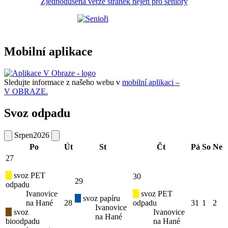
Zjednodušená verze stránek nejen pro seniory
Mobilní aplikace
Sledujte informace z našeho webu v
mobilní aplikaci –
V OBRAZE.
Svoz odpadu
Srpen
2026
Po
Út
St
Čt
Pá
So
Ne
27
svoz PET
30
29
odpadu
Ivanovice
svoz PET
svoz papíru
na Hané
28
odpadu
31
1
2
Ivanovice
svoz
Ivanovice
na Hané
bioodpadu
na Hané