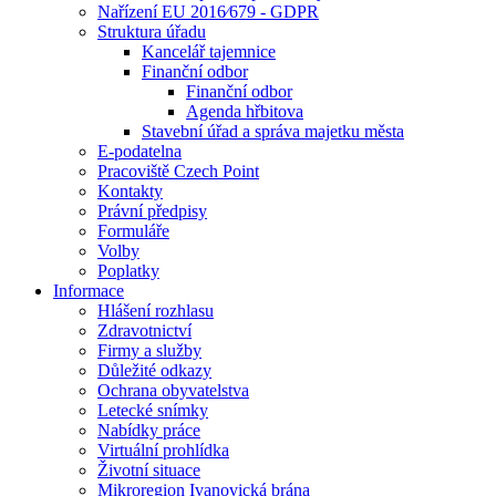
Nařízení EU 2016⁄679 - GDPR
Struktura úřadu
Kancelář tajemnice
Finanční odbor
Finanční odbor
Agenda hřbitova
Stavební úřad a správa majetku města
E-podatelna
Pracoviště Czech Point
Kontakty
Právní předpisy
Formuláře
Volby
Poplatky
Informace
Hlášení rozhlasu
Zdravotnictví
Firmy a služby
Důležité odkazy
Ochrana obyvatelstva
Letecké snímky
Nabídky práce
Virtuální prohlídka
Životní situace
Mikroregion Ivanovická brána