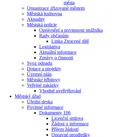
města
Organizace zřizované městem
Městská knihovna
Aktuality
Městská policie
Oprávnění a povinnosti strážníka
Rady občanům
Linka Ztracené dítě
Legislativa
Aktuální informace
Zprávy o činnosti
Svoz odpadu
Dotace a projekty
Územní plán
Městské hřbitovy
Veřejné zakázky
Vhodné uveřejňování
Městský úřad
Úřední deska
Povinné informace
Dokumenty 106
Licenční smlova
Žádost o informace
Příjem žádostí
Opravné prostředky