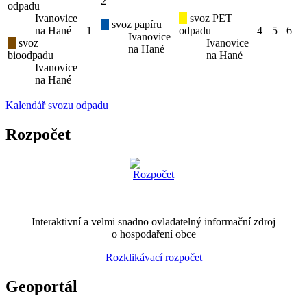
2
odpadu
Ivanovice
svoz PET
svoz papíru
na Hané
1
odpadu
4
5
6
Ivanovice
svoz
Ivanovice
na Hané
bioodpadu
na Hané
Ivanovice
na Hané
Kalendář svozu odpadu
Rozpočet
Interaktivní a velmi snadno ovladatelný informační zdroj
o hospodaření obce
Rozklikávací rozpočet
Geoportál