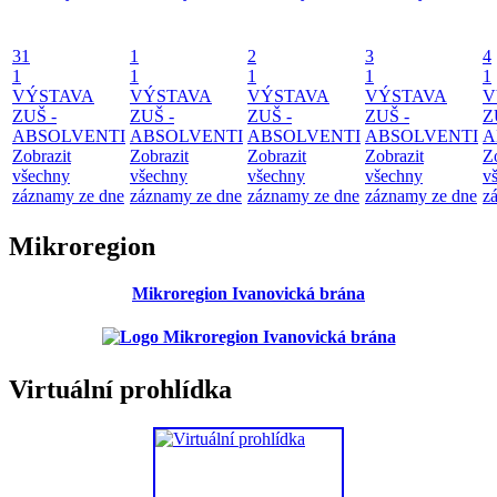
31
1
2
3
4
1
1
1
1
1
VÝSTAVA
VÝSTAVA
VÝSTAVA
VÝSTAVA
V
ZUŠ -
ZUŠ -
ZUŠ -
ZUŠ -
Z
ABSOLVENTI
ABSOLVENTI
ABSOLVENTI
ABSOLVENTI
A
Zobrazit
Zobrazit
Zobrazit
Zobrazit
Z
všechny
všechny
všechny
všechny
v
záznamy ze dne
záznamy ze dne
záznamy ze dne
záznamy ze dne
z
Mikroregion
Mikroregion Ivanovická brána
Virtuální prohlídka