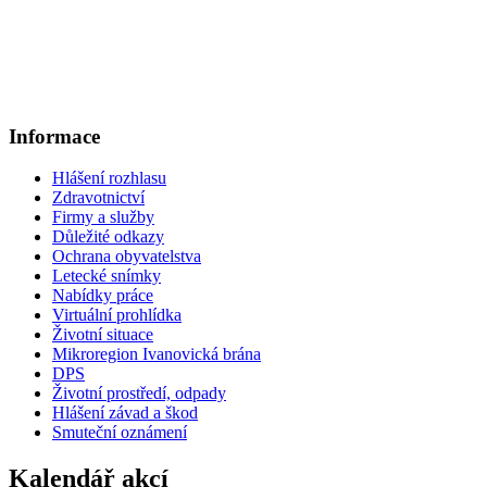
Informace
Hlášení rozhlasu
Zdravotnictví
Firmy a služby
Důležité odkazy
Ochrana obyvatelstva
Letecké snímky
Nabídky práce
Virtuální prohlídka
Životní situace
Mikroregion Ivanovická brána
DPS
Životní prostředí, odpady
Hlášení závad a škod
Smuteční oznámení
Kalendář akcí