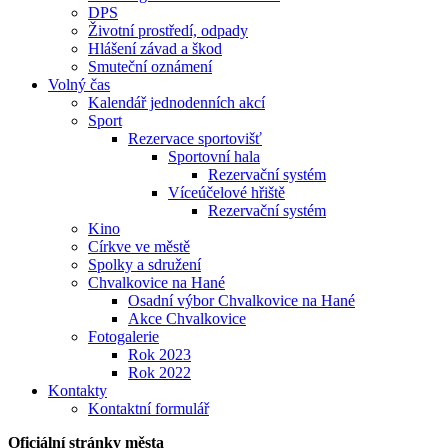
DPS
Životní prostředí, odpady
Hlášení závad a škod
Smuteční oznámení
Volný čas
Kalendář jednodenních akcí
Sport
Rezervace sportovišť
Sportovní hala
Rezervační systém
Víceúčelové hřiště
Rezervační systém
Kino
Církve ve městě
Spolky a sdružení
Chvalkovice na Hané
Osadní výbor Chvalkovice na Hané
Akce Chvalkovice
Fotogalerie
Rok 2023
Rok 2022
Kontakty
Kontaktní formulář
Oficiální stránky města