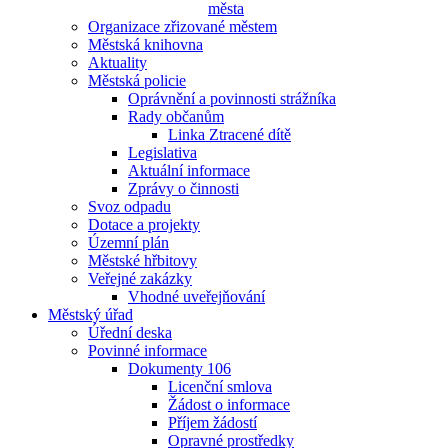
města
Organizace zřizované městem
Městská knihovna
Aktuality
Městská policie
Oprávnění a povinnosti strážníka
Rady občanům
Linka Ztracené dítě
Legislativa
Aktuální informace
Zprávy o činnosti
Svoz odpadu
Dotace a projekty
Územní plán
Městské hřbitovy
Veřejné zakázky
Vhodné uveřejňování
Městský úřad
Úřední deska
Povinné informace
Dokumenty 106
Licenční smlova
Žádost o informace
Příjem žádostí
Opravné prostředky