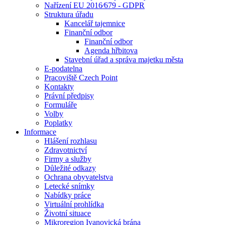
Nařízení EU 2016⁄679 - GDPR
Struktura úřadu
Kancelář tajemnice
Finanční odbor
Finanční odbor
Agenda hřbitova
Stavební úřad a správa majetku města
E-podatelna
Pracoviště Czech Point
Kontakty
Právní předpisy
Formuláře
Volby
Poplatky
Informace
Hlášení rozhlasu
Zdravotnictví
Firmy a služby
Důležité odkazy
Ochrana obyvatelstva
Letecké snímky
Nabídky práce
Virtuální prohlídka
Životní situace
Mikroregion Ivanovická brána