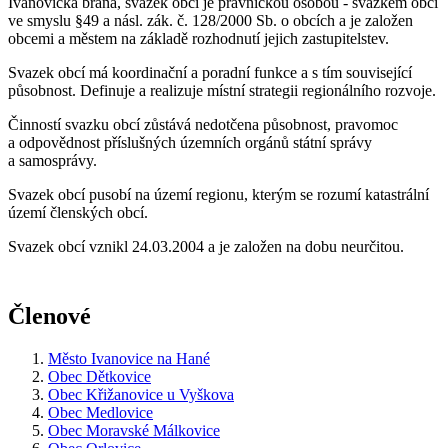
Ivanovická brána, svazek obcí je právnickou osobou - svazkem obcí
ve smyslu §49 a násl. zák. č. 128/2000 Sb. o obcích a je založen
obcemi a městem na základě rozhodnutí jejich zastupitelstev.
Svazek obcí má koordinační a poradní funkce a s tím související
působnost. Definuje a realizuje místní strategii regionálního rozvoje.
Činností svazku obcí zůstává nedotčena působnost, pravomoc
a odpovědnost příslušných územních orgánů státní správy
a samosprávy.
Svazek obcí pusobí na území regionu, kterým se rozumí katastrální
území členských obcí.
Svazek obcí vznikl 24.03.2004 a je založen na dobu neurčitou.
Členové
Město Ivanovice na Hané
Obec Dětkovice
Obec Křižanovice u Vyškova
Obec Medlovice
Obec Moravské Málkovice