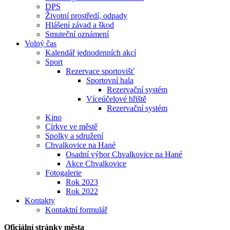
DPS
Životní prostředí, odpady
Hlášení závad a škod
Smuteční oznámení
Volný čas
Kalendář jednodenních akcí
Sport
Rezervace sportovišť
Sportovní hala
Rezervační systém
Víceúčelové hřiště
Rezervační systém
Kino
Církve ve městě
Spolky a sdružení
Chvalkovice na Hané
Osadní výbor Chvalkovice na Hané
Akce Chvalkovice
Fotogalerie
Rok 2023
Rok 2022
Kontakty
Kontaktní formulář
Oficiální stránky města