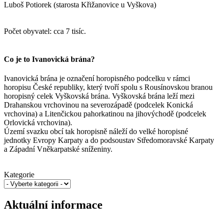
Luboš Potiorek (starosta Křižanovice u Vyškova)
Počet obyvatel: cca 7 tisíc.
Co je to Ivanovická brána?
Ivanovická brána je označení horopisného podcelku v rámci
horopisu České republiky, který tvoří spolu s Rousínovskou branou
horopisný celek Vyškovská brána. Vyškovská brána leží mezi
Drahanskou vrchovinou na severozápadě (podcelek Konická
vrchovina) a Litenčickou pahorkatinou na jihovýchodě (podcelek
Orlovická vrchovina).
Území svazku obcí tak horopisně náleží do velké horopisné
jednotky Evropy Karpaty a do podsoustav Středomoravské Karpaty
a Západní Vněkarpatské sníženiny.
Kategorie
Aktuální informace