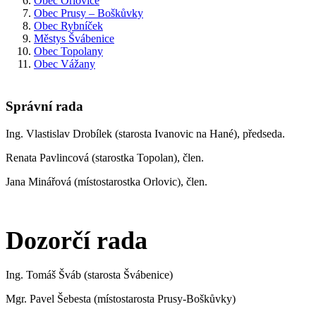
Obec Orlovice
Obec Prusy – Boškůvky
Obec Rybníček
Městys Švábenice
Obec Topolany
Obec Vážany
Správní rada
Ing. Vlastislav Drobílek (starosta Ivanovic na Hané), předseda.
Renata Pavlincová (starostka Topolan), člen.
Jana Minářová (místostarostka Orlovic), člen.
Dozorčí rada
Ing. Tomáš Šváb (starosta Švábenice)
Mgr. Pavel Šebesta (místostarosta Prusy-Boškůvky)