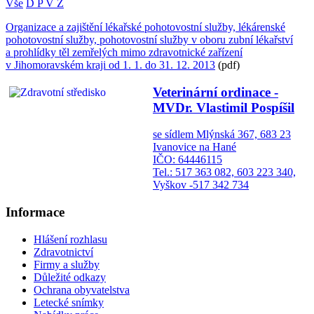
Vše
D
P
V
Z
Organizace a zajištění lékařské pohotovostní služby, lékárenské
pohotovostní služby, pohotovostní služby v oboru zubní lékařství
a prohlídky těl zemřelých mimo zdravotnické zařízení
v Jihomoravském kraji od 1. 1. do 31. 12. 2013
(pdf)
Veterinární ordinace -
MVDr. Vlastimil Pospíšil
se sídlem Mlýnská 367, 683 23
Ivanovice na Hané
IČO: 64446115
Tel.: 517 363 082, 603 223 340,
Vyškov -517 342 734
Informace
Hlášení rozhlasu
Zdravotnictví
Firmy a služby
Důležité odkazy
Ochrana obyvatelstva
Letecké snímky