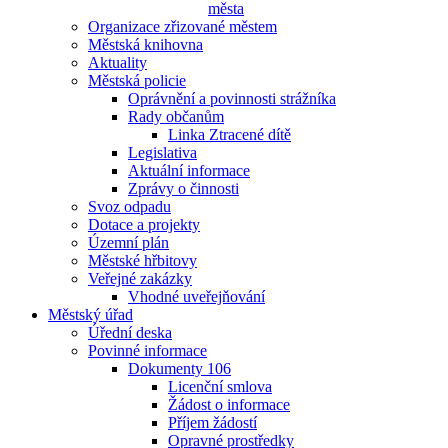
města
Organizace zřizované městem
Městská knihovna
Aktuality
Městská policie
Oprávnění a povinnosti strážníka
Rady občanům
Linka Ztracené dítě
Legislativa
Aktuální informace
Zprávy o činnosti
Svoz odpadu
Dotace a projekty
Územní plán
Městské hřbitovy
Veřejné zakázky
Vhodné uveřejňování
Městský úřad
Úřední deska
Povinné informace
Dokumenty 106
Licenční smlova
Žádost o informace
Příjem žádostí
Opravné prostředky