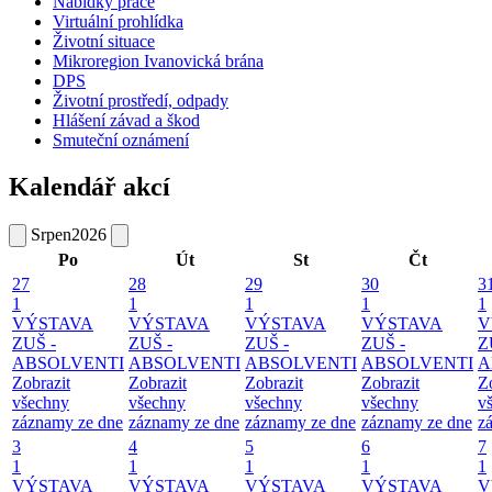
Nabídky práce
Virtuální prohlídka
Životní situace
Mikroregion Ivanovická brána
DPS
Životní prostředí, odpady
Hlášení závad a škod
Smuteční oznámení
Kalendář akcí
Srpen
2026
Po
Út
St
Čt
27
28
29
30
3
1
1
1
1
1
VÝSTAVA
VÝSTAVA
VÝSTAVA
VÝSTAVA
V
ZUŠ -
ZUŠ -
ZUŠ -
ZUŠ -
Z
ABSOLVENTI
ABSOLVENTI
ABSOLVENTI
ABSOLVENTI
A
Zobrazit
Zobrazit
Zobrazit
Zobrazit
Z
všechny
všechny
všechny
všechny
v
záznamy ze dne
záznamy ze dne
záznamy ze dne
záznamy ze dne
z
3
4
5
6
7
1
1
1
1
1
VÝSTAVA
VÝSTAVA
VÝSTAVA
VÝSTAVA
V