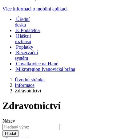
Více informací o mobilní aplikaci
Úřední
deska
E-Podatelna
Hlášení
rozhlasu
Poplatky
Rezervační
systém
Chvalkovice na Hané
Mikroregion Ivanovická brána
Úvodní stránka
Informace
Zdravotnictví
Zdravotnictví
Název
Hledat