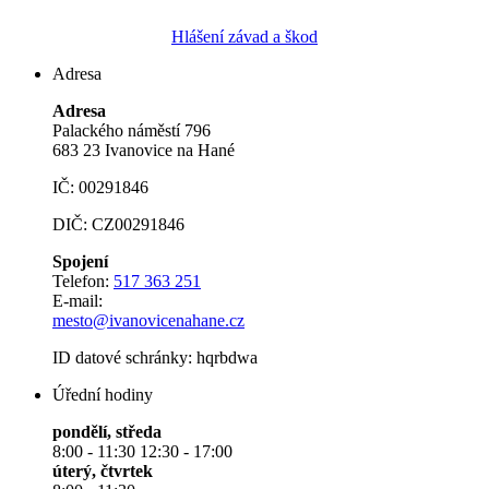
Hlášení závad a škod
Adresa
Adresa
Palackého náměstí 796
683 23 Ivanovice na Hané
IČ: 00291846
DIČ: CZ00291846
Spojení
Telefon:
517 363 251
E-mail:
mesto@ivanovicenahane.cz
ID datové schránky: hqrbdwa
Úřední hodiny
pondělí, středa
8:00 - 11:30 12:30 - 17:00
úterý, čtvrtek