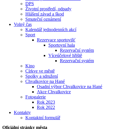
DPS
Životní prostředí, odpady
Hlášení závad a škod
Smuteční oznámení
Volný čas
Kalendář jednodenních akcí
Sport
Rezervace sportovišť
Sportovní hala
Rezervační systém
Víceúčelové hřiště
Rezervační systém
Kino
Církve ve městě
Spolky a sdružení
Chvalkovice na Hané
Osadní výbor Chvalkovice na Hané
Akce Chvalkovice
Fotogalerie
Rok 2023
Rok 2022
Kontakty
Kontaktní formulář
Oficiální stránky města