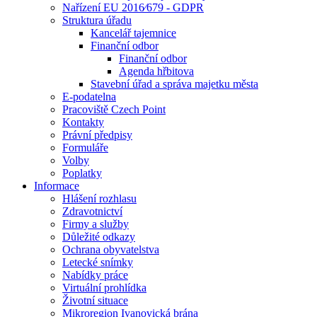
Nařízení EU 2016⁄679 - GDPR
Struktura úřadu
Kancelář tajemnice
Finanční odbor
Finanční odbor
Agenda hřbitova
Stavební úřad a správa majetku města
E-podatelna
Pracoviště Czech Point
Kontakty
Právní předpisy
Formuláře
Volby
Poplatky
Informace
Hlášení rozhlasu
Zdravotnictví
Firmy a služby
Důležité odkazy
Ochrana obyvatelstva
Letecké snímky
Nabídky práce
Virtuální prohlídka
Životní situace
Mikroregion Ivanovická brána