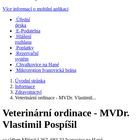
Více informací o mobilní aplikaci
Úřední
deska
E-Podatelna
Hlášení
rozhlasu
Poplatky
Rezervační
systém
Chvalkovice na Hané
Mikroregion Ivanovická brána
Úvodní stránka
Informace
Zdravotnictví
Veterinární ordinace - MVDr. Vlastimil...
Veterinární ordinace - MVDr.
Vlastimil Pospíšil
se sídlem Mlýnská 367, 683 23 Ivanovice na Hané