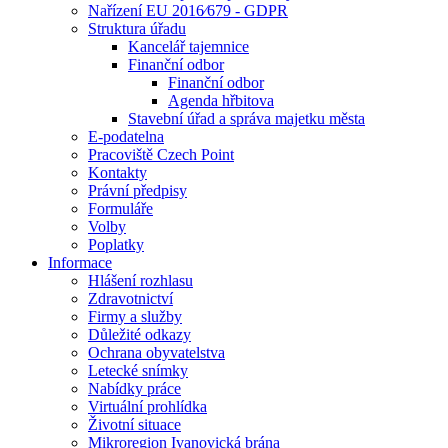
Nařízení EU 2016⁄679 - GDPR
Struktura úřadu
Kancelář tajemnice
Finanční odbor
Finanční odbor
Agenda hřbitova
Stavební úřad a správa majetku města
E-podatelna
Pracoviště Czech Point
Kontakty
Právní předpisy
Formuláře
Volby
Poplatky
Informace
Hlášení rozhlasu
Zdravotnictví
Firmy a služby
Důležité odkazy
Ochrana obyvatelstva
Letecké snímky
Nabídky práce
Virtuální prohlídka
Životní situace
Mikroregion Ivanovická brána