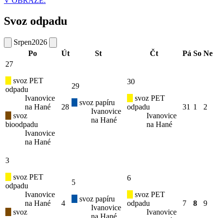
V OBRAZE.
Svoz odpadu
Srpen
2026
Po
Út
St
Čt
Pá
So
Ne
27
svoz PET
30
29
odpadu
Ivanovice
svoz PET
svoz papíru
na Hané
28
odpadu
31
1
2
Ivanovice
svoz
Ivanovice
na Hané
bioodpadu
na Hané
Ivanovice
na Hané
3
svoz PET
6
5
odpadu
Ivanovice
svoz PET
svoz papíru
na Hané
4
odpadu
7
8
9
Ivanovice
svoz
Ivanovice
na Hané