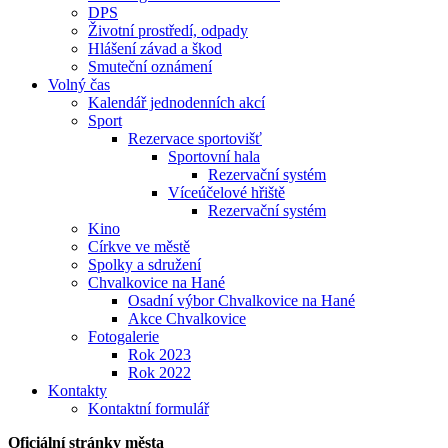
DPS
Životní prostředí, odpady
Hlášení závad a škod
Smuteční oznámení
Volný čas
Kalendář jednodenních akcí
Sport
Rezervace sportovišť
Sportovní hala
Rezervační systém
Víceúčelové hřiště
Rezervační systém
Kino
Církve ve městě
Spolky a sdružení
Chvalkovice na Hané
Osadní výbor Chvalkovice na Hané
Akce Chvalkovice
Fotogalerie
Rok 2023
Rok 2022
Kontakty
Kontaktní formulář
Oficiální stránky města