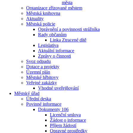
města
Organizace zřizované městem
Městská knihovna
Aktuality
Městská policie
Oprávnění a povinnosti strážníka
Rady občanům
Linka Ztracené dítě
Legislativa
Aktuální informace
Zprávy o činnosti
Svoz odpadu
Dotace a projekty
Územní plán
Městské hřbitovy
Veřejné zakázky
Vhodné uveřejňování
Městský úřad
Úřední deska
Povinné informace
Dokumenty 106
Licenční smlova
Žádost o informace
Příjem žádostí
Opravné prostředky