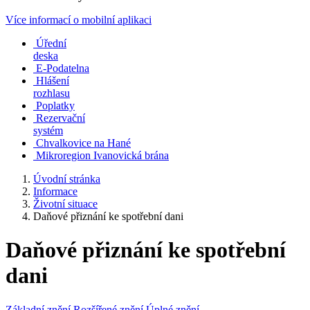
Více informací o mobilní aplikaci
Úřední
deska
E-Podatelna
Hlášení
rozhlasu
Poplatky
Rezervační
systém
Chvalkovice na Hané
Mikroregion Ivanovická brána
Úvodní stránka
Informace
Životní situace
Daňové přiznání ke spotřební dani
Daňové přiznání ke spotřební
dani
Základní znění
Rozšířené znění
Úplné znění