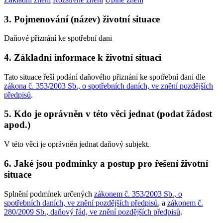
3. Pojmenování (název) životní situace
Daňové přiznání ke spotřební dani
4. Základní informace k životní situaci
Tato situace řeší podání daňového přiznání ke spotřební dani dle
zákona č. 353/2003 Sb., o spotřebních daních, ve znění pozdějších
předpisů
.
5. Kdo je oprávněn v této věci jednat (podat žádost
apod.)
V této věci je oprávněn jednat daňový subjekt.
6. Jaké jsou podmínky a postup pro řešení životní
situace
Splnění podmínek určených
zákonem č. 353/2003 Sb., o
spotřebních daních, ve znění pozdějších předpisů
, a
zákonem č.
280/2009 Sb., daňový řád, ve znění pozdějších předpisů
.