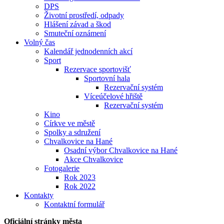
DPS
Životní prostředí, odpady
Hlášení závad a škod
Smuteční oznámení
Volný čas
Kalendář jednodenních akcí
Sport
Rezervace sportovišť
Sportovní hala
Rezervační systém
Víceúčelové hřiště
Rezervační systém
Kino
Církve ve městě
Spolky a sdružení
Chvalkovice na Hané
Osadní výbor Chvalkovice na Hané
Akce Chvalkovice
Fotogalerie
Rok 2023
Rok 2022
Kontakty
Kontaktní formulář
Oficiální stránky města