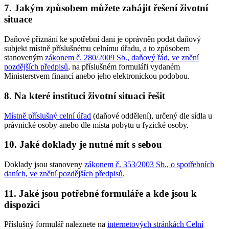
7. Jakým způsobem můžete zahájit řešení životní
situace
Daňové přiznání ke spotřební dani je oprávněn podat daňový
subjekt místně příslušnému celnímu úřadu, a to způsobem
stanoveným
zákonem č. 280/2009 Sb., daňový řád, ve znění
pozdějších předpisů
, na příslušném formuláři vydaném
Ministerstvem financí anebo jeho elektronickou podobou.
8. Na které instituci životní situaci řešit
Místně příslušný celní úřad
(daňové oddělení), určený dle sídla u
právnické osoby anebo dle místa pobytu u fyzické osoby.
10. Jaké doklady je nutné mít s sebou
Doklady jsou stanoveny
zákonem č. 353/2003 Sb., o spotřebních
daních, ve znění pozdějších předpisů
.
11. Jaké jsou potřebné formuláře a kde jsou k
dispozici
Příslušný formulář naleznete na
internetových stránkách Celní