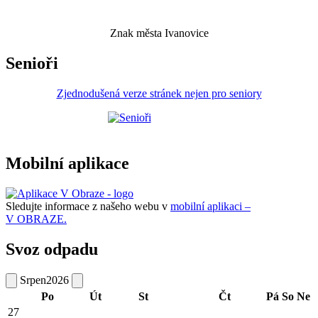
Znak města Ivanovice
Senioři
Zjednodušená verze stránek nejen pro seniory
Mobilní aplikace
Sledujte informace z našeho webu v
mobilní aplikaci –
V OBRAZE.
Svoz odpadu
Srpen
2026
Po
Út
St
Čt
Pá
So
Ne
27