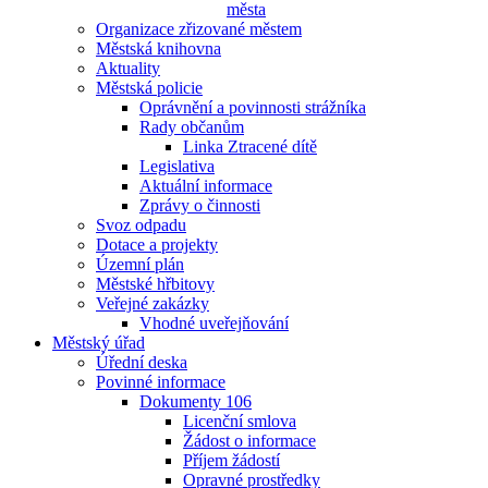
města
Organizace zřizované městem
Městská knihovna
Aktuality
Městská policie
Oprávnění a povinnosti strážníka
Rady občanům
Linka Ztracené dítě
Legislativa
Aktuální informace
Zprávy o činnosti
Svoz odpadu
Dotace a projekty
Územní plán
Městské hřbitovy
Veřejné zakázky
Vhodné uveřejňování
Městský úřad
Úřední deska
Povinné informace
Dokumenty 106
Licenční smlova
Žádost o informace
Příjem žádostí
Opravné prostředky