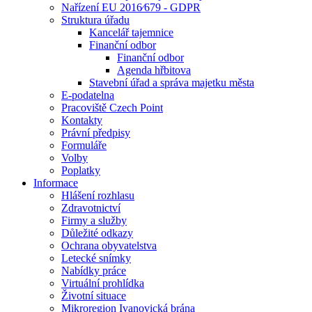
Nařízení EU 2016⁄679 - GDPR
Struktura úřadu
Kancelář tajemnice
Finanční odbor
Finanční odbor
Agenda hřbitova
Stavební úřad a správa majetku města
E-podatelna
Pracoviště Czech Point
Kontakty
Právní předpisy
Formuláře
Volby
Poplatky
Informace
Hlášení rozhlasu
Zdravotnictví
Firmy a služby
Důležité odkazy
Ochrana obyvatelstva
Letecké snímky
Nabídky práce
Virtuální prohlídka
Životní situace
Mikroregion Ivanovická brána