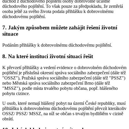
důchod z důchodového pojištění osoby dobrovolně účastné
důchodového pojištění. To však pouze za předpokladu, že zemřelá
osoba ještě za svého života podala přihlášku k dobrovolnému
důchodovému pojištění.
7. Jakým způsobem můžete zahájit řešení životní
situace
Podáním přihlášky k dobrovolnému důchodovému pojištění.
8. Na které instituci životní situaci řešit
K převzetí přihlášky a vedení evidence o dobrovolném důchodovém
pojištění je příslušná okresní správa sociálního zabezpečení (dále též
"OSSZ"), Pražská správa sociálního zabezpečení (dále též "PSSZ")
nebo Městská správa sociálního zabezpečení Brno (dále též
"MSSZ"), podle místa trvalého pobytu občana, popř. hlášeného
pobytu cizince.
U osob, které nemají hlášený pobyt na území České republiky, musí
přihlášku k dobrovolnému důchodovému pojištění převzít kterákoliv
OSSZ/ PSSZ/ MSSZ, na níž se občan s trvalým bydlištěm v cizině
obrátí.