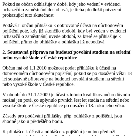
Pokud se občan odhlašuje v době, kdy jeho vedení v evidenci
uchazečů o zaměstnání dosud trvá, je třeba předložit potvrzení
prokazující tuto skutečnost.
Podává-li občan přihlášku k dobrovolné účasti na důchodovém
pojištění poté, kdy již skončilo období, kdy byl veden v evidenci
uchazečů o zaměstnání, uvede období, za které se přihlašuje k
pojištění, přímo do přihlášky a odhlášku již nepodává.
2.
Soustavná příprava na budoucí povolání studiem na střední
nebo vysoké škole v České republice
Občan má od 1.1.2010 možnost podat přihlášku k účasti na
dobrovolném důchodovém pojištění, pokud se po dosažení věku 18
let soustavně připravuje na budoucí povolání studiem na střední
nebo vysoké škole v České republice.
V období do 31.12.2009 je účast z tohoto kvalifikovaného důvodu
možná jen poté, co uplynulo prvních šest let studia na střední nebo
vysoké škole v České republice po dosažení 18. roku jeho věku.
Zásady pro podávání přihlášky, příp. odhlášky z pojištění, jsou
shodné jako u předešlého bodu.
K přihlášce k účasti a odhlášce z pojištění je nutno předložit