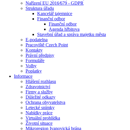
Nařízení EU 2016⁄679 - GDPR
Struktura úřadu
Kancelář tajemnice
Finanční odbor
Finanční odbor
Agenda hřbitova
Stavební úřad a správa majetku města
E-podatelna
Pracoviště Czech Point
Kontakty
Právní předpisy
Formuláře
Volby
Poplatky
Informace
Hlášení rozhlasu
Zdravotnictví
Firmy a služby
Důležité odkazy
Ochrana obyvatelstva
Letecké snímky
Nabídky práce
Virtuální prohlídka
Životní situace
Mikroregion Ivanovická brána