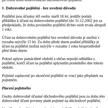
8.
Dobrovolné pojištění
-
bez uvedení důvodu
Pojištění jsou účastny též osoby starší 18 let, jestliže podaly
přihlášku k účasti na dobrovolném pojištění (do 31.12.2002 jen za
předpokladu, že doba povinného pojištění těchto osob trvala alespoň
1 rok).
Účast na dobrovolném pojištění bez uvedení důvodu je možná v
rozsahu nejvýše 15 let. Za dobu přede dnem podání přihlášky je
účast na pojištění možná nejvýše v rozsahu 1 roku bezprostředně
před tímto dnem.
Pokud uplyne patnáctileté období a občan nepodá odhlášku z
pojištění, končí účast na pojištění uplynutím posledního dne tohoto
období.
Pojistné zaplacené po ukončení pojištění se vrací jako přeplatek na
pojistném.
Placení pojistného
Osoby dobrovolně účastné důchodového pojištění jsou za dobu této
dobrovolné účasti povinny platit pojistné na důchodové pojištění.