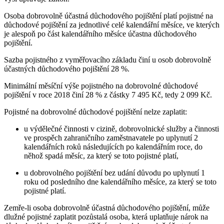
Osoba dobrovolně účastná důchodového pojištění platí pojistné na
důchodové pojištění za jednotlivé celé kalendářní měsíce, ve kterých
je alespoň po část kalendářního měsíce účastna důchodového
pojištění.
Sazba pojistného z vyměřovacího základu činí u osob dobrovolně
účastných důchodového pojištění 28 %.
Minimální měsíční výše pojistného na dobrovolné důchodové
pojištění v roce 2018 činí 28 % z částky 7 495 Kč, tedy 2 099 Kč.
Pojistné na dobrovolné důchodové pojištění nelze zaplatit:
u výdělečné činnosti v cizině, dobrovolnické služby a činnosti
ve prospěch zahraničního zaměstnavatele po uplynutí 2
kalendářních roků následujících po kalendářním roce, do
něhož spadá měsíc, za který se toto pojistné platí,
u dobrovolného pojištění bez udání důvodu po uplynutí 1
roku od posledního dne kalendářního měsíce, za který se toto
pojistné platí.
Zemře-li osoba dobrovolně účastná důchodového pojištění, může
dlužné pojistné zaplatit pozůstalá osoba, která uplatňuje nárok na