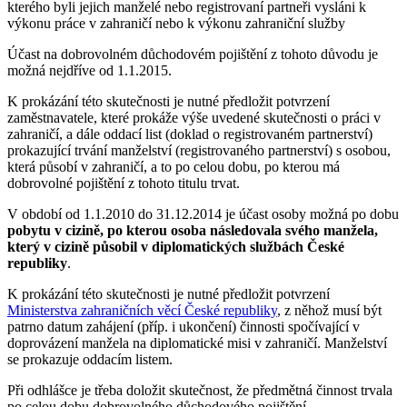
kterého byli jejich manželé nebo registrovaní partneři vysláni k
výkonu práce v zahraničí nebo k výkonu zahraniční služby
Účast na dobrovolném důchodovém pojištění z tohoto důvodu je
možná nejdříve od 1.1.2015.
K prokázání této skutečnosti je nutné předložit potvrzení
zaměstnavatele, které prokáže výše uvedené skutečnosti o práci v
zahraničí, a dále oddací list (doklad o registrovaném partnerství)
prokazující trvání manželství (registrovaného partnerství) s osobou,
která působí v zahraničí, a to po celou dobu, po kterou má
dobrovolné pojištění z tohoto titulu trvat.
V období od 1.1.2010 do 31.12.2014 je účast osoby možná po dobu
pobytu v cizině, po kterou osoba následovala svého manžela,
který v cizině působil v diplomatických službách České
republiky
.
K prokázání této skutečnosti je nutné předložit potvrzení
Ministerstva zahraničních věcí České republiky
, z něhož musí být
patrno datum zahájení (příp. i ukončení) činnosti spočívající v
doprovázení manžela na diplomatické misi v zahraničí. Manželství
se prokazuje oddacím listem.
Při odhlášce je třeba doložit skutečnost, že předmětná činnost trvala
po celou dobu dobrovolného důchodového pojištění.