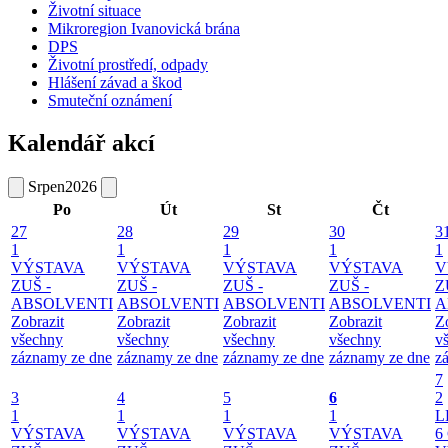
Životní situace
Mikroregion Ivanovická brána
DPS
Životní prostředí, odpady
Hlášení závad a škod
Smuteční oznámení
Kalendář akcí
Srpen
2026
Po
Út
St
Čt
27
28
29
30
3
1
1
1
1
1
VÝSTAVA
VÝSTAVA
VÝSTAVA
VÝSTAVA
V
ZUŠ -
ZUŠ -
ZUŠ -
ZUŠ -
Z
ABSOLVENTI
ABSOLVENTI
ABSOLVENTI
ABSOLVENTI
A
Zobrazit
Zobrazit
Zobrazit
Zobrazit
Z
všechny
všechny
všechny
všechny
v
záznamy ze dne
záznamy ze dne
záznamy ze dne
záznamy ze dne
z
7
3
4
5
6
2
1
1
1
1
L
VÝSTAVA
VÝSTAVA
VÝSTAVA
VÝSTAVA
6