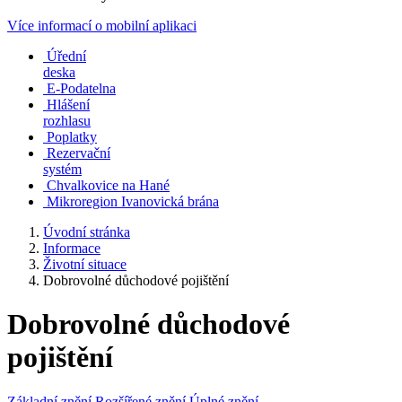
Více informací o mobilní aplikaci
Úřední
deska
E-Podatelna
Hlášení
rozhlasu
Poplatky
Rezervační
systém
Chvalkovice na Hané
Mikroregion Ivanovická brána
Úvodní stránka
Informace
Životní situace
Dobrovolné důchodové pojištění
Dobrovolné důchodové
pojištění
Základní znění
Rozšířené znění
Úplné znění