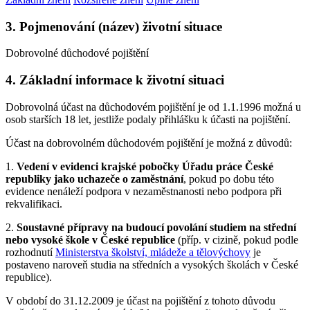
3. Pojmenování (název) životní situace
Dobrovolné důchodové pojištění
4. Základní informace k životní situaci
Dobrovolná účast na důchodovém pojištění je od 1.1.1996 možná u
osob starších 18 let, jestliže podaly přihlášku k účasti na pojištění.
Účast na dobrovolném důchodovém pojištění je možná z důvodů:
1.
Vedení v evidenci krajské pobočky Úřadu práce České
republiky jako uchazeče o zaměstnání
, pokud po dobu této
evidence nenáleží podpora v nezaměstnanosti nebo podpora při
rekvalifikaci.
2.
Soustavné přípravy na budoucí povolání studiem na střední
nebo vysoké škole v České republice
(příp. v cizině, pokud podle
rozhodnutí
Ministerstva školství, mládeže a tělovýchovy
je
postaveno naroveň studia na středních a vysokých školách v České
republice).
V období do 31.12.2009 je účast na pojištění z tohoto důvodu