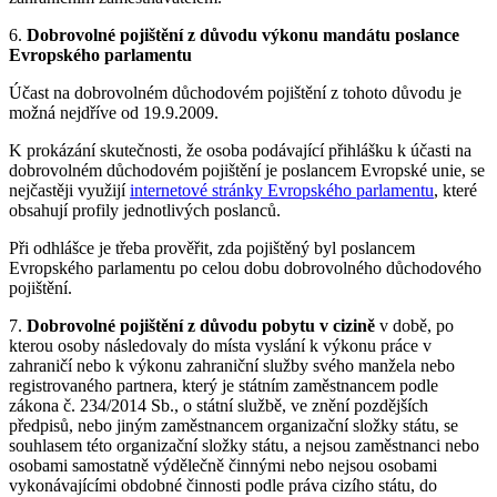
6.
Dobrovolné pojištění z důvodu výkonu mandátu poslance
Evropského parlamentu
Účast na dobrovolném důchodovém pojištění z tohoto důvodu je
možná nejdříve od 19.9.2009.
K prokázání skutečnosti, že osoba podávající přihlášku k účasti na
dobrovolném důchodovém pojištění je poslancem Evropské unie, se
nejčastěji využijí
internetové stránky Evropského parlamentu
, které
obsahují profily jednotlivých poslanců.
Při odhlášce je třeba prověřit, zda pojištěný byl poslancem
Evropského parlamentu po celou dobu dobrovolného důchodového
pojištění.
7.
Dobrovolné pojištění z důvodu pobytu v cizině
v době, po
kterou osoby následovaly do místa vyslání k výkonu práce v
zahraničí nebo k výkonu zahraniční služby svého manžela nebo
registrovaného partnera, který je státním zaměstnancem podle
zákona č. 234/2014 Sb., o státní službě, ve znění pozdějších
předpisů, nebo jiným zaměstnancem organizační složky státu, se
souhlasem této organizační složky státu, a nejsou zaměstnanci nebo
osobami samostatně výdělečně činnými nebo nejsou osobami
vykonávajícími obdobné činnosti podle práva cizího státu, do