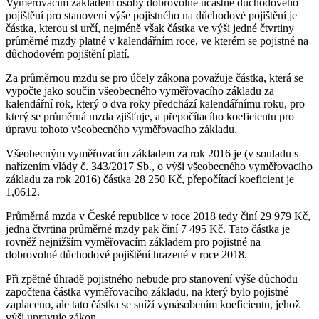
Vyměřovacím základem osoby dobrovolně účastné důchodového
pojištění pro stanovení výše pojistného na důchodové pojištění je
částka, kterou si určí, nejméně však částka ve výši jedné čtvrtiny
průměrné mzdy platné v kalendářním roce, ve kterém se pojistné na
důchodovém pojištění platí.
Za průměrnou mzdu se pro účely zákona považuje částka, která se
vypočte jako součin všeobecného vyměřovacího základu za
kalendářní rok, který o dva roky předchází kalendářnímu roku, pro
který se průměrná mzda zjišťuje, a přepočítacího koeficientu pro
úpravu tohoto všeobecného vyměřovacího základu.
Všeobecným vyměřovacím základem za rok 2016 je (v souladu s
nařízením vlády č. 343/2017 Sb., o výši všeobecného vyměřovacího
základu za rok 2016) částka 28 250 Kč, přepočítací koeficient je
1,0612.
Průměrná mzda v České republice v roce 2018 tedy činí 29 979 Kč,
jedna čtvrtina průměrné mzdy pak činí 7 495 Kč. Tato částka je
rovněž nejnižším vyměřovacím základem pro pojistné na
dobrovolné důchodové pojištění hrazené v roce 2018.
Při zpětné úhradě pojistného nebude pro stanovení výše důchodu
započtena částka vyměřovacího základu, na který bylo pojistné
zaplaceno, ale tato částka se sníží vynásobením koeficientu, jehož
výši upravuje zákon.