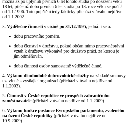
možná až po uplynutí prvních 6 let tohoto studia po dosažení věku
18 let, přičemž doba prvních 6 let studia po 18. roce věku se počítá
od 1.1.1996. Toto pojištění tedy fakticky přichází v úvahu nejdříve
od 1.1.2002.
3.
Výdělečné činnosti v cizině po 31.12.1995
, jedná-li se o:
dobu pracovního poměru,
dobu členství v družstvu, pokud občan mimo pracovněprávní
vztah k družstvu vykonává pro družstvo práci, za kterou je
jím odměňován,
dobu činnosti osoby samostatně výdělečně činné.
4.
Výkonu dlouhodobé dobrovolnické služby
na základě smlouvy
uzavřené s vysílající organizací (přichází v úvahu nejdříve od
1.1.2003).
5.
Činnosti v České republice ve prospěch zahraničního
zaměstnavatele
(přichází v úvahu nejdříve od 1.1.2009).
6.
Výkonu funkce poslance Evropského parlamentu
,
zvoleného
na území České republiky
(přichází v úvahu nejdříve od
19.9.2009).