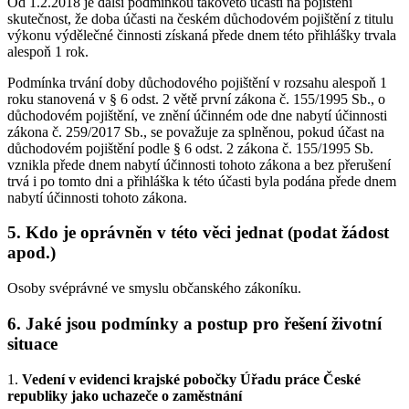
Od 1.2.2018 je další podmínkou takovéto účasti na pojištění
skutečnost, že doba účasti na českém důchodovém pojištění z titulu
výkonu výdělečné činnosti získaná přede dnem této přihlášky trvala
alespoň 1 rok.
Podmínka trvání doby důchodového pojištění v rozsahu alespoň 1
roku stanovená v § 6 odst. 2 větě první zákona č. 155/1995 Sb., o
důchodovém pojištění, ve znění účinném ode dne nabytí účinnosti
zákona č. 259/2017 Sb., se považuje za splněnou, pokud účast na
důchodovém pojištění podle § 6 odst. 2 zákona č. 155/1995 Sb.
vznikla přede dnem nabytí účinnosti tohoto zákona a bez přerušení
trvá i po tomto dni a přihláška k této účasti byla podána přede dnem
nabytí účinnosti tohoto zákona.
5. Kdo je oprávněn v této věci jednat (podat žádost
apod.)
Osoby svéprávné ve smyslu občanského zákoníku.
6. Jaké jsou podmínky a postup pro řešení životní
situace
1.
Vedení v evidenci krajské pobočky Úřadu práce České
republiky jako uchazeče o zaměstnání