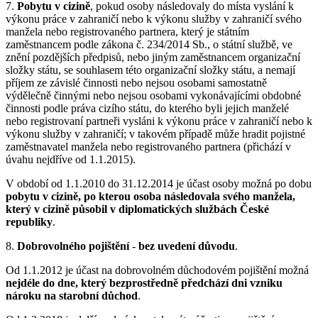
7.
Pobytu v cizině
, pokud osoby následovaly do místa vyslání k
výkonu práce v zahraničí nebo k výkonu služby v zahraničí svého
manžela nebo registrovaného partnera, který je státním
zaměstnancem podle zákona č. 234/2014 Sb., o státní službě, ve
znění pozdějších předpisů, nebo jiným zaměstnancem organizační
složky státu, se souhlasem této organizační složky státu, a nemají
příjem ze závislé činnosti nebo nejsou osobami samostatně
výdělečně činnými nebo nejsou osobami vykonávajícími obdobné
činnosti podle práva cizího státu, do kterého byli jejich manželé
nebo registrovaní partneři vysláni k výkonu práce v zahraničí nebo k
výkonu služby v zahraničí; v takovém případě může hradit pojistné
zaměstnavatel manžela nebo registrovaného partnera (přichází v
úvahu nejdříve od 1.1.2015).
V období od 1.1.2010 do 31.12.2014 je účast osoby možná po dobu
pobytu v cizině, po kterou osoba následovala svého manžela,
který v cizině působil v diplomatických službách České
republiky
.
8.
Dobrovolného pojištění
-
bez uvedení důvodu
.
Od 1.1.2012 je účast na dobrovolném důchodovém pojištění možná
nejdéle do dne, který bezprostředně předchází dni vzniku
nároku na starobní důchod
.