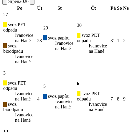
Srpen
2026
Po
Út
St
Čt
Pá
So
Ne
27
svoz PET
30
29
odpadu
Ivanovice
svoz PET
svoz papíru
na Hané
28
odpadu
31
1
2
Ivanovice
svoz
Ivanovice
na Hané
bioodpadu
na Hané
Ivanovice
na Hané
3
svoz PET
6
5
odpadu
Ivanovice
svoz PET
svoz papíru
na Hané
4
odpadu
7
8
9
Ivanovice
svoz
Ivanovice
na Hané
bioodpadu
na Hané
Ivanovice
na Hané
10