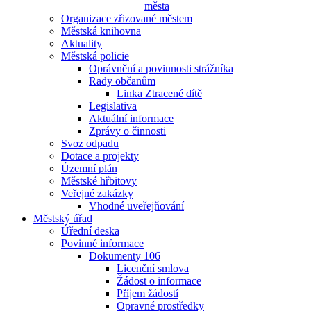
města
Organizace zřizované městem
Městská knihovna
Aktuality
Městská policie
Oprávnění a povinnosti strážníka
Rady občanům
Linka Ztracené dítě
Legislativa
Aktuální informace
Zprávy o činnosti
Svoz odpadu
Dotace a projekty
Územní plán
Městské hřbitovy
Veřejné zakázky
Vhodné uveřejňování
Městský úřad
Úřední deska
Povinné informace
Dokumenty 106
Licenční smlova
Žádost o informace
Příjem žádostí
Opravné prostředky