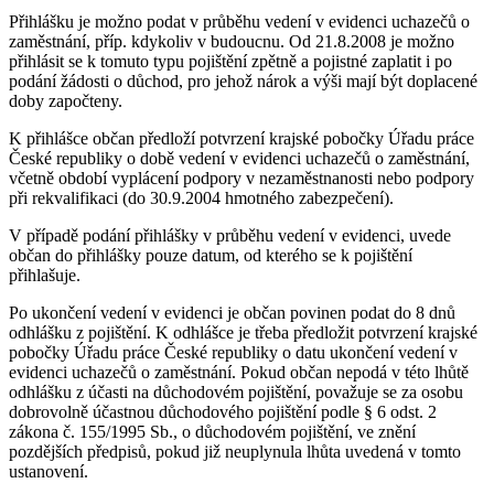
Přihlášku je možno podat v průběhu vedení v evidenci uchazečů o
zaměstnání, příp. kdykoliv v budoucnu. Od 21.8.2008 je možno
přihlásit se k tomuto typu pojištění zpětně a pojistné zaplatit i po
podání žádosti o důchod, pro jehož nárok a výši mají být doplacené
doby započteny.
K přihlášce občan předloží potvrzení krajské pobočky Úřadu práce
České republiky o době vedení v evidenci uchazečů o zaměstnání,
včetně období vyplácení podpory v nezaměstnanosti nebo podpory
při rekvalifikaci (do 30.9.2004 hmotného zabezpečení).
V případě podání přihlášky v průběhu vedení v evidenci, uvede
občan do přihlášky pouze datum, od kterého se k pojištění
přihlašuje.
Po ukončení vedení v evidenci je občan povinen podat do 8 dnů
odhlášku z pojištění. K odhlášce je třeba předložit potvrzení krajské
pobočky Úřadu práce České republiky o datu ukončení vedení v
evidenci uchazečů o zaměstnání. Pokud občan nepodá v této lhůtě
odhlášku z účasti na důchodovém pojištění, považuje se za osobu
dobrovolně účastnou důchodového pojištění podle § 6 odst. 2
zákona č. 155/1995 Sb., o důchodovém pojištění, ve znění
pozdějších předpisů, pokud již neuplynula lhůta uvedená v tomto
ustanovení.