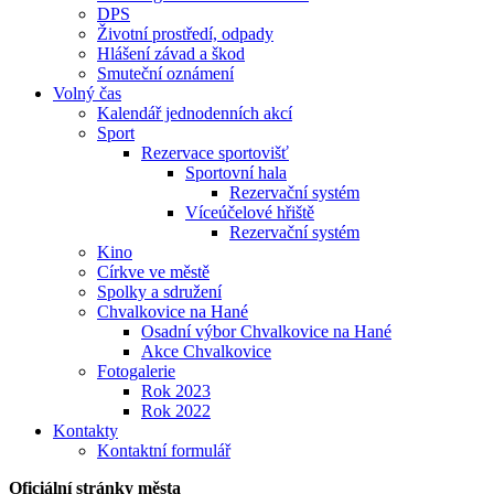
DPS
Životní prostředí, odpady
Hlášení závad a škod
Smuteční oznámení
Volný čas
Kalendář jednodenních akcí
Sport
Rezervace sportovišť
Sportovní hala
Rezervační systém
Víceúčelové hřiště
Rezervační systém
Kino
Církve ve městě
Spolky a sdružení
Chvalkovice na Hané
Osadní výbor Chvalkovice na Hané
Akce Chvalkovice
Fotogalerie
Rok 2023
Rok 2022
Kontakty
Kontaktní formulář
Oficiální stránky města