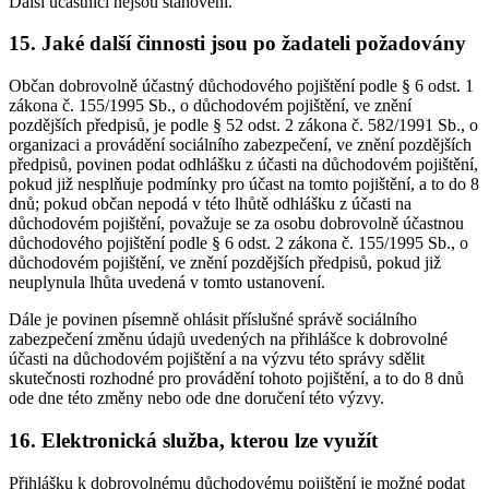
Další účastníci nejsou stanoveni.
15. Jaké další činnosti jsou po žadateli požadovány
Občan dobrovolně účastný důchodového pojištění podle § 6 odst. 1
zákona č. 155/1995 Sb., o důchodovém pojištění, ve znění
pozdějších předpisů, je podle § 52 odst. 2 zákona č. 582/1991 Sb., o
organizaci a provádění sociálního zabezpečení, ve znění pozdějších
předpisů, povinen podat odhlášku z účasti na důchodovém pojištění,
pokud již nesplňuje podmínky pro účast na tomto pojištění, a to do 8
dnů; pokud občan nepodá v této lhůtě odhlášku z účasti na
důchodovém pojištění, považuje se za osobu dobrovolně účastnou
důchodového pojištění podle § 6 odst. 2 zákona č. 155/1995 Sb., o
důchodovém pojištění, ve znění pozdějších předpisů, pokud již
neuplynula lhůta uvedená v tomto ustanovení.
Dále je povinen písemně ohlásit příslušné správě sociálního
zabezpečení změnu údajů uvedených na přihlášce k dobrovolné
účasti na důchodovém pojištění a na výzvu této správy sdělit
skutečnosti rozhodné pro provádění tohoto pojištění, a to do 8 dnů
ode dne této změny nebo ode dne doručení této výzvy.
16. Elektronická služba, kterou lze využít
Přihlášku k dobrovolnému důchodovému pojištění je možné podat