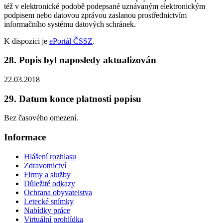
též v elektronické podobě podepsané uznávaným elektronickým
podpisem nebo datovou zprávou zaslanou prostřednictvím
informačního systému datových schránek.
K dispozici je
ePortál ČSSZ
.
28. Popis byl naposledy aktualizován
22.03.2018
29. Datum konce platnosti popisu
Bez časového omezení.
Informace
Hlášení rozhlasu
Zdravotnictví
Firmy a služby
Důležité odkazy
Ochrana obyvatelstva
Letecké snímky
Nabídky práce
Virtuální prohlídka