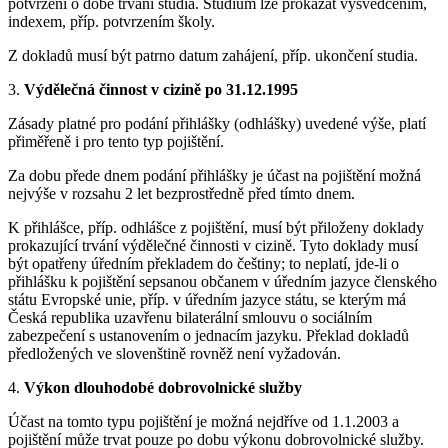
potvrzení o době trvání studia. Studium lze prokázat vysvědčením,
indexem, příp. potvrzením školy.
Z dokladů musí být patrno datum zahájení, příp. ukončení studia.
3.
Výdělečná činnost v cizině po 31.12.1995
Zásady platné pro podání přihlášky (odhlášky) uvedené výše, platí
přiměřeně i pro tento typ pojištění.
Za dobu přede dnem podání přihlášky je účast na pojištění možná
nejvýše v rozsahu 2 let bezprostředně před tímto dnem.
K přihlášce, příp. odhlášce z pojištění, musí být přiloženy doklady
prokazující trvání výdělečné činnosti v cizině. Tyto doklady musí
být opatřeny úředním překladem do češtiny; to neplatí, jde-li o
přihlášku k pojištění sepsanou občanem v úředním jazyce členského
státu Evropské unie, příp. v úředním jazyce státu, se kterým má
Česká republika uzavřenu bilaterální smlouvu o sociálním
zabezpečení s ustanovením o jednacím jazyku. Překlad dokladů
předložených ve slovenštině rovněž není vyžadován.
4.
Výkon dlouhodobé dobrovolnické služby
Účast na tomto typu pojištění je možná nejdříve od 1.1.2003 a
pojištění může trvat pouze po dobu výkonu dobrovolnické služby.