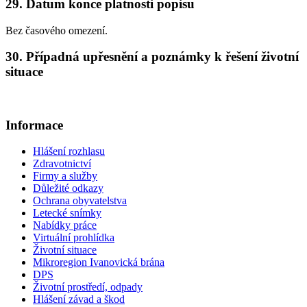
29. Datum konce platnosti popisu
Bez časového omezení.
30. Případná upřesnění a poznámky k řešení životní
situace
Informace
Hlášení rozhlasu
Zdravotnictví
Firmy a služby
Důležité odkazy
Ochrana obyvatelstva
Letecké snímky
Nabídky práce
Virtuální prohlídka
Životní situace
Mikroregion Ivanovická brána
DPS
Životní prostředí, odpady
Hlášení závad a škod