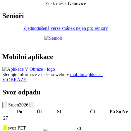
Znak města Ivanovice
Senioři
Zjednodušená verze stránek nejen pro seniory
Mobilní aplikace
Sledujte informace z našeho webu v
mobilní aplikaci –
V OBRAZE.
Svoz odpadu
Srpen
2026
Po
Út
St
Čt
Pá
So
Ne
27
svoz PET
30