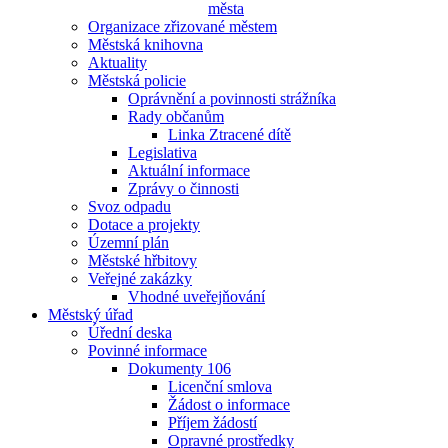
města
Organizace zřizované městem
Městská knihovna
Aktuality
Městská policie
Oprávnění a povinnosti strážníka
Rady občanům
Linka Ztracené dítě
Legislativa
Aktuální informace
Zprávy o činnosti
Svoz odpadu
Dotace a projekty
Územní plán
Městské hřbitovy
Veřejné zakázky
Vhodné uveřejňování
Městský úřad
Úřední deska
Povinné informace
Dokumenty 106
Licenční smlova
Žádost o informace
Příjem žádostí
Opravné prostředky