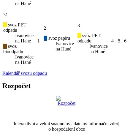
na Hané
31
svoz PET
3
2
odpadu
Ivanovice
svoz PET
svoz papíru
na Hané
1
odpadu
4
5
6
Ivanovice
svoz
Ivanovice
na Hané
bioodpadu
na Hané
Ivanovice
na Hané
Kalendář svozu odpadu
Rozpočet
Interaktivní a velmi snadno ovladatelný informační zdroj
o hospodaření obce