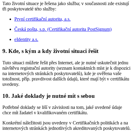
Tato životní situace je řešena jako služba; v současnosti zde existují
tři poskytovatelé této služby:
První certifikační autorita, a.s.
Česká pošta, s.p. (Certifikační autorita PostSignum)
eIdentity a.s.
9. Kde, s kým a kdy životní situaci řešit
Tuto situaci můžete řešit přes Internet, ale je nutné uskutečnit jednu
návštěvu registrační autority (seznam kontaktních míst je k dispozici
na internetových stránkách poskytovatelů), kde je ověřena vaše
totožnost, příp. pravdivost dalších údajů, které mají být v certifikátu
uvedeny.
10. Jaké doklady je nutné mít s sebou
Potřebné doklady se liší v závislosti na tom, jaké uvedené údaje
chce mít žadatel v kvalifikovaném certifikátu.
Konkrétní náležitosti jsou uvedeny v Certifikačních politikách a na
internetových stránkách jednotlivých akreditovaných poskytovatelů.