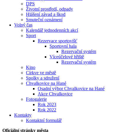
DPS
Životní prostředí, odpady
Hlášení závad a škod
Smuteční oznámení
Volný čas
Kalendář jednodenních akcí
Sport
Rezervace sportovišť
Sportovní hala
Rezervační systém
Víceúčelové hřiště
Rezervační systém
Kino
Církve ve městě
Spolky a sdružení
Chvalkovice na Hané
Osadní výbor Chvalkovice na Hané
Akce Chvalkovice
Fotogalerie
Rok 2023
Rok 2022
Kontakty
Kontaktní formulář
Oficiální stránky města