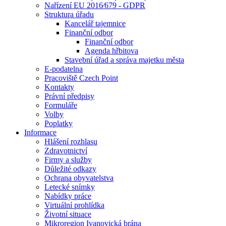
Nařízení EU 2016⁄679 - GDPR
Struktura úřadu
Kancelář tajemnice
Finanční odbor
Finanční odbor
Agenda hřbitova
Stavební úřad a správa majetku města
E-podatelna
Pracoviště Czech Point
Kontakty
Právní předpisy
Formuláře
Volby
Poplatky
Informace
Hlášení rozhlasu
Zdravotnictví
Firmy a služby
Důležité odkazy
Ochrana obyvatelstva
Letecké snímky
Nabídky práce
Virtuální prohlídka
Životní situace
Mikroregion Ivanovická brána