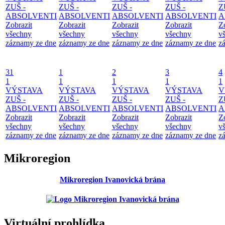
ZUŠ -
ZUŠ -
ZUŠ -
ZUŠ -
Z
ABSOLVENTI
ABSOLVENTI
ABSOLVENTI
ABSOLVENTI
A
Zobrazit
Zobrazit
Zobrazit
Zobrazit
Z
všechny
všechny
všechny
všechny
v
záznamy ze dne
záznamy ze dne
záznamy ze dne
záznamy ze dne
z
31
1
2
3
4
1
1
1
1
1
VÝSTAVA
VÝSTAVA
VÝSTAVA
VÝSTAVA
V
ZUŠ -
ZUŠ -
ZUŠ -
ZUŠ -
Z
ABSOLVENTI
ABSOLVENTI
ABSOLVENTI
ABSOLVENTI
A
Zobrazit
Zobrazit
Zobrazit
Zobrazit
Z
všechny
všechny
všechny
všechny
v
záznamy ze dne
záznamy ze dne
záznamy ze dne
záznamy ze dne
z
Mikroregion
Mikroregion Ivanovická brána
Virtuální prohlídka