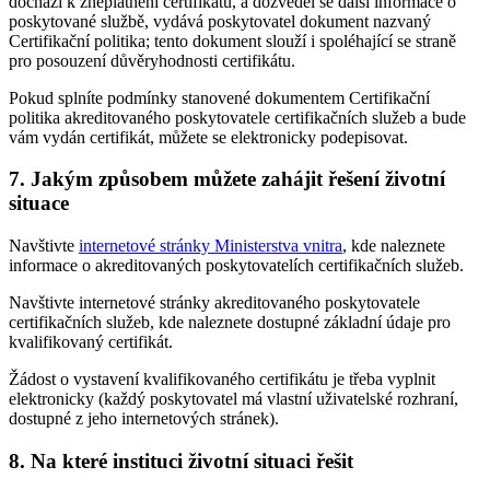
dochází k zneplatnění certifikátu, a dozvěděl se další informace o
poskytované službě, vydává poskytovatel dokument nazvaný
Certifikační politika; tento dokument slouží i spoléhající se straně
pro posouzení důvěryhodnosti certifikátu.
Pokud splníte podmínky stanovené dokumentem Certifikační
politika akreditovaného poskytovatele certifikačních služeb a bude
vám vydán certifikát, můžete se elektronicky podepisovat.
7. Jakým způsobem můžete zahájit řešení životní
situace
Navštivte
internetové stránky Ministerstva vnitra
, kde naleznete
informace o akreditovaných poskytovatelích certifikačních služeb.
Navštivte internetové stránky akreditovaného poskytovatele
certifikačních služeb, kde naleznete dostupné základní údaje pro
kvalifikovaný certifikát.
Žádost o vystavení kvalifikovaného certifikátu je třeba vyplnit
elektronicky (každý poskytovatel má vlastní uživatelské rozhraní,
dostupné z jeho internetových stránek).
8. Na které instituci životní situaci řešit