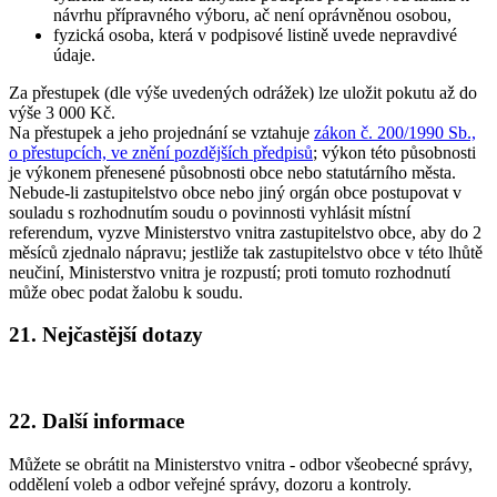
návrhu přípravného výboru, ač není oprávněnou osobou,
fyzická osoba, která v podpisové listině uvede nepravdivé
údaje.
Za přestupek (dle výše uvedených odrážek) lze uložit pokutu až do
výše 3 000 Kč.
Na přestupek a jeho projednání se vztahuje
zákon č. 200/1990 Sb.,
o přestupcích, ve znění pozdějších předpisů
; výkon této působnosti
je výkonem přenesené působnosti obce nebo statutárního města.
Nebude-li zastupitelstvo obce nebo jiný orgán obce postupovat v
souladu s rozhodnutím soudu o povinnosti vyhlásit místní
referendum, vyzve Ministerstvo vnitra zastupitelstvo obce, aby do 2
měsíců zjednalo nápravu; jestliže tak zastupitelstvo obce v této lhůtě
neučiní, Ministerstvo vnitra je rozpustí; proti tomuto rozhodnutí
může obec podat žalobu k soudu.
21. Nejčastější dotazy
22. Další informace
Můžete se obrátit na Ministerstvo vnitra - odbor všeobecné správy,
oddělení voleb a odbor veřejné správy, dozoru a kontroly.