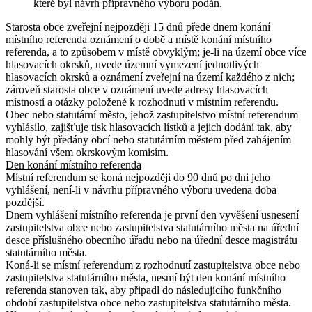
které byl návrh přípravného výboru podán.
Starosta obce zveřejní nejpozději 15 dnů přede dnem konání
místního referenda oznámení o době a místě konání místního
referenda, a to způsobem v místě obvyklým; je-li na území obce více
hlasovacích okrsků, uvede územní vymezení jednotlivých
hlasovacích okrsků a oznámení zveřejní na území každého z nich;
zároveň starosta obce v oznámení uvede adresy hlasovacích
místností a otázky položené k rozhodnutí v místním referendu.
Obec nebo statutární město, jehož zastupitelstvo místní referendum
vyhlásilo, zajišťuje tisk hlasovacích lístků a jejich dodání tak, aby
mohly být předány obcí nebo statutárním městem před zahájením
hlasování všem okrskovým komisím.
Den konání místního referenda
Místní referendum se koná nejpozději do 90 dnů po dni jeho
vyhlášení, není-li v návrhu přípravného výboru uvedena doba
pozdější.
Dnem vyhlášení místního referenda je první den vyvěšení usnesení
zastupitelstva obce nebo zastupitelstva statutárního města na úřední
desce příslušného obecního úřadu nebo na úřední desce magistrátu
statutárního města.
Koná-li se místní referendum z rozhodnutí zastupitelstva obce nebo
zastupitelstva statutárního města, nesmí být den konání místního
referenda stanoven tak, aby připadl do následujícího funkčního
období zastupitelstva obce nebo zastupitelstva statutárního města
.