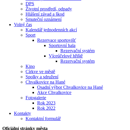
DPS
Životní prostředí, odpady
Hlášení závad a škod
Smuteční oznámení
Volný čas
Kalendář jednodenních akcí
Sport
Rezervace sportovišť
Sportovní hala
Rezervační systém
Víceúčelové hřiště
Rezervační systém
Kino
Církve ve městě
Spolky a sdružení
Chvalkovice na Hané
Osadní výbor Chvalkovice na Hané
Akce Chvalkovice
Fotogalerie
Rok 2023
Rok 2022
Kontakty
Kontaktní formulář
Oficiální stránky města