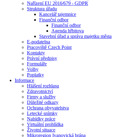
Nařízení EU 2016⁄679 - GDPR
Struktura úřadu
Kancelář tajemnice
Finanční odbor
Finanční odbor
Agenda hřbitova
Stavební úřad a správa majetku města
E-podatelna
Pracoviště Czech Point
Kontakty
Právní předpisy
Formuláře
Volby
Poplatky
Informace
Hlášení rozhlasu
Zdravotnictví
Firmy a služby
Důležité odkazy
Ochrana obyvatelstva
Letecké snímky
Nabídky práce
Virtuální prohlídka
Životní situace
Mikroregion Ivanovická brána