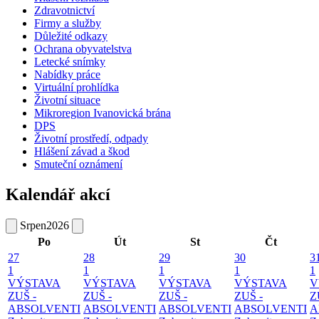
Zdravotnictví
Firmy a služby
Důležité odkazy
Ochrana obyvatelstva
Letecké snímky
Nabídky práce
Virtuální prohlídka
Životní situace
Mikroregion Ivanovická brána
DPS
Životní prostředí, odpady
Hlášení závad a škod
Smuteční oznámení
Kalendář akcí
Srpen
2026
Po
Út
St
Čt
27
28
29
30
3
1
1
1
1
1
VÝSTAVA
VÝSTAVA
VÝSTAVA
VÝSTAVA
V
ZUŠ -
ZUŠ -
ZUŠ -
ZUŠ -
Z
ABSOLVENTI
ABSOLVENTI
ABSOLVENTI
ABSOLVENTI
A