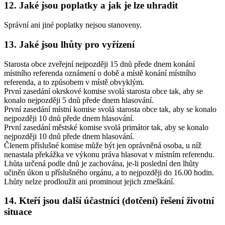
12. Jaké jsou poplatky a jak je lze uhradit
Správní ani jiné poplatky nejsou stanoveny.
13. Jaké jsou lhůty pro vyřízení
Starosta obce zveřejní nejpozději 15 dnů přede dnem konání
místního referenda oznámení o době a místě konání místního
referenda, a to způsobem v místě obvyklým.
První zasedání okrskové komise svolá starosta obce tak, aby se
konalo nejpozději 5 dnů přede dnem hlasování.
První zasedání místní komise svolá starosta obce tak, aby se konalo
nejpozději 10 dnů přede dnem hlasování.
První zasedání městské komise svolá primátor tak, aby se konalo
nejpozději 10 dnů přede dnem hlasování.
Členem příslušné komise může být jen oprávněná osoba, u níž
nenastala překážka ve výkonu práva hlasovat v místním referendu.
Lhůta určená podle dnů je zachována, je-li poslední den lhůty
učiněn úkon u příslušného orgánu, a to nejpozději do 16.00 hodin.
Lhůty nelze prodloužit ani prominout jejich zmeškání.
14. Kteří jsou další účastníci (dotčení) řešení životní
situace