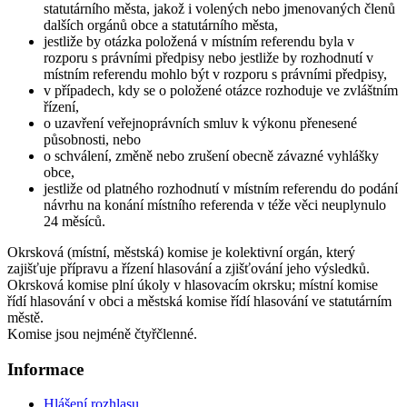
statutárního města, jakož i volených nebo jmenovaných členů
dalších orgánů obce a statutárního města,
jestliže by otázka položená v místním referendu byla v
rozporu s právními předpisy nebo jestliže by rozhodnutí v
místním referendu mohlo být v rozporu s právními předpisy,
v případech, kdy se o položené otázce rozhoduje ve zvláštním
řízení,
o uzavření veřejnoprávních smluv k výkonu přenesené
působnosti, nebo
o schválení, změně nebo zrušení obecně závazné vyhlášky
obce,
jestliže od platného rozhodnutí v místním referendu do podání
návrhu na konání místního referenda v téže věci neuplynulo
24 měsíců.
Okrsková (místní, městská) komise je kolektivní orgán, který
zajišťuje přípravu a řízení hlasování a zjišťování jeho výsledků.
Okrsková komise plní úkoly v hlasovacím okrsku; místní komise
řídí hlasování v obci a městská komise řídí hlasování ve statutárním
městě.
Komise jsou nejméně čtyřčlenné.
Informace
Hlášení rozhlasu