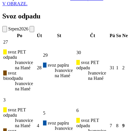
V OBRAZE.
Svoz odpadu
Srpen
2026
Po
Út
St
Čt
Pá
So
Ne
27
svoz PET
30
29
odpadu
Ivanovice
svoz PET
svoz papíru
na Hané
28
odpadu
31
1
2
Ivanovice
svoz
Ivanovice
na Hané
bioodpadu
na Hané
Ivanovice
na Hané
3
svoz PET
6
5
odpadu
Ivanovice
svoz PET
svoz papíru
na Hané
4
odpadu
7
8
9
Ivanovice
svoz
Ivanovice