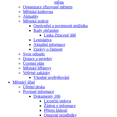
města
Organizace zřizované městem
Městská knihovna
Aktuality
Městská policie
Oprávnění a povinnosti strážníka
Rady občanům
Linka Ztracené dítě
Legislativa
Aktuální informace
Zprávy o činnosti
Svoz odpadu
Dotace a projekty
Územní plán
Městské hřbitovy
Veřejné zakázky
Vhodné uveřejňování
Městský úřad
Úřední deska
Povinné informace
Dokumenty 106
Licenční smlova
Žádost o informace
Příjem žádostí
Opravné prostředky