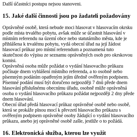
Další účastníci postupu nejsou stanoveni.
15. Jaké další činnosti jsou po žadateli požadovány
Oprávněné osobě, která nebude moci hlasovat v hlasovacím okrsku
podle místa trvalého pobytu, avšak může se účastnit hlasování v
místním referendu na území obce nebo statutárního města, kde je
přihlášena k trvalému pobytu, vydá obecní úřad na její žádost
hlasovací průkaz pro místní referendum a poznamená tuto
skutečnost do výpisu ze seznamu oprávněných osob pro okrskovou
komisi.
Oprávněná osoba může požádat o vydání hlasovacího průkazu
počínaje dnem vyhlášení místního referenda, a to osobně nebo
písemným podáním opatřeným jejím úředně ověřeným podpisem.
Písemné podání musí být doručeno nejpozději 7 dnů přede dnem
hlasování příslušnému obecnímu úřadu, osobně může oprávněná
osoba o vydání hlasovacího průkazu požádat nejpozději 2 dny přede
dnem hlasování.
Obecní úřad předá hlasovací průkaz oprávněné osobě nebo osobě,
která se prokáže plnou mocí k převzetí hlasovacího průkazu s
ověřeným podpisem oprávněné osoby žádající o vydání hlasovacího
průkazu, anebo jej oprávněné osobě zašle, jestliže o to požádá.
16. Elektronická služba, kterou lze využít