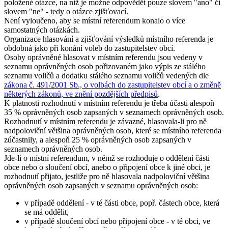
položené otázce, na niž je možné odpovědět pouze slovem "ano" či
slovem "ne" - tedy o otázce zjišťovací.
Není vyloučeno, aby se místní referendum konalo o více
samostatných otázkách.
Organizace hlasování a zjišťování výsledků místního referenda je
obdobná jako při konání voleb do zastupitelstev obcí.
Osoby oprávněné hlasovat v místním referendu jsou vedeny v
seznamu oprávněných osob pořizovaném jako výpis ze stálého
seznamu voličů a dodatku stálého seznamu voličů vedených dle
zákona č. 491/2001 Sb., o volbách do zastupitelstev obcí a o změně
některých zákonů, ve znění pozdějších předpisů
.
K platnosti rozhodnutí v místním referendu je třeba účasti alespoň
35 % oprávněných osob zapsaných v seznamech oprávněných osob.
Rozhodnutí v místním referendu je závazné, hlasovala-li pro ně
nadpoloviční většina oprávněných osob, které se místního referenda
zúčastnily, a alespoň 25 % oprávněných osob zapsaných v
seznamech oprávněných osob.
Jde-li o místní referendum, v němž se rozhoduje o oddělení části
obce nebo o sloučení obcí, anebo o připojení obce k jiné obci, je
rozhodnutí přijato, jestliže pro ně hlasovala nadpoloviční většina
oprávněných osob zapsaných v seznamu oprávněných osob:
v případě oddělení - v té části obce, popř. částech obce, která
se má oddělit,
v případě sloučení obcí nebo připojení obce - v té obci, ve