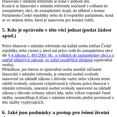
Hlasování v místním referendu se koná v jednom dni.
Koná-li se hlasování v místním referendu současně s volbami do
zastupitelstev obcí, do zastupitelstev krajů, do některé z komor
Parlamentu České republiky nebo do Evropského parlamentu, koná
se ve stejnou dobu, která je stanovena pro konání voleb.
5. Kdo je oprávněn v této věci jednat (podat žádost
apod.)
Právo hlasovat v místním referendu má každá osoba (občan České
republiky nebo cizinec), která má právo volit do zastupitelstva obce
dle
§ 4 zákona č. 491/2001 Sb., o volbách do zastupitelstev obcí a o
změně některých zákonů, ve znění pozdějších předpisů
(oprávněná
osoba).
Překážkou, pro kterou se oprávněná osoba nemůže zúčastnit
hlasování v místním referendu, je omezení osobní svobody
stanovené na základě zákona z důvodu vazby nebo výkonu trestu
odnětí svobody, omezení svéprávnosti k výkonu práva hlasovat v
místním referendu, omezení osobní svobody stanovené na základě
zákona z důvodu ochrany zdraví lidu, nebo výkon vojenské činné
služby, neumožňuje-li účast v místním referendu plnění povinností z
této služby vyplývajících.
6. Jaké jsou podmínky a postup pro řešení životní