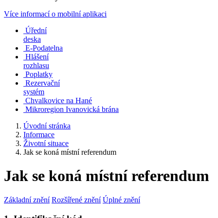
Více informací o mobilní aplikaci
Úřední
deska
E-Podatelna
Hlášení
rozhlasu
Poplatky
Rezervační
systém
Chvalkovice na Hané
Mikroregion Ivanovická brána
Úvodní stránka
Informace
Životní situace
Jak se koná místní referendum
Jak se koná místní referendum
Základní znění
Rozšířené znění
Úplné znění