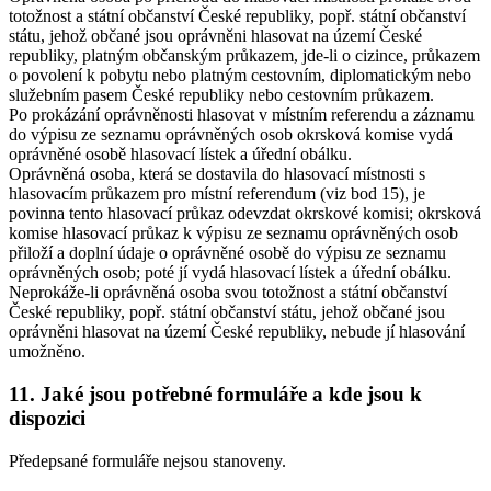
totožnost a státní občanství České republiky, popř. státní občanství
státu, jehož občané jsou oprávněni hlasovat na území České
republiky, platným občanským průkazem, jde-li o cizince, průkazem
o povolení k pobytu nebo platným cestovním, diplomatickým nebo
služebním pasem České republiky nebo cestovním průkazem.
Po prokázání oprávněnosti hlasovat v místním referendu a záznamu
do výpisu ze seznamu oprávněných osob okrsková komise vydá
oprávněné osobě hlasovací lístek a úřední obálku.
Oprávněná osoba, která se dostavila do hlasovací místnosti s
hlasovacím průkazem pro místní referendum (viz bod 15), je
povinna tento hlasovací průkaz odevzdat okrskové komisi; okrsková
komise hlasovací průkaz k výpisu ze seznamu oprávněných osob
přiloží a doplní údaje o oprávněné osobě do výpisu ze seznamu
oprávněných osob; poté jí vydá hlasovací lístek a úřední obálku.
Neprokáže-li oprávněná osoba svou totožnost a státní občanství
České republiky, popř. státní občanství státu, jehož občané jsou
oprávněni hlasovat na území České republiky, nebude jí hlasování
umožněno.
11. Jaké jsou potřebné formuláře a kde jsou k
dispozici
Předepsané formuláře nejsou stanoveny.