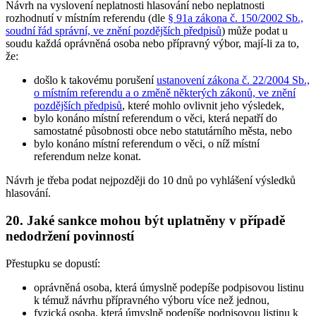
Návrh na vyslovení neplatnosti hlasování nebo neplatnosti
rozhodnutí v místním referendu (dle
§ 91a zákona č. 150/2002 Sb.,
soudní řád správní, ve znění pozdějších předpisů
) může podat u
soudu každá oprávněná osoba nebo přípravný výbor, mají-li za to,
že:
došlo k takovému porušení
ustanovení zákona č. 22/2004 Sb.,
o místním referendu a o změně některých zákonů, ve znění
pozdějších předpisů
, které mohlo ovlivnit jeho výsledek,
bylo konáno místní referendum o věci, která nepatří do
samostatné působnosti obce nebo statutárního města, nebo
bylo konáno místní referendum o věci, o níž místní
referendum nelze konat.
Návrh je třeba podat nejpozději do 10 dnů po vyhlášení výsledků
hlasování.
20. Jaké sankce mohou být uplatněny v případě
nedodržení povinností
Přestupku se dopustí:
oprávněná osoba, která úmyslně podepíše podpisovou listinu
k témuž návrhu přípravného výboru více než jednou,
fyzická osoba, která úmyslně podepíše podpisovou listinu k