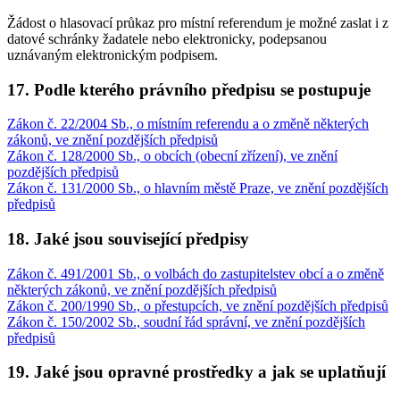
Žádost o hlasovací průkaz pro místní referendum je možné zaslat i z
datové schránky žadatele nebo elektronicky, podepsanou
uznávaným elektronickým podpisem.
17. Podle kterého právního předpisu se postupuje
Zákon č. 22/2004 Sb., o místním referendu a o změně některých
zákonů, ve znění pozdějších předpisů
Zákon č. 128/2000 Sb., o obcích (obecní zřízení), ve znění
pozdějších předpisů
Zákon č. 131/2000 Sb., o hlavním městě Praze, ve znění pozdějších
předpisů
18. Jaké jsou související předpisy
Zákon č. 491/2001 Sb., o volbách do zastupitelstev obcí a o změně
některých zákonů, ve znění pozdějších předpisů
Zákon č. 200/1990 Sb., o přestupcích, ve znění pozdějších předpisů
Zákon č. 150/2002 Sb., soudní řád správní, ve znění pozdějších
předpisů
19. Jaké jsou opravné prostředky a jak se uplatňují