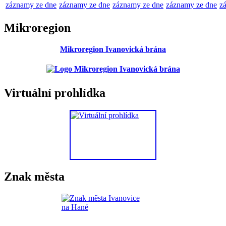
záznamy ze dne
záznamy ze dne
záznamy ze dne
záznamy ze dne
z
Mikroregion
Mikroregion Ivanovická brána
Virtuální prohlídka
Znak města