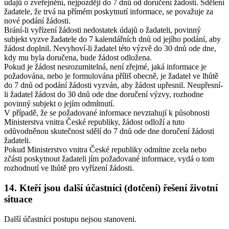
údajů o zveřejnění, nejpozději do 7 dnů od doručení žádosti. Sdělení
žadatele, že trvá na přímém poskytnutí informace, se považuje za
nové podání žádosti.
Brání-li vyřízení žádosti nedostatek údajů o žadateli, povinný
subjekt vyzve žadatele do 7 kalendářních dnů od jejího podání, aby
žádost doplnil. Nevyhoví-li žadatel této výzvě do 30 dnů ode dne,
kdy mu byla doručena, bude žádost odložena.
Pokud je žádost nesrozumitelná, není zřejmé, jaká informace je
požadována, nebo je formulována příliš obecně, je žadatel ve lhůtě
do 7 dnů od podání žádosti vyzván, aby žádost upřesnil. Neupřesní-
li žadatel žádost do 30 dnů ode dne doručení výzvy, rozhodne
povinný subjekt o jejím odmítnutí.
V případě, že se požadované informace nevztahují k působnosti
Ministerstva vnitra České republiky, žádost odloží a tuto
odůvodněnou skutečnost sdělí do 7 dnů ode dne doručení žádosti
žadateli.
Pokud Ministerstvo vnitra České republiky odmítne zcela nebo
zčásti poskytnout žadateli jím požadované informace, vydá o tom
rozhodnutí ve lhůtě pro vyřízení žádosti.
14. Kteří jsou další účastníci (dotčení) řešení životní
situace
Další účastníci postupu nejsou stanoveni.