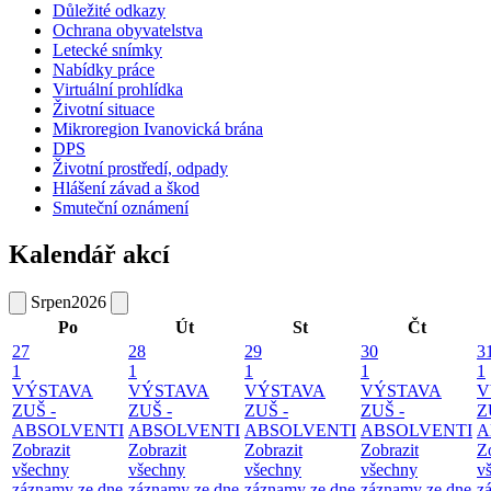
Důležité odkazy
Ochrana obyvatelstva
Letecké snímky
Nabídky práce
Virtuální prohlídka
Životní situace
Mikroregion Ivanovická brána
DPS
Životní prostředí, odpady
Hlášení závad a škod
Smuteční oznámení
Kalendář akcí
Srpen
2026
Po
Út
St
Čt
27
28
29
30
3
1
1
1
1
1
VÝSTAVA
VÝSTAVA
VÝSTAVA
VÝSTAVA
V
ZUŠ -
ZUŠ -
ZUŠ -
ZUŠ -
Z
ABSOLVENTI
ABSOLVENTI
ABSOLVENTI
ABSOLVENTI
A
Zobrazit
Zobrazit
Zobrazit
Zobrazit
Z
všechny
všechny
všechny
všechny
v
záznamy ze dne
záznamy ze dne
záznamy ze dne
záznamy ze dne
z