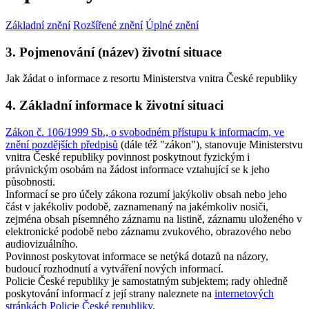
Základní znění
Rozšířené znění
Úplné znění
3. Pojmenování (název) životní situace
Jak žádat o informace z resortu Ministerstva vnitra České republiky
4. Základní informace k životní situaci
Zákon č. 106/1999 Sb., o svobodném přístupu k informacím, ve
znění pozdějších předpisů
(dále též "zákon"), stanovuje Ministerstvu
vnitra České republiky povinnost poskytnout fyzickým i
právnickým osobám na žádost informace vztahující se k jeho
působnosti.
Informací se pro účely zákona rozumí jakýkoliv obsah nebo jeho
část v jakékoliv podobě, zaznamenaný na jakémkoliv nosiči,
zejména obsah písemného záznamu na listině, záznamu uloženého v
elektronické podobě nebo záznamu zvukového, obrazového nebo
audiovizuálního.
Povinnost poskytovat informace se netýká dotazů na názory,
budoucí rozhodnutí a vytváření nových informací.
Policie České republiky je samostatným subjektem; rady ohledně
poskytování informací z její strany naleznete na
internetových
stránkách Policie České republiky
.