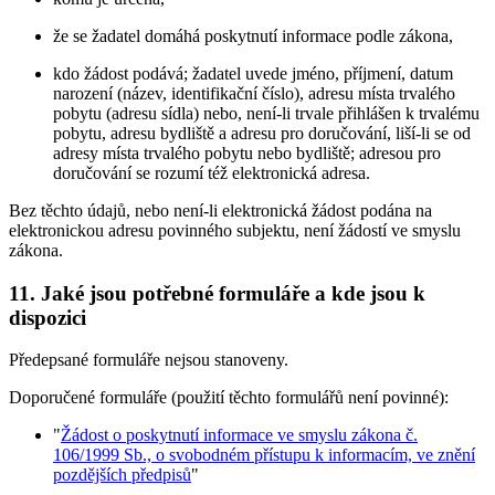
že se žadatel domáhá poskytnutí informace podle zákona,
kdo žádost podává; žadatel uvede jméno, příjmení, datum
narození (název, identifikační číslo), adresu místa trvalého
pobytu (adresu sídla) nebo, není-li trvale přihlášen k trvalému
pobytu, adresu bydliště a adresu pro doručování, liší-li se od
adresy místa trvalého pobytu nebo bydliště; adresou pro
doručování se rozumí též elektronická adresa.
Bez těchto údajů, nebo není-li elektronická žádost podána na
elektronickou adresu povinného subjektu, není žádostí ve smyslu
zákona.
11. Jaké jsou potřebné formuláře a kde jsou k
dispozici
Předepsané formuláře nejsou stanoveny.
Doporučené formuláře (použití těchto formulářů není povinné):
"
Žádost o poskytnutí informace ve smyslu zákona č.
106/1999 Sb., o svobodném přístupu k informacím, ve znění
pozdějších předpisů
"