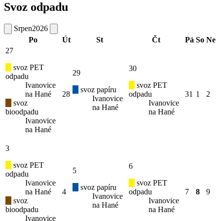
Svoz odpadu
Srpen
2026
Po
Út
St
Čt
Pá
So
Ne
27
svoz PET
30
29
odpadu
Ivanovice
svoz PET
svoz papíru
na Hané
28
odpadu
31
1
2
Ivanovice
svoz
Ivanovice
na Hané
bioodpadu
na Hané
Ivanovice
na Hané
3
svoz PET
6
5
odpadu
Ivanovice
svoz PET
svoz papíru
na Hané
4
odpadu
7
8
9
Ivanovice
svoz
Ivanovice
na Hané
bioodpadu
na Hané
Ivanovice