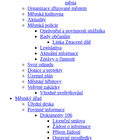
města
Organizace zřizované městem
Městská knihovna
Aktuality
Městská policie
Oprávnění a povinnosti strážníka
Rady občanům
Linka Ztracené dítě
Legislativa
Aktuální informace
Zprávy o činnosti
Svoz odpadu
Dotace a projekty
Územní plán
Městské hřbitovy
Veřejné zakázky
Vhodné uveřejňování
Městský úřad
Úřední deska
Povinné informace
Dokumenty 106
Licenční smlova
Žádost o informace
Příjem žádostí
Opravné prostředky