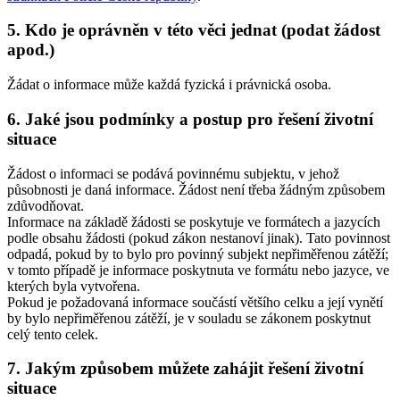
5. Kdo je oprávněn v této věci jednat (podat žádost
apod.)
Žádat o informace může každá fyzická i právnická osoba.
6. Jaké jsou podmínky a postup pro řešení životní
situace
Žádost o informaci se podává povinnému subjektu, v jehož
působnosti je daná informace. Žádost není třeba žádným způsobem
zdůvodňovat.
Informace na základě žádosti se poskytuje ve formátech a jazycích
podle obsahu žádosti (pokud zákon nestanoví jinak). Tato povinnost
odpadá, pokud by to bylo pro povinný subjekt nepřiměřenou zátěží;
v tomto případě je informace poskytnuta ve formátu nebo jazyce, ve
kterých byla vytvořena.
Pokud je požadovaná informace součástí většího celku a její vynětí
by bylo nepřiměřenou zátěží, je v souladu se zákonem poskytnut
celý tento celek.
7. Jakým způsobem můžete zahájit řešení životní
situace