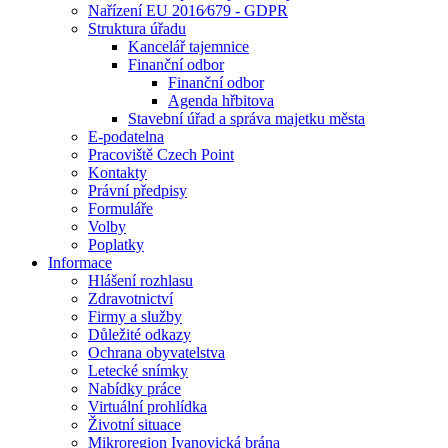
Nařízení EU 2016⁄679 - GDPR
Struktura úřadu
Kancelář tajemnice
Finanční odbor
Finanční odbor
Agenda hřbitova
Stavební úřad a správa majetku města
E-podatelna
Pracoviště Czech Point
Kontakty
Právní předpisy
Formuláře
Volby
Poplatky
Informace
Hlášení rozhlasu
Zdravotnictví
Firmy a služby
Důležité odkazy
Ochrana obyvatelstva
Letecké snímky
Nabídky práce
Virtuální prohlídka
Životní situace
Mikroregion Ivanovická brána