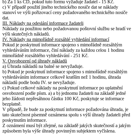
b) Za 1 ks CD, pokud tuto formu vyžaduje žadatel - 15 Kč.
c) V případě použití jiného technického nosiče dat se náklady
stanoví ve výši pořizovací ceny požadovaného technického nosiče
dat.
III. Náklady na odeslání informace žadateli
Náklady za použitou nebo požadovanou poštovní službu se hradí ve
výši skutečných nákladů.
IV. Náklady na mimořádně rozsáhlé vyhledání informací
Pokud je poskytnutí informace spojeno s mimořádně rozsáhlým
vyhledáváním informace, činí náklady za každou celou 1 hodinu
mimořádně rozsáhlého vyhledávání - 251 Kč.
V. Osvobození od úhrady nákladů
a) Úhrada nákladů na balné se nevyžaduje.
b) Pokud je poskytnutí informace spojeno s mimořádně rozsáhlým
vyhledáváním informace celkově kratším než 1 hodinu, úhrada
nákladů podle bodu IV. se nevyžaduje.
c) Pokud celkové náklady na poskytnutí informace po uplatnění
osvobození podle písm. a) a b) jednomu žadateli na základě jedné
jeho žádosti nepřesáhnou částku 100 Kč, poskytuje se informace
bezplatně.
V případě, že bude za poskytnutí informace požadována úhrada, je
tato skutečnost písemně oznámena spolu s výší úhrady žadateli před
poskytnutím informace.
Z oznámení musí být zřejmé, na základě jakých skutečností a jakým
způsobem byla výše úhrady povinným subjektem vyčíslena.