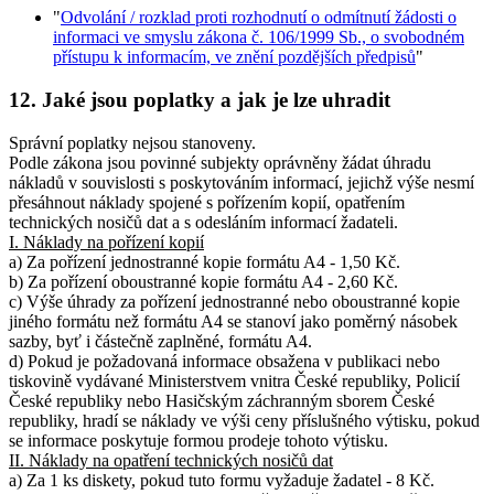
"
Odvolání / rozklad proti rozhodnutí o odmítnutí žádosti o
informaci ve smyslu zákona č. 106/1999 Sb., o svobodném
přístupu k informacím, ve znění pozdějších předpisů
"
12. Jaké jsou poplatky a jak je lze uhradit
Správní poplatky nejsou stanoveny.
Podle zákona jsou povinné subjekty oprávněny žádat úhradu
nákladů v souvislosti s poskytováním informací, jejichž výše nesmí
přesáhnout náklady spojené s pořízením kopií, opatřením
technických nosičů dat a s odesláním informací žadateli.
I. Náklady na pořízení kopií
a) Za pořízení jednostranné kopie formátu A4 - 1,50 Kč.
b) Za pořízení oboustranné kopie formátu A4 - 2,60 Kč.
c) Výše úhrady za pořízení jednostranné nebo oboustranné kopie
jiného formátu než formátu A4 se stanoví jako poměrný násobek
sazby, byť i částečně zaplněné, formátu A4.
d) Pokud je požadovaná informace obsažena v publikaci nebo
tiskovině vydávané Ministerstvem vnitra České republiky, Policií
České republiky nebo Hasičským záchranným sborem České
republiky, hradí se náklady ve výši ceny příslušného výtisku, pokud
se informace poskytuje formou prodeje tohoto výtisku.
II. Náklady na opatření technických nosičů dat
a) Za 1 ks diskety, pokud tuto formu vyžaduje žadatel - 8 Kč.