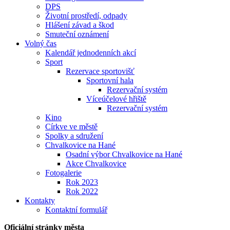
DPS
Životní prostředí, odpady
Hlášení závad a škod
Smuteční oznámení
Volný čas
Kalendář jednodenních akcí
Sport
Rezervace sportovišť
Sportovní hala
Rezervační systém
Víceúčelové hřiště
Rezervační systém
Kino
Církve ve městě
Spolky a sdružení
Chvalkovice na Hané
Osadní výbor Chvalkovice na Hané
Akce Chvalkovice
Fotogalerie
Rok 2023
Rok 2022
Kontakty
Kontaktní formulář
Oficiální stránky města