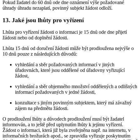
Pokud žadatel do 60 dnů ode dne oznámení výše požadované
úhrady úhradu nezaplatí, povinný subjekt žádost odloží.
13. Jaké jsou lhůty pro vyřízení
Lhůta pro vyřízení žádosti o informaci je 15 dnů ode dne přijetí
žádosti nebo od doplnění žádosti.
Lhůta 15 dnů od doručení žádosti může být prodloužena nejvýše o
10 dnů pouze z následujících důvodů:
vyhledání a sběr požadovaných informací v jiných
úřadovnách, které jsou oddělené od úřadovny vyřizující
žádost,
vyhledání a sběr objemného množství oddělených a odlišných
informací požadovaných v jedné žádosti,
konzultace s jiným povinným subjektem, který má závažný
zájem na předmětu žádosti.
O prodloužení lhůty a důvodech prodloužení musí být žadatel
informován, a to ještě před uplynutím lhůty k jejímu vyřízení.
Žádost o informaci, která již byla zveřejněna např. na internetu, v
informačních brožurách apod., se zpravidla vyřizuje poskytnutím