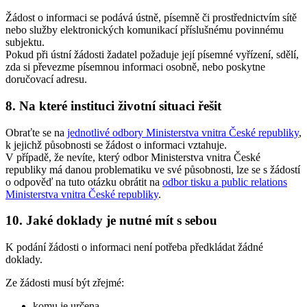
Žádost o informaci se podává ústně, písemně či prostřednictvím sítě
nebo služby elektronických komunikací příslušnému povinnému
subjektu.
Pokud při ústní žádosti žadatel požaduje její písemné vyřízení, sdělí,
zda si převezme písemnou informaci osobně, nebo poskytne
doručovací adresu.
8. Na které instituci životní situaci řešit
Obraťte se na
jednotlivé odbory Ministerstva vnitra České republiky
,
k jejichž působnosti se žádost o informaci vztahuje.
V případě, že nevíte, který odbor Ministerstva vnitra České
republiky má danou problematiku ve své působnosti, lze se s žádostí
o odpověď na tuto otázku obrátit na
odbor tisku a public relations
Ministerstva vnitra České republiky
.
10. Jaké doklady je nutné mít s sebou
K podání žádosti o informaci není potřeba předkládat žádné
doklady.
Ze žádosti musí být zřejmé:
komu je určena,