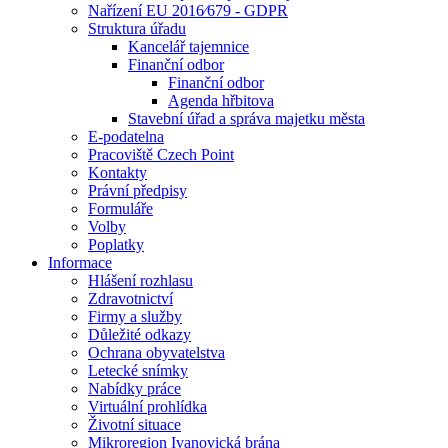
Nařízení EU 2016⁄679 - GDPR
Struktura úřadu
Kancelář tajemnice
Finanční odbor
Finanční odbor
Agenda hřbitova
Stavební úřad a správa majetku města
E-podatelna
Pracoviště Czech Point
Kontakty
Právní předpisy
Formuláře
Volby
Poplatky
Informace
Hlášení rozhlasu
Zdravotnictví
Firmy a služby
Důležité odkazy
Ochrana obyvatelstva
Letecké snímky
Nabídky práce
Virtuální prohlídka
Životní situace
Mikroregion Ivanovická brána