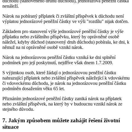
důchodu (stanoveného druhu důchodu), jednorázová peněžní částka
nenáleží.
Nárok na pobíraný příplatek či zvláštní příspěvek k důchodu není
výplatou jednorázové peněžní částky ve výši "rozdílu" nijak dotčen.
Základem pro stanovení výše jednorázové peněžní částky je výše
příplatku nebo zvláštního příspěvku, který by oprávněné osobě
náležel, kdyby důchod (stanovený druh důchodu) pobírala, ke dni, k
němuž na ni oprávněné osobě vznikl nárok.
Nárok na jednorázovou peněžní částku vzniká ke dni splnění
podmínek pro její poskytnutí, nejdříve však dnem 1.7.2009.
S výjimkou osob, které žádají o jednorázovou peněžní částku
nahrazující příplatek nebo zvláštní příspěvek náležející k vdovskému
či vdoveckému důchodu, je nárok na jednorázovou peněžní částku
podmíněn dosažením věku 65 let.
Přiznáním jednorázové peněžní částky zaniká nárok na příplatek
nebo zvláštní příspěvek, na který by v budoucnu vznikl nárok ze
stejného důvodu.
7. Jakým způsobem můžete zahájit řešení životní
situace