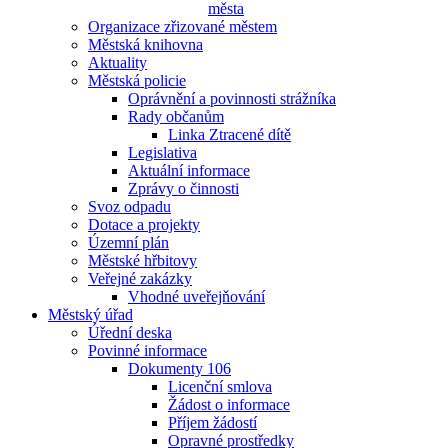
města
Organizace zřizované městem
Městská knihovna
Aktuality
Městská policie
Oprávnění a povinnosti strážníka
Rady občanům
Linka Ztracené dítě
Legislativa
Aktuální informace
Zprávy o činnosti
Svoz odpadu
Dotace a projekty
Územní plán
Městské hřbitovy
Veřejné zakázky
Vhodné uveřejňování
Městský úřad
Úřední deska
Povinné informace
Dokumenty 106
Licenční smlova
Žádost o informace
Příjem žádostí
Opravné prostředky