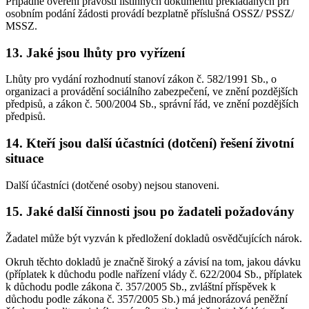
Případné ověření pravosti listinných dokumentů překládaných při
osobním podání žádosti provádí bezplatně příslušná OSSZ/ PSSZ/
MSSZ.
13. Jaké jsou lhůty pro vyřízení
Lhůty pro vydání rozhodnutí stanoví zákon č. 582/1991 Sb., o
organizaci a provádění sociálního zabezpečení, ve znění pozdějších
předpisů, a zákon č. 500/2004 Sb., správní řád, ve znění pozdějších
předpisů.
14. Kteří jsou další účastníci (dotčení) řešení životní
situace
Další účastníci (dotčené osoby) nejsou stanoveni.
15. Jaké další činnosti jsou po žadateli požadovány
Žadatel může být vyzván k předložení dokladů osvědčujících nárok.
Okruh těchto dokladů je značně široký a závisí na tom, jakou dávku
(příplatek k důchodu podle nařízení vlády č. 622/2004 Sb., příplatek
k důchodu podle zákona č. 357/2005 Sb., zvláštní příspěvek k
důchodu podle zákona č. 357/2005 Sb.) má jednorázová peněžní