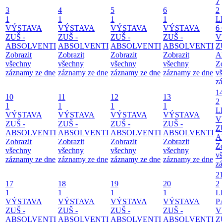
7
3
4
5
6
2
1
1
1
1
L
VÝSTAVA
VÝSTAVA
VÝSTAVA
VÝSTAVA
6
ZUŠ -
ZUŠ -
ZUŠ -
ZUŠ -
V
ABSOLVENTI
ABSOLVENTI
ABSOLVENTI
ABSOLVENTI
Z
Zobrazit
Zobrazit
Zobrazit
Zobrazit
A
všechny
všechny
všechny
všechny
Z
záznamy ze dne
záznamy ze dne
záznamy ze dne
záznamy ze dne
v
z
1
10
11
12
13
2
1
1
1
1
L
VÝSTAVA
VÝSTAVA
VÝSTAVA
VÝSTAVA
V
ZUŠ -
ZUŠ -
ZUŠ -
ZUŠ -
Z
ABSOLVENTI
ABSOLVENTI
ABSOLVENTI
ABSOLVENTI
A
Zobrazit
Zobrazit
Zobrazit
Zobrazit
Z
všechny
všechny
všechny
všechny
v
záznamy ze dne
záznamy ze dne
záznamy ze dne
záznamy ze dne
z
2
17
18
19
20
2
1
1
1
1
L
VÝSTAVA
VÝSTAVA
VÝSTAVA
VÝSTAVA
P
ZUŠ -
ZUŠ -
ZUŠ -
ZUŠ -
V
ABSOLVENTI
ABSOLVENTI
ABSOLVENTI
ABSOLVENTI
Z