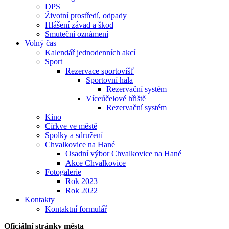
DPS
Životní prostředí, odpady
Hlášení závad a škod
Smuteční oznámení
Volný čas
Kalendář jednodenních akcí
Sport
Rezervace sportovišť
Sportovní hala
Rezervační systém
Víceúčelové hřiště
Rezervační systém
Kino
Církve ve městě
Spolky a sdružení
Chvalkovice na Hané
Osadní výbor Chvalkovice na Hané
Akce Chvalkovice
Fotogalerie
Rok 2023
Rok 2022
Kontakty
Kontaktní formulář
Oficiální stránky města