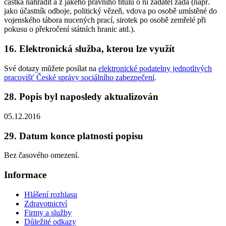
částka nahradit a z jakého právního titulu o ni žadatel žádá (např.
jako účastník odboje, politický vězeň, vdova po osobě umístěné do
vojenského tábora nucených prací, sirotek po osobě zemřelé při
pokusu o překročení státních hranic atd.).
16. Elektronická služba, kterou lze využít
Své dotazy můžete posílat na
elektronické podatelny jednotlivých
pracovišť České správy sociálního zabezpečení
.
28. Popis byl naposledy aktualizován
05.12.2016
29. Datum konce platnosti popisu
Bez časového omezení.
Informace
Hlášení rozhlasu
Zdravotnictví
Firmy a služby
Důležité odkazy