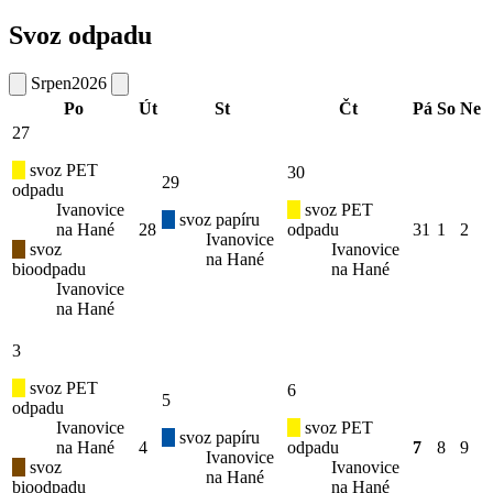
Svoz odpadu
Srpen
2026
Po
Út
St
Čt
Pá
So
Ne
27
svoz PET
30
29
odpadu
Ivanovice
svoz PET
svoz papíru
na Hané
28
odpadu
31
1
2
Ivanovice
svoz
Ivanovice
na Hané
bioodpadu
na Hané
Ivanovice
na Hané
3
svoz PET
6
5
odpadu
Ivanovice
svoz PET
svoz papíru
na Hané
4
odpadu
7
8
9
Ivanovice
svoz
Ivanovice
na Hané
bioodpadu
na Hané