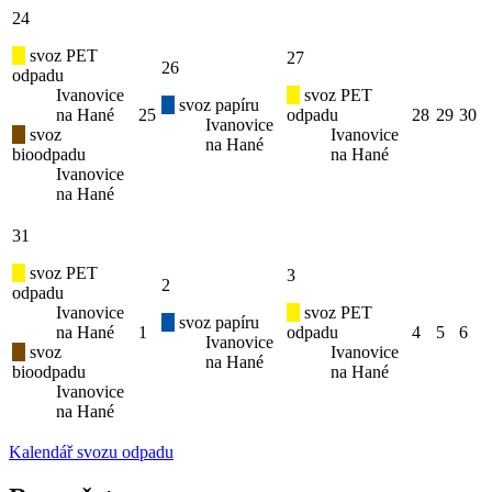
24
svoz PET
27
26
odpadu
Ivanovice
svoz PET
svoz papíru
na Hané
25
odpadu
28
29
30
Ivanovice
svoz
Ivanovice
na Hané
bioodpadu
na Hané
Ivanovice
na Hané
31
svoz PET
3
2
odpadu
Ivanovice
svoz PET
svoz papíru
na Hané
1
odpadu
4
5
6
Ivanovice
svoz
Ivanovice
na Hané
bioodpadu
na Hané
Ivanovice
na Hané
Kalendář svozu odpadu