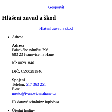
Geoportál
Hlášení závad a škod
Hlášení závad a škod
Adresa
Adresa
Palackého náměstí 796
683 23 Ivanovice na Hané
IČ: 00291846
DIČ: CZ00291846
Spojení
Telefon:
517 363 251
E-mail:
mesto@ivanovicenahane.cz
ID datové schránky: hqrbdwa
Úřední hodiny