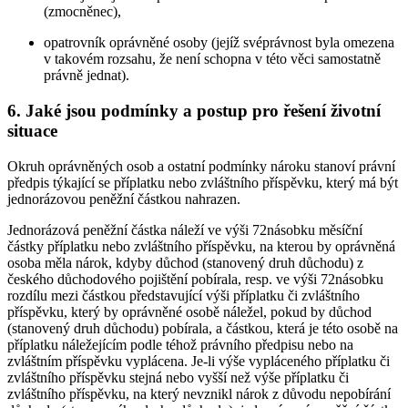
(zmocněnec),
opatrovník oprávněné osoby (jejíž svéprávnost byla omezena
v takovém rozsahu, že není schopna v této věci samostatně
právně jednat).
6. Jaké jsou podmínky a postup pro řešení životní
situace
Okruh oprávněných osob a ostatní podmínky nároku stanoví právní
předpis týkající se příplatku nebo zvláštního příspěvku, který má být
jednorázovou peněžní částkou nahrazen.
Jednorázová peněžní částka náleží ve výši 72násobku měsíční
částky příplatku nebo zvláštního příspěvku, na kterou by oprávněná
osoba měla nárok, kdyby důchod (stanovený druh důchodu) z
českého důchodového pojištění pobírala, resp. ve výši 72násobku
rozdílu mezi částkou představující výši příplatku či zvláštního
příspěvku, který by oprávněné osobě náležel, pokud by důchod
(stanovený druh důchodu) pobírala, a částkou, která je této osobě na
příplatku náležejícím podle téhož právního předpisu nebo na
zvláštním příspěvku vyplácena. Je-li výše vypláceného příplatku či
zvláštního příspěvku stejná nebo vyšší než výše příplatku či
zvláštního příspěvku, na který nevznikl nárok z důvodu nepobírání