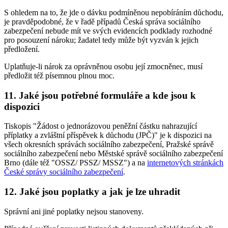
S ohledem na to, že jde o dávku podmíněnou nepobíráním důchodu,
je pravděpodobné, že v řadě případů Česká správa sociálního
zabezpečení nebude mít ve svých evidencích podklady rozhodné
pro posouzení nároku; žadatel tedy může být vyzván k jejich
předložení.
Uplatňuje-li nárok za oprávněnou osobu její zmocněnec, musí
předložit též písemnou plnou moc.
11. Jaké jsou potřebné formuláře a kde jsou k
dispozici
Tiskopis "Žádost o jednorázovou peněžní částku nahrazující
příplatky a zvláštní příspěvek k důchodu (JPČ)" je k dispozici na
všech okresních správách sociálního zabezpečení, Pražské správě
sociálního zabezpečení nebo Městské správě sociálního zabezpečení
Brno (dále též "OSSZ/ PSSZ/ MSSZ") a na
internetových stránkách
České správy sociálního zabezpečení
.
12. Jaké jsou poplatky a jak je lze uhradit
Správní ani jiné poplatky nejsou stanoveny.