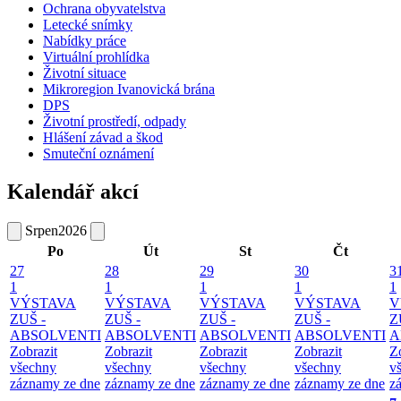
Ochrana obyvatelstva
Letecké snímky
Nabídky práce
Virtuální prohlídka
Životní situace
Mikroregion Ivanovická brána
DPS
Životní prostředí, odpady
Hlášení závad a škod
Smuteční oznámení
Kalendář akcí
Srpen
2026
Po
Út
St
Čt
27
28
29
30
3
1
1
1
1
1
VÝSTAVA
VÝSTAVA
VÝSTAVA
VÝSTAVA
V
ZUŠ -
ZUŠ -
ZUŠ -
ZUŠ -
Z
ABSOLVENTI
ABSOLVENTI
ABSOLVENTI
ABSOLVENTI
A
Zobrazit
Zobrazit
Zobrazit
Zobrazit
Z
všechny
všechny
všechny
všechny
v
záznamy ze dne
záznamy ze dne
záznamy ze dne
záznamy ze dne
z