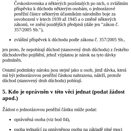
Československa a některých pozůstalých po nich, o zvláštním
příspěvku k důchodu některým osobám, o jednorázové
peněžní částce některým účastníkům národního boje za
osvobození v letech 1939 až 1945 a o změně některých
zákonů, ve znění pozdějších předpisů (dále jen "zákon č.
357/2005 Sb."),
zvláštní příspěvek k důchodu podle zákona č. 357/2005 Sb.,
jen proto, že nepobírají důchod (stanovený druh důchodu) z českého
důchodového pojištění, jehož výplatou je nárok na tyto dávky
podmíněn.
Ostatní podmínky nároku jsou stejné jako u osob, jimž dávka, která
má být jednorázovou peněžní částkou nahrazena, náleží, protože
důchod (stanovený druh důchodu) pobírají.
5. Kdo je oprávněn v této věci jednat (podat žádost
apod.)
Žádost o jednorázovou peněžní částku může podat:
oprávněná osoba (viz bod 04),
osoba jednající za oprávněnou osobu na základě plné moci