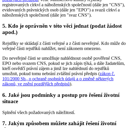
registrovaných církví a náboženských společností (dále jen "CNS"),
evidovaných právnických osob (dále jen "EPO") a svazů církví a
náboženských společností (dále jen "svaz CNS").
5. Kdo je oprávněn v této věci jednat (podat žádost
apod.)
Rejstříky se skládají z části veřejné a z části neveřejné. Kdo může do
veřejné části rejstříků nahlížet, není zákonem omezeno.
Do neveřejné části se umožňuje nahlédnout osobě pověřené CNS,
EPO nebo svazem CNS, pokud se jich zápis týká, a dále žadatelům,
kteří osvědčí právní zájem a jimž lze nahlédnutí do rejstříků
umožnit, pokud tomu nebrání zvláštní právní předpis (
zákon č.
101/2000 Sb., o ochraně osobních údajů a o změně některých
zákonů, ve znění pozdějších předpisů
).
6. Jaké jsou podmínky a postup pro řešení životní
situace
Splnění všech požadovaných náležitostí.
7. Jakým způsobem můžete zahájit řešení životní