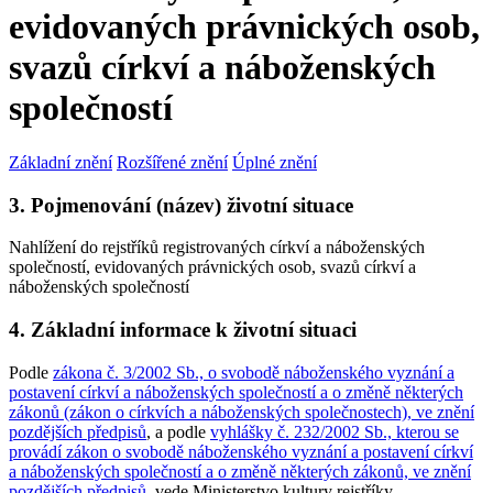
evidovaných právnických osob,
svazů církví a náboženských
společností
Základní znění
Rozšířené znění
Úplné znění
3. Pojmenování (název) životní situace
Nahlížení do rejstříků registrovaných církví a náboženských
společností, evidovaných právnických osob, svazů církví a
náboženských společností
4. Základní informace k životní situaci
Podle
zákona č. 3/2002 Sb., o svobodě náboženského vyznání a
postavení církví a náboženských společností a o změně některých
zákonů (zákon o církvích a náboženských společnostech), ve znění
pozdějších předpisů
, a podle
vyhlášky č. 232/2002 Sb., kterou se
provádí zákon o svobodě náboženského vyznání a postavení církví
a náboženských společností a o změně některých zákonů, ve znění
pozdějších předpisů
, vede Ministerstvo kultury rejstříky