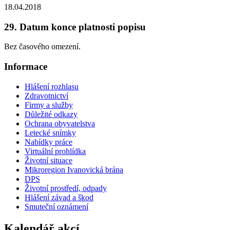
18.04.2018
29. Datum konce platnosti popisu
Bez časového omezení.
Informace
Hlášení rozhlasu
Zdravotnictví
Firmy a služby
Důležité odkazy
Ochrana obyvatelstva
Letecké snímky
Nabídky práce
Virtuální prohlídka
Životní situace
Mikroregion Ivanovická brána
DPS
Životní prostředí, odpady
Hlášení závad a škod
Smuteční oznámení
Kalendář akcí