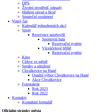
DPS
Životní prostředí, odpady
Hlášení závad a škod
Smuteční oznámení
Volný čas
Kalendář jednodenních akcí
Sport
Rezervace sportovišť
Sportovní hala
Rezervační systém
Víceúčelové hřiště
Rezervační systém
Kino
Církve ve městě
Spolky a sdružení
Chvalkovice na Hané
Osadní výbor Chvalkovice na Hané
Akce Chvalkovice
Fotogalerie
Rok 2023
Rok 2022
Kontakty
Kontaktní formulář
Oficiální stránky města