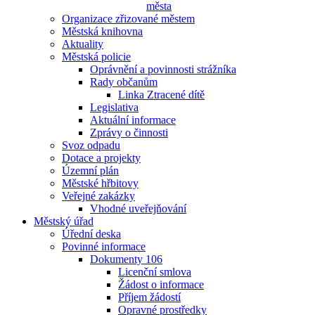
města
Organizace zřizované městem
Městská knihovna
Aktuality
Městská policie
Oprávnění a povinnosti strážníka
Rady občanům
Linka Ztracené dítě
Legislativa
Aktuální informace
Zprávy o činnosti
Svoz odpadu
Dotace a projekty
Územní plán
Městské hřbitovy
Veřejné zakázky
Vhodné uveřejňování
Městský úřad
Úřední deska
Povinné informace
Dokumenty 106
Licenční smlova
Žádost o informace
Příjem žádostí
Opravné prostředky