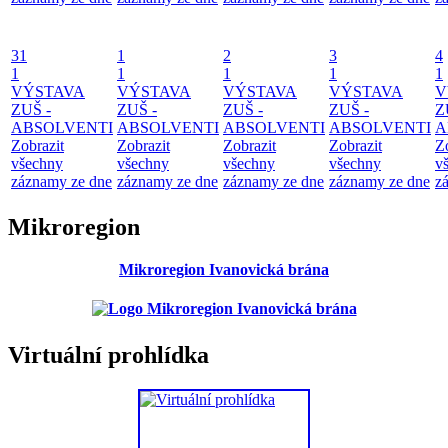
31
1
2
3
4
1
1
1
1
1
VÝSTAVA
VÝSTAVA
VÝSTAVA
VÝSTAVA
V
ZUŠ -
ZUŠ -
ZUŠ -
ZUŠ -
Z
ABSOLVENTI
ABSOLVENTI
ABSOLVENTI
ABSOLVENTI
A
Zobrazit
Zobrazit
Zobrazit
Zobrazit
Z
všechny
všechny
všechny
všechny
v
záznamy ze dne
záznamy ze dne
záznamy ze dne
záznamy ze dne
z
Mikroregion
Mikroregion Ivanovická brána
Virtuální prohlídka