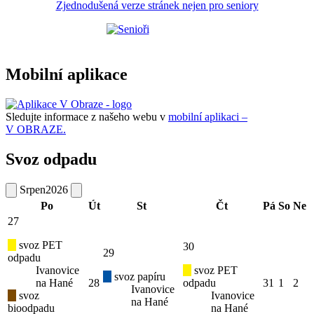
Zjednodušená verze stránek nejen pro seniory
Mobilní aplikace
Sledujte informace z našeho webu v
mobilní aplikaci –
V OBRAZE.
Svoz odpadu
Srpen
2026
Po
Út
St
Čt
Pá
So
Ne
27
svoz PET
30
29
odpadu
Ivanovice
svoz PET
svoz papíru
na Hané
28
odpadu
31
1
2
Ivanovice
svoz
Ivanovice
na Hané
bioodpadu
na Hané