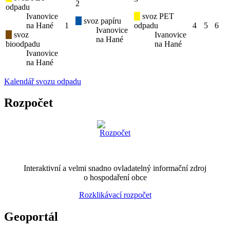
2
odpadu
Ivanovice
svoz PET
svoz papíru
na Hané
1
odpadu
4
5
6
Ivanovice
svoz
Ivanovice
na Hané
bioodpadu
na Hané
Ivanovice
na Hané
Kalendář svozu odpadu
Rozpočet
Interaktivní a velmi snadno ovladatelný informační zdroj
o hospodaření obce
Rozklikávací rozpočet
Geoportál