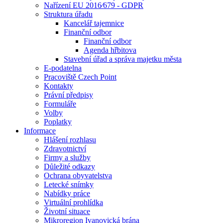
Nařízení EU 2016⁄679 - GDPR
Struktura úřadu
Kancelář tajemnice
Finanční odbor
Finanční odbor
Agenda hřbitova
Stavební úřad a správa majetku města
E-podatelna
Pracoviště Czech Point
Kontakty
Právní předpisy
Formuláře
Volby
Poplatky
Informace
Hlášení rozhlasu
Zdravotnictví
Firmy a služby
Důležité odkazy
Ochrana obyvatelstva
Letecké snímky
Nabídky práce
Virtuální prohlídka
Životní situace
Mikroregion Ivanovická brána