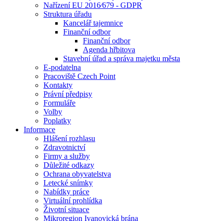
Nařízení EU 2016⁄679 - GDPR
Struktura úřadu
Kancelář tajemnice
Finanční odbor
Finanční odbor
Agenda hřbitova
Stavební úřad a správa majetku města
E-podatelna
Pracoviště Czech Point
Kontakty
Právní předpisy
Formuláře
Volby
Poplatky
Informace
Hlášení rozhlasu
Zdravotnictví
Firmy a služby
Důležité odkazy
Ochrana obyvatelstva
Letecké snímky
Nabídky práce
Virtuální prohlídka
Životní situace
Mikroregion Ivanovická brána