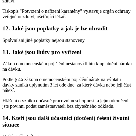
zdraví.
Tiskopis "Potvrzení o nařízení karantény" vystavuje orgán ochrany
veřejného zdraví, ošetřující lékař.
12. Jaké jsou poplatky a jak je lze uhradit
Správní ani jiné poplatky nejsou stanoveny.
13. Jaké jsou lhůty pro vyřízení
Zákon o nemocenském pojištění nestanoví lhůtu k uplatnění nároku
na dávku.
Podle § 46 zákona o nemocenském pojištění nárok na výplatu
dávky zaniká uplynutím 3 let ode dne, za který dávka nebo její část
náleží.
Hlášení o vzniku dočasné pracovní neschopnosti a jejím ukončení
jste povinni podat zaměstnavateli bez zbytečného odkladu.
14. Kteří jsou další účastníci (dotčení) řešení životní
situace