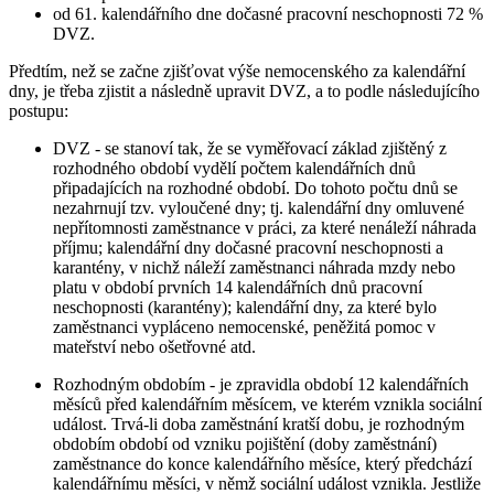
od 61. kalendářního dne dočasné pracovní neschopnosti 72 %
DVZ.
Předtím, než se začne zjišťovat výše nemocenského za kalendářní
dny, je třeba zjistit a následně upravit DVZ, a to podle následujícího
postupu:
DVZ - se stanoví tak, že se vyměřovací základ zjištěný z
rozhodného období vydělí počtem kalendářních dnů
připadajících na rozhodné období. Do tohoto počtu dnů se
nezahrnují tzv. vyloučené dny; tj. kalendářní dny omluvené
nepřítomnosti zaměstnance v práci, za které nenáleží náhrada
příjmu; kalendářní dny dočasné pracovní neschopnosti a
karantény, v nichž náleží zaměstnanci náhrada mzdy nebo
platu v období prvních 14 kalendářních dnů pracovní
neschopnosti (karantény); kalendářní dny, za které bylo
zaměstnanci vypláceno nemocenské, peněžitá pomoc v
mateřství nebo ošetřovné atd.
Rozhodným obdobím - je zpravidla období 12 kalendářních
měsíců před kalendářním měsícem, ve kterém vznikla sociální
událost. Trvá-li doba zaměstnání kratší dobu, je rozhodným
obdobím období od vzniku pojištění (doby zaměstnání)
zaměstnance do konce kalendářního měsíce, který předchází
kalendářnímu měsíci, v němž sociální událost vznikla. Jestliže