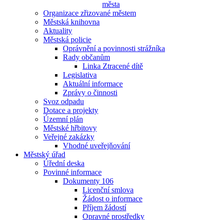
města
Organizace zřizované městem
Městská knihovna
Aktuality
Městská policie
Oprávnění a povinnosti strážníka
Rady občanům
Linka Ztracené dítě
Legislativa
Aktuální informace
Zprávy o činnosti
Svoz odpadu
Dotace a projekty
Územní plán
Městské hřbitovy
Veřejné zakázky
Vhodné uveřejňování
Městský úřad
Úřední deska
Povinné informace
Dokumenty 106
Licenční smlova
Žádost o informace
Příjem žádostí
Opravné prostředky