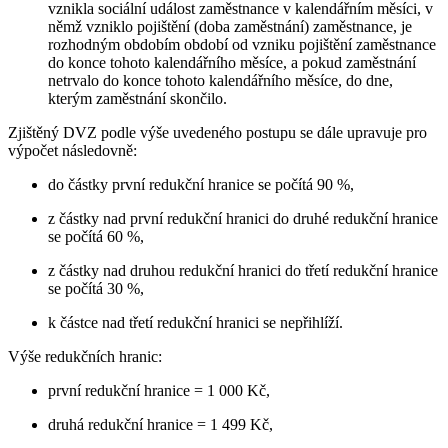
vznikla sociální událost zaměstnance v kalendářním měsíci, v
němž vzniklo pojištění (doba zaměstnání) zaměstnance, je
rozhodným obdobím období od vzniku pojištění zaměstnance
do konce tohoto kalendářního měsíce, a pokud zaměstnání
netrvalo do konce tohoto kalendářního měsíce, do dne,
kterým zaměstnání skončilo.
Zjištěný DVZ podle výše uvedeného postupu se dále upravuje pro
výpočet následovně:
do částky první redukční hranice se počítá 90 %,
z částky nad první redukční hranici do druhé redukční hranice
se počítá 60 %,
z částky nad druhou redukční hranici do třetí redukční hranice
se počítá 30 %,
k částce nad třetí redukční hranici se nepřihlíží.
Výše redukčních hranic:
první redukční hranice = 1 000 Kč,
druhá redukční hranice = 1 499 Kč,