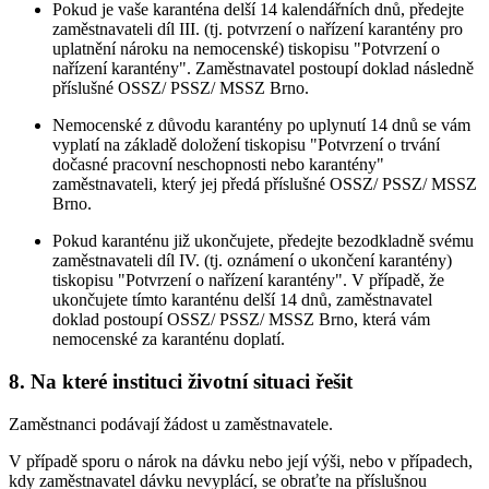
Pokud je vaše karanténa delší 14 kalendářních dnů, předejte
zaměstnavateli díl III. (tj. potvrzení o nařízení karantény pro
uplatnění nároku na nemocenské) tiskopisu "Potvrzení o
nařízení karantény". Zaměstnavatel postoupí doklad následně
příslušné OSSZ/ PSSZ/ MSSZ Brno.
Nemocenské z důvodu karantény po uplynutí 14 dnů se vám
vyplatí na základě doložení tiskopisu "Potvrzení o trvání
dočasné pracovní neschopnosti nebo karantény"
zaměstnavateli, který jej předá příslušné OSSZ/ PSSZ/ MSSZ
Brno.
Pokud karanténu již ukončujete, předejte bezodkladně svému
zaměstnavateli díl IV. (tj. oznámení o ukončení karantény)
tiskopisu "Potvrzení o nařízení karantény". V případě, že
ukončujete tímto karanténu delší 14 dnů, zaměstnavatel
doklad postoupí OSSZ/ PSSZ/ MSSZ Brno, která vám
nemocenské za karanténu doplatí.
8. Na které instituci životní situaci řešit
Zaměstnanci podávají žádost u zaměstnavatele.
V případě sporu o nárok na dávku nebo její výši, nebo v případech,
kdy zaměstnavatel dávku nevyplácí, se obraťte na příslušnou