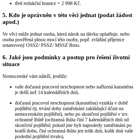
třetí redukční hranice = 2 998 Kč.
5. Kdo je oprávněn v této věci jednat (podat žádost
apod.)
Ve věci může jednat osoba, která nárok na dávku uplatňuje, nebo
osoba pověřená plnou mocí této osoby, popř. zvláštní příjemce
ustanovený OSSZ/ PSSZ/ MSSZ Brno.
6. Jaké jsou podmínky a postup pro řešení životní
situace
Nemocenské vám náleží, jestliže:
vaše dočasná pracovní neschopnost nebo nařízená karanténa
je delší než 14 kalendářních dnů,
dočasná pracovní neschopnost (karanténa) vznikla v době
pojištění (tj. trvání doby zaměstnání zakládající účast na
nemocenském pojištění), nebo po skončení pojištění v tzv.
ochranné lhůtě (ochranná lhůta činí 7 kalendářních dnů od
skončení pojištění; pokud jste byli naposledy zaměstnáni po
kratší dobu, činí ochranná lhůta jen tolik dnů, kolik dnů vaše
poslední pojištění trvalo),