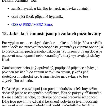
Dalšími účastníky jsou:
zaměstnavatel, u kterého je nárok na dávku uplatněn,
ošetřující lékař, případně hygienik,
OSSZ/ PSSZ/ MSSZ Brno
.
15. Jaké další činnosti jsou po žadateli požadovány
Pro výplatu nemocenských dávek za určité období je třeba osvědčit
trvání dočasné pracovní neschopnosti (karantény) v tomto období, a
to předložením předepsaného tiskopisu "Potvrzení o trvání dočasné
pracovní neschopnosti nebo karantény", který vystavuje příslušný
lékař.
Zaměstnanec nebo jiný oprávněný, popřípadě příjemce dávky, je
povinen hlásit důvod zániku nároku na dávku, jakož i jiné
skutečnosti rozhodné pro trvání nároku na dávku, a to bez
zbytečného odkladu.
Dočasně práce neschopní jsou povinni dodržovat léčebný režim
dočasně práce neschopného pojištěnce, řídit se pokyny příslušného
lékaře a zdržet se toho, co ztěžuje obnovení pracovní schopnosti.
Dále jsou povinni vyžádat si ke změně pobytu za trvání dočasné
pracovní neschopnosti předchozí souhlas ošetřujícího lékaře a