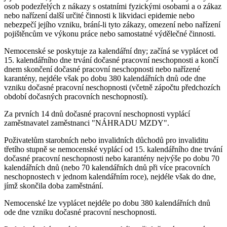
osob podezřelých z nákazy s ostatními fyzickými osobami a o zákaz
nebo nařízení další určité činnosti k likvidaci epidemie nebo
nebezpečí jejího vzniku, brání-li tyto zákazy, omezení nebo nařízení
pojištěncům ve výkonu práce nebo samostatné výdělečné činnosti.
Nemocenské se poskytuje za kalendářní dny; začíná se vyplácet od
15. kalendářního dne trvání dočasné pracovní neschopnosti a končí
dnem skončení dočasné pracovní neschopnosti nebo nařízené
karantény, nejdéle však po dobu 380 kalendářních dnů ode dne
vzniku dočasné pracovní neschopnosti (včetně zápočtu předchozích
období dočasných pracovních neschopností).
Za prvních 14 dnů dočasné pracovní neschopnosti vyplácí
zaměstnavatel zaměstnanci "NÁHRADU MZDY".
Poživatelům starobních nebo invalidních důchodů pro invaliditu
třetího stupně se nemocenské vyplácí od 15. kalendářního dne trvání
dočasné pracovní neschopnosti nebo karantény nejvýše po dobu 70
kalendářních dnů (nebo 70 kalendářních dnů při více pracovních
neschopnostech v jednom kalendářním roce), nejdéle však do dne,
jímž skončila doba zaměstnání.
Nemocenské lze vyplácet nejdéle po dobu 380 kalendářních dnů
ode dne vzniku dočasné pracovní neschopnosti.