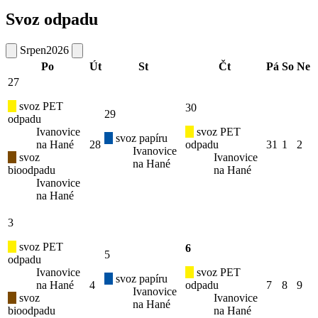
Svoz odpadu
Srpen
2026
Po
Út
St
Čt
Pá
So
Ne
27
svoz PET
30
29
odpadu
Ivanovice
svoz PET
svoz papíru
na Hané
28
odpadu
31
1
2
Ivanovice
svoz
Ivanovice
na Hané
bioodpadu
na Hané
Ivanovice
na Hané
3
svoz PET
6
5
odpadu
Ivanovice
svoz PET
svoz papíru
na Hané
4
odpadu
7
8
9
Ivanovice
svoz
Ivanovice
na Hané
bioodpadu
na Hané