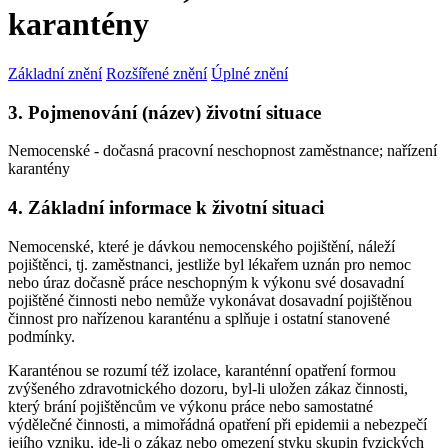
karantény
Základní znění
Rozšířené znění
Úplné znění
3. Pojmenování (název) životní situace
Nemocenské - dočasná pracovní neschopnost zaměstnance; nařízení
karantény
4. Základní informace k životní situaci
Nemocenské, které je dávkou nemocenského pojištění, náleží
pojištěnci, tj. zaměstnanci, jestliže byl lékařem uznán pro nemoc
nebo úraz dočasně práce neschopným k výkonu své dosavadní
pojištěné činnosti nebo nemůže vykonávat dosavadní pojištěnou
činnost pro nařízenou karanténu a splňuje i ostatní stanovené
podmínky.
Karanténou se rozumí též izolace, karanténní opatření formou
zvýšeného zdravotnického dozoru, byl-li uložen zákaz činnosti,
který brání pojištěncům ve výkonu práce nebo samostatné
výdělečné činnosti, a mimořádná opatření při epidemii a nebezpečí
jejího vzniku, jde-li o zákaz nebo omezení styku skupin fyzických