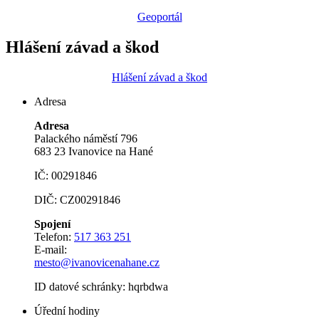
Geoportál
Hlášení závad a škod
Hlášení závad a škod
Adresa
Adresa
Palackého náměstí 796
683 23 Ivanovice na Hané
IČ: 00291846
DIČ: CZ00291846
Spojení
Telefon:
517 363 251
E-mail:
mesto@ivanovicenahane.cz
ID datové schránky: hqrbdwa
Úřední hodiny