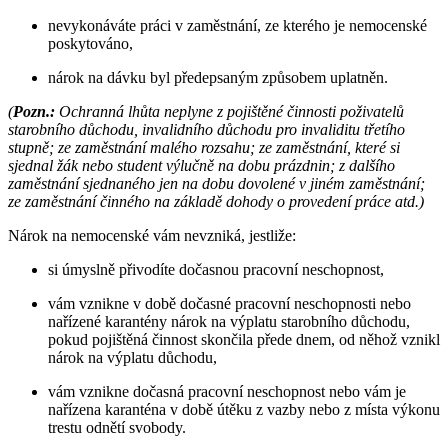
nevykonáváte práci v zaměstnání, ze kterého je nemocenské
poskytováno,
nárok na dávku byl předepsaným způsobem uplatněn.
(
Pozn.:
Ochranná lhůta neplyne z pojištěné činnosti poživatelů
starobního důchodu, invalidního důchodu pro invaliditu třetího
stupně; ze zaměstnání malého rozsahu; ze zaměstnání, které si
sjednal žák nebo student výlučně na dobu prázdnin; z dalšího
zaměstnání sjednaného jen na dobu dovolené v jiném zaměstnání;
ze zaměstnání činného na základě dohody o provedení práce atd.)
Nárok na nemocenské vám nevzniká, jestliže:
si úmyslně přivodíte dočasnou pracovní neschopnost,
vám vznikne v době dočasné pracovní neschopnosti nebo
nařízené karantény nárok na výplatu starobního důchodu,
pokud pojištěná činnost skončila přede dnem, od něhož vznikl
nárok na výplatu důchodu,
vám vznikne dočasná pracovní neschopnost nebo vám je
nařízena karanténa v době útěku z vazby nebo z místa výkonu
trestu odnětí svobody.