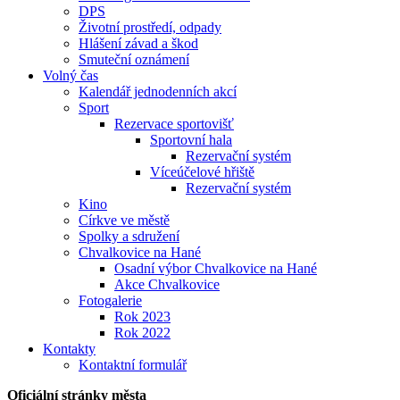
DPS
Životní prostředí, odpady
Hlášení závad a škod
Smuteční oznámení
Volný čas
Kalendář jednodenních akcí
Sport
Rezervace sportovišť
Sportovní hala
Rezervační systém
Víceúčelové hřiště
Rezervační systém
Kino
Církve ve městě
Spolky a sdružení
Chvalkovice na Hané
Osadní výbor Chvalkovice na Hané
Akce Chvalkovice
Fotogalerie
Rok 2023
Rok 2022
Kontakty
Kontaktní formulář
Oficiální stránky města