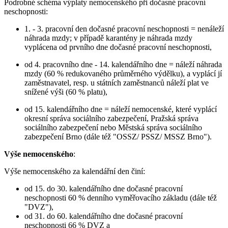
Podrobné schéma výplaty nemocenského při dočasné pracovní
neschopnosti:
1. - 3. pracovní den dočasné pracovní neschopnosti = nenáleží
náhrada mzdy; v případě karantény je náhrada mzdy
vyplácena od prvního dne dočasné pracovní neschopnosti,
od 4. pracovního dne - 14. kalendářního dne = náleží náhrada
mzdy (60 % redukovaného průměrného výdělku), a vyplácí jí
zaměstnavatel, resp. u státních zaměstnanců náleží plat ve
snížené výši (60 % platu),
od 15. kalendářního dne = náleží nemocenské, které vyplácí
okresní správa sociálního zabezpečení, Pražská správa
sociálního zabezpečení nebo Městská správa sociálního
zabezpečení Brno (dále též "OSSZ/ PSSZ/ MSSZ Brno").
Výše nemocenského
:
Výše nemocenského za kalendářní den činí:
od 15. do 30. kalendářního dne dočasné pracovní
neschopnosti 60 % denního vyměřovacího základu (dále též
"DVZ"),
od 31. do 60. kalendářního dne dočasné pracovní
neschopnosti 66 % DVZ a