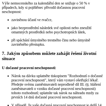
Výše nemocenského za kalendářní den se snižuje o 50 % v
případech, kdy si pojištěnec přivodil dočasnou pracovní
neschopnost:
zaviněnou účastí ve rvačce,
jako bezprostřední následek své opilosti nebo zneužití
omamných prostředků nebo psychotropních látek,
při spáchání úmyslného trestného činu nebo úmyslně
zaviněného přestupku.
7. Jakým způsobem můžete zahájit řešení životní
situace
U dočasné pracovní neschopnosti
:
Nárok na dávku uplatněte tiskopisem "Rozhodnutí o dočasné
pracovní neschopnosti", který vám vystaví ošetřující lékař.
Předejte svému zaměstnavateli neprodleně díl III. (tj. hlášení
zaměstnavateli o vzniku dočasné pracovní neschopnosti)
tohoto rozhodnutí; uplatníte tak nárok na náhradu mzdy za
prvních 14 dnů dočasné pracovní neschopnosti.
V případě, že vaše dočasná pracovní neschopnost je delší 14