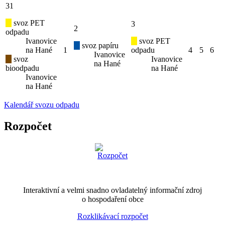
31
svoz PET
3
2
odpadu
Ivanovice
svoz PET
svoz papíru
na Hané
1
odpadu
4
5
6
Ivanovice
svoz
Ivanovice
na Hané
bioodpadu
na Hané
Ivanovice
na Hané
Kalendář svozu odpadu
Rozpočet
Interaktivní a velmi snadno ovladatelný informační zdroj
o hospodaření obce
Rozklikávací rozpočet