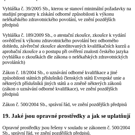
Vyhláška č. 39/2005 Sb., kterou se stanoví minimální požadavky na
studijní programy k získání odborné způsobilosti k výkonu
nelékařského zdravotnického povolání, ve znění pozdějších
předpisů
Vyhláška č. 189/2009 Sb., o atestační zkoušce, zkoušce k vydání
osvědčení k výkonu zdravotnického povolání bez odborného
dohledu, závěrečné zkoušce akreditovaných kvalifikačních kurzů a
aprobační zkoušce a o postupu při ověření znalosti českého jazyka
(vyhláška o zkouškách dle zákona o nelékařských zdravotnických
povoláních)
Zákon č. 18/2004 Sb., o uznávání odborné kvalifikace a jiné
způsobilosti státních příslušníků členských států Evropské unie a
některých příslušníků jiných států a o změně některých zákonů
(zákon o uznávání odborné kvalifikace), ve znění pozdějších
předpisů
Zákon č. 500/2004 Sb., správní řád, ve znění pozdějších předpisů
19. Jaké jsou opravné prostředky a jak se uplatňují
Opravné prostředky jsou řešeny v souladu se zákonem č. 500/2004
Sb., správní řád, ve znění pozdějších předpisů.