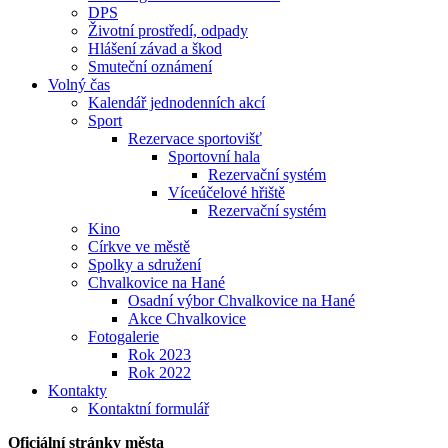
DPS
Životní prostředí, odpady
Hlášení závad a škod
Smuteční oznámení
Volný čas
Kalendář jednodenních akcí
Sport
Rezervace sportovišť
Sportovní hala
Rezervační systém
Víceúčelové hřiště
Rezervační systém
Kino
Církve ve městě
Spolky a sdružení
Chvalkovice na Hané
Osadní výbor Chvalkovice na Hané
Akce Chvalkovice
Fotogalerie
Rok 2023
Rok 2022
Kontakty
Kontaktní formulář
Oficiální stránky města