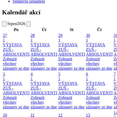
Smuteční oznámení
Kalendář akcí
Srpen
2026
Po
Út
St
Čt
27
28
29
30
3
1
1
1
1
1
VÝSTAVA
VÝSTAVA
VÝSTAVA
VÝSTAVA
V
ZUŠ -
ZUŠ -
ZUŠ -
ZUŠ -
Z
ABSOLVENTI
ABSOLVENTI
ABSOLVENTI
ABSOLVENTI
A
Zobrazit
Zobrazit
Zobrazit
Zobrazit
Z
všechny
všechny
všechny
všechny
v
záznamy ze dne
záznamy ze dne
záznamy ze dne
záznamy ze dne
z
3
4
5
6
7
1
1
1
1
1
VÝSTAVA
VÝSTAVA
VÝSTAVA
VÝSTAVA
V
ZUŠ -
ZUŠ -
ZUŠ -
ZUŠ -
Z
ABSOLVENTI
ABSOLVENTI
ABSOLVENTI
ABSOLVENTI
A
Zobrazit
Zobrazit
Zobrazit
Zobrazit
Z
všechny
všechny
všechny
všechny
v
záznamy ze dne
záznamy ze dne
záznamy ze dne
záznamy ze dne
z
1
10
11
12
13