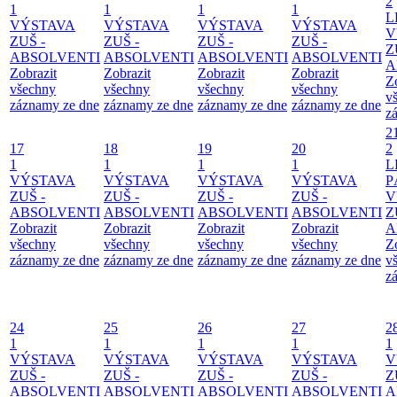
2
1
1
1
1
L
VÝSTAVA
VÝSTAVA
VÝSTAVA
VÝSTAVA
V
ZUŠ -
ZUŠ -
ZUŠ -
ZUŠ -
Z
ABSOLVENTI
ABSOLVENTI
ABSOLVENTI
ABSOLVENTI
A
Zobrazit
Zobrazit
Zobrazit
Zobrazit
Z
všechny
všechny
všechny
všechny
v
záznamy ze dne
záznamy ze dne
záznamy ze dne
záznamy ze dne
z
2
17
18
19
20
2
1
1
1
1
L
VÝSTAVA
VÝSTAVA
VÝSTAVA
VÝSTAVA
P
ZUŠ -
ZUŠ -
ZUŠ -
ZUŠ -
V
ABSOLVENTI
ABSOLVENTI
ABSOLVENTI
ABSOLVENTI
Z
Zobrazit
Zobrazit
Zobrazit
Zobrazit
A
všechny
všechny
všechny
všechny
Z
záznamy ze dne
záznamy ze dne
záznamy ze dne
záznamy ze dne
v
z
24
25
26
27
2
1
1
1
1
1
VÝSTAVA
VÝSTAVA
VÝSTAVA
VÝSTAVA
V
ZUŠ -
ZUŠ -
ZUŠ -
ZUŠ -
Z
ABSOLVENTI
ABSOLVENTI
ABSOLVENTI
ABSOLVENTI
A