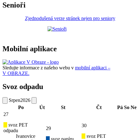
Senioři
Zjednodušená verze stránek nejen pro seniory
Mobilní aplikace
Sledujte informace z našeho webu v
mobilní aplikaci –
V OBRAZE.
Svoz odpadu
Srpen
2026
Po
Út
St
Čt
Pá
So
Ne
27
svoz PET
30
29
odpadu
Ivanovice
svoz PET
svoz papíru