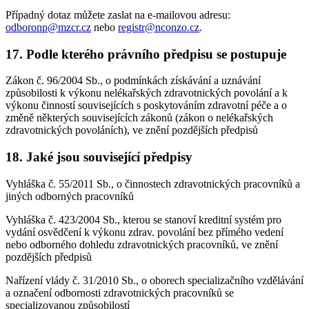
Případný dotaz můžete zaslat na e-mailovou adresu:
odboronp@mzcr.cz
nebo
registr@nconzo.cz
.
17. Podle kterého právního předpisu se postupuje
Zákon č. 96/2004 Sb., o podmínkách získávání a uznávání
způsobilosti k výkonu nelékařských zdravotnických povolání a k
výkonu činností souvisejících s poskytováním zdravotní péče a o
změně některých souvisejících zákonů (zákon o nelékařských
zdravotnických povoláních), ve znění pozdějších předpisů
18. Jaké jsou související předpisy
Vyhláška č. 55/2011 Sb., o činnostech zdravotnických pracovníků a
jiných odborných pracovníků
Vyhláška č. 423/2004 Sb., kterou se stanoví kreditní systém pro
vydání osvědčení k výkonu zdrav. povolání bez přímého vedení
nebo odborného dohledu zdravotnických pracovníků, ve znění
pozdějších předpisů
Nařízení vlády č. 31/2010 Sb., o oborech specializačního vzdělávání
a označení odbornosti zdravotnických pracovníků se
specializovanou způsobilostí