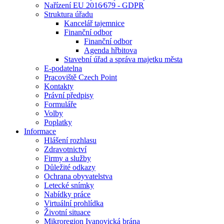
Nařízení EU 2016⁄679 - GDPR
Struktura úřadu
Kancelář tajemnice
Finanční odbor
Finanční odbor
Agenda hřbitova
Stavební úřad a správa majetku města
E-podatelna
Pracoviště Czech Point
Kontakty
Právní předpisy
Formuláře
Volby
Poplatky
Informace
Hlášení rozhlasu
Zdravotnictví
Firmy a služby
Důležité odkazy
Ochrana obyvatelstva
Letecké snímky
Nabídky práce
Virtuální prohlídka
Životní situace
Mikroregion Ivanovická brána