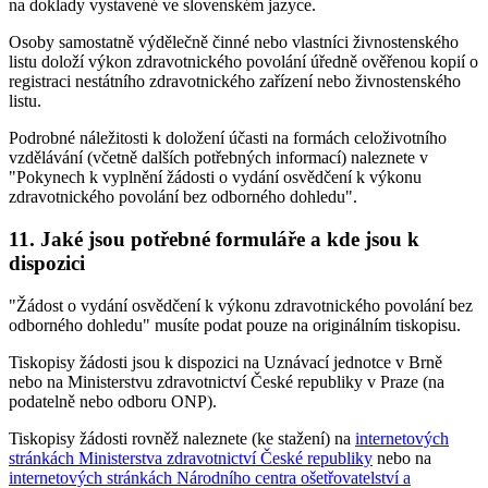
na doklady vystavené ve slovenském jazyce.
Osoby samostatně výdělečně činné nebo vlastníci živnostenského
listu doloží výkon zdravotnického povolání úředně ověřenou kopií o
registraci nestátního zdravotnického zařízení nebo živnostenského
listu.
Podrobné náležitosti k doložení účasti na formách celoživotního
vzdělávání (včetně dalších potřebných informací) naleznete v
"Pokynech k vyplnění žádosti o vydání osvědčení k výkonu
zdravotnického povolání bez odborného dohledu".
11. Jaké jsou potřebné formuláře a kde jsou k
dispozici
"Žádost o vydání osvědčení k výkonu zdravotnického povolání bez
odborného dohledu" musíte podat pouze na originálním tiskopisu.
Tiskopisy žádosti jsou k dispozici na Uznávací jednotce v Brně
nebo na Ministerstvu zdravotnictví České republiky v Praze (na
podatelně nebo odboru ONP).
Tiskopisy žádosti rovněž naleznete (ke stažení) na
internetových
stránkách Ministerstva zdravotnictví České republiky
nebo na
internetových stránkách Národního centra ošetřovatelství a