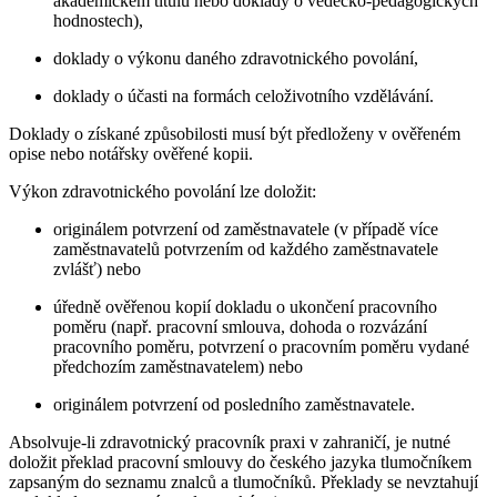
akademickém titulu nebo doklady o vědecko-pedagogických
hodnostech),
doklady o výkonu daného zdravotnického povolání,
doklady o účasti na formách celoživotního vzdělávání.
Doklady o získané způsobilosti musí být předloženy v ověřeném
opise nebo notářsky ověřené kopii.
Výkon zdravotnického povolání lze doložit:
originálem potvrzení od zaměstnavatele (v případě více
zaměstnavatelů potvrzením od každého zaměstnavatele
zvlášť) nebo
úředně ověřenou kopií dokladu o ukončení pracovního
poměru (např. pracovní smlouva, dohoda o rozvázání
pracovního poměru, potvrzení o pracovním poměru vydané
předchozím zaměstnavatelem) nebo
originálem potvrzení od posledního zaměstnavatele.
Absolvuje-li zdravotnický pracovník praxi v zahraničí, je nutné
doložit překlad pracovní smlouvy do českého jazyka tlumočníkem
zapsaným do seznamu znalců a tlumočníků. Překlady se nevztahují