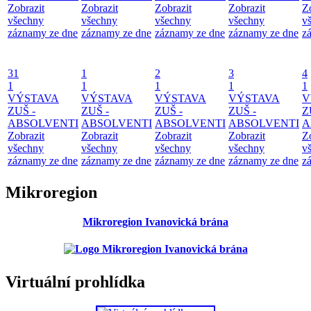
Zobrazit
Zobrazit
Zobrazit
Zobrazit
Z
všechny
všechny
všechny
všechny
v
záznamy ze dne
záznamy ze dne
záznamy ze dne
záznamy ze dne
z
31
1
2
3
4
1
1
1
1
1
VÝSTAVA
VÝSTAVA
VÝSTAVA
VÝSTAVA
V
ZUŠ -
ZUŠ -
ZUŠ -
ZUŠ -
Z
ABSOLVENTI
ABSOLVENTI
ABSOLVENTI
ABSOLVENTI
A
Zobrazit
Zobrazit
Zobrazit
Zobrazit
Z
všechny
všechny
všechny
všechny
v
záznamy ze dne
záznamy ze dne
záznamy ze dne
záznamy ze dne
z
Mikroregion
Mikroregion Ivanovická brána
Virtuální prohlídka