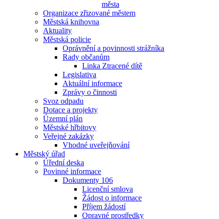
města
Organizace zřizované městem
Městská knihovna
Aktuality
Městská policie
Oprávnění a povinnosti strážníka
Rady občanům
Linka Ztracené dítě
Legislativa
Aktuální informace
Zprávy o činnosti
Svoz odpadu
Dotace a projekty
Územní plán
Městské hřbitovy
Veřejné zakázky
Vhodné uveřejňování
Městský úřad
Úřední deska
Povinné informace
Dokumenty 106
Licenční smlova
Žádost o informace
Příjem žádostí
Opravné prostředky