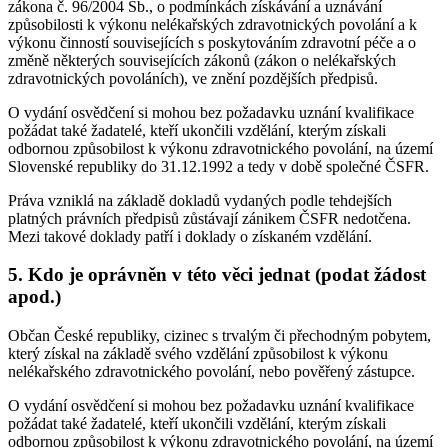
zákona č. 96/2004 Sb., o podmínkách získávání a uznávání
způsobilosti k výkonu nelékařských zdravotnických povolání a k
výkonu činností souvisejících s poskytováním zdravotní péče a o
změně některých souvisejících zákonů (zákon o nelékařských
zdravotnických povoláních), ve znění pozdějších předpisů.
O vydání osvědčení si mohou bez požadavku uznání kvalifikace
požádat také žadatelé, kteří ukončili vzdělání, kterým získali
odbornou způsobilost k výkonu zdravotnického povolání, na území
Slovenské republiky do 31.12.1992 a tedy v době společné ČSFR.
Práva vzniklá na základě dokladů vydaných podle tehdejších
platných právních předpisů zůstávají zánikem ČSFR nedotčena.
Mezi takové doklady patří i doklady o získaném vzdělání.
5. Kdo je oprávněn v této věci jednat (podat žádost
apod.)
Občan České republiky, cizinec s trvalým či přechodným pobytem,
který získal na základě svého vzdělání způsobilost k výkonu
nelékařského zdravotnického povolání, nebo pověřený zástupce.
O vydání osvědčení si mohou bez požadavku uznání kvalifikace
požádat také žadatelé, kteří ukončili vzdělání, kterým získali
odbornou způsobilost k výkonu zdravotnického povolání, na území