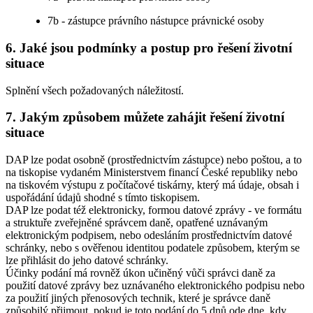
7b - zástupce právního nástupce právnické osoby
6. Jaké jsou podmínky a postup pro řešení životní
situace
Splnění všech požadovaných náležitostí.
7. Jakým způsobem můžete zahájit řešení životní
situace
DAP lze podat osobně (prostřednictvím zástupce) nebo poštou, a to
na tiskopise vydaném Ministerstvem financí České republiky nebo
na tiskovém výstupu z počítačové tiskárny, který má údaje, obsah i
uspořádání údajů shodné s tímto tiskopisem.
DAP lze podat též elektronicky, formou datové zprávy - ve formátu
a struktuře zveřejněné správcem daně, opatřené uznávaným
elektronickým podpisem, nebo odesláním prostřednictvím datové
schránky, nebo s ověřenou identitou podatele způsobem, kterým se
lze přihlásit do jeho datové schránky.
Účinky podání má rovněž úkon učiněný vůči správci daně za
použití datové zprávy bez uznávaného elektronického podpisu nebo
za použití jiných přenosových technik, které je správce daně
způsobilý přijmout, pokud je toto podání do 5 dnů ode dne, kdy