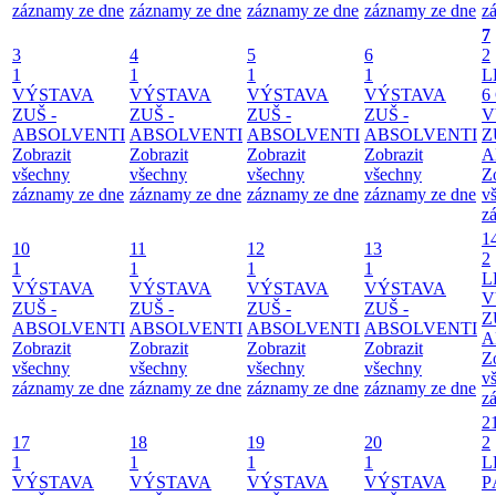
záznamy ze dne
záznamy ze dne
záznamy ze dne
záznamy ze dne
z
7
3
4
5
6
2
1
1
1
1
L
VÝSTAVA
VÝSTAVA
VÝSTAVA
VÝSTAVA
6
ZUŠ -
ZUŠ -
ZUŠ -
ZUŠ -
V
ABSOLVENTI
ABSOLVENTI
ABSOLVENTI
ABSOLVENTI
Z
Zobrazit
Zobrazit
Zobrazit
Zobrazit
A
všechny
všechny
všechny
všechny
Z
záznamy ze dne
záznamy ze dne
záznamy ze dne
záznamy ze dne
v
z
1
10
11
12
13
2
1
1
1
1
L
VÝSTAVA
VÝSTAVA
VÝSTAVA
VÝSTAVA
V
ZUŠ -
ZUŠ -
ZUŠ -
ZUŠ -
Z
ABSOLVENTI
ABSOLVENTI
ABSOLVENTI
ABSOLVENTI
A
Zobrazit
Zobrazit
Zobrazit
Zobrazit
Z
všechny
všechny
všechny
všechny
v
záznamy ze dne
záznamy ze dne
záznamy ze dne
záznamy ze dne
z
2
17
18
19
20
2
1
1
1
1
L
VÝSTAVA
VÝSTAVA
VÝSTAVA
VÝSTAVA
P