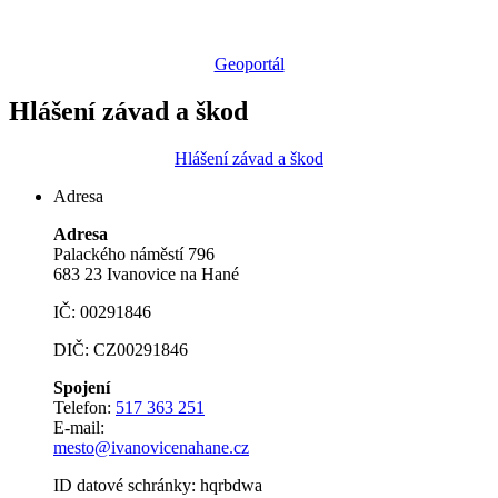
Geoportál
Hlášení závad a škod
Hlášení závad a škod
Adresa
Adresa
Palackého náměstí 796
683 23 Ivanovice na Hané
IČ: 00291846
DIČ: CZ00291846
Spojení
Telefon:
517 363 251
E-mail:
mesto@ivanovicenahane.cz
ID datové schránky: hqrbdwa