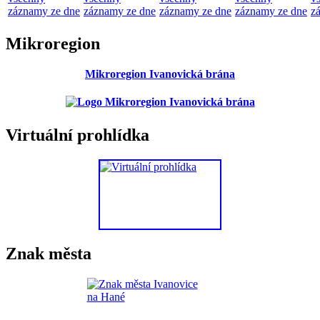
záznamy ze dne
záznamy ze dne
záznamy ze dne
záznamy ze dne
z
Mikroregion
Mikroregion Ivanovická brána
Virtuální prohlídka
Znak města