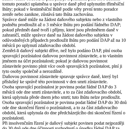
tomuto poradci uplatněna u správce daně před uplynutím tříměsíční
lhůty; pokud v šestiměsíční lhůtě podle věty první tento poradce
zemře nebo zanikne, zůstává tato lhůta zachována.
Správce daně může na žádost daňového subjektu nebo z vlastního
podnětu prodloužit až o 3 měsíce lhůtu pro podání řádného DAP;
pokud předmět daně tvoří i příjmy, které jsou předmětem daně v
zahraničí, může správce daně na žádost daňového subjektu v
odůvodněných případech prodloužit lhůtu pro podání DAP až na 10
měsíců po uplynutí zdaňovacího období.
Zemřel-li daňový subjekt dříve, než bylo podáno DAP, plní osoba
spravující pozůstalost daňovou povinnost zůstavitele, a to vlastním
jménem na účet pozůstalosti; pokud je daňovou povinnost
zůstavitele povinno plnit více osob spravujících pozůstalost, plní ji
tyto osoby společně a nerozdílně.
Daňovou povinnost zůstavitele spravuje správce daně, který byl
příslušný ke správě této povinnosti v den smrti zůstavitele.
Osoba spravující pozůstalost je povinna podat řádné DAP do 3
měsíců ode dne smrti zůstavitele, a to za část zdaňovacího období,
která uplynula přede dnem jeho smrti; tuto lhůtu nelze prodloužit.
Osoba spravující pozůstalost je povinna podat řádné DAP do 30 dnů
ode dne skončení řízení o pozůstalosti, a to za část zdaňovacího
období, která uplynula do dne předcházejícího dni skončení řízení o
pozůstalosti.
Při insolvenčním řízení je daňový subjekt povinen podat nejpozději
do 30 dnů ode dne účinnosti rozhodnutí o úpadku řádné DAP za