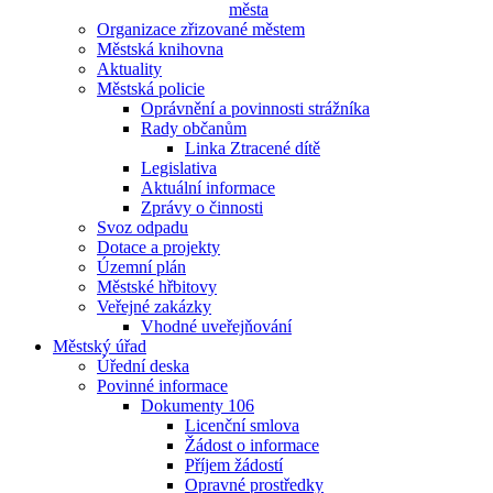
města
Organizace zřizované městem
Městská knihovna
Aktuality
Městská policie
Oprávnění a povinnosti strážníka
Rady občanům
Linka Ztracené dítě
Legislativa
Aktuální informace
Zprávy o činnosti
Svoz odpadu
Dotace a projekty
Územní plán
Městské hřbitovy
Veřejné zakázky
Vhodné uveřejňování
Městský úřad
Úřední deska
Povinné informace
Dokumenty 106
Licenční smlova
Žádost o informace
Příjem žádostí
Opravné prostředky