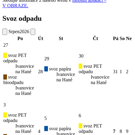
Sledujte informace z našeho webu v
mobilní aplikaci –
V OBRAZE.
Svoz odpadu
Srpen
2026
Po
Út
St
Čt
Pá
So
Ne
27
svoz PET
30
29
odpadu
Ivanovice
svoz PET
svoz papíru
na Hané
28
odpadu
31
1
2
Ivanovice
svoz
Ivanovice
na Hané
bioodpadu
na Hané
Ivanovice
na Hané
3
svoz PET
6
5
odpadu
Ivanovice
svoz PET
svoz papíru
na Hané
4
odpadu
7
8
9
Ivanovice