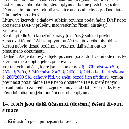
část zdaňovacího období, která uplynula do dne předcházejícího
účinnosti tohoto rozhodnutí a za kterou dosud nebylo podáno; tuto
lhůtu nelze prodloužit.
Lhůty, ve kterých je daňový subjekt povinen podat řádné DAP nebo
dodatečné DAP v průběhu insolvenčního řízení, zůstávají
zachovány.
Ke dni předložení konečné zprávy je daňový subjekt povinen
zpracovat řádné DAP za uplynulou část zdaňovacího období, za
kterou nebylo dosud podáno, a tvrzenou daň zahrnout do
příslušného dokumentu.
Řádné DAP je daňový subjekt povinen podat do 15 dnů ode dne, ke
kterému mělo dojít k jeho zpracování.
Ve stejných lhůtách, které jsou stanoveny v
§ 239b odst. 4 a 5
,
§
239c
,
§ 240a
,
§ 240c odst. 2 a 3
,
§ 240d
a
§ 244 odst. 1 a 4 zákona
č. 280/2009 Sb., daňový řád, ve znění pozdějších předpisů
, vzniká
povinnost podat řádné DAP nebo dodatečné DAP, které nebylo
dosud podáno za předcházející zdaňovací období, v případě, kdy
původní lhůta pro jeho podání dosud neuplynula.
14. Kteří jsou další účastníci (dotčení) řešení životní
situace
Další účastníci postupu nejsou stanoveni.