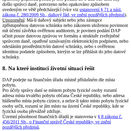
došlo správci daně, potvrzeno nebo opakováno způsobem
uvedeným ve větě předcházející (více viz
ustanovení § 71 a násl.
zákona č. 280/2009 Sb., daňový řád, ve znění pozdějších předpisů
).
Upozornění
: Má-li daňový subjekt nebo jeho zástupce
zpřístupněnou datovou schránku nebo zákonem uloženou povinnost
mít účetní závěrku ověřenou auditorem, je povinen podání DAP
učinit pouze datovou zprávou ve formátu a struktuře zveřejněné
správcem daně, opatřené uznávaným elektronickým podpisem, nebo
odesláním prostřednictvím datové schránky, nebo s ověřenou
identitou podatele způsobem, kterým se lze přihlásit do jeho datové
schránky.
8. Na které instituci životní situaci řešit
DAP podejte na finančním úřadu místně příslušném dle místa
pobytu.
Pro účely správy daní se místem pobytu fyzické osoby rozumí
adresa místa trvalého pobytu občana České republiky, nebo adresa
hlášeného místa pobytu cizince, a nelze-li takto místo pobytu fyzické
osoby určit, rozumí se jím místo na území České republiky, kde se
fyzická osoba převážně zdržuje.
Územní působnost finančních úřadů je stanovena v
§ 8 zákona č.
456/2011 Sb., o Finanční správě České republiky, ve znění
pozdějších předpisů
.