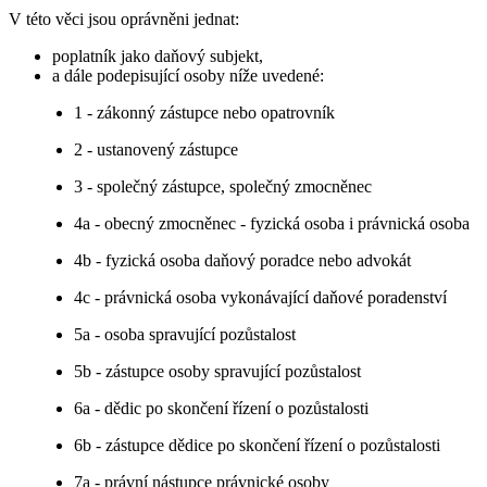
V této věci jsou oprávněni jednat:
poplatník jako daňový subjekt,
a dále podepisující osoby níže uvedené:
1 - zákonný zástupce nebo opatrovník
2 - ustanovený zástupce
3 - společný zástupce, společný zmocněnec
4a - obecný zmocněnec - fyzická osoba i právnická osoba
4b - fyzická osoba daňový poradce nebo advokát
4c - právnická osoba vykonávající daňové poradenství
5a - osoba spravující pozůstalost
5b - zástupce osoby spravující pozůstalost
6a - dědic po skončení řízení o pozůstalosti
6b - zástupce dědice po skončení řízení o pozůstalosti
7a - právní nástupce právnické osoby