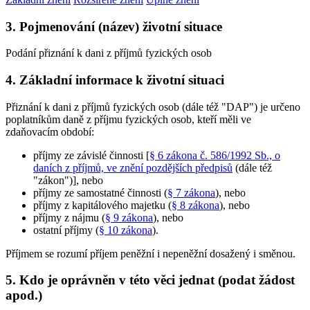
3. Pojmenování (název) životní situace
Podání přiznání k dani z příjmů fyzických osob
4. Základní informace k životní situaci
Přiznání k dani z příjmů fyzických osob (dále též "DAP") je určeno
poplatníkům daně z příjmu fyzických osob, kteří měli ve
zdaňovacím období:
příjmy ze závislé činnosti [
§ 6 zákona č. 586/1992 Sb., o
daních z příjmů, ve znění pozdějších předpisů
(dále též
"zákon")], nebo
příjmy ze samostatné činnosti (
§ 7 zákona
), nebo
příjmy z kapitálového majetku (
§ 8 zákona
), nebo
příjmy z nájmu (
§ 9 zákona
), nebo
ostatní příjmy (
§ 10 zákona
).
Příjmem se rozumí příjem peněžní i nepeněžní dosažený i směnou.
5. Kdo je oprávněn v této věci jednat (podat žádost
apod.)