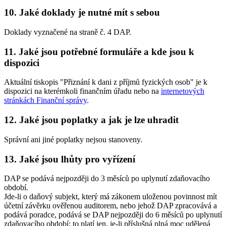
10. Jaké doklady je nutné mít s sebou
Doklady vyznačené na straně č. 4 DAP.
11. Jaké jsou potřebné formuláře a kde jsou k
dispozici
Aktuální tiskopis "Přiznání k dani z příjmů fyzických osob" je k
dispozici na kterémkoli finančním úřadu nebo na
internetových
stránkách Finanční správy
.
12. Jaké jsou poplatky a jak je lze uhradit
Správní ani jiné poplatky nejsou stanoveny.
13. Jaké jsou lhůty pro vyřízení
DAP se podává nejpozději do 3 měsíců po uplynutí zdaňovacího
období.
Jde-li o daňový subjekt, který má zákonem uloženou povinnost mít
účetní závěrku ověřenou auditorem, nebo jehož DAP zpracovává a
podává poradce, podává se DAP nejpozději do 6 měsíců po uplynutí
zdaňovacího období; to platí jen, je-li příslušná plná moc udělená