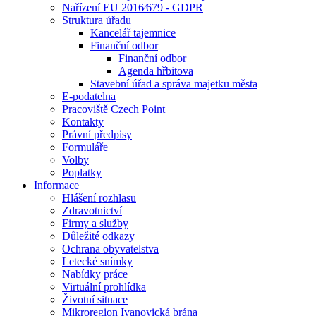
Nařízení EU 2016⁄679 - GDPR
Struktura úřadu
Kancelář tajemnice
Finanční odbor
Finanční odbor
Agenda hřbitova
Stavební úřad a správa majetku města
E-podatelna
Pracoviště Czech Point
Kontakty
Právní předpisy
Formuláře
Volby
Poplatky
Informace
Hlášení rozhlasu
Zdravotnictví
Firmy a služby
Důležité odkazy
Ochrana obyvatelstva
Letecké snímky
Nabídky práce
Virtuální prohlídka
Životní situace
Mikroregion Ivanovická brána