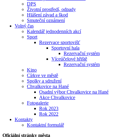
DPS
Životní prostředí, odpady
Hlášení závad a škod
Smuteční oznámení
Volný čas
Kalendář jednodenních akcí
Sport
Rezervace sportovišť
Sportovní hala
Rezervační systém
Víceúčelové hřiště
Rezervační systém
Kino
Církve ve městě
Spolky a sdružení
Chvalkovice na Hané
Osadní výbor Chvalkovice na Hané
Akce Chvalkovice
Fotogalerie
Rok 2023
Rok 2022
Kontakty
Kontaktní formulář
Oficiální stránky města