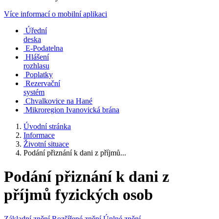
Více informací o mobilní aplikaci
Úřední
deska
E-Podatelna
Hlášení
rozhlasu
Poplatky
Rezervační
systém
Chvalkovice na Hané
Mikroregion Ivanovická brána
Úvodní stránka
Informace
Životní situace
Podání přiznání k dani z příjmů...
Podání přiznání k dani z
příjmů fyzických osob
Základní znění
Rozšířené znění
Úplné znění