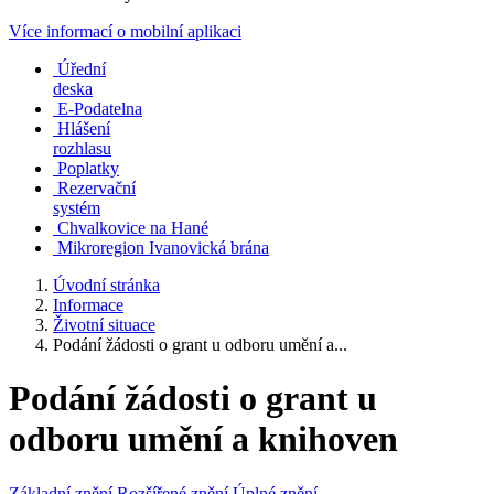
Více informací o mobilní aplikaci
Úřední
deska
E-Podatelna
Hlášení
rozhlasu
Poplatky
Rezervační
systém
Chvalkovice na Hané
Mikroregion Ivanovická brána
Úvodní stránka
Informace
Životní situace
Podání žádosti o grant u odboru umění a...
Podání žádosti o grant u
odboru umění a knihoven
Základní znění
Rozšířené znění
Úplné znění