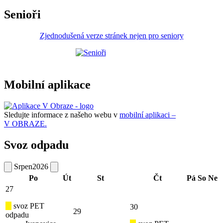
Senioři
Zjednodušená verze stránek nejen pro seniory
Mobilní aplikace
Sledujte informace z našeho webu v
mobilní aplikaci –
V OBRAZE.
Svoz odpadu
Srpen
2026
Po
Út
St
Čt
Pá
So
Ne
27
svoz PET
30
29
odpadu