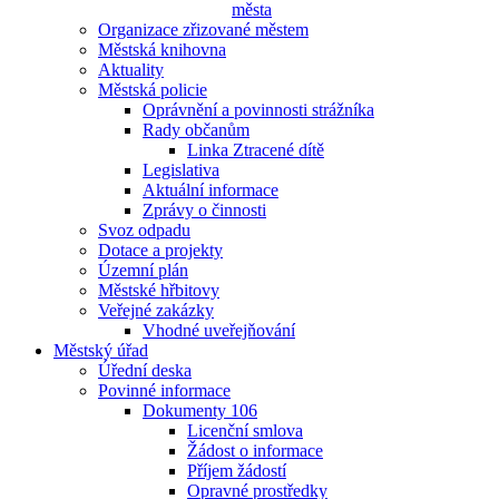
města
Organizace zřizované městem
Městská knihovna
Aktuality
Městská policie
Oprávnění a povinnosti strážníka
Rady občanům
Linka Ztracené dítě
Legislativa
Aktuální informace
Zprávy o činnosti
Svoz odpadu
Dotace a projekty
Územní plán
Městské hřbitovy
Veřejné zakázky
Vhodné uveřejňování
Městský úřad
Úřední deska
Povinné informace
Dokumenty 106
Licenční smlova
Žádost o informace
Příjem žádostí
Opravné prostředky