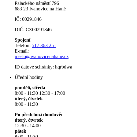
Palackého náměstí 796
683 23 Ivanovice na Hané
IČ: 00291846
DIČ: CZ00291846
Spojení
Telefon:
517 363 251
E-mail:
mesto@ivanovicenahane.cz
ID datové schránky: hqrbdwa
Úřední hodiny
pondělí, středa
8:00 - 11:30 12:30 - 17:00
úterý, čtvrtek
8:00 - 11:30
Po předchozí domluvě:
úterý, čtvrtek
12:30 - 14:00
pátek
8:00 - 11:30