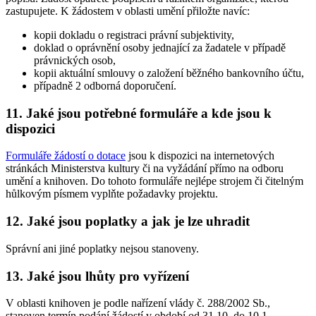
zastupujete. K žádostem v oblasti umění přiložte navíc:
kopii dokladu o registraci právní subjektivity,
doklad o oprávnění osoby jednající za žadatele v případě
právnických osob,
kopii aktuální smlouvy o založení běžného bankovního účtu,
případně 2 odborná doporučení.
11. Jaké jsou potřebné formuláře a kde jsou k
dispozici
Formuláře žádostí o dotace
jsou k dispozici na internetových
stránkách Ministerstva kultury či na vyžádání přímo na odboru
umění a knihoven. Do tohoto formuláře nejlépe strojem či čitelným
hůlkovým písmem vyplňte požadavky projektu.
12. Jaké jsou poplatky a jak je lze uhradit
Správní ani jiné poplatky nejsou stanoveny.
13. Jaké jsou lhůty pro vyřízení
V oblasti knihoven je podle nařízení vlády č. 288/2002 Sb.,
stanoven termín podání žádostí v období od 31.10. do 10.1.