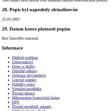
Tuto situaci není možné řešit zasláním žádosti elektronickou poštou.
28. Popis byl naposledy aktualizován
25.05.2005
29. Datum konce platnosti popisu
Bez časového omezení.
Informace
Hlášení rozhlasu
Zdravotnictví
Firmy a služby
Důležité odkazy
Ochrana obyvatelstva
Letecké snímky
Nabídky práce
Virtuální prohlídka
Životní situace
Mikroregion Ivanovická brána
DPS
Životní prostředí, odpady