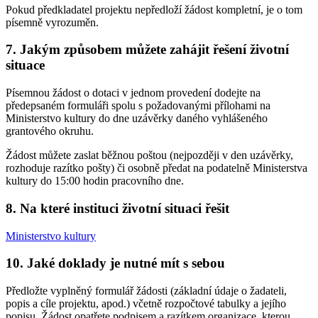
Pokud předkladatel projektu nepředloží žádost kompletní, je o tom
písemně vyrozuměn.
7. Jakým způsobem můžete zahájit řešení životní
situace
Písemnou žádost o dotaci v jednom provedení dodejte na
předepsaném formuláři spolu s požadovanými přílohami na
Ministerstvo kultury do dne uzávěrky daného vyhlášeného
grantového okruhu.
Žádost můžete zaslat běžnou poštou (nejpozději v den uzávěrky,
rozhoduje razítko pošty) či osobně předat na podatelně Ministerstva
kultury do 15:00 hodin pracovního dne.
8. Na které instituci životní situaci řešit
Ministerstvo kultury
10. Jaké doklady je nutné mít s sebou
Předložte vyplněný formulář žádosti (základní údaje o žadateli,
popis a cíle projektu, apod.) včetně rozpočtové tabulky a jejího
popisu. Žádost opatřete podpisem a razítkem organizace, kterou