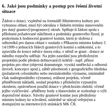
6. Jaké jsou podmínky a postup pro řešení životní
situace
Žádost o dotaci, vyplněná na formuláři Ministerstva kultury pro
vybranou oblast, musí být odeslána v řádném termínu stanoveném
pro daný grantový/programový okruh. Splňuje-li žádost spolu s
přílohami požadované náležitosti a podmínky grantového řízení, je
poskytnuta k hodnocení grantové komisi, která je složena z
odborníků pro danou oblast v souladu s Příkazem ministra kultury č.
14/1999 o jednacích řádech grantových komisí a subkomisí, a to
zpravidla do konce měsíce února roku, v němž se grant - dotace ze
státního rozpočtu uděluje. Na jejím zasedání jsou předloženým
projektům podle předem definovaných kritérií - např. přínos
projektu pro obor (objevná dramaturgie, vysoká umělecká a odborná
úroveň, koncepce apod.), záběr působnosti z geografického hlediska
(požadavek celostátního nebo mezinárodního významu, minimálně
však nadregionálního významu), reálnost projektu, včetně
přiměřenosti nákladů, soulad projektu s příslušným vypsaným
okruhem, oprávněnost použití dotace v předchozím období, včetně
jejího vyúčtování - přiděleny body a hlasováním se rozhoduje o výši
doporučené dotace. Návrhy grantové komise jsou předloženy
ministru kultury ke schválení, následně se stávají veřejnými a
dostupnými na internetových stránkách MK ČR.