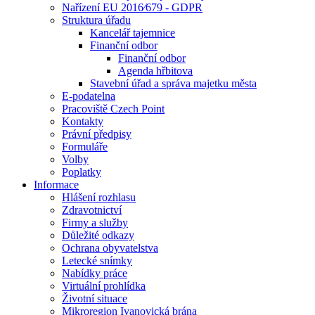
Nařízení EU 2016⁄679 - GDPR
Struktura úřadu
Kancelář tajemnice
Finanční odbor
Finanční odbor
Agenda hřbitova
Stavební úřad a správa majetku města
E-podatelna
Pracoviště Czech Point
Kontakty
Právní předpisy
Formuláře
Volby
Poplatky
Informace
Hlášení rozhlasu
Zdravotnictví
Firmy a služby
Důležité odkazy
Ochrana obyvatelstva
Letecké snímky
Nabídky práce
Virtuální prohlídka
Životní situace
Mikroregion Ivanovická brána