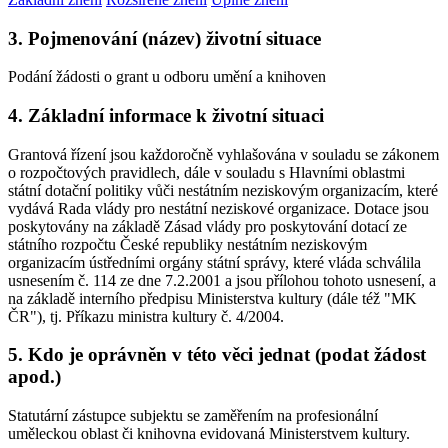
3. Pojmenování (název) životní situace
Podání žádosti o grant u odboru umění a knihoven
4. Základní informace k životní situaci
Grantová řízení jsou každoročně vyhlašována v souladu se zákonem
o rozpočtových pravidlech, dále v souladu s Hlavními oblastmi
státní dotační politiky vůči nestátním neziskovým organizacím, které
vydává Rada vlády pro nestátní neziskové organizace. Dotace jsou
poskytovány na základě Zásad vlády pro poskytování dotací ze
státního rozpočtu České republiky nestátním neziskovým
organizacím ústředními orgány státní správy, které vláda schválila
usnesením č. 114 ze dne 7.2.2001 a jsou přílohou tohoto usnesení, a
na základě interního předpisu Ministerstva kultury (dále též "MK
ČR"), tj. Příkazu ministra kultury č. 4/2004.
5. Kdo je oprávněn v této věci jednat (podat žádost
apod.)
Statutární zástupce subjektu se zaměřením na profesionální
uměleckou oblast či knihovna evidovaná Ministerstvem kultury.