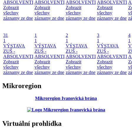
ABSOLVENTI
ABSOLVENTI
ABSOLVENTI
ABSOLVENTI
A
Zobrazit
Zobrazit
Zobrazit
Zobrazit
Z
všechny
všechny
všechny
všechny
v
záznamy ze dne
záznamy ze dne
záznamy ze dne
záznamy ze dne
z
31
1
2
3
4
1
1
1
1
1
VÝSTAVA
VÝSTAVA
VÝSTAVA
VÝSTAVA
V
ZUŠ -
ZUŠ -
ZUŠ -
ZUŠ -
Z
ABSOLVENTI
ABSOLVENTI
ABSOLVENTI
ABSOLVENTI
A
Zobrazit
Zobrazit
Zobrazit
Zobrazit
Z
všechny
všechny
všechny
všechny
v
záznamy ze dne
záznamy ze dne
záznamy ze dne
záznamy ze dne
z
Mikroregion
Mikroregion Ivanovická brána
Virtuální prohlídka