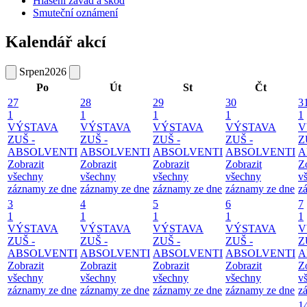
Hlášení závad a škod
Smuteční oznámení
Kalendář akcí
Srpen
2026
Po
Út
St
Čt
27
28
29
30
3
1
1
1
1
1
VÝSTAVA
VÝSTAVA
VÝSTAVA
VÝSTAVA
V
ZUŠ -
ZUŠ -
ZUŠ -
ZUŠ -
Z
ABSOLVENTI
ABSOLVENTI
ABSOLVENTI
ABSOLVENTI
A
Zobrazit
Zobrazit
Zobrazit
Zobrazit
Z
všechny
všechny
všechny
všechny
v
záznamy ze dne
záznamy ze dne
záznamy ze dne
záznamy ze dne
z
3
4
5
6
7
1
1
1
1
1
VÝSTAVA
VÝSTAVA
VÝSTAVA
VÝSTAVA
V
ZUŠ -
ZUŠ -
ZUŠ -
ZUŠ -
Z
ABSOLVENTI
ABSOLVENTI
ABSOLVENTI
ABSOLVENTI
A
Zobrazit
Zobrazit
Zobrazit
Zobrazit
Z
všechny
všechny
všechny
všechny
v
záznamy ze dne
záznamy ze dne
záznamy ze dne
záznamy ze dne
z
1