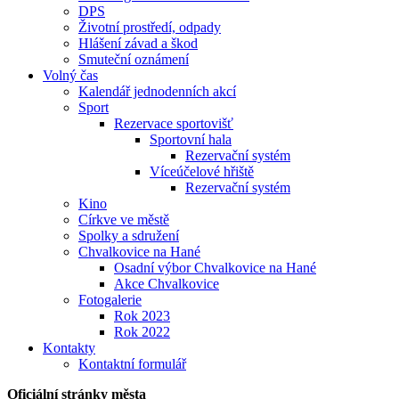
DPS
Životní prostředí, odpady
Hlášení závad a škod
Smuteční oznámení
Volný čas
Kalendář jednodenních akcí
Sport
Rezervace sportovišť
Sportovní hala
Rezervační systém
Víceúčelové hřiště
Rezervační systém
Kino
Církve ve městě
Spolky a sdružení
Chvalkovice na Hané
Osadní výbor Chvalkovice na Hané
Akce Chvalkovice
Fotogalerie
Rok 2023
Rok 2022
Kontakty
Kontaktní formulář
Oficiální stránky města