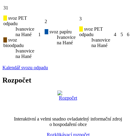
31
svoz PET
3
2
odpadu
Ivanovice
svoz PET
svoz papíru
na Hané
1
odpadu
4
5
6
Ivanovice
svoz
Ivanovice
na Hané
bioodpadu
na Hané
Ivanovice
na Hané
Kalendář svozu odpadu
Rozpočet
Interaktivní a velmi snadno ovladatelný informační zdroj
o hospodaření obce
Rozklikávací rozpočet