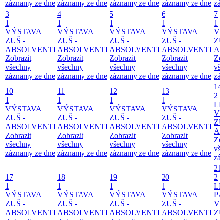
záznamy ze dne
záznamy ze dne
záznamy ze dne
záznamy ze dne
z
3
4
5
6
7
1
1
1
1
1
VÝSTAVA
VÝSTAVA
VÝSTAVA
VÝSTAVA
V
ZUŠ -
ZUŠ -
ZUŠ -
ZUŠ -
Z
ABSOLVENTI
ABSOLVENTI
ABSOLVENTI
ABSOLVENTI
A
Zobrazit
Zobrazit
Zobrazit
Zobrazit
Z
všechny
všechny
všechny
všechny
v
záznamy ze dne
záznamy ze dne
záznamy ze dne
záznamy ze dne
z
1
10
11
12
13
2
1
1
1
1
L
VÝSTAVA
VÝSTAVA
VÝSTAVA
VÝSTAVA
V
ZUŠ -
ZUŠ -
ZUŠ -
ZUŠ -
Z
ABSOLVENTI
ABSOLVENTI
ABSOLVENTI
ABSOLVENTI
A
Zobrazit
Zobrazit
Zobrazit
Zobrazit
Z
všechny
všechny
všechny
všechny
v
záznamy ze dne
záznamy ze dne
záznamy ze dne
záznamy ze dne
z
2
17
18
19
20
2
1
1
1
1
L
VÝSTAVA
VÝSTAVA
VÝSTAVA
VÝSTAVA
P
ZUŠ -
ZUŠ -
ZUŠ -
ZUŠ -
V
ABSOLVENTI
ABSOLVENTI
ABSOLVENTI
ABSOLVENTI
Z