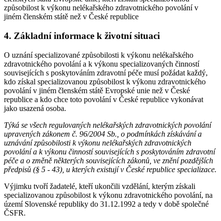
způsobilost k výkonu nelékařského zdravotnického povolání v
jiném členském státě než v České republice
4. Základní informace k životní situaci
O uznání specializované způsobilosti k výkonu nelékařského
zdravotnického povolání a k výkonu specializovaných činností
souvisejících s poskytováním zdravotní péče musí požádat každý,
kdo získal specializovanou způsobilost k výkonu zdravotnického
povolání v jiném členském státě Evropské unie než v České
republice a kdo chce toto povolání v České republice vykonávat
jako usazená osoba.
Týká se všech regulovaných nelékařských zdravotnických povolání
upravených zákonem č. 96/2004 Sb., o podmínkách získávání a
uznávání způsobilosti k výkonu nelékařských zdravotnických
povolání a k výkonu činností souvisejících s poskytováním zdravotní
péče a o změně některých souvisejících zákonů, ve znění pozdějších
předpisů (§ 5 - 43), u kterých existují v České republice specializace.
Výjimku tvoří žadatelé, kteří ukončili vzdělání, kterým získali
specializovanou způsobilost k výkonu zdravotnického povolání, na
území Slovenské republiky do 31.12.1992 a tedy v době společné
ČSFR.