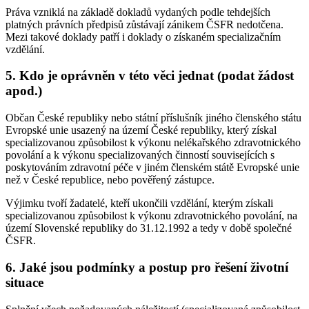
Práva vzniklá na základě dokladů vydaných podle tehdejších
platných právních předpisů zůstávají zánikem ČSFR nedotčena.
Mezi takové doklady patří i doklady o získaném specializačním
vzdělání.
5. Kdo je oprávněn v této věci jednat (podat žádost
apod.)
Občan České republiky nebo státní příslušník jiného členského státu
Evropské unie usazený na území České republiky, který získal
specializovanou způsobilost k výkonu nelékařského zdravotnického
povolání a k výkonu specializovaných činností souvisejících s
poskytováním zdravotní péče v jiném členském státě Evropské unie
než v České republice, nebo pověřený zástupce.
Výjimku tvoří žadatelé, kteří ukončili vzdělání, kterým získali
specializovanou způsobilost k výkonu zdravotnického povolání, na
území Slovenské republiky do 31.12.1992 a tedy v době společné
ČSFR.
6. Jaké jsou podmínky a postup pro řešení životní
situace