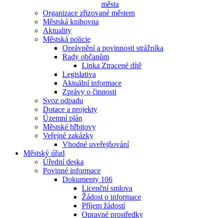
města
Organizace zřizované městem
Městská knihovna
Aktuality
Městská policie
Oprávnění a povinnosti strážníka
Rady občanům
Linka Ztracené dítě
Legislativa
Aktuální informace
Zprávy o činnosti
Svoz odpadu
Dotace a projekty
Územní plán
Městské hřbitovy
Veřejné zakázky
Vhodné uveřejňování
Městský úřad
Úřední deska
Povinné informace
Dokumenty 106
Licenční smlova
Žádost o informace
Příjem žádostí
Opravné prostředky