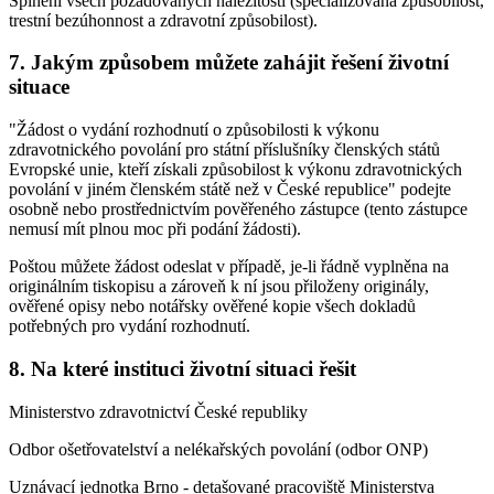
Splnění všech požadovaných náležitostí (specializovaná způsobilost,
trestní bezúhonnost a zdravotní způsobilost).
7. Jakým způsobem můžete zahájit řešení životní
situace
"Žádost o vydání rozhodnutí o způsobilosti k výkonu
zdravotnického povolání pro státní příslušníky členských států
Evropské unie, kteří získali způsobilost k výkonu zdravotnických
povolání v jiném členském státě než v České republice" podejte
osobně nebo prostřednictvím pověřeného zástupce (tento zástupce
nemusí mít plnou moc při podání žádosti).
Poštou můžete žádost odeslat v případě, je-li řádně vyplněna na
originálním tiskopisu a zároveň k ní jsou přiloženy originály,
ověřené opisy nebo notářsky ověřené kopie všech dokladů
potřebných pro vydání rozhodnutí.
8. Na které instituci životní situaci řešit
Ministerstvo zdravotnictví České republiky
Odbor ošetřovatelství a nelékařských povolání (odbor ONP)
Uznávací jednotka Brno - detašované pracoviště Ministerstva