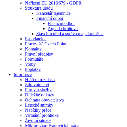
Nařízení EU 2016⁄679 - GDPR
Struktura úřadu
Kancelář tajemnice
Finanční odbor
Finanční odbor
Agenda hřbitova
Stavební úřad a správa majetku města
E-podatelna
Pracoviště Czech Point
Kontakty
Právní předpisy
Formuláře
Volby
Poplatky
Informace
Hlášení rozhlasu
Zdravotnictví
Firmy a služby
Důležité odkazy
Ochrana obyvatelstva
Letecké snímky
Nabídky práce
Virtuální prohlídka
Životní situace
Mikroregion Ivanovická brána