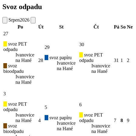
Svoz odpadu
Srpen
2026
Po
Út
St
Čt
Pá
So
Ne
27
svoz PET
30
29
odpadu
Ivanovice
svoz PET
svoz papíru
na Hané
28
odpadu
31
1
2
Ivanovice
svoz
Ivanovice
na Hané
bioodpadu
na Hané
Ivanovice
na Hané
3
svoz PET
6
5
odpadu
Ivanovice
svoz PET
svoz papíru
na Hané
4
odpadu
7
8
9
Ivanovice
svoz
Ivanovice
na Hané
bioodpadu
na Hané