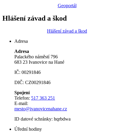
Geoportál
Hlášení závad a škod
Hlášení závad a škod
Adresa
Adresa
Palackého náměstí 796
683 23 Ivanovice na Hané
IČ: 00291846
DIČ: CZ00291846
Spojení
Telefon:
517 363 251
E-mail:
mesto@ivanovicenahane.cz
ID datové schránky: hqrbdwa
Úřední hodiny