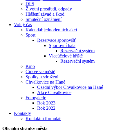
DPS
Životní prostředí, odpady
Hlášení závad a škod
Smuteční oznámení
Volný čas
Kalendář jednodenních akcí
Sport
Rezervace sportovišť
Sportovní hala
Rezervační systém
Víceúčelové hřiště
Rezervační systém
Kino
Církve ve městě
Spolky a sdružení
Chvalkovice na Hané
Osadní výbor Chvalkovice na Hané
Akce Chvalkovice
Fotogalerie
Rok 2023
Rok 2022
Kontakty
Kontaktní formulář
Oficiální stránky města