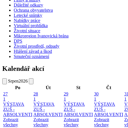
Důležité odkazy
Ochrana obyvatelstva
Letecké snímky
Nabídky práce
Virtuální prohlídka
Životní situace
Mikroregion Ivanovická brána
DPS
Životní prostředí, odpady
Hlášení závad a škod
Smuteční oznámení
Kalendář akcí
Srpen
2026
Po
Út
St
Čt
27
28
29
30
3
1
1
1
1
1
VÝSTAVA
VÝSTAVA
VÝSTAVA
VÝSTAVA
V
ZUŠ -
ZUŠ -
ZUŠ -
ZUŠ -
Z
ABSOLVENTI
ABSOLVENTI
ABSOLVENTI
ABSOLVENTI
A
Zobrazit
Zobrazit
Zobrazit
Zobrazit
Z
všechny
všechny
všechny
všechny
v