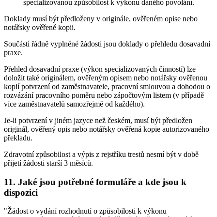
specializovanou způsobilost k výkonu daného povolání.
Doklady musí být předloženy v originále, ověřeném opise nebo
notářsky ověřené kopii.
Součástí řádně vyplněné žádosti jsou doklady o přehledu dosavadní
praxe.
Přehled dosavadní praxe (výkon specializovaných činností) lze
doložit také originálem, ověřeným opisem nebo notářsky ověřenou
kopií potvrzení od zaměstnavatele, pracovní smlouvou a dohodou o
rozvázání pracovního poměru nebo zápočtovým listem (v případě
více zaměstnavatelů samozřejmě od každého).
Je-li potvrzení v jiném jazyce než českém, musí být předložen
originál, ověřený opis nebo notářsky ověřená kopie autorizovaného
překladu.
Zdravotní způsobilost a výpis z rejstříku trestů nesmí být v době
přijetí žádosti starší 3 měsíců.
11. Jaké jsou potřebné formuláře a kde jsou k
dispozici
"Žádost o vydání rozhodnutí o způsobilosti k výkonu