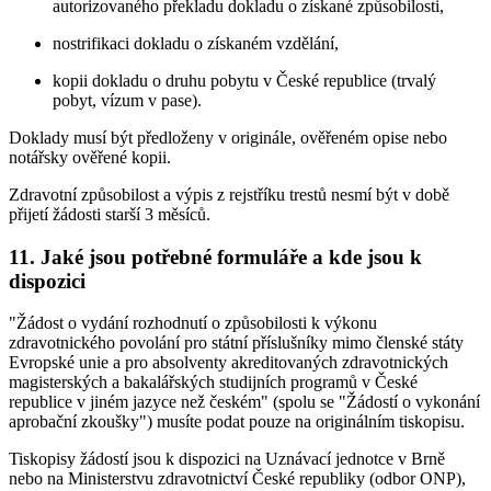
autorizovaného překladu dokladu o získané způsobilosti,
nostrifikaci dokladu o získaném vzdělání,
kopii dokladu o druhu pobytu v České republice (trvalý
pobyt, vízum v pase).
Doklady musí být předloženy v originále, ověřeném opise nebo
notářsky ověřené kopii.
Zdravotní způsobilost a výpis z rejstříku trestů nesmí být v době
přijetí žádosti starší 3 měsíců.
11. Jaké jsou potřebné formuláře a kde jsou k
dispozici
"Žádost o vydání rozhodnutí o způsobilosti k výkonu
zdravotnického povolání pro státní příslušníky mimo členské státy
Evropské unie a pro absolventy akreditovaných zdravotnických
magisterských a bakalářských studijních programů v České
republice v jiném jazyce než českém" (spolu se "Žádostí o vykonání
aprobační zkoušky") musíte podat pouze na originálním tiskopisu.
Tiskopisy žádostí jsou k dispozici na Uznávací jednotce v Brně
nebo na Ministerstvu zdravotnictví České republiky (odbor ONP),