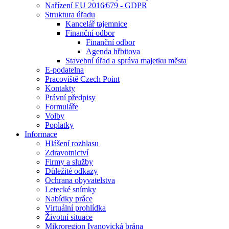
Nařízení EU 2016⁄679 - GDPR
Struktura úřadu
Kancelář tajemnice
Finanční odbor
Finanční odbor
Agenda hřbitova
Stavební úřad a správa majetku města
E-podatelna
Pracoviště Czech Point
Kontakty
Právní předpisy
Formuláře
Volby
Poplatky
Informace
Hlášení rozhlasu
Zdravotnictví
Firmy a služby
Důležité odkazy
Ochrana obyvatelstva
Letecké snímky
Nabídky práce
Virtuální prohlídka
Životní situace
Mikroregion Ivanovická brána