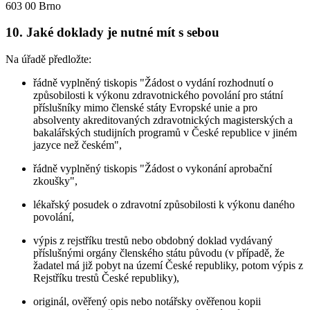
603 00 Brno
10. Jaké doklady je nutné mít s sebou
Na úřadě předložte:
řádně vyplněný tiskopis "Žádost o vydání rozhodnutí o
způsobilosti k výkonu zdravotnického povolání pro státní
příslušníky mimo členské státy Evropské unie a pro
absolventy akreditovaných zdravotnických magisterských a
bakalářských studijních programů v České republice v jiném
jazyce než českém",
řádně vyplněný tiskopis "Žádost o vykonání aprobační
zkoušky",
lékařský posudek o zdravotní způsobilosti k výkonu daného
povolání,
výpis z rejstříku trestů nebo obdobný doklad vydávaný
příslušnými orgány členského státu původu (v případě, že
žadatel má již pobyt na území České republiky, potom výpis z
Rejstříku trestů České republiky),
originál, ověřený opis nebo notářsky ověřenou kopii