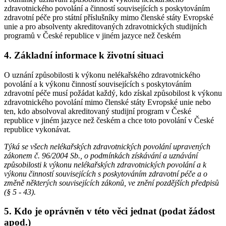
zdravotnického povolání a činností souvisejících s poskytováním
zdravotní péče pro státní příslušníky mimo členské státy Evropské
unie a pro absolventy akreditovaných zdravotnických studijních
programů v České republice v jiném jazyce než českém
4. Základní informace k životní situaci
O uznání způsobilosti k výkonu nelékařského zdravotnického
povolání a k výkonu činností souvisejících s poskytováním
zdravotní péče musí požádat každý, kdo získal způsobilost k výkonu
zdravotnického povolání mimo členské státy Evropské unie nebo
ten, kdo absolvoval akreditovaný studijní program v České
republice v jiném jazyce než českém a chce toto povolání v České
republice vykonávat.
Týká se všech nelékařských zdravotnických povolání upravených
zákonem č. 96/2004 Sb., o podmínkách získávání a uznávání
způsobilosti k výkonu nelékařských zdravotnických povolání a k
výkonu činností souvisejících s poskytováním zdravotní péče a o
změně některých souvisejících zákonů, ve znění pozdějších předpisů
(§ 5 - 43).
5. Kdo je oprávněn v této věci jednat (podat žádost
apod.)