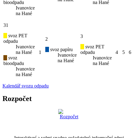
bioodpadu
na Hané
Ivanovice
na Hané
31
svoz PET
3
2
odpadu
Ivanovice
svoz PET
svoz papíru
na Hané
1
odpadu
4
5
6
Ivanovice
svoz
Ivanovice
na Hané
bioodpadu
na Hané
Ivanovice
na Hané
Kalendář svozu odpadu
Rozpočet
Interaktivní a velmi snadno ovladatelný informační zdroj