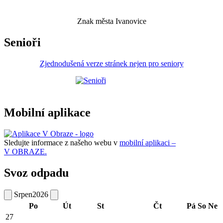
Znak města Ivanovice
Senioři
Zjednodušená verze stránek nejen pro seniory
Mobilní aplikace
Sledujte informace z našeho webu v
mobilní aplikaci –
V OBRAZE.
Svoz odpadu
Srpen
2026
Po
Út
St
Čt
Pá
So
Ne
27