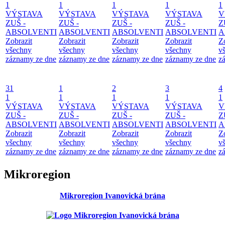
1
1
1
1
1
VÝSTAVA
VÝSTAVA
VÝSTAVA
VÝSTAVA
V
ZUŠ -
ZUŠ -
ZUŠ -
ZUŠ -
Z
ABSOLVENTI
ABSOLVENTI
ABSOLVENTI
ABSOLVENTI
A
Zobrazit
Zobrazit
Zobrazit
Zobrazit
Z
všechny
všechny
všechny
všechny
v
záznamy ze dne
záznamy ze dne
záznamy ze dne
záznamy ze dne
z
31
1
2
3
4
1
1
1
1
1
VÝSTAVA
VÝSTAVA
VÝSTAVA
VÝSTAVA
V
ZUŠ -
ZUŠ -
ZUŠ -
ZUŠ -
Z
ABSOLVENTI
ABSOLVENTI
ABSOLVENTI
ABSOLVENTI
A
Zobrazit
Zobrazit
Zobrazit
Zobrazit
Z
všechny
všechny
všechny
všechny
v
záznamy ze dne
záznamy ze dne
záznamy ze dne
záznamy ze dne
z
Mikroregion
Mikroregion Ivanovická brána