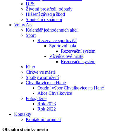
DPS
Životní prostředí, odpady
Hlášení závad a škod
Smuteční oznámení
Volný čas
Kalendář jednodenních akcí
Sport
Rezervace sportovišť
Sportovní hala
Rezervační systém
Víceúčelové hřiště
Rezervační systém
Kino
Církve ve městě
Spolky a sdružení
Chvalkovice na Hané
Osadní výbor Chvalkovice na Hané
Akce Chvalkovice
Fotogalerie
Rok 2023
Rok 2022
Kontakty
Kontaktní formulář
Oficiální stránky města