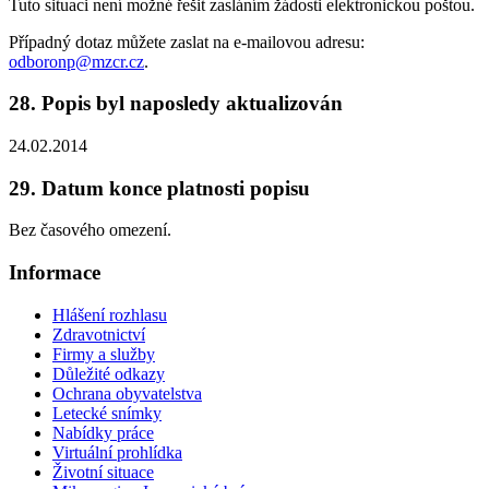
Tuto situaci není možné řešit zasláním žádosti elektronickou poštou.
Případný dotaz můžete zaslat na e-mailovou adresu:
odboronp@mzcr.cz
.
28. Popis byl naposledy aktualizován
24.02.2014
29. Datum konce platnosti popisu
Bez časového omezení.
Informace
Hlášení rozhlasu
Zdravotnictví
Firmy a služby
Důležité odkazy
Ochrana obyvatelstva
Letecké snímky
Nabídky práce
Virtuální prohlídka
Životní situace