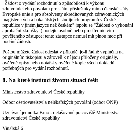
"Žádost o vydání rozhodnutí o způsobilosti k výkonu
zdravotnického povolání pro státní příslušníky mimo členské státy
Evropské unie a pro absolventy akreditovaných zdravotnických
magisterských a bakalářských studijních programů v České
republice v jiném jazyce než českém" (spolu se "Žádostí o vykonání
aprobační zkoušky") podejte osobně nebo prostřednictvím
pověřeného zástupce; tento zástupce nemusí mít plnou moc při
podání žádosti.
Poštou můžete žádost odeslat v případě, je-li řádně vyplněna na
originálním tiskopisu a zároveň k ní jsou přiloženy originály,
ověřené opisy nebo notářsky ověřené kopie všech dokladů
potřebných pro vydání rozhodnutí.
8. Na které instituci životní situaci řešit
Ministerstvo zdravotnictví České republiky
Odbor ošetřovatelství a nelékařských povolání (odbor ONP)
Uznávací jednotka Brno - detašované pracoviště Ministerstva
zdravotnictví České republiky
Vinařská 6