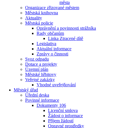
města
Organizace zřizované městem
Městská knihovna
Aktuality
Městská policie
Oprávnění a povinnosti strážníka
Rady občanům
Linka Ztracené dítě
Legislativa
Aktuální informace
Zprávy o činnosti
Svoz odpadu
Dotace a projekty
Územní plán
Městské hřbitovy
Veřejné zakázky
Vhodné uveřejňování
Městský úřad
Úřední deska
Povinné informace
Dokumenty 106
Licenční smlova
Žádost o informace
Příjem žádostí
Opravné prostředky