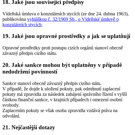
18. Jaké jsou související předpisy
Vídeňská úmluva o konzulárních stycích (ze dne 24. dubna 1963),
publikována
vyhláškou č. 32/1969 Sb., o Vídeňské úmluvě o
konzulárních stycích
.
19. Jaké jsou opravné prostředky a jak se uplatňují
Opravné prostředky proti postupu cizích orgánů stanoví obecně
závazný předpis cizího státu.
20. Jaké sankce mohou být uplatněny v případě
nedodržení povinností
Sankce stanoví obecně závazný předpis cizího státu.
V případě, že dojde k uložení pokuty, pak odmítnutí zaplacení
pokuty má zpravidla za následek zahájení správního řízení s vyšší
částkou finanční sankce, v krajních případech i omezení osobní
svobody.
Zaplacením pokuty se však osoba zpravidla vzdává práva na
odvolání.
21. Nejčastější dotazy