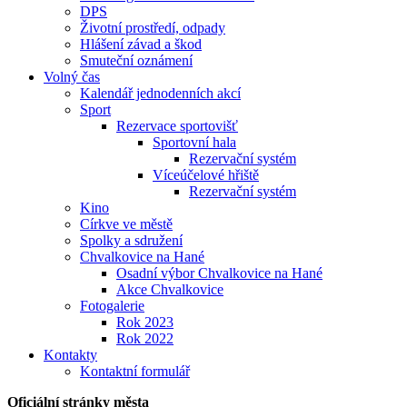
DPS
Životní prostředí, odpady
Hlášení závad a škod
Smuteční oznámení
Volný čas
Kalendář jednodenních akcí
Sport
Rezervace sportovišť
Sportovní hala
Rezervační systém
Víceúčelové hřiště
Rezervační systém
Kino
Církve ve městě
Spolky a sdružení
Chvalkovice na Hané
Osadní výbor Chvalkovice na Hané
Akce Chvalkovice
Fotogalerie
Rok 2023
Rok 2022
Kontakty
Kontaktní formulář
Oficiální stránky města