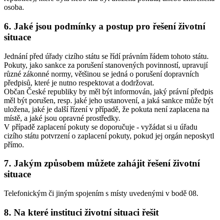
osoba.
6. Jaké jsou podmínky a postup pro řešení životní
situace
Jednání před úřady cizího státu se řídí právním řádem tohoto státu.
Pokuty, jako sankce za porušení stanovených povinností, upravují
různé zákonné normy, většinou se jedná o porušení dopravních
předpisů, které je nutno respektovat a dodržovat.
Občan České republiky by měl být informován, jaký právní předpis
měl být porušen, resp. jaké jeho ustanovení, a jaká sankce může být
uložena, jaké je další řízení v případě, že pokuta není zaplacena na
místě, a jaké jsou opravné prostředky.
V případě zaplacení pokuty se doporučuje - vyžádat si u úřadu
cizího státu potvrzení o zaplacení pokuty, pokud jej orgán neposkytl
přímo.
7. Jakým způsobem můžete zahájit řešení životní
situace
Telefonickým či jiným spojením s místy uvedenými v bodě 08.
8. Na které instituci životní situaci řešit