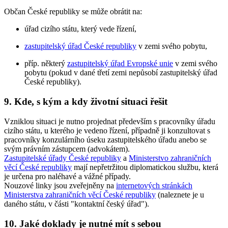
Občan České republiky se může obrátit na:
úřad cizího státu, který vede řízení,
zastupitelský úřad České republiky
v zemi svého pobytu,
příp. některý
zastupitelský úřad Evropské unie
v zemi svého
pobytu (pokud v dané třetí zemi nepůsobí zastupitelský úřad
České republiky).
9. Kde, s kým a kdy životní situaci řešit
Vzniklou situaci je nutno projednat především s pracovníky úřadu
cizího státu, u kterého je vedeno řízení, případně ji konzultovat s
pracovníky konzulárního úseku zastupitelského úřadu anebo se
svým právním zástupcem (advokátem).
Zastupitelské úřady České republiky
a
Ministerstvo zahraničních
věcí České republiky
mají nepřetržitou diplomatickou službu, která
je určena pro naléhavé a vážné případy.
Nouzové linky jsou zveřejněny na
internetových stránkách
Ministerstva zahraničních věcí České republiky
(naleznete je u
daného státu, v části "kontaktní český úřad").
10. Jaké doklady je nutné mít s sebou