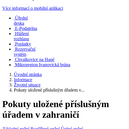
Více informací o mobilní aplikaci
Úřední
deska
E-Podatelna
Hlášení
rozhlasu
Poplatky
Rezervační
systém
Chvalkovice na Hané
Mikroregion Ivanovická brána
Úvodní stránka
Informace
Životní situace
Pokuty uložené příslušným úřadem v...
Pokuty uložené příslušným
úřadem v zahraničí
Základní znění
Rozšířené znění
Úplné znění