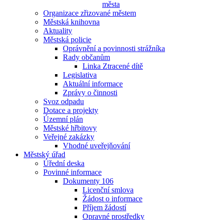
města
Organizace zřizované městem
Městská knihovna
Aktuality
Městská policie
Oprávnění a povinnosti strážníka
Rady občanům
Linka Ztracené dítě
Legislativa
Aktuální informace
Zprávy o činnosti
Svoz odpadu
Dotace a projekty
Územní plán
Městské hřbitovy
Veřejné zakázky
Vhodné uveřejňování
Městský úřad
Úřední deska
Povinné informace
Dokumenty 106
Licenční smlova
Žádost o informace
Příjem žádostí
Opravné prostředky