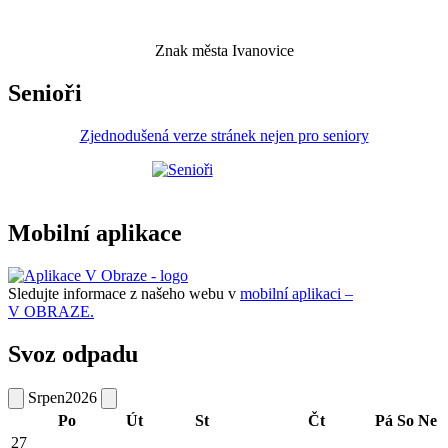
Znak města Ivanovice
Senioři
Zjednodušená verze stránek nejen pro seniory
Mobilní aplikace
Sledujte informace z našeho webu v
mobilní aplikaci –
V OBRAZE.
Svoz odpadu
Srpen
2026
Po
Út
St
Čt
Pá
So
Ne
27