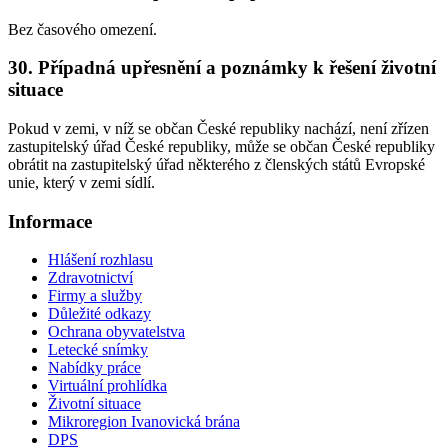
Bez časového omezení.
30. Případná upřesnění a poznámky k řešení životní
situace
Pokud v zemi, v níž se občan České republiky nachází, není zřízen
zastupitelský úřad České republiky, může se občan České republiky
obrátit na zastupitelský úřad některého z členských států Evropské
unie, který v zemi sídlí.
Informace
Hlášení rozhlasu
Zdravotnictví
Firmy a služby
Důležité odkazy
Ochrana obyvatelstva
Letecké snímky
Nabídky práce
Virtuální prohlídka
Životní situace
Mikroregion Ivanovická brána
DPS