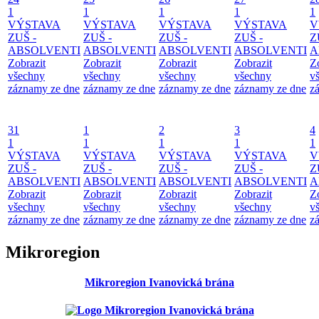
1
1
1
1
1
VÝSTAVA
VÝSTAVA
VÝSTAVA
VÝSTAVA
V
ZUŠ -
ZUŠ -
ZUŠ -
ZUŠ -
Z
ABSOLVENTI
ABSOLVENTI
ABSOLVENTI
ABSOLVENTI
A
Zobrazit
Zobrazit
Zobrazit
Zobrazit
Z
všechny
všechny
všechny
všechny
v
záznamy ze dne
záznamy ze dne
záznamy ze dne
záznamy ze dne
z
31
1
2
3
4
1
1
1
1
1
VÝSTAVA
VÝSTAVA
VÝSTAVA
VÝSTAVA
V
ZUŠ -
ZUŠ -
ZUŠ -
ZUŠ -
Z
ABSOLVENTI
ABSOLVENTI
ABSOLVENTI
ABSOLVENTI
A
Zobrazit
Zobrazit
Zobrazit
Zobrazit
Z
všechny
všechny
všechny
všechny
v
záznamy ze dne
záznamy ze dne
záznamy ze dne
záznamy ze dne
z
Mikroregion
Mikroregion Ivanovická brána