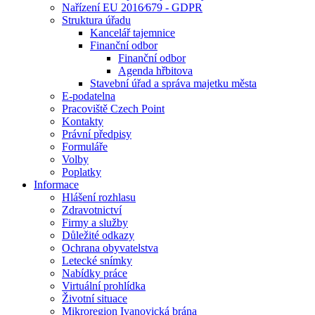
Nařízení EU 2016⁄679 - GDPR
Struktura úřadu
Kancelář tajemnice
Finanční odbor
Finanční odbor
Agenda hřbitova
Stavební úřad a správa majetku města
E-podatelna
Pracoviště Czech Point
Kontakty
Právní předpisy
Formuláře
Volby
Poplatky
Informace
Hlášení rozhlasu
Zdravotnictví
Firmy a služby
Důležité odkazy
Ochrana obyvatelstva
Letecké snímky
Nabídky práce
Virtuální prohlídka
Životní situace
Mikroregion Ivanovická brána