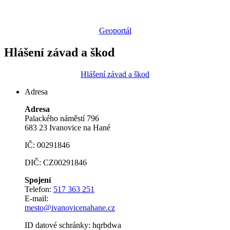
Geoportál
Hlášení závad a škod
Hlášení závad a škod
Adresa
Adresa
Palackého náměstí 796
683 23 Ivanovice na Hané
IČ: 00291846
DIČ: CZ00291846
Spojení
Telefon:
517 363 251
E-mail:
mesto@ivanovicenahane.cz
ID datové schránky: hqrbdwa