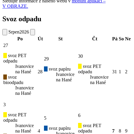
Sledujte informace z našeho webu v
mobilní aplikaci –
V OBRAZE.
Svoz odpadu
Srpen
2026
Po
Út
St
Čt
Pá
So
Ne
27
svoz PET
30
29
odpadu
Ivanovice
svoz PET
svoz papíru
na Hané
28
odpadu
31
1
2
Ivanovice
svoz
Ivanovice
na Hané
bioodpadu
na Hané
Ivanovice
na Hané
3
svoz PET
6
5
odpadu
Ivanovice
svoz PET
svoz papíru
na Hané
4
odpadu
7
8
9
Ivanovice