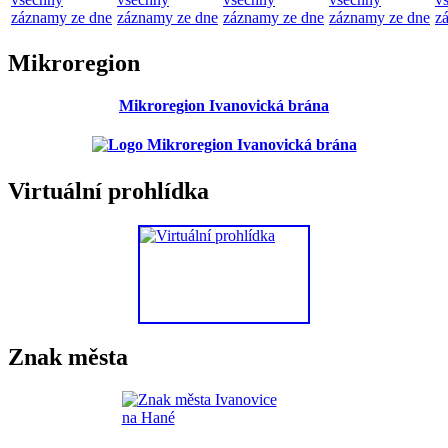
záznamy ze dne
záznamy ze dne
záznamy ze dne
záznamy ze dne
z
Mikroregion
Mikroregion Ivanovická brána
Virtuální prohlídka
Znak města