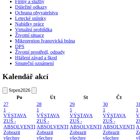
Firmy a služby
Důležité odkazy
Ochrana obyvatelstva
Letecké snímky
Nabídky práce
Virtuální prohlídka
Životní situace
Mikroregion Ivanovická brána
DPS
Životní prostředí, odpady
Hlášení závad a škod
Smuteční oznámení
Kalendář akcí
Srpen
2026
Po
Út
St
Čt
27
28
29
30
3
1
1
1
1
1
VÝSTAVA
VÝSTAVA
VÝSTAVA
VÝSTAVA
V
ZUŠ -
ZUŠ -
ZUŠ -
ZUŠ -
Z
ABSOLVENTI
ABSOLVENTI
ABSOLVENTI
ABSOLVENTI
A
Zobrazit
Zobrazit
Zobrazit
Zobrazit
Z
všechny
všechny
všechny
všechny
v