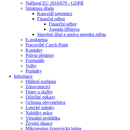
Nařízení EU 2016⁄679 - GDPR
Struktura úřadu
Kancelář tajemnice
Finanční odbor
Finanční odbor
Agenda hřbitova
Stavební úřad a správa majetku města
E-podatelna
Pracoviště Czech Point
Kontakty
Právní předpisy
Formuláře
Volby
Poplatky
Informace
Hlášení rozhlasu
Zdravotnictví
Firmy a služby
Důležité odkazy
Ochrana obyvatelstva
Letecké snímky
Nabídky práce
Virtuální prohlídka
Životní situace
Mikroregion Ivanovická brána