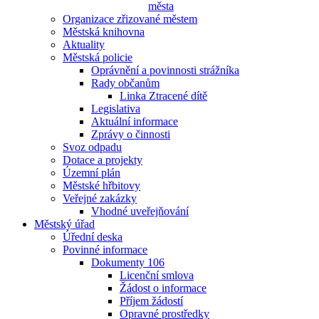
města
Organizace zřizované městem
Městská knihovna
Aktuality
Městská policie
Oprávnění a povinnosti strážníka
Rady občanům
Linka Ztracené dítě
Legislativa
Aktuální informace
Zprávy o činnosti
Svoz odpadu
Dotace a projekty
Územní plán
Městské hřbitovy
Veřejné zakázky
Vhodné uveřejňování
Městský úřad
Úřední deska
Povinné informace
Dokumenty 106
Licenční smlova
Žádost o informace
Příjem žádostí
Opravné prostředky