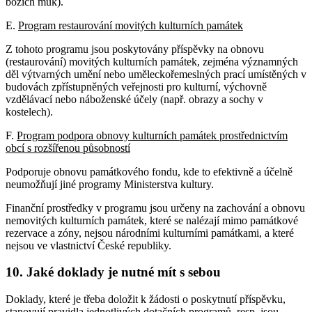
božích muk).
E.
Program restaurování movitých kulturních památek
Z tohoto programu jsou poskytovány příspěvky na obnovu
(restaurování) movitých kulturních památek, zejména významných
děl výtvarných umění nebo uměleckořemeslných prací umístěných v
budovách zpřístupněných veřejnosti pro kulturní, výchovně
vzdělávací nebo náboženské účely (např. obrazy a sochy v
kostelech).
F.
Program podpora obnovy kulturních památek prostřednictvím
obcí s rozšířenou působností
Podporuje obnovu památkového fondu, kde to efektivně a účelně
neumožňují jiné programy Ministerstva kultury.
Finanční prostředky v programu jsou určeny na zachování a obnovu
nemovitých kulturních památek, které se nalézají mimo památkové
rezervace a zóny, nejsou národními kulturními památkami, a které
nejsou ve vlastnictví České republiky.
10. Jaké doklady je nutné mít s sebou
Doklady, které je třeba doložit k žádosti o poskytnutí příspěvku,
stanovují pravidla jednotlivých dotačních programů, resp. jsou