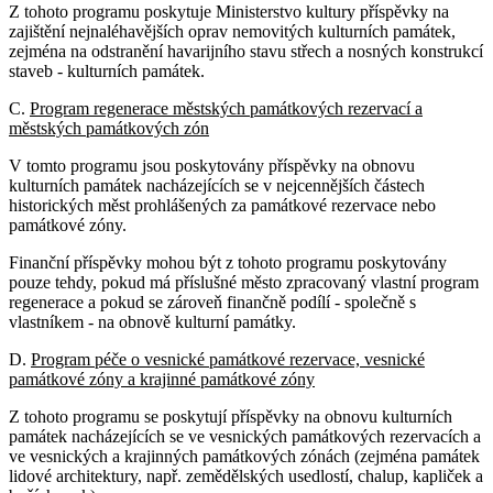
Z tohoto programu poskytuje Ministerstvo kultury příspěvky na
zajištění nejnaléhavějších oprav nemovitých kulturních památek,
zejména na odstranění havarijního stavu střech a nosných konstrukcí
staveb - kulturních památek.
C.
Program regenerace městských památkových rezervací a
městských památkových zón
V tomto programu jsou poskytovány příspěvky na obnovu
kulturních památek nacházejících se v nejcennějších částech
historických měst prohlášených za památkové rezervace nebo
památkové zóny.
Finanční příspěvky mohou být z tohoto programu poskytovány
pouze tehdy, pokud má příslušné město zpracovaný vlastní program
regenerace a pokud se zároveň finančně podílí - společně s
vlastníkem - na obnově kulturní památky.
D.
Program péče o vesnické památkové rezervace, vesnické
památkové zóny a krajinné památkové zóny
Z tohoto programu se poskytují příspěvky na obnovu kulturních
památek nacházejících se ve vesnických památkových rezervacích a
ve vesnických a krajinných památkových zónách (zejména památek
lidové architektury, např. zemědělských usedlostí, chalup, kapliček a