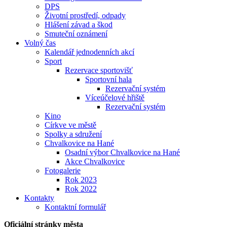
DPS
Životní prostředí, odpady
Hlášení závad a škod
Smuteční oznámení
Volný čas
Kalendář jednodenních akcí
Sport
Rezervace sportovišť
Sportovní hala
Rezervační systém
Víceúčelové hřiště
Rezervační systém
Kino
Církve ve městě
Spolky a sdružení
Chvalkovice na Hané
Osadní výbor Chvalkovice na Hané
Akce Chvalkovice
Fotogalerie
Rok 2023
Rok 2022
Kontakty
Kontaktní formulář
Oficiální stránky města