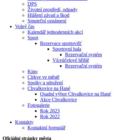
DPS
Životní prostředí, odpady
Hlášení závad a škod
Smuteční oznámení
Volný čas
Kalendář jednodenních akcí
Sport
Rezervace sportovišť
Sportovní hala
Rezervační systém
Víceúčelové hřiště
Rezervační systém
Kino
Církve ve městě
Spolky a sdružení
Chvalkovice na Hané
Osadní výbor Chvalkovice na Hané
Akce Chvalkovice
Fotogalerie
Rok 2023
Rok 2022
Kontakty
Kontaktní formulář
Oficiální stránky města