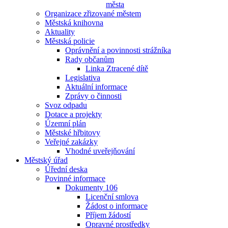
města
Organizace zřizované městem
Městská knihovna
Aktuality
Městská policie
Oprávnění a povinnosti strážníka
Rady občanům
Linka Ztracené dítě
Legislativa
Aktuální informace
Zprávy o činnosti
Svoz odpadu
Dotace a projekty
Územní plán
Městské hřbitovy
Veřejné zakázky
Vhodné uveřejňování
Městský úřad
Úřední deska
Povinné informace
Dokumenty 106
Licenční smlova
Žádost o informace
Příjem žádostí
Opravné prostředky