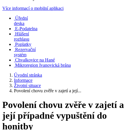
Více informací o mobilní aplikaci
Úřední
deska
E-Podatelna
Hlášení
rozhlasu
Poplatky
Rezervační
systém
Chvalkovice na Hané
Mikroregion Ivanovická brána
Úvodní stránka
Informace
Životní situace
Povolení chovu zvěře v zajetí a její...
Povolení chovu zvěře v zajetí a
její případné vypuštění do
honitby