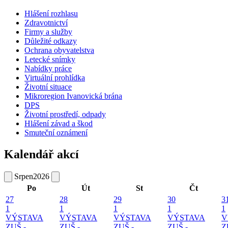
Hlášení rozhlasu
Zdravotnictví
Firmy a služby
Důležité odkazy
Ochrana obyvatelstva
Letecké snímky
Nabídky práce
Virtuální prohlídka
Životní situace
Mikroregion Ivanovická brána
DPS
Životní prostředí, odpady
Hlášení závad a škod
Smuteční oznámení
Kalendář akcí
Srpen
2026
Po
Út
St
Čt
27
28
29
30
3
1
1
1
1
1
VÝSTAVA
VÝSTAVA
VÝSTAVA
VÝSTAVA
V
ZUŠ -
ZUŠ -
ZUŠ -
ZUŠ -
Z