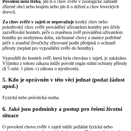
Povolení není třeba
, jde-li o chov zvěře v zoologické zahradě
zřízené obcí nebo krajem nebo jde-li o držení a chov loveckých
dravců.
Za chov zvěře v zajetí se nepovažuje
krotký chov nebo
polodivoký chov zvěře prováděný uživatelem honitby pro účely
zazvěřování honiteb, péče o zraněnou zvěř prováděná uživatelem
honitby po nezbytnou dobu, záchranné chovy a stanice potřebné
péče o zraněné živočichy zřizované podle předpisů o ochraně
přírody (neplatí pro vypouštění zvěře do honitby).
Vypouštět do honiteb zvěř, která byla chována v zajetí, je zakázáno.
Výjimku z tohoto zákazu může povolit orgán státní ochrany přírody
(§ 5 odst. 1 písm. c) zákona o myslivosti).
5. Kdo je oprávněn v této věci jednat (podat žádost
apod.)
Fyzická nebo právnická osoba.
6. Jaké jsou podmínky a postup pro řešení životní
situace
O povolení chovu zvěře v zajetí může požádat fyzická nebo