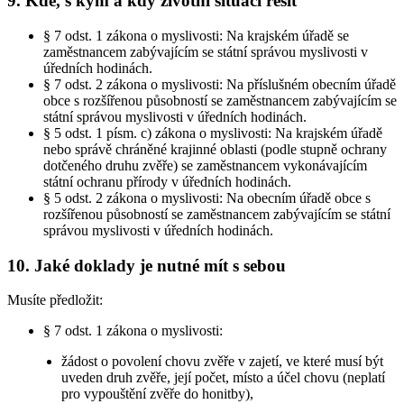
9. Kde, s kým a kdy životní situaci řešit
§ 7 odst. 1 zákona o myslivosti: Na krajském úřadě se
zaměstnancem zabývajícím se státní správou myslivosti v
úředních hodinách.
§ 7 odst. 2 zákona o myslivosti: Na příslušném obecním úřadě
obce s rozšířenou působností se zaměstnancem zabývajícím se
státní správou myslivosti v úředních hodinách.
§ 5 odst. 1 písm. c) zákona o myslivosti: Na krajském úřadě
nebo správě chráněné krajinné oblasti (podle stupně ochrany
dotčeného druhu zvěře) se zaměstnancem vykonávajícím
státní ochranu přírody v úředních hodinách.
§ 5 odst. 2 zákona o myslivosti: Na obecním úřadě obce s
rozšířenou působností se zaměstnancem zabývajícím se státní
správou myslivosti v úředních hodinách.
10. Jaké doklady je nutné mít s sebou
Musíte předložit:
§ 7 odst. 1 zákona o myslivosti:
žádost o povolení chovu zvěře v zajetí, ve které musí být
uveden druh zvěře, její počet, místo a účel chovu (neplatí
pro vypouštění zvěře do honitby),