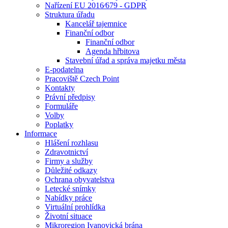
Nařízení EU 2016⁄679 - GDPR
Struktura úřadu
Kancelář tajemnice
Finanční odbor
Finanční odbor
Agenda hřbitova
Stavební úřad a správa majetku města
E-podatelna
Pracoviště Czech Point
Kontakty
Právní předpisy
Formuláře
Volby
Poplatky
Informace
Hlášení rozhlasu
Zdravotnictví
Firmy a služby
Důležité odkazy
Ochrana obyvatelstva
Letecké snímky
Nabídky práce
Virtuální prohlídka
Životní situace
Mikroregion Ivanovická brána