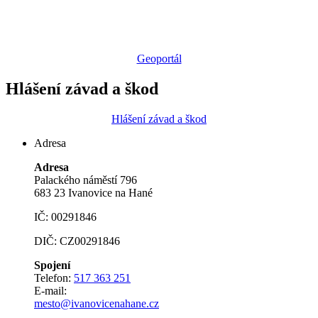
Geoportál
Hlášení závad a škod
Hlášení závad a škod
Adresa
Adresa
Palackého náměstí 796
683 23 Ivanovice na Hané
IČ: 00291846
DIČ: CZ00291846
Spojení
Telefon:
517 363 251
E-mail:
mesto@ivanovicenahane.cz