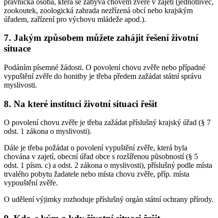
právnická osoba, která se zabývá chovem zvěře v zajetí (jednotlivec,
zookoutek, zoologická zahrada nezřízená obcí nebo krajským
úřadem, zařízení pro výchovu mládeže apod.).
7. Jakým způsobem můžete zahájit řešení životní
situace
Podáním písemné žádosti. O povolení chovu zvěře nebo případné
vypuštění zvěře do honitby je třeba předem zažádat státní správu
myslivosti.
8. Na které instituci životní situaci řešit
O povolení chovu zvěře je třeba zažádat příslušný krajský úřad (§ 7
odst. 1 zákona o myslivosti).
Dále je třeba požádat o povolení vypuštění zvěře, která byla
chována v zajetí, obecní úřad obce s rozšířenou působností (§ 5
odst. 1 písm. c) a odst. 2 zákona o myslivosti), příslušný podle místa
trvalého pobytu žadatele nebo místa chovu zvěře, příp. místa
vypouštění zvěře.
O udělení výjimky rozhoduje příslušný orgán státní ochrany přírody.