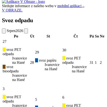
Sledujte informace z našeho webu v
mobilní aplikaci –
V OBRAZE.
Svoz odpadu
Srpen
2026
Po
Út
St
Čt
Pá
So
Ne
27
svoz PET
30
29
odpadu
Ivanovice
svoz PET
svoz papíru
na Hané
28
odpadu
31
1
2
Ivanovice
svoz
Ivanovice
na Hané
bioodpadu
na Hané
Ivanovice
na Hané
3
svoz PET
6
5
odpadu
Ivanovice
svoz PET