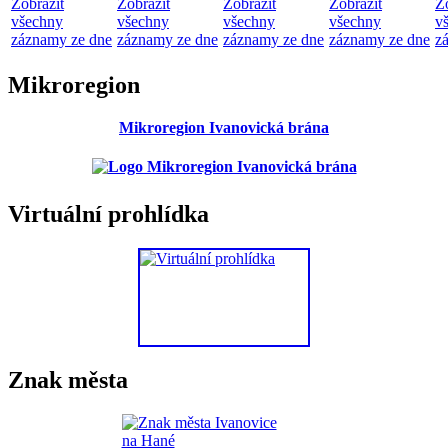
Zobrazit
Zobrazit
Zobrazit
Zobrazit
Z
všechny
všechny
všechny
všechny
v
záznamy ze dne
záznamy ze dne
záznamy ze dne
záznamy ze dne
z
Mikroregion
Mikroregion Ivanovická brána
Virtuální prohlídka
Znak města