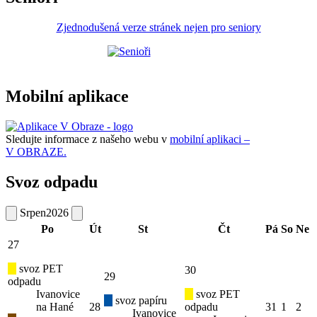
Zjednodušená verze stránek nejen pro seniory
Mobilní aplikace
Sledujte informace z našeho webu v
mobilní aplikaci –
V OBRAZE.
Svoz odpadu
Srpen
2026
Po
Út
St
Čt
Pá
So
Ne
27
svoz PET
30
29
odpadu
Ivanovice
svoz PET
svoz papíru
na Hané
28
odpadu
31
1
2
Ivanovice