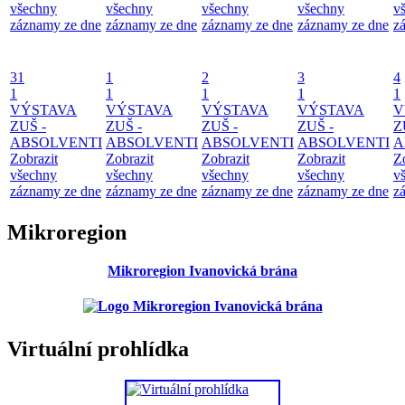
všechny
všechny
všechny
všechny
v
záznamy ze dne
záznamy ze dne
záznamy ze dne
záznamy ze dne
z
31
1
2
3
4
1
1
1
1
1
VÝSTAVA
VÝSTAVA
VÝSTAVA
VÝSTAVA
V
ZUŠ -
ZUŠ -
ZUŠ -
ZUŠ -
Z
ABSOLVENTI
ABSOLVENTI
ABSOLVENTI
ABSOLVENTI
A
Zobrazit
Zobrazit
Zobrazit
Zobrazit
Z
všechny
všechny
všechny
všechny
v
záznamy ze dne
záznamy ze dne
záznamy ze dne
záznamy ze dne
z
Mikroregion
Mikroregion Ivanovická brána
Virtuální prohlídka