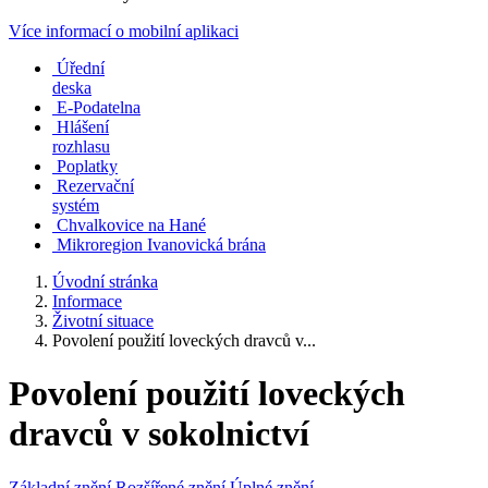
Více informací o mobilní aplikaci
Úřední
deska
E-Podatelna
Hlášení
rozhlasu
Poplatky
Rezervační
systém
Chvalkovice na Hané
Mikroregion Ivanovická brána
Úvodní stránka
Informace
Životní situace
Povolení použití loveckých dravců v...
Povolení použití loveckých
dravců v sokolnictví
Základní znění
Rozšířené znění
Úplné znění