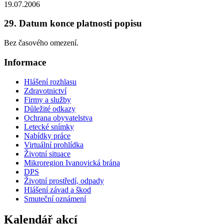
19.07.2006
29. Datum konce platnosti popisu
Bez časového omezení.
Informace
Hlášení rozhlasu
Zdravotnictví
Firmy a služby
Důležité odkazy
Ochrana obyvatelstva
Letecké snímky
Nabídky práce
Virtuální prohlídka
Životní situace
Mikroregion Ivanovická brána
DPS
Životní prostředí, odpady
Hlášení závad a škod
Smuteční oznámení
Kalendář akcí