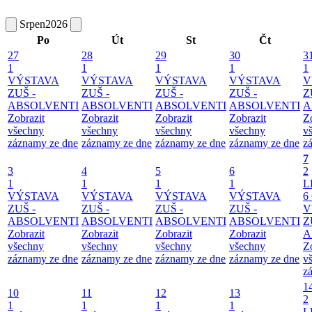
Srpen
2026
Po
Út
St
Čt
27
28
29
30
3
1
1
1
1
1
VÝSTAVA
VÝSTAVA
VÝSTAVA
VÝSTAVA
V
ZUŠ -
ZUŠ -
ZUŠ -
ZUŠ -
Z
ABSOLVENTI
ABSOLVENTI
ABSOLVENTI
ABSOLVENTI
A
Zobrazit
Zobrazit
Zobrazit
Zobrazit
Z
všechny
všechny
všechny
všechny
v
záznamy ze dne
záznamy ze dne
záznamy ze dne
záznamy ze dne
z
7
3
4
5
6
2
1
1
1
1
L
VÝSTAVA
VÝSTAVA
VÝSTAVA
VÝSTAVA
6
ZUŠ -
ZUŠ -
ZUŠ -
ZUŠ -
V
ABSOLVENTI
ABSOLVENTI
ABSOLVENTI
ABSOLVENTI
Z
Zobrazit
Zobrazit
Zobrazit
Zobrazit
A
všechny
všechny
všechny
všechny
Z
záznamy ze dne
záznamy ze dne
záznamy ze dne
záznamy ze dne
v
z
1
10
11
12
13
2
1
1
1
1
L