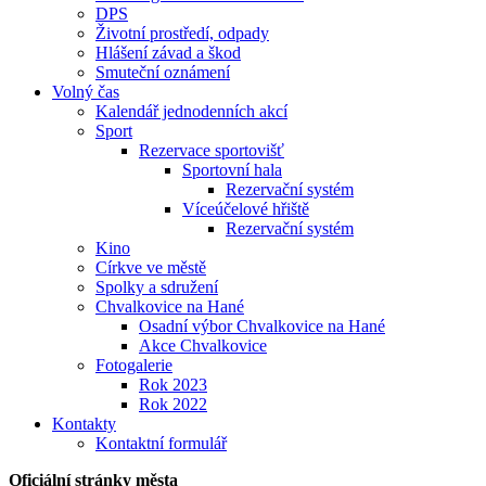
DPS
Životní prostředí, odpady
Hlášení závad a škod
Smuteční oznámení
Volný čas
Kalendář jednodenních akcí
Sport
Rezervace sportovišť
Sportovní hala
Rezervační systém
Víceúčelové hřiště
Rezervační systém
Kino
Církve ve městě
Spolky a sdružení
Chvalkovice na Hané
Osadní výbor Chvalkovice na Hané
Akce Chvalkovice
Fotogalerie
Rok 2023
Rok 2022
Kontakty
Kontaktní formulář
Oficiální stránky města