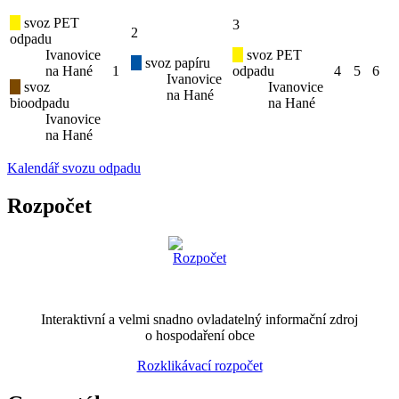
svoz PET
3
2
odpadu
Ivanovice
svoz PET
svoz papíru
na Hané
1
odpadu
4
5
6
Ivanovice
svoz
Ivanovice
na Hané
bioodpadu
na Hané
Ivanovice
na Hané
Kalendář svozu odpadu
Rozpočet
Interaktivní a velmi snadno ovladatelný informační zdroj
o hospodaření obce
Rozklikávací rozpočet