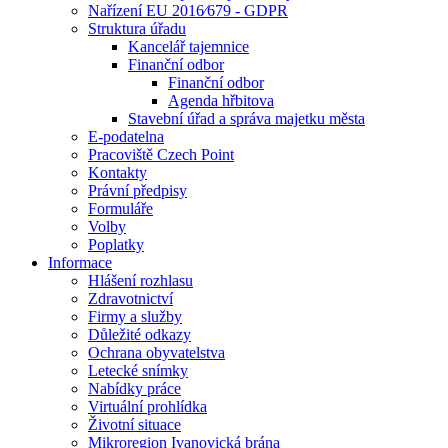
Nařízení EU 2016⁄679 - GDPR
Struktura úřadu
Kancelář tajemnice
Finanční odbor
Finanční odbor
Agenda hřbitova
Stavební úřad a správa majetku města
E-podatelna
Pracoviště Czech Point
Kontakty
Právní předpisy
Formuláře
Volby
Poplatky
Informace
Hlášení rozhlasu
Zdravotnictví
Firmy a služby
Důležité odkazy
Ochrana obyvatelstva
Letecké snímky
Nabídky práce
Virtuální prohlídka
Životní situace
Mikroregion Ivanovická brána