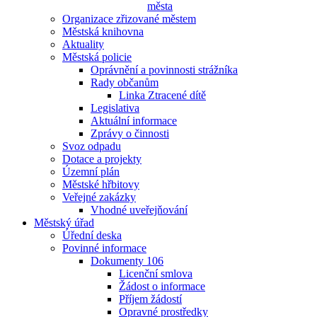
města
Organizace zřizované městem
Městská knihovna
Aktuality
Městská policie
Oprávnění a povinnosti strážníka
Rady občanům
Linka Ztracené dítě
Legislativa
Aktuální informace
Zprávy o činnosti
Svoz odpadu
Dotace a projekty
Územní plán
Městské hřbitovy
Veřejné zakázky
Vhodné uveřejňování
Městský úřad
Úřední deska
Povinné informace
Dokumenty 106
Licenční smlova
Žádost o informace
Příjem žádostí
Opravné prostředky