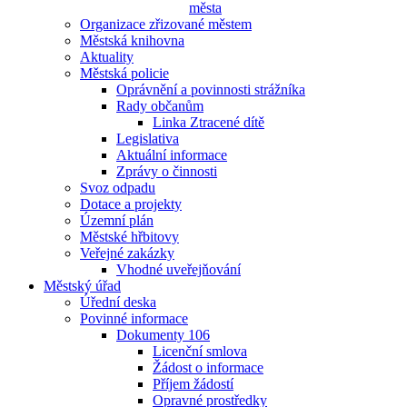
města
Organizace zřizované městem
Městská knihovna
Aktuality
Městská policie
Oprávnění a povinnosti strážníka
Rady občanům
Linka Ztracené dítě
Legislativa
Aktuální informace
Zprávy o činnosti
Svoz odpadu
Dotace a projekty
Územní plán
Městské hřbitovy
Veřejné zakázky
Vhodné uveřejňování
Městský úřad
Úřední deska
Povinné informace
Dokumenty 106
Licenční smlova
Žádost o informace
Příjem žádostí
Opravné prostředky