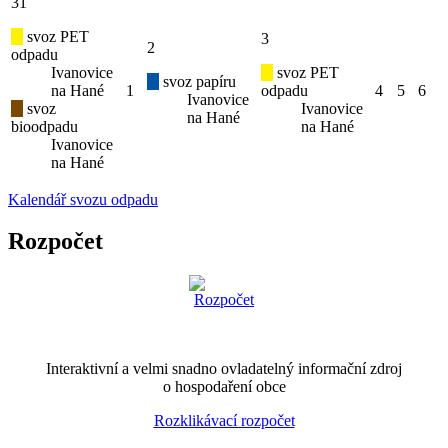
31
svoz PET
3
2
odpadu
Ivanovice
svoz PET
svoz papíru
na Hané
1
odpadu
4
5
6
Ivanovice
svoz
Ivanovice
na Hané
bioodpadu
na Hané
Ivanovice
na Hané
Kalendář svozu odpadu
Rozpočet
Interaktivní a velmi snadno ovladatelný informační zdroj
o hospodaření obce
Rozklikávací rozpočet