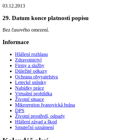
03.12.2013
29. Datum konce platnosti popisu
Bez časového omezení.
Informace
Hlášení rozhlasu
Zdravotnictví
Firmy a služby
Důležité odkazy
Ochrana obyvatelstva
Letecké snímky
Nabídky práce
Virtuální prohlídka
Životní situace
Mikroregion Ivanovická brána
DPS
Životní prostředí, odpady
Hlášení závad a škod
Smuteční oznámení