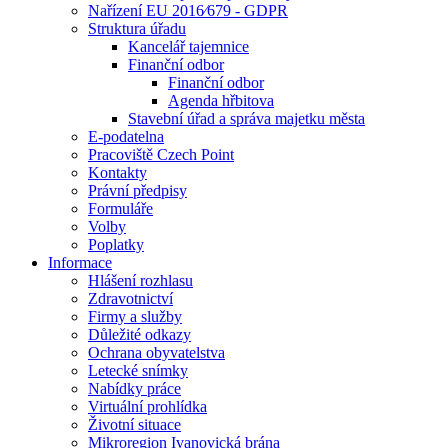
Nařízení EU 2016⁄679 - GDPR
Struktura úřadu
Kancelář tajemnice
Finanční odbor
Finanční odbor
Agenda hřbitova
Stavební úřad a správa majetku města
E-podatelna
Pracoviště Czech Point
Kontakty
Právní předpisy
Formuláře
Volby
Poplatky
Informace
Hlášení rozhlasu
Zdravotnictví
Firmy a služby
Důležité odkazy
Ochrana obyvatelstva
Letecké snímky
Nabídky práce
Virtuální prohlídka
Životní situace
Mikroregion Ivanovická brána