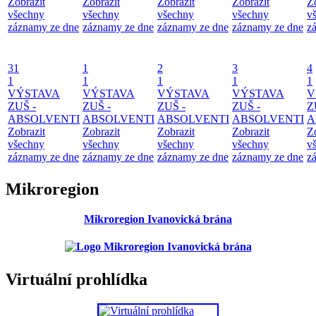
Zobrazit
Zobrazit
Zobrazit
Zobrazit
Z
všechny
všechny
všechny
všechny
v
záznamy ze dne
záznamy ze dne
záznamy ze dne
záznamy ze dne
z
31
1
2
3
4
1
1
1
1
1
VÝSTAVA
VÝSTAVA
VÝSTAVA
VÝSTAVA
V
ZUŠ -
ZUŠ -
ZUŠ -
ZUŠ -
Z
ABSOLVENTI
ABSOLVENTI
ABSOLVENTI
ABSOLVENTI
A
Zobrazit
Zobrazit
Zobrazit
Zobrazit
Z
všechny
všechny
všechny
všechny
v
záznamy ze dne
záznamy ze dne
záznamy ze dne
záznamy ze dne
z
Mikroregion
Mikroregion Ivanovická brána
Virtuální prohlídka