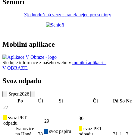
Senioři
Zjednodušená verze stránek nejen pro seniory
Mobilní aplikace
Sledujte informace z našeho webu v
mobilní aplikaci –
V OBRAZE.
Svoz odpadu
Srpen
2026
Po
Út
St
Čt
Pá
So
Ne
27
svoz PET
30
29
odpadu
Ivanovice
svoz PET
svoz papíru
na Hané
28
odpadu
31
1
2