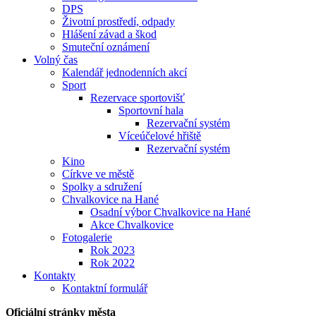
DPS
Životní prostředí, odpady
Hlášení závad a škod
Smuteční oznámení
Volný čas
Kalendář jednodenních akcí
Sport
Rezervace sportovišť
Sportovní hala
Rezervační systém
Víceúčelové hřiště
Rezervační systém
Kino
Církve ve městě
Spolky a sdružení
Chvalkovice na Hané
Osadní výbor Chvalkovice na Hané
Akce Chvalkovice
Fotogalerie
Rok 2023
Rok 2022
Kontakty
Kontaktní formulář
Oficiální stránky města