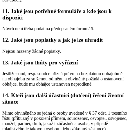
11. Jaké jsou potřebné formuláře a kde jsou k
dispozici
Návrh není třeba podat na předepsaném formuláři.
12. Jaké jsou poplatky a jak je lze uhradit
Nejsou hrazeny žádné poplatky.
13. Jaké jsou lhůty pro vyřízení
Jestliže soud, resp. soudce přizná právo na bezplatnou obhajobu či
na obhajobu za sníženou odměnu a obviněný požádá o ustanovení
obhájce, bude mu obhájce ustanoven neprodleně.
14. Kteří jsou další účastníci (dotčení) řešení životní
situace
Mimo obviněného se jedná o osoby uvedené v § 37 odst. 1 trestního
řádu (příbuzný v pokolení přímém, sourozenec, osvojitel, osvojenec,
manžel, partner, druh, jakož i zúčastněna osoba; v případě
mladistvého je takovou osobou i jeho zákonný zástupce).