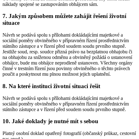
náklady spojené se zastupováním obhájcem sám.
7. Jakým způsobem můžete zahájit řešení životní
situace
Návrh se podává spolu s přílohami dokládajícími majetkové a
sociální poměry obviněného v přípravném řízení prostřednictvím
státního zástupce a v řízení před soudem soudu prvního stupně.
Jestliže soud, resp. soudce přizná právo na bezplatnou obhajobu či
na obhajobu za sníženou odměnu a obviněný požádá o ustanovení
obhájce, bude mu obhájce neprodleně ustanoven. Všechny orgány
činné v trestním řízení jsou povinny obviněného o těchto právech
poučit a poskytnout mu plnou možnost jejich uplatnění.
8. Na které instituci životní situaci řešit
Návrh se podává spolu s přílohami dokládajícími majetkové a
sociální poměry obviněného v přípravném řízení prostřednictvím
státního zástupce a v řízení před soudem soudu prvního stupně.
10. Jaké doklady je nutné mít s sebou
Platný osobní doklad opatřený fotografií (občanský průkaz, cestovní
pas apod.).