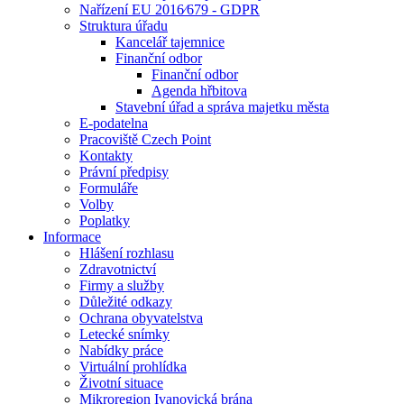
Nařízení EU 2016⁄679 - GDPR
Struktura úřadu
Kancelář tajemnice
Finanční odbor
Finanční odbor
Agenda hřbitova
Stavební úřad a správa majetku města
E-podatelna
Pracoviště Czech Point
Kontakty
Právní předpisy
Formuláře
Volby
Poplatky
Informace
Hlášení rozhlasu
Zdravotnictví
Firmy a služby
Důležité odkazy
Ochrana obyvatelstva
Letecké snímky
Nabídky práce
Virtuální prohlídka
Životní situace
Mikroregion Ivanovická brána