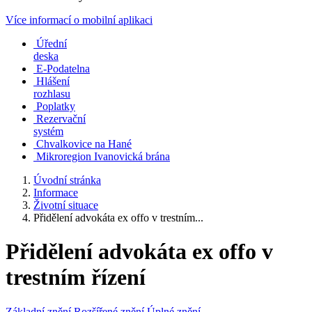
Více informací o mobilní aplikaci
Úřední
deska
E-Podatelna
Hlášení
rozhlasu
Poplatky
Rezervační
systém
Chvalkovice na Hané
Mikroregion Ivanovická brána
Úvodní stránka
Informace
Životní situace
Přidělení advokáta ex offo v trestním...
Přidělení advokáta ex offo v
trestním řízení
Základní znění
Rozšířené znění
Úplné znění