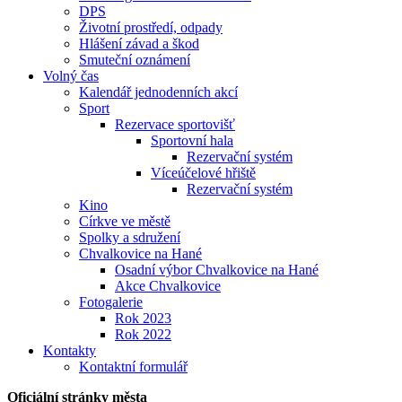
DPS
Životní prostředí, odpady
Hlášení závad a škod
Smuteční oznámení
Volný čas
Kalendář jednodenních akcí
Sport
Rezervace sportovišť
Sportovní hala
Rezervační systém
Víceúčelové hřiště
Rezervační systém
Kino
Církve ve městě
Spolky a sdružení
Chvalkovice na Hané
Osadní výbor Chvalkovice na Hané
Akce Chvalkovice
Fotogalerie
Rok 2023
Rok 2022
Kontakty
Kontaktní formulář
Oficiální stránky města