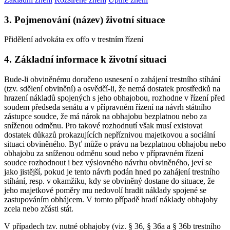
3. Pojmenování (název) životní situace
Přidělení advokáta ex offo v trestním řízení
4. Základní informace k životní situaci
Bude-li obviněnému doručeno usnesení o zahájení trestního stíhání
(tzv. sdělení obvinění) a osvědčí-li, že nemá dostatek prostředků na
hrazení nákladů spojených s jeho obhajobou, rozhodne v řízení před
soudem předseda senátu a v přípravném řízení na návrh státního
zástupce soudce, že má nárok na obhajobu bezplatnou nebo za
sníženou odměnu. Pro takové rozhodnutí však musí existovat
dostatek důkazů prokazujících nepříznivou majetkovou a sociální
situaci obviněného. Byť může o právu na bezplatnou obhajobu nebo
obhajobu za sníženou odměnu soud nebo v přípravném řízení
soudce rozhodnout i bez výslovného návrhu obviněného, jeví se
jako jistější, pokud je tento návrh podán hned po zahájení trestního
stíhání, resp. v okamžiku, kdy se obviněný dostane do situace, že
jeho majetkové poměry mu nedovolí hradit náklady spojené se
zastupováním obhájcem. V tomto případě hradí náklady obhajoby
zcela nebo zčásti stát.
V případech tzv. nutné obhajoby (viz. § 36, § 36a a § 36b trestního