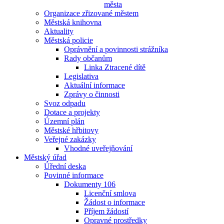
města
Organizace zřizované městem
Městská knihovna
Aktuality
Městská policie
Oprávnění a povinnosti strážníka
Rady občanům
Linka Ztracené dítě
Legislativa
Aktuální informace
Zprávy o činnosti
Svoz odpadu
Dotace a projekty
Územní plán
Městské hřbitovy
Veřejné zakázky
Vhodné uveřejňování
Městský úřad
Úřední deska
Povinné informace
Dokumenty 106
Licenční smlova
Žádost o informace
Příjem žádostí
Opravné prostředky