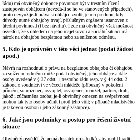
řádu) má obviněný dokonce povinnost být v trestním řízení
zastupován obhájcem (nevzdá-li se ho ve stanovených případech),
proto nevyužije-li práva si obhájce zvolit, je mu po dobu, kdy
důvody nutné obhajoby trvají, příslušným orgánem ustanoven z
úřední povinnosti (i bez návrhu). I zde má obviněný však možnost
osvědčit, že s ohledem na jeho majetkovou a sociální situaci má
nárok na obhajobu bezplatnou nebo za sníženou odměnu.
5. Kdo je oprávněn v této věci jednat (podat žádost
apod.)
Návrh na rozhodnutí o právu na bezplatnou obhajobu či obhajobu
za sníženou odměnu může podat obviněný, jeho obhájce a dále
osoby uvedené v § 37 odst. 1 trestního řádu resp. v § 44 odst. 2
zákona o soudnictví ve věcech mládeže (příbuzný v pokolení
přímém, sourozenec, osvojitel, osvojenec, manžel, partner, druh,
jakož i zúčastněna osoba; je-li obviněný omezen na svéprávnosti,
mohou tak tyto osoby učinit i proti jeho vůli; v případě mladistvého
je takovou osobou i jeho zákonný zástupce).
6. Jaké jsou podmínky a postup pro řešení životní
situace
Obviněný osvědčí, že nemá dostatek prostředků, aby mohl hradit