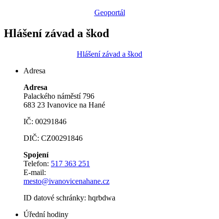
Geoportál
Hlášení závad a škod
Hlášení závad a škod
Adresa
Adresa
Palackého náměstí 796
683 23 Ivanovice na Hané
IČ: 00291846
DIČ: CZ00291846
Spojení
Telefon:
517 363 251
E-mail:
mesto@ivanovicenahane.cz
ID datové schránky: hqrbdwa
Úřední hodiny