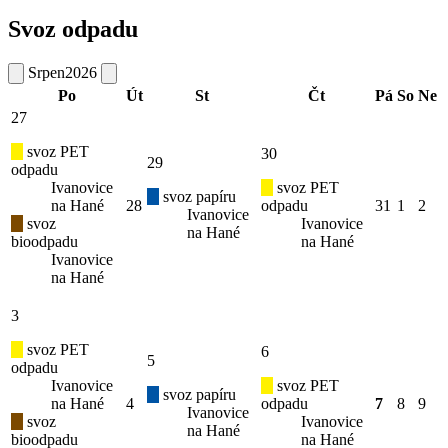
Svoz odpadu
Srpen
2026
Po
Út
St
Čt
Pá
So
Ne
27
svoz PET
30
29
odpadu
Ivanovice
svoz PET
svoz papíru
na Hané
28
odpadu
31
1
2
Ivanovice
svoz
Ivanovice
na Hané
bioodpadu
na Hané
Ivanovice
na Hané
3
svoz PET
6
5
odpadu
Ivanovice
svoz PET
svoz papíru
na Hané
4
odpadu
7
8
9
Ivanovice
svoz
Ivanovice
na Hané
bioodpadu
na Hané