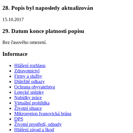
28. Popis byl naposledy aktualizován
15.10.2017
29. Datum konce platnosti popisu
Bez časového omezení.
Informace
Hlášení rozhlasu
Zdravotnictví
Firmy a služby
Důležité odkazy
Ochrana obyvatelstva
Letecké snímky
Nabídky práce
Virtuální prohlídka
Životní situace
Mikroregion Ivanovická brána
DPS
Životní prostředí, odpady
Hlášení závad a škod