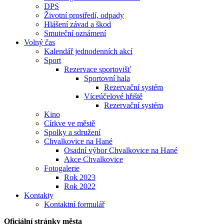
DPS
Životní prostředí, odpady
Hlášení závad a škod
Smuteční oznámení
Volný čas
Kalendář jednodenních akcí
Sport
Rezervace sportovišť
Sportovní hala
Rezervační systém
Víceúčelové hřiště
Rezervační systém
Kino
Církve ve městě
Spolky a sdružení
Chvalkovice na Hané
Osadní výbor Chvalkovice na Hané
Akce Chvalkovice
Fotogalerie
Rok 2023
Rok 2022
Kontakty
Kontaktní formulář
Oficiální stránky města