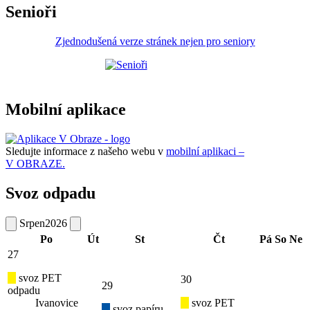
Senioři
Zjednodušená verze stránek nejen pro seniory
Mobilní aplikace
Sledujte informace z našeho webu v
mobilní aplikaci –
V OBRAZE.
Svoz odpadu
Srpen
2026
Po
Út
St
Čt
Pá
So
Ne
27
svoz PET
30
29
odpadu
Ivanovice
svoz PET
svoz papíru