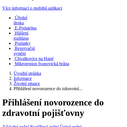
Více informací o mobilní aplikaci
Úřední
deska
E-Podatelna
Hlášení
rozhlasu
Poplatky
Rezervační
systém
Chvalkovice na Hané
Mikroregion Ivanovická brána
Úvodní stránka
Informace
Životní situace
Přihlášení novorozence do zdravotní...
Přihlášení novorozence do
zdravotní pojišťovny
Základní znění
Rozšířené znění
Úplné znění