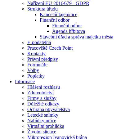
Nařízení EU 2016⁄679 - GDPR
Struktura úřadu
Kancelář tajemnice
Finanční odbor
Finanční odbor
Agenda hřbitova
Stavební úřad a správa majetku města
E-podatelna
Pracoviště Czech Point
Kontakty
Právní předpisy
Formuláře
Volby
Poplatky
Informace
Hlášení rozhlasu
Zdravotnictví
Firmy a služby
Důležité odkazy
Ochrana obyvatelstva
Letecké snímky
Nabídky práce
Virtuální prohlídka
Životní situace
Mikroregion Ivanovická brána