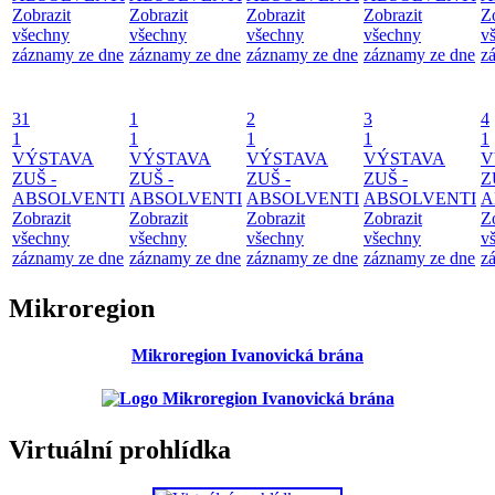
Zobrazit
Zobrazit
Zobrazit
Zobrazit
Z
všechny
všechny
všechny
všechny
v
záznamy ze dne
záznamy ze dne
záznamy ze dne
záznamy ze dne
z
31
1
2
3
4
1
1
1
1
1
VÝSTAVA
VÝSTAVA
VÝSTAVA
VÝSTAVA
V
ZUŠ -
ZUŠ -
ZUŠ -
ZUŠ -
Z
ABSOLVENTI
ABSOLVENTI
ABSOLVENTI
ABSOLVENTI
A
Zobrazit
Zobrazit
Zobrazit
Zobrazit
Z
všechny
všechny
všechny
všechny
v
záznamy ze dne
záznamy ze dne
záznamy ze dne
záznamy ze dne
z
Mikroregion
Mikroregion Ivanovická brána
Virtuální prohlídka