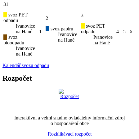
31
svoz PET
3
2
odpadu
Ivanovice
svoz PET
svoz papíru
na Hané
1
odpadu
4
5
6
Ivanovice
svoz
Ivanovice
na Hané
bioodpadu
na Hané
Ivanovice
na Hané
Kalendář svozu odpadu
Rozpočet
Interaktivní a velmi snadno ovladatelný informační zdroj
o hospodaření obce
Rozklikávací rozpočet