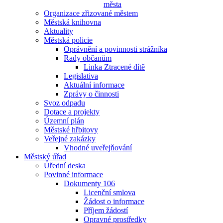
města
Organizace zřizované městem
Městská knihovna
Aktuality
Městská policie
Oprávnění a povinnosti strážníka
Rady občanům
Linka Ztracené dítě
Legislativa
Aktuální informace
Zprávy o činnosti
Svoz odpadu
Dotace a projekty
Územní plán
Městské hřbitovy
Veřejné zakázky
Vhodné uveřejňování
Městský úřad
Úřední deska
Povinné informace
Dokumenty 106
Licenční smlova
Žádost o informace
Příjem žádostí
Opravné prostředky