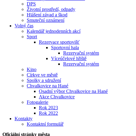
DPS
Životní prostředí, odpady
Hlášení závad a škod
Smuteční oznámení
Volný čas
Kalendář jednodenních akcí
Sport
Rezervace sportovišť
Sportovní hala
Rezervační systém
Víceúčelové hřiště
Rezervační systém
Kino
Církve ve městě
Spolky a sdružení
Chvalkovice na Hané
Osadní výbor Chvalkovice na Hané
Akce Chvalkovice
Fotogalerie
Rok 2023
Rok 2022
Kontakty
Kontaktní formulář
Oficiální stránky města