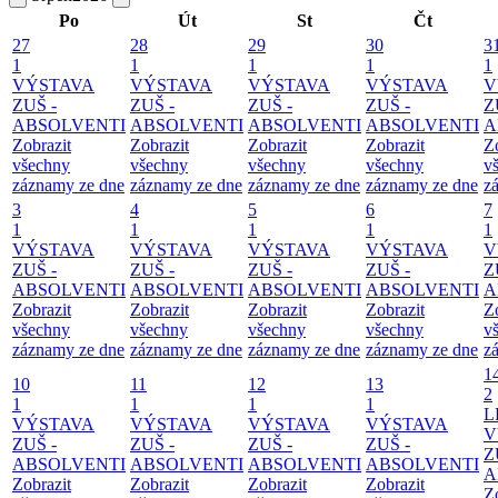
Po
Út
St
Čt
27
28
29
30
3
1
1
1
1
1
VÝSTAVA
VÝSTAVA
VÝSTAVA
VÝSTAVA
V
ZUŠ -
ZUŠ -
ZUŠ -
ZUŠ -
Z
ABSOLVENTI
ABSOLVENTI
ABSOLVENTI
ABSOLVENTI
A
Zobrazit
Zobrazit
Zobrazit
Zobrazit
Z
všechny
všechny
všechny
všechny
v
záznamy ze dne
záznamy ze dne
záznamy ze dne
záznamy ze dne
z
3
4
5
6
7
1
1
1
1
1
VÝSTAVA
VÝSTAVA
VÝSTAVA
VÝSTAVA
V
ZUŠ -
ZUŠ -
ZUŠ -
ZUŠ -
Z
ABSOLVENTI
ABSOLVENTI
ABSOLVENTI
ABSOLVENTI
A
Zobrazit
Zobrazit
Zobrazit
Zobrazit
Z
všechny
všechny
všechny
všechny
v
záznamy ze dne
záznamy ze dne
záznamy ze dne
záznamy ze dne
z
1
10
11
12
13
2
1
1
1
1
L
VÝSTAVA
VÝSTAVA
VÝSTAVA
VÝSTAVA
V
ZUŠ -
ZUŠ -
ZUŠ -
ZUŠ -
Z
ABSOLVENTI
ABSOLVENTI
ABSOLVENTI
ABSOLVENTI
A
Zobrazit
Zobrazit
Zobrazit
Zobrazit
Z