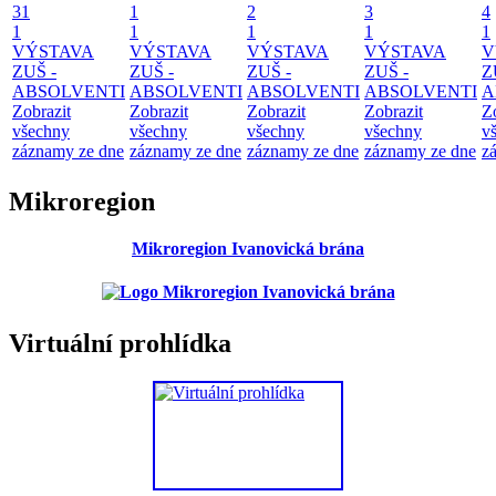
31
1
2
3
4
1
1
1
1
1
VÝSTAVA
VÝSTAVA
VÝSTAVA
VÝSTAVA
V
ZUŠ -
ZUŠ -
ZUŠ -
ZUŠ -
Z
ABSOLVENTI
ABSOLVENTI
ABSOLVENTI
ABSOLVENTI
A
Zobrazit
Zobrazit
Zobrazit
Zobrazit
Z
všechny
všechny
všechny
všechny
v
záznamy ze dne
záznamy ze dne
záznamy ze dne
záznamy ze dne
z
Mikroregion
Mikroregion Ivanovická brána
Virtuální prohlídka