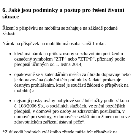
6. Jaké jsou podmínky a postup pro řešení životní
situace
Řízení o příspěvku na mobilitu se zahajuje na základě podané
žádosti.
Nárok na příspěvek na mobilitu má osoba starší 1 roku:
která má nárok na průkaz osoby se zdravotním postižením
označený symbolem "ZTP" nebo "ZTP/P", přiznaný podle
předpisů účinných od 1. ledna 2014,
opakovaně se v kalendářním měsíci za úhradu dopravuje nebo
je dopravována (splnění této podmínky žadatel prokazuje
čestným prohlášením, které je součástí žádosti o příspěvek na
mobilitu) a
nejsou jí poskytovány pobytové sociální služby podle zákona
č. 108/2006 Sb., o sociálních službách, ve znění pozdějších
předpisů, v domově pro osoby se zdravotním postižením, v
domově pro seniory, v domově se zvláštním režimem nebo ve
zdravotnickém zařízení ústavní péče*.
*Z důvodů hodných zvláštního zřetele může být příspěvek na