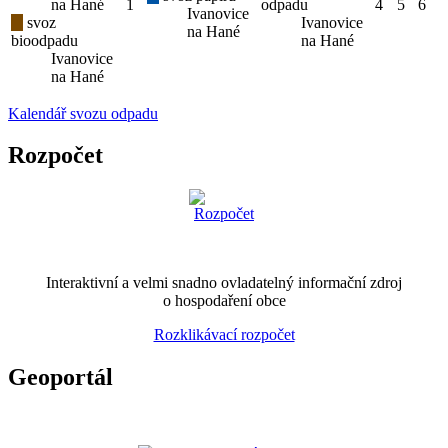
na Hané
1
odpadu
4
5
6
Ivanovice
svoz
Ivanovice
na Hané
bioodpadu
na Hané
Ivanovice
na Hané
Kalendář svozu odpadu
Rozpočet
Interaktivní a velmi snadno ovladatelný informační zdroj
o hospodaření obce
Rozklikávací rozpočet
Geoportál