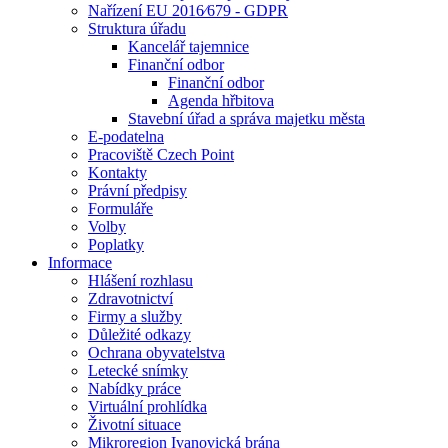
Nařízení EU 2016⁄679 - GDPR
Struktura úřadu
Kancelář tajemnice
Finanční odbor
Finanční odbor
Agenda hřbitova
Stavební úřad a správa majetku města
E-podatelna
Pracoviště Czech Point
Kontakty
Právní předpisy
Formuláře
Volby
Poplatky
Informace
Hlášení rozhlasu
Zdravotnictví
Firmy a služby
Důležité odkazy
Ochrana obyvatelstva
Letecké snímky
Nabídky práce
Virtuální prohlídka
Životní situace
Mikroregion Ivanovická brána