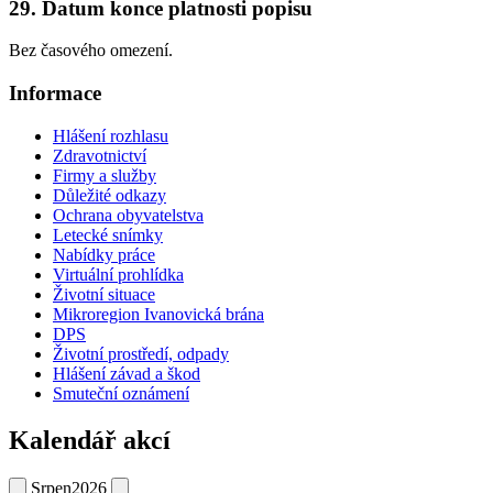
29. Datum konce platnosti popisu
Bez časového omezení.
Informace
Hlášení rozhlasu
Zdravotnictví
Firmy a služby
Důležité odkazy
Ochrana obyvatelstva
Letecké snímky
Nabídky práce
Virtuální prohlídka
Životní situace
Mikroregion Ivanovická brána
DPS
Životní prostředí, odpady
Hlášení závad a škod
Smuteční oznámení
Kalendář akcí
Srpen
2026