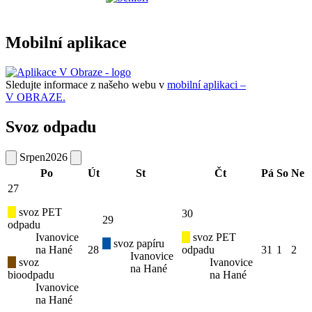
Mobilní aplikace
Sledujte informace z našeho webu v
mobilní aplikaci –
V OBRAZE.
Svoz odpadu
Srpen
2026
Po
Út
St
Čt
Pá
So
Ne
27
svoz PET
30
29
odpadu
Ivanovice
svoz PET
svoz papíru
na Hané
28
odpadu
31
1
2
Ivanovice
svoz
Ivanovice
na Hané
bioodpadu
na Hané
Ivanovice
na Hané