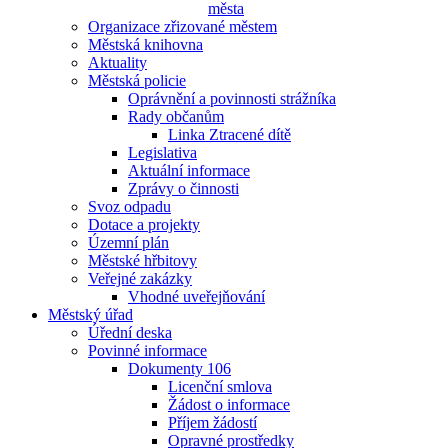
města
Organizace zřizované městem
Městská knihovna
Aktuality
Městská policie
Oprávnění a povinnosti strážníka
Rady občanům
Linka Ztracené dítě
Legislativa
Aktuální informace
Zprávy o činnosti
Svoz odpadu
Dotace a projekty
Územní plán
Městské hřbitovy
Veřejné zakázky
Vhodné uveřejňování
Městský úřad
Úřední deska
Povinné informace
Dokumenty 106
Licenční smlova
Žádost o informace
Příjem žádostí
Opravné prostředky