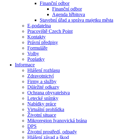
Finanční odbor
Finanční odbor
Agenda hřbitova
Stavební úřad a správa majetku města
E-podatelna
Pracoviště Czech Point
Kontakty
Právní předpisy
Formuláře
Volby
Poplatky
Informace
Hlášení rozhlasu
Zdravotnictví
Firmy a služby
Důležité odkazy
Ochrana obyvatelstva
Letecké snímky
Nabídky práce
Virtuální prohlídka
Životní situace
Mikroregion Ivanovická brána
DPS
Životní prostředí, odpady
Hlášení závad a škod