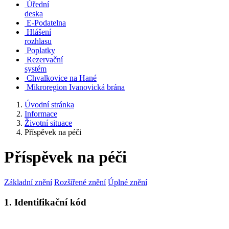
Úřední
deska
E-Podatelna
Hlášení
rozhlasu
Poplatky
Rezervační
systém
Chvalkovice na Hané
Mikroregion Ivanovická brána
Úvodní stránka
Informace
Životní situace
Příspěvek na péči
Příspěvek na péči
Základní znění
Rozšířené znění
Úplné znění
1. Identifikační kód