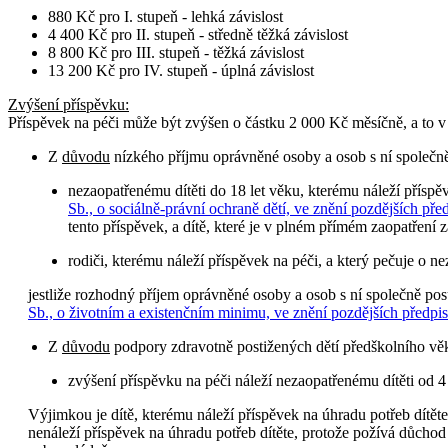
880 Kč pro I. stupeň - lehká závislost
4 400 Kč pro II. stupeň - středně těžká závislost
8 800 Kč pro III. stupeň - těžká závislost
13 200 Kč pro IV. stupeň - úplná závislost
Zvýšení příspěvku
:
Příspěvek na péči může být zvýšen o částku 2 000 Kč měsíčně, a to 
Z
důvodu
nízkého příjmu oprávněné osoby a osob s ní společn
nezaopatřenému dítěti do 18 let věku, kterému náleží příspě
Sb., o sociálně-právní ochraně dětí, ve znění pozdějších pře
tento příspěvek, a dítě, které je v plném přímém zaopatření z
rodiči, kterému náleží příspěvek na péči, a který pečuje o ne
jestliže rozhodný příjem oprávněné osoby a osob s ní společně p
Sb., o životním a existenčním minimu, ve znění pozdějších předpi
Z
důvodu
podpory zdravotně postižených dětí předškolního vě
zvýšení příspěvku na péči náleží nezaopatřenému dítěti od 4 d
Výjimkou je dítě, kterému náleží příspěvek na úhradu potřeb dítě
nenáleží příspěvek na úhradu potřeb dítěte, protože požívá důchod z