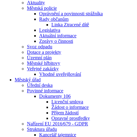
Aktuality
Městská policie
Oprávnění a povinnosti strážníka
Rady občanům
Linka Ztracené dítě
Legislativa
Aktuální informace
Zprávy o činnosti
Svoz odpadu
Dotace a projekty
Územní plán
Městské hřbitovy
Veřejné zakázky
Vhodné uveřejňování
Městský úřad
Úřední deska
Povinné informace
Dokumenty 106
Licenční smlova
Žádost o informace
Příjem žádostí
Opravné prostředky
Nařízení EU 2016⁄679 - GDPR
Struktura úřadu
Kancelář tajemnice