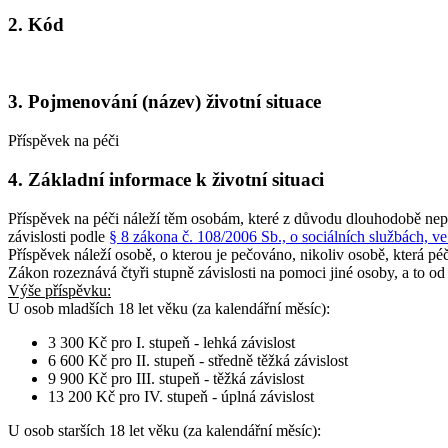
2. Kód
3. Pojmenování (název) životní situace
Příspěvek na péči
4. Základní informace k životní situaci
Příspěvek na péči náleží těm osobám, které z důvodu dlouhodobě nepř
závislosti podle
§ 8 zákona č. 108/2006 Sb., o sociálních službách, ve
Příspěvek náleží osobě, o kterou je pečováno, nikoliv osobě, která péči
Zákon rozeznává čtyři stupně závislosti na pomoci jiné osoby, a to od 
Výše příspěvku:
U osob
mladších 18 let věku
(za kalendářní měsíc):
3 300 Kč pro I. stupeň - lehká závislost
6 600 Kč pro II. stupeň - středně těžká závislost
9 900 Kč pro III. stupeň - těžká závislost
13 200 Kč pro IV. stupeň - úplná závislost
U osob
starších 18 let věku
(za kalendářní měsíc):