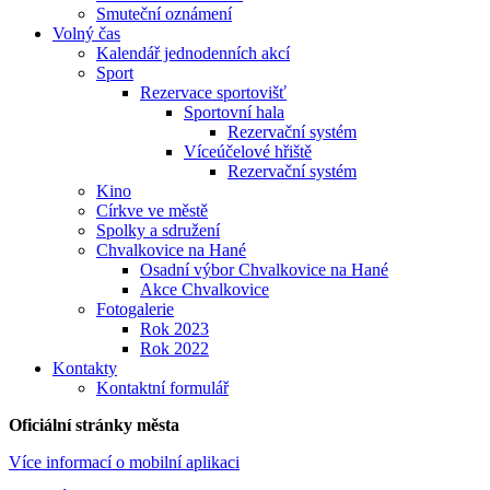
Smuteční oznámení
Volný čas
Kalendář jednodenních akcí
Sport
Rezervace sportovišť
Sportovní hala
Rezervační systém
Víceúčelové hřiště
Rezervační systém
Kino
Církve ve městě
Spolky a sdružení
Chvalkovice na Hané
Osadní výbor Chvalkovice na Hané
Akce Chvalkovice
Fotogalerie
Rok 2023
Rok 2022
Kontakty
Kontaktní formulář
Oficiální stránky města
Více informací o mobilní aplikaci