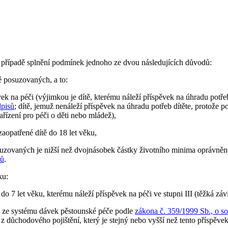
v případě splnění podmínek jednoho ze dvou následujících důvodů:
ě posuzovaných, a to:
vek na péči (výjimkou je dítě, kterému náleží příspěvek na úhradu potř
dpisů
; dítě, jemuž nenáleží příspěvek na úhradu potřeb dítěte, protože 
ařízení pro péči o děti nebo mládež),
zaopatřené dítě do 18 let věku,
osuzovaných je nižší než dvojnásobek částky životního minima oprávně
sů
.
ku:
o 7 let věku, kterému náleží příspěvek na péči ve stupni III (těžká závi
te ze systému dávek pěstounské péče podle
zákona č. 359/1999 Sb., o so
 důchodového pojištění, který je stejný nebo vyšší než tento příspěvek,