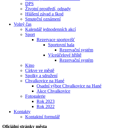
DPS
Životní prostředí, odpady
Hlášení závad a škod
Smuteční oznámení
Volný čas
Kalendář jednodenních akcí
Sport
Rezervace sportovišť
Sportovní hala
Rezervační systém
Víceúčelové hřiště
Rezervační systém
Kino
Církve ve městě
Spolky a sdružení
Chvalkovice na Hané
Osadní výbor Chvalkovice na Hané
Akce Chvalkovice
Fotogalerie
Rok 2023
Rok 2022
Kontakty
Kontaktní formulář
Oficiální stránky města