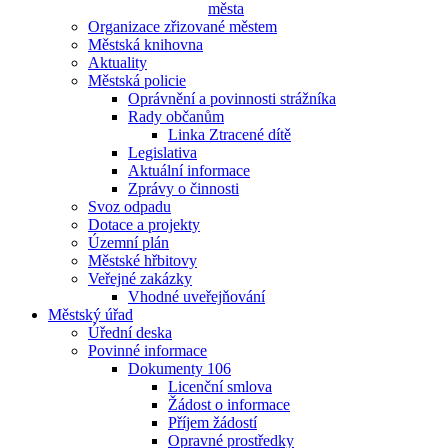
města
Organizace zřizované městem
Městská knihovna
Aktuality
Městská policie
Oprávnění a povinnosti strážníka
Rady občanům
Linka Ztracené dítě
Legislativa
Aktuální informace
Zprávy o činnosti
Svoz odpadu
Dotace a projekty
Územní plán
Městské hřbitovy
Veřejné zakázky
Vhodné uveřejňování
Městský úřad
Úřední deska
Povinné informace
Dokumenty 106
Licenční smlova
Žádost o informace
Příjem žádostí
Opravné prostředky