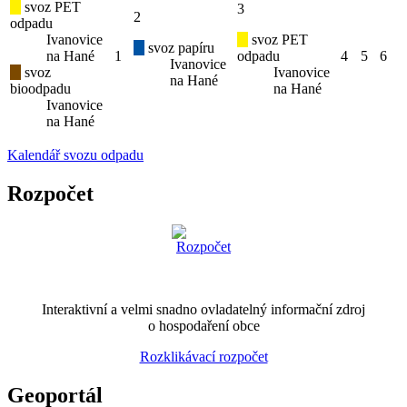
svoz PET
3
2
odpadu
Ivanovice
svoz PET
svoz papíru
na Hané
1
odpadu
4
5
6
Ivanovice
svoz
Ivanovice
na Hané
bioodpadu
na Hané
Ivanovice
na Hané
Kalendář svozu odpadu
Rozpočet
Interaktivní a velmi snadno ovladatelný informační zdroj
o hospodaření obce
Rozklikávací rozpočet
Geoportál