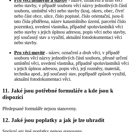
Pro věci nemovité a stavby
- název, označení a druh věci
nebo stavby, v případě souboru věcí názvy jednotlivých částí
souboru, umístění věci nebo stavby (kraj, okres, obec, čtvrť
nebo část obce, ulice, číslo popisné, číslo orientační, jsou-li
tato čísla přidělena, název katastrálního území, parcelní číslo
pozemku), uvedení vlastníka, případně spoluvlastníků věci
nebo stavby s jejich úplnou adresou, popis věci nebo stavby,
její současný stav a využití, aktuální fotodokumentaci věci
nebo stavby.
Pro věci movité
- název, označení a druh věci, v případě
souboru věcí názvy jednotlivých částí souboru, přesné určení
umístění věci, uvedení vlastníka, případně spoluvlastníků věci
s jejich úplnou adresou, popis věci, její rozměry, materiál,
technika apod., její současný stav, popřípadě způsob využití,
aktuální fotodokumentaci věci.
11. Jaké jsou potřebné formuláře a kde jsou k
dispozici
Předepsané formuláře nejsou stanoveny.
12. Jaké jsou poplatky a jak je lze uhradit
Správní ani jiné poplatky nejsou stanoveny.