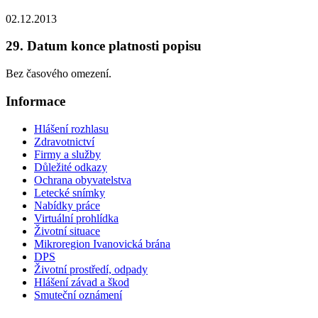
02.12.2013
29. Datum konce platnosti popisu
Bez časového omezení.
Informace
Hlášení rozhlasu
Zdravotnictví
Firmy a služby
Důležité odkazy
Ochrana obyvatelstva
Letecké snímky
Nabídky práce
Virtuální prohlídka
Životní situace
Mikroregion Ivanovická brána
DPS
Životní prostředí, odpady
Hlášení závad a škod
Smuteční oznámení