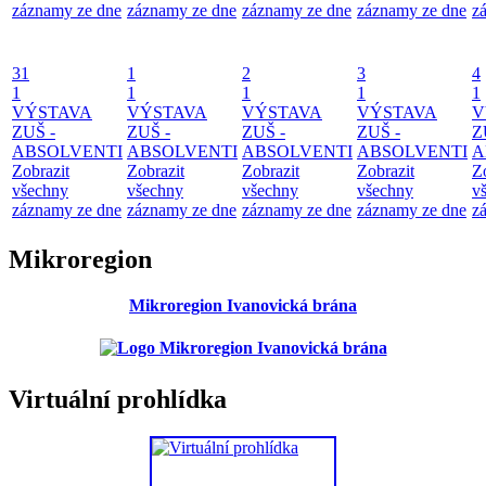
záznamy ze dne
záznamy ze dne
záznamy ze dne
záznamy ze dne
z
31
1
2
3
4
1
1
1
1
1
VÝSTAVA
VÝSTAVA
VÝSTAVA
VÝSTAVA
V
ZUŠ -
ZUŠ -
ZUŠ -
ZUŠ -
Z
ABSOLVENTI
ABSOLVENTI
ABSOLVENTI
ABSOLVENTI
A
Zobrazit
Zobrazit
Zobrazit
Zobrazit
Z
všechny
všechny
všechny
všechny
v
záznamy ze dne
záznamy ze dne
záznamy ze dne
záznamy ze dne
z
Mikroregion
Mikroregion Ivanovická brána
Virtuální prohlídka