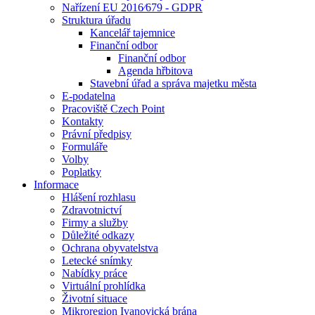
Nařízení EU 2016⁄679 - GDPR
Struktura úřadu
Kancelář tajemnice
Finanční odbor
Finanční odbor
Agenda hřbitova
Stavební úřad a správa majetku města
E-podatelna
Pracoviště Czech Point
Kontakty
Právní předpisy
Formuláře
Volby
Poplatky
Informace
Hlášení rozhlasu
Zdravotnictví
Firmy a služby
Důležité odkazy
Ochrana obyvatelstva
Letecké snímky
Nabídky práce
Virtuální prohlídka
Životní situace
Mikroregion Ivanovická brána