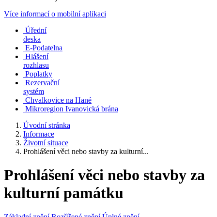
Více informací o mobilní aplikaci
Úřední
deska
E-Podatelna
Hlášení
rozhlasu
Poplatky
Rezervační
systém
Chvalkovice na Hané
Mikroregion Ivanovická brána
Úvodní stránka
Informace
Životní situace
Prohlášení věci nebo stavby za kulturní...
Prohlášení věci nebo stavby za
kulturní památku
Základní znění
Rozšířené znění
Úplné znění