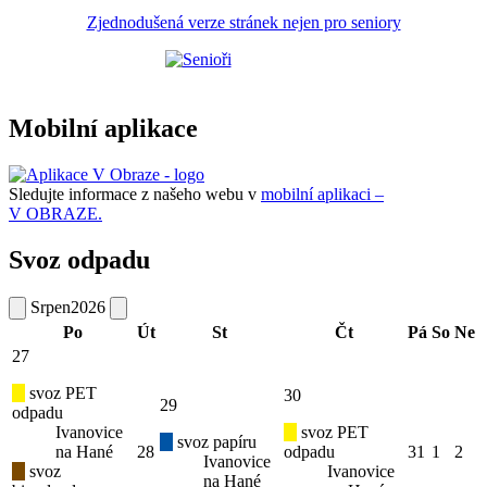
Zjednodušená verze stránek nejen pro seniory
Mobilní aplikace
Sledujte informace z našeho webu v
mobilní aplikaci –
V OBRAZE.
Svoz odpadu
Srpen
2026
Po
Út
St
Čt
Pá
So
Ne
27
svoz PET
30
29
odpadu
Ivanovice
svoz PET
svoz papíru
na Hané
28
odpadu
31
1
2
Ivanovice
svoz
Ivanovice
na Hané