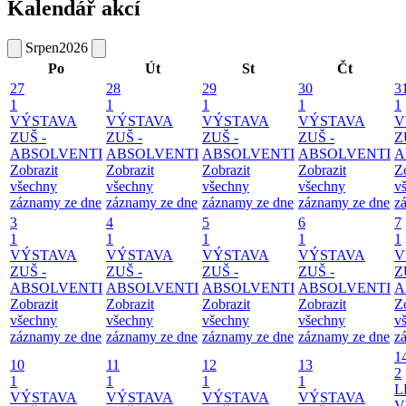
Kalendář akcí
Srpen
2026
Po
Út
St
Čt
27
28
29
30
3
1
1
1
1
1
VÝSTAVA
VÝSTAVA
VÝSTAVA
VÝSTAVA
V
ZUŠ -
ZUŠ -
ZUŠ -
ZUŠ -
Z
ABSOLVENTI
ABSOLVENTI
ABSOLVENTI
ABSOLVENTI
A
Zobrazit
Zobrazit
Zobrazit
Zobrazit
Z
všechny
všechny
všechny
všechny
v
záznamy ze dne
záznamy ze dne
záznamy ze dne
záznamy ze dne
z
3
4
5
6
7
1
1
1
1
1
VÝSTAVA
VÝSTAVA
VÝSTAVA
VÝSTAVA
V
ZUŠ -
ZUŠ -
ZUŠ -
ZUŠ -
Z
ABSOLVENTI
ABSOLVENTI
ABSOLVENTI
ABSOLVENTI
A
Zobrazit
Zobrazit
Zobrazit
Zobrazit
Z
všechny
všechny
všechny
všechny
v
záznamy ze dne
záznamy ze dne
záznamy ze dne
záznamy ze dne
z
1
10
11
12
13
2
1
1
1
1
L
VÝSTAVA
VÝSTAVA
VÝSTAVA
VÝSTAVA
V