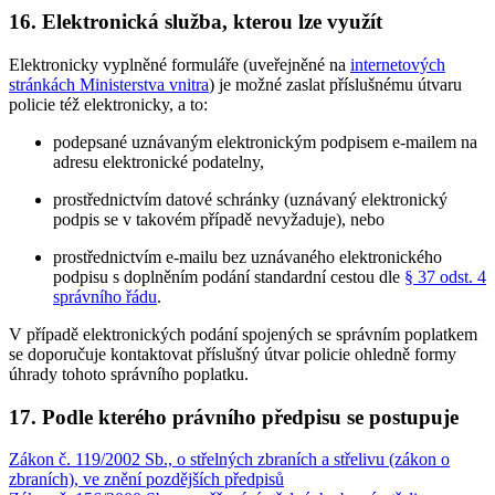
16. Elektronická služba, kterou lze využít
Elektronicky vyplněné formuláře (uveřejněné na
internetových
stránkách Ministerstva vnitra
) je možné zaslat příslušnému útvaru
policie též elektronicky, a to:
podepsané uznávaným elektronickým podpisem e-mailem na
adresu elektronické podatelny,
prostřednictvím datové schránky (uznávaný elektronický
podpis se v takovém případě nevyžaduje), nebo
prostřednictvím e-mailu bez uznávaného elektronického
podpisu s doplněním podání standardní cestou dle
§ 37 odst. 4
správního řádu
.
V případě elektronických podání spojených se správním poplatkem
se doporučuje kontaktovat příslušný útvar policie ohledně formy
úhrady tohoto správního poplatku.
17. Podle kterého právního předpisu se postupuje
Zákon č. 119/2002 Sb., o střelných zbraních a střelivu (zákon o
zbraních), ve znění pozdějších předpisů