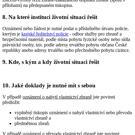
přílohami) na předepsaném tiskopisu.
8. Na které instituci životní situaci řešit
Oznámení nebo žádost je nutné podat u příslušného útvaru policie,
kterým je
krajské ředitelství policie
- odbor služby pro zbraně a
bezpečnostní materiál, podle místa pobytu fyzické osoby nebo sídla
právnické osoby, tzn. podle adresy trvalého pobytu občana České
republiky anebo adresy trvalého nebo přechodného pobytu cizince.
9. Kde, s kým a kdy životní situaci řešit
10. Jaké doklady je nutné mít s sebou
V případě
oznámení o nabytí vlastnictví zbraně
jste povinni
předložit:
vyplněný tiskopis oznámení o nabytí vlastnictví nebo převodu
vlastnictví zbraně a
předmětnou zbraň.
V případě
oznámení o převodu vlastnictví zbraně
jste povinni: