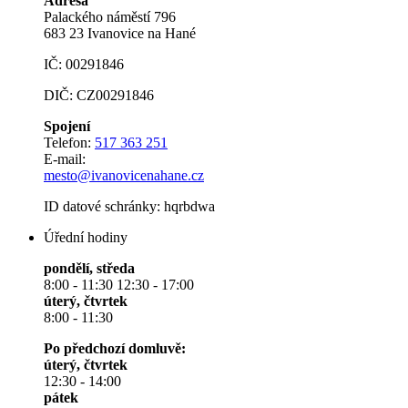
Adresa
Palackého náměstí 796
683 23 Ivanovice na Hané
IČ: 00291846
DIČ: CZ00291846
Spojení
Telefon:
517 363 251
E-mail:
mesto@ivanovicenahane.cz
ID datové schránky: hqrbdwa
Úřední hodiny
pondělí, středa
8:00 - 11:30 12:30 - 17:00
úterý, čtvrtek
8:00 - 11:30
Po předchozí domluvě:
úterý, čtvrtek
12:30 - 14:00
pátek