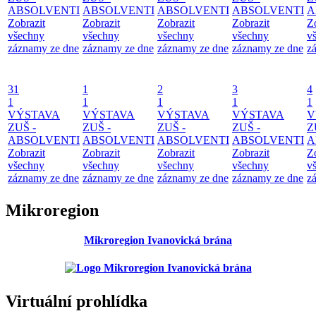
ABSOLVENTI
ABSOLVENTI
ABSOLVENTI
ABSOLVENTI
A
Zobrazit
Zobrazit
Zobrazit
Zobrazit
Z
všechny
všechny
všechny
všechny
v
záznamy ze dne
záznamy ze dne
záznamy ze dne
záznamy ze dne
z
31
1
2
3
4
1
1
1
1
1
VÝSTAVA
VÝSTAVA
VÝSTAVA
VÝSTAVA
V
ZUŠ -
ZUŠ -
ZUŠ -
ZUŠ -
Z
ABSOLVENTI
ABSOLVENTI
ABSOLVENTI
ABSOLVENTI
A
Zobrazit
Zobrazit
Zobrazit
Zobrazit
Z
všechny
všechny
všechny
všechny
v
záznamy ze dne
záznamy ze dne
záznamy ze dne
záznamy ze dne
z
Mikroregion
Mikroregion Ivanovická brána
Virtuální prohlídka