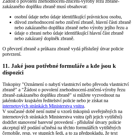
Žádost o povolení znehodnocení-zničení-výroby řezu zbraně-
zakázaného doplňku zbraně musí obsahovat
:
osobní údaje nebo údaje identifikující právnickou osobu,
důvod znehodnocení nebo zničení zbraně, hlavní části zbraně
nebo zakázaného doplňku zbraně nebo výroby jejího řezu a
údaje o zbrani nebo údaje identifikující hlavní část zbraně
nebo zakázaný doplněk zbraně.
O převzetí zbraně a průkazu zbraně vydá příslušný útvar policie
potvrzení.
11. Jaké jsou potřebné formuláře a kde jsou k
dispozici
Tiskopisy "Oznámení o nabytí vlastnictví nebo převodu vlastnictví
zbraně" a "Žádost o povolení znehodnocení-zničení-výroby řezu
zbraně-zakázaného doplňku zbraně" si můžete vyzvednout na
jakémkoliv krajském ředitelství policie nebo je získat na
internetových stránkách Ministerstva vnitra
.
V současné době není nutné u vzorů tiskopisů uveřejněných na
internetových stránkách Ministerstva vnitra (při jejich vytištění)
dodržet stanovené barevné provedení - příslušné útvary policie
akceptují též podání učiněná na těchto formulářích vytištěných
černobíle, resp. ve stupních šedi, a to za předpokladu, že text