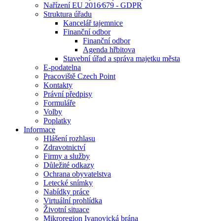
Nařízení EU 2016⁄679 - GDPR
Struktura úřadu
Kancelář tajemnice
Finanční odbor
Finanční odbor
Agenda hřbitova
Stavební úřad a správa majetku města
E-podatelna
Pracoviště Czech Point
Kontakty
Právní předpisy
Formuláře
Volby
Poplatky
Informace
Hlášení rozhlasu
Zdravotnictví
Firmy a služby
Důležité odkazy
Ochrana obyvatelstva
Letecké snímky
Nabídky práce
Virtuální prohlídka
Životní situace
Mikroregion Ivanovická brána