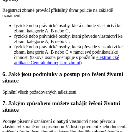
Registraci zbraně provádí příslušný útvar policie na základě
oznámení:
fyzické nebo právnické osoby, která nabude vlastnictví ke
zbrani kategorie A, B nebo C,
fyzické nebo právnické osoby, která převede vlastnictví ke
zbrani kategorie A, B nebo C,
fyzické nebo právnické osoby, která převede vlastnictví ke
zbrani kategorie A, B nebo C v rámci své podnikatelské
činnosti (taková osoba postupuje s použitím
elektronické
aplikace Centrálního registru zbraní
).
6. Jaké jsou podmínky a postup pro řešení životní
situace
Splnění všech požadovaných náležitostí.
7. Jakým způsobem můžete zahájit řešení životní
situace
Podejte písemné oznámení o nabytí vlastnictví nebo převodu
vlastnictví zbraně nebo písemnou žádost o povolení znehodnocení-
zničení-výroby řezu zbraně-zakázaného doplňku zbraně (spolu s