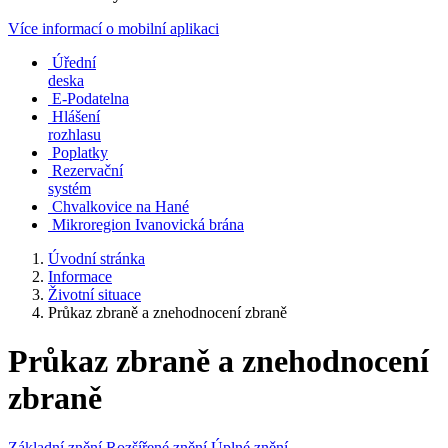
Více informací o mobilní aplikaci
Úřední
deska
E-Podatelna
Hlášení
rozhlasu
Poplatky
Rezervační
systém
Chvalkovice na Hané
Mikroregion Ivanovická brána
Úvodní stránka
Informace
Životní situace
Průkaz zbraně a znehodnocení zbraně
Průkaz zbraně a znehodnocení
zbraně
Základní znění
Rozšířené znění
Úplné znění