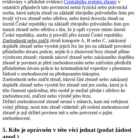
evidovány v příslušné evidenci
Centrálního registru zbraní
; v
ostatních případech tuto povinnost nemá fyzická nebo právnická
osoba, která nabyla zbraň na základě zbrojního průvodního listu pro
trvalý vývoz zbraně nebo střeliva, nebo která dovezla zbraň na
území České republiky na základě zbrojního průvodního listu pro
tranzit zbraně nebo střeliva s tím, že ji opět vyveze mimo území
České republiky, anebo ji prováží přes území České republiky.
Znehodnotit nebo zničit
zbraň kategorie A, B nebo C, zakázaný
doplněk zbraně nebo vyrobit jejich řez lze jen na základě povolení
příslušného útvaru policie, nejde-li o zhotovení řezu zbraně přímo
výrobcem zbraně
; vlastník takové zbraně nebo zakázaného doplňku
zbraně je povinen je před znehodnocením nebo zničením předložit
příslušnému útvaru policie ke kriminalistické expertize s písemnou
žádostí o znehodnocení na předepsaném tiskopisu
.
Znehodnotit nebo zničit zbraň, hlavní část zbraně nebo zakázaný
doplněk zbraně nebo vyrobit řez zbraně smí jen osoba, která je k
této činnosti oprávněna; této osobě je možné předat i střelivo ke
znehodnocení, zničení nebo výrobě jeho řezu
.
Držitel znehodnocené zbraně nesmí v místech, kam má veřejnost
volný přístup, nosit tuto zbraň viditelně; při nošení znehodnocené
zbraně je její držitel povinen mít u sebe potvrzení o jejím
znehodnocení.
5. Kdo je oprávněn v této věci jednat (podat žádost
apod.)