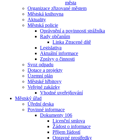
města
Organizace zřizované městem
Městská knihovna
Aktuality
Městská policie
Oprávnění a povinnosti strážníka
Rady občanům
Linka Ztracené dítě
Legislativa
Aktuální informace
Zprávy o činnosti
Svoz odpadu
Dotace a projekty
Územní plán
Městské hřbitovy
Veřejné zakázky
Vhodné uveřejňování
Městský úřad
Úřední deska
Povinné informace
Dokumenty 106
Licenční smlova
Žádost o informace
Příjem žádostí
Opravné prostředky