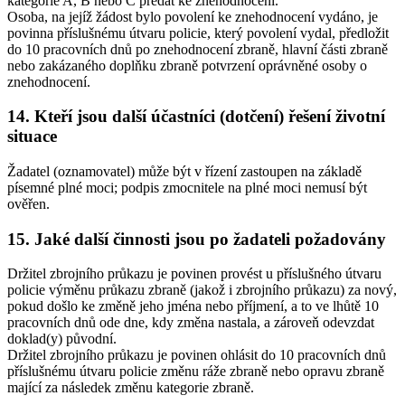
kategorie A, B nebo C předat ke znehodnocení.
Osoba, na jejíž žádost bylo povolení ke znehodnocení vydáno, je
povinna příslušnému útvaru policie, který povolení vydal, předložit
do 10 pracovních dnů po znehodnocení zbraně, hlavní části zbraně
nebo zakázaného doplňku zbraně potvrzení oprávněné osoby o
znehodnocení.
14. Kteří jsou další účastníci (dotčení) řešení životní
situace
Žadatel (oznamovatel) může být v řízení zastoupen na základě
písemné plné moci; podpis zmocnitele na plné moci nemusí být
ověřen.
15. Jaké další činnosti jsou po žadateli požadovány
Držitel zbrojního průkazu je povinen provést u příslušného útvaru
policie výměnu průkazu zbraně (jakož i zbrojního průkazu) za nový,
pokud došlo ke změně jeho jména nebo příjmení, a to ve lhůtě 10
pracovních dnů ode dne, kdy změna nastala, a zároveň odevzdat
doklad(y) původní.
Držitel zbrojního průkazu je povinen ohlásit do 10 pracovních dnů
příslušnému útvaru policie změnu ráže zbraně nebo opravu zbraně
mající za následek změnu kategorie zbraně.