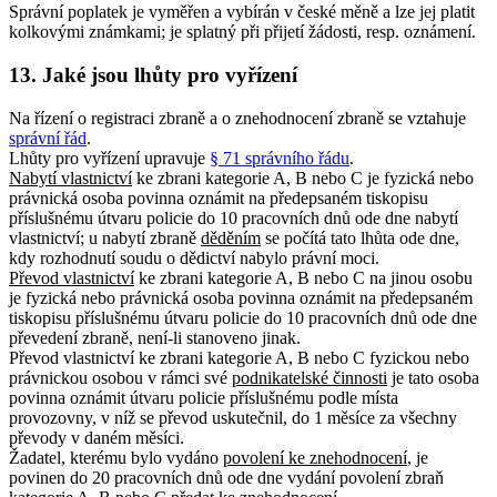
Správní poplatek je vyměřen a vybírán v české měně a lze jej platit
kolkovými známkami; je splatný při přijetí žádosti, resp. oznámení.
13. Jaké jsou lhůty pro vyřízení
Na řízení o registraci zbraně a o znehodnocení zbraně se vztahuje
správní řád
.
Lhůty pro vyřízení upravuje
§ 71 správního řádu
.
Nabytí vlastnictví
ke zbrani kategorie A, B nebo C je fyzická nebo
právnická osoba povinna oznámit na předepsaném tiskopisu
příslušnému útvaru policie do 10 pracovních dnů ode dne nabytí
vlastnictví; u nabytí zbraně
děděním
se počítá tato lhůta ode dne,
kdy rozhodnutí soudu o dědictví nabylo právní moci.
Převod vlastnictví
ke zbrani kategorie A, B nebo C na jinou osobu
je fyzická nebo právnická osoba povinna oznámit na předepsaném
tiskopisu příslušnému útvaru policie do 10 pracovních dnů ode dne
převedení zbraně, není-li stanoveno jinak.
Převod vlastnictví ke zbrani kategorie A, B nebo C fyzickou nebo
právnickou osobou v rámci své
podnikatelské činnosti
je tato osoba
povinna oznámit útvaru policie příslušnému podle místa
provozovny, v níž se převod uskutečnil, do 1 měsíce za všechny
převody v daném měsíci.
Žadatel, kterému bylo vydáno
povolení ke znehodnocení
, je
povinen do 20 pracovních dnů ode dne vydání povolení zbraň