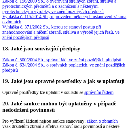
Zákon č. 156/2000 Sb., o ověřování střelných zbraní, střeliva a
pyrotechnických předmětů a o zacházení s některými
pyrotechnickými výrobky, ve znění pozdějších předpisů
Vyhláška č. 115/2014 Sb., o provedení některých ustanovení zákona
o zbraních
Vyhláška č. 371/2002 Sb., kterou se stanoví postup při
znehodnocování a ničení zbraně, střeliva a výrobě jejich řezů, ve
znění pozdějších předpisů
18. Jaké jsou související předpisy
Zákon č. 500/2004 Sb., správní řád, ve znění pozdějších předpisů
Zákon č. 634/2004 Sb., o správních poplatcích, ve znění pozdějších
předpisů
19. Jaké jsou opravné prostředky a jak se uplatňují
Opravné prostředky lze uplatnit v souladu se
správním řádem
.
20. Jaké sankce mohou být uplatněny v případě
nedodržení povinností
Pro vyřízení žádosti nejsou sankce stanoveny;
zákon o zbraních
však držitelům zbraní a střeliva stanoví řadu povinností a některé