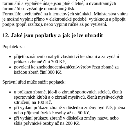
formulářů a vyplněné údaje jsou plně čitelné; u dvoustranných
formulářů se vyžaduje oboustranný tisk.
Formuláře uveřejněné na internetových stránkách Ministerstva vnitra
je možné vyplnit přímo v elektronické podobě, vytisknout a připojit
podpis (popř. razítko), nebo vyplnit ručně až po vytištění.
12. Jaké jsou poplatky a jak je lze uhradit
Poplatek za:
přijetí oznámení o nabytí vlastnictví ke zbrani a za vydání
průkazu zbraně činí 300 Kč,
povolení ke znehodnocení-zničení-výroby řezu zbraně za
každou zbraň činí 300 Kč.
Správní úřad může snížit poplatek:
u průkazu zbraně, jde-li o zbraně sportovních střelců, členů
sportovních klubů a o zbraně myslivců, členů mysliveckých
sdružení, na 100 Kč,
při vydání průkazu zbraně v důsledku změny bydliště, jména
nebo příjmení fyzické osoby až na 50 Kč,
při vydání průkazu zbraně v důsledku změny názvu nebo
sídla právnické osoby až na 200 Kč.