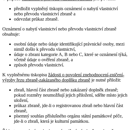
předložit vyplněný tiskopis oznámení o nabytí vlastnictví
nebo převodu vlastnictví zbraně a
odevzdat průkaz zbraně.
Oznámení o nabytí vlastnictví nebo převodu vlastnictví zbraně
obsahuje
:
osobní údaje nebo údaje identifikující právnické osoby, mezi
nimiž došlo k převodu vlastnictví,
údaje o zbrani kategorie A, B nebo C, které se oznámení týká,
včetně údaje o ověření zbraně, a
způsob převodu vlastnictví.
K vyplněnému tiskopisu
žádosti o povolení znehodnocení-zničení-
výroby řezu zbraně-zakázaného doplňku zbraně
je nutné přiložit:
zbraň, hlavní část zbraně nebo zakázaný doplněk zbraně;
pokud rozměry neumožňují jejich přiložení, sdělte místo jejich
uložení,
průkaz zbraně, jde-li o registrovanou zbraň nebo hlavní část
zbraně,
písemný souhlas příslušného orgánu státní památkové péče,
jde-li o zbraň, která je kulturní památkou.