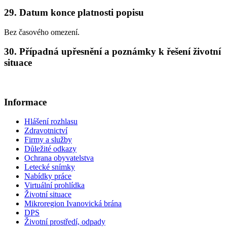
29. Datum konce platnosti popisu
Bez časového omezení.
30. Případná upřesnění a poznámky k řešení životní
situace
Informace
Hlášení rozhlasu
Zdravotnictví
Firmy a služby
Důležité odkazy
Ochrana obyvatelstva
Letecké snímky
Nabídky práce
Virtuální prohlídka
Životní situace
Mikroregion Ivanovická brána
DPS
Životní prostředí, odpady