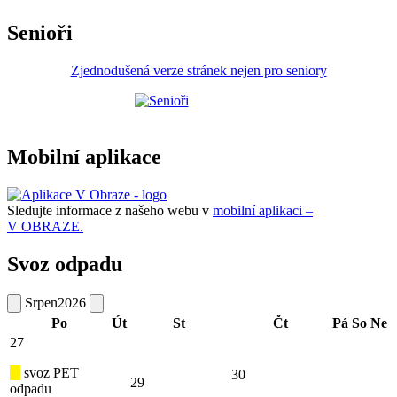
Senioři
Zjednodušená verze stránek nejen pro seniory
Mobilní aplikace
Sledujte informace z našeho webu v
mobilní aplikaci –
V OBRAZE.
Svoz odpadu
Srpen
2026
Po
Út
St
Čt
Pá
So
Ne
27
svoz PET
30
29
odpadu