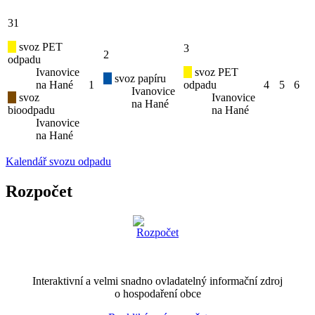
31
svoz PET
3
2
odpadu
Ivanovice
svoz PET
svoz papíru
na Hané
1
odpadu
4
5
6
Ivanovice
svoz
Ivanovice
na Hané
bioodpadu
na Hané
Ivanovice
na Hané
Kalendář svozu odpadu
Rozpočet
Interaktivní a velmi snadno ovladatelný informační zdroj
o hospodaření obce