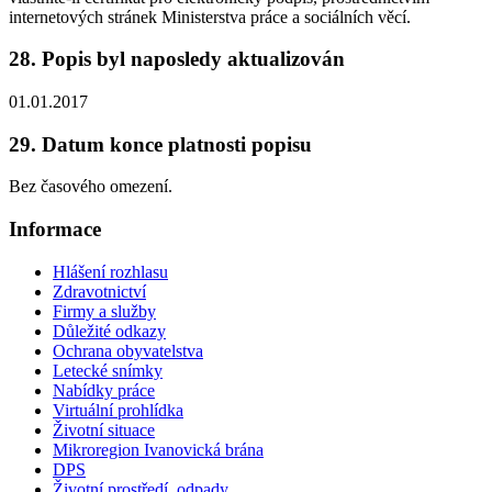
internetových stránek Ministerstva práce a sociálních věcí.
28. Popis byl naposledy aktualizován
01.01.2017
29. Datum konce platnosti popisu
Bez časového omezení.
Informace
Hlášení rozhlasu
Zdravotnictví
Firmy a služby
Důležité odkazy
Ochrana obyvatelstva
Letecké snímky
Nabídky práce
Virtuální prohlídka
Životní situace
Mikroregion Ivanovická brána
DPS
Životní prostředí, odpady