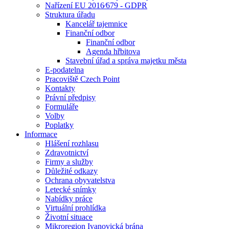
Nařízení EU 2016⁄679 - GDPR
Struktura úřadu
Kancelář tajemnice
Finanční odbor
Finanční odbor
Agenda hřbitova
Stavební úřad a správa majetku města
E-podatelna
Pracoviště Czech Point
Kontakty
Právní předpisy
Formuláře
Volby
Poplatky
Informace
Hlášení rozhlasu
Zdravotnictví
Firmy a služby
Důležité odkazy
Ochrana obyvatelstva
Letecké snímky
Nabídky práce
Virtuální prohlídka
Životní situace
Mikroregion Ivanovická brána