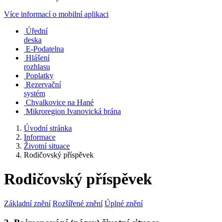
Více informací o mobilní aplikaci
Úřední
deska
E-Podatelna
Hlášení
rozhlasu
Poplatky
Rezervační
systém
Chvalkovice na Hané
Mikroregion Ivanovická brána
Úvodní stránka
Informace
Životní situace
Rodičovský příspěvek
Rodičovský příspěvek
Základní znění
Rozšířené znění
Úplné znění