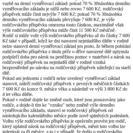
vazbě na denní vyměřovací základ: pokud 70 % 30násobku denního
vyměřovacího základu je nižší nebo rovno 7 600 Kč, rodičovský
příspěvek může činit nejvýše 7 600 Kč; pokud 70 % 30násobku
denního vyměřovacího základu převyšuje 7 600 Kč, je výše
rodičovského příspěvku omezena touto částkou, maximálně však
výše rodičovského příspěvku může činit 11 500 Kč měsíčně.
Rodič si může volit výši rodičovského příspěvku až do částky 7 600
Kč také v případě, když ke dni narození nejmladšího dítěte v rodině
nelze stanovit denní vyměřovací základ jen proto, že během pobírání
rodičovského příspěvku z titulu péče o dříve narozené dítě uplynula
podpůrčí doba pro nárok na peněžitou pomoc v mateřství a nárok na
rodičovský příspěvek na nejmladší dítě v rodině vzniká
bezprostředně po nároku na rodičovský příspěvek náležející na starší
dítě.
Pokud ani jednomu z rodičů nelze uvedený vyměřovací základ
stanovit, náleží rodičovský příspěvek v pevných měsíčních částkách
7 600 Kč do konce 9. měsíce věku a následně ve výši 3 800 Kč do
4 let věku dítěte.
Pokud v rodině dojde ke změně osob, které jsou posuzovány jako
rodiče, a dojde-li tím ke "vzniku" nebo změně výše denního
vyměřovacího základu, stanoví se rodičovský příspěvek od
následujícího kalendářního měsíce podle nově splněných podmínek.
Volbu výše rodičovského příspěvku je oprávněn provést jen rodič,
který uplatnil nárok na rodičovský příspěvek, měnit tuto volbu lze
jedenkrát za tři měsíce, a to i v případě, že došlo u rodičovského