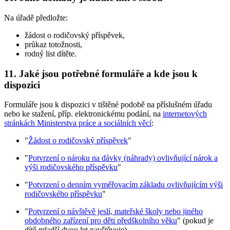
Na úřadě předložte:
žádost o rodičovský příspěvek,
průkaz totožnosti,
rodný list dítěte.
11. Jaké jsou potřebné formuláře a kde jsou k
dispozici
Formuláře jsou k dispozici v tištěné podobě na příslušném úřadu
nebo ke stažení, příp. elektronickému podání, na
internetových
stránkách Ministerstva práce a sociálních věcí
:
"
Žádost o rodičovský příspěvek
"
"
Potvrzení o nároku na dávky (náhrady) ovlivňující nárok a
výši rodičovského příspěvku
"
"
Potvrzení o denním vyměřovacím základu ovlivňujícím výši
rodičovského příspěvku
"
"
Potvrzení o návštěvě jeslí, mateřské školy nebo jiného
obdobného zařízení pro děti předškolního věku
" (pokud je
dítě mladší dvou let navštěvuje)