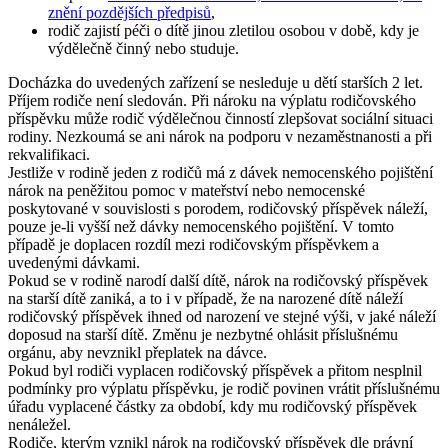
znění pozdějších předpisů
,
rodič zajistí péči o dítě jinou zletilou osobou v době, kdy je
výdělečně činný nebo studuje.
Docházka do uvedených zařízení se nesleduje u dětí starších 2 let.
Příjem rodiče není sledován. Při nároku na výplatu rodičovského
příspěvku může rodič výdělečnou činností zlepšovat sociální situaci
rodiny. Nezkoumá se ani nárok na podporu v nezaměstnanosti a při
rekvalifikaci.
Jestliže v rodině jeden z rodičů má z dávek nemocenského pojištění
nárok na peněžitou pomoc v mateřství nebo nemocenské
poskytované v souvislosti s porodem, rodičovský příspěvek náleží,
pouze je-li vyšší než dávky nemocenského pojištění. V tomto
případě je doplacen rozdíl mezi rodičovským příspěvkem a
uvedenými dávkami.
Pokud se v rodině narodí další dítě, nárok na rodičovský příspěvek
na starší dítě zaniká, a to i v případě, že na narozené dítě náleží
rodičovský příspěvek ihned od narození ve stejné výši, v jaké náleží
doposud na starší dítě. Změnu je nezbytné ohlásit příslušnému
orgánu, aby nevznikl přeplatek na dávce.
Pokud byl rodiči vyplacen rodičovský příspěvek a přitom nesplnil
podmínky pro výplatu příspěvku, je rodič povinen vrátit příslušnému
úřadu vyplacené částky za období, kdy mu rodičovský příspěvek
nenáležel.
Rodiče, kterým vznikl nárok na rodičovský příspěvek dle právní