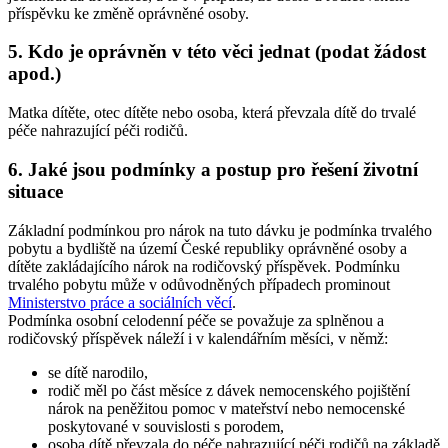
příspěvku ke změně oprávněné osoby.
5. Kdo je oprávněn v této věci jednat (podat žádost
apod.)
Matka dítěte, otec dítěte nebo osoba, která převzala dítě do trvalé
péče nahrazující péči rodičů.
6. Jaké jsou podmínky a postup pro řešení životní
situace
Základní podmínkou pro nárok na tuto dávku je podmínka trvalého
pobytu a bydliště na území České republiky oprávněné osoby a
dítěte zakládajícího nárok na rodičovský příspěvek. Podmínku
trvalého pobytu může v odůvodněných případech prominout
Ministerstvo práce a sociálních věcí
.
Podmínka osobní celodenní péče se považuje za splněnou a
rodičovský příspěvek náleží i v kalendářním měsíci, v němž:
se dítě narodilo,
rodič měl po část měsíce z dávek nemocenského pojištění
nárok na peněžitou pomoc v mateřství nebo nemocenské
poskytované v souvislosti s porodem,
osoba dítě převzala do péče nahrazující péči rodičů na základě