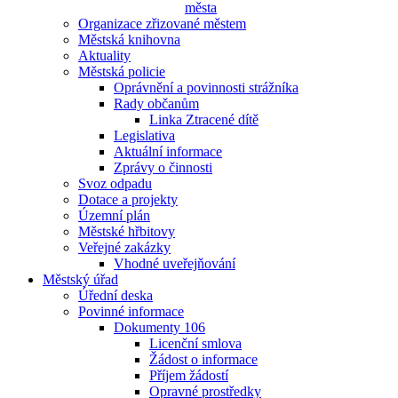
města
Organizace zřizované městem
Městská knihovna
Aktuality
Městská policie
Oprávnění a povinnosti strážníka
Rady občanům
Linka Ztracené dítě
Legislativa
Aktuální informace
Zprávy o činnosti
Svoz odpadu
Dotace a projekty
Územní plán
Městské hřbitovy
Veřejné zakázky
Vhodné uveřejňování
Městský úřad
Úřední deska
Povinné informace
Dokumenty 106
Licenční smlova
Žádost o informace
Příjem žádostí
Opravné prostředky