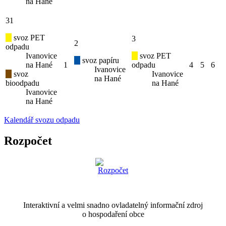
na Hané
31
svoz PET
3
2
odpadu
Ivanovice
svoz PET
svoz papíru
na Hané
1
odpadu
4
5
6
Ivanovice
svoz
Ivanovice
na Hané
bioodpadu
na Hané
Ivanovice
na Hané
Kalendář svozu odpadu
Rozpočet
Interaktivní a velmi snadno ovladatelný informační zdroj
o hospodaření obce