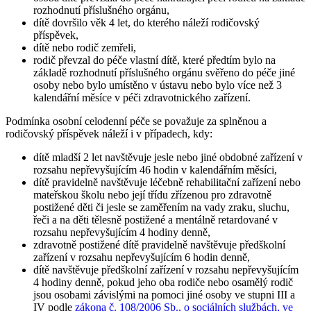
rozhodnutí příslušného orgánu,
dítě dovršilo věk 4 let, do kterého náleží rodičovský
příspěvek,
dítě nebo rodič zemřeli,
rodič převzal do péče vlastní dítě, které předtím bylo na
základě rozhodnutí příslušného orgánu svěřeno do péče jiné
osoby nebo bylo umístěno v ústavu nebo bylo více než 3
kalendářní měsíce v péči zdravotnického zařízení.
Podmínka osobní celodenní péče se považuje za splněnou a
rodičovský příspěvek náleží i v případech, kdy:
dítě mladší 2 let navštěvuje jesle nebo jiné obdobné zařízení v
rozsahu nepřevyšujícím 46 hodin v kalendářním měsíci,
dítě pravidelně navštěvuje léčebně rehabilitační zařízení nebo
mateřskou školu nebo její třídu zřízenou pro zdravotně
postižené děti či jesle se zaměřením na vady zraku, sluchu,
řeči a na děti tělesně postižené a mentálně retardované v
rozsahu nepřevyšujícím 4 hodiny denně,
zdravotně postižené dítě pravidelně navštěvuje předškolní
zařízení v rozsahu nepřevyšujícím 6 hodin denně,
dítě navštěvuje předškolní zařízení v rozsahu nepřevyšujícím
4 hodiny denně, pokud jeho oba rodiče nebo osamělý rodič
jsou osobami závislými na pomoci jiné osoby ve stupni III a
IV podle
zákona č. 108/2006 Sb., o sociálních službách, ve