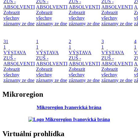
ZUŠ -
ZUŠ -
ZUŠ -
ZUŠ -
Z
ABSOLVENTI
ABSOLVENTI
ABSOLVENTI
ABSOLVENTI
A
Zobrazit
Zobrazit
Zobrazit
Zobrazit
Z
všechny
všechny
všechny
všechny
v
záznamy ze dne
záznamy ze dne
záznamy ze dne
záznamy ze dne
z
31
1
2
3
4
1
1
1
1
1
VÝSTAVA
VÝSTAVA
VÝSTAVA
VÝSTAVA
V
ZUŠ -
ZUŠ -
ZUŠ -
ZUŠ -
Z
ABSOLVENTI
ABSOLVENTI
ABSOLVENTI
ABSOLVENTI
A
Zobrazit
Zobrazit
Zobrazit
Zobrazit
Z
všechny
všechny
všechny
všechny
v
záznamy ze dne
záznamy ze dne
záznamy ze dne
záznamy ze dne
z
Mikroregion
Mikroregion Ivanovická brána
Virtuální prohlídka