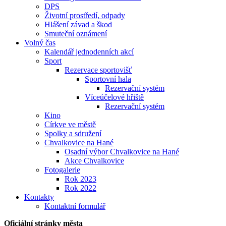
DPS
Životní prostředí, odpady
Hlášení závad a škod
Smuteční oznámení
Volný čas
Kalendář jednodenních akcí
Sport
Rezervace sportovišť
Sportovní hala
Rezervační systém
Víceúčelové hřiště
Rezervační systém
Kino
Církve ve městě
Spolky a sdružení
Chvalkovice na Hané
Osadní výbor Chvalkovice na Hané
Akce Chvalkovice
Fotogalerie
Rok 2023
Rok 2022
Kontakty
Kontaktní formulář
Oficiální stránky města