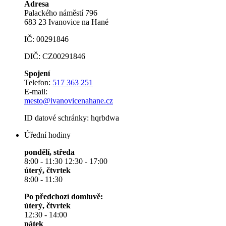
Adresa
Palackého náměstí 796
683 23 Ivanovice na Hané
IČ: 00291846
DIČ: CZ00291846
Spojení
Telefon:
517 363 251
E-mail:
mesto@ivanovicenahane.cz
ID datové schránky: hqrbdwa
Úřední hodiny
pondělí, středa
8:00 - 11:30 12:30 - 17:00
úterý, čtvrtek
8:00 - 11:30
Po předchozí domluvě:
úterý, čtvrtek
12:30 - 14:00
pátek