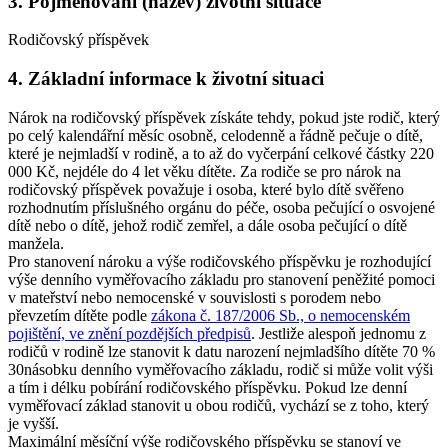
3. Pojmenování (název) životní situace
Rodičovský příspěvek
4. Základní informace k životní situaci
Nárok na rodičovský příspěvek získáte tehdy, pokud jste rodič, který
po celý kalendářní měsíc osobně, celodenně a řádně pečuje o dítě,
které je nejmladší v rodině, a to až do vyčerpání celkové částky 220
000 Kč, nejdéle do 4 let věku dítěte. Za rodiče se pro nárok na
rodičovský příspěvek považuje i osoba, které bylo dítě svěřeno
rozhodnutím příslušného orgánu do péče, osoba pečující o osvojené
dítě nebo o dítě, jehož rodič zemřel, a dále osoba pečující o dítě
manžela.
Pro stanovení nároku a výše rodičovského příspěvku je rozhodující
výše denního vyměřovacího základu pro stanovení peněžité pomoci
v mateřství nebo nemocenské v souvislosti s porodem nebo
převzetím dítěte podle
zákona č. 187/2006 Sb., o nemocenském
pojištění, ve znění pozdějších předpisů
. Jestliže alespoň jednomu z
rodičů v rodině lze stanovit k datu narození nejmladšího dítěte 70 %
30násobku denního vyměřovacího základu, rodič si může volit výši
a tím i délku pobírání rodičovského příspěvku. Pokud lze denní
vyměřovací základ stanovit u obou rodičů, vychází se z toho, který
je vyšší.
Maximální měsíční výše rodičovského příspěvku se stanoví ve