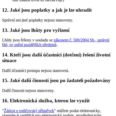
12. Jaké jsou poplatky a jak je lze uhradit
Správní ani jiné poplatky nejsou stanoveny.
13. Jaké jsou lhůty pro vyřízení
Lhůty jsou řešeny v souladu se
zákonem č. 500/2004 Sb., správní
řád, ve znění pozdějších předpisů
.
14. Kteří jsou další účastníci (dotčení) řešení životní
situace
Další účastníci postupu nejsou stanoveni.
15. Jaké další činnosti jsou po žadateli požadovány
Další činnosti nejsou stanoveny.
16. Elektronická služba, kterou lze využít
"
Žádost o rodičovský příspěvek
" můžete podat elektronicky,
vlastníte-li certifikát pro elektronický podpis, prostřednictvím