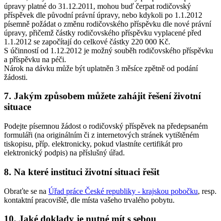
úpravy platné do 31.12.2011, mohou buď čerpat rodičovský
příspěvek dle původní právní úpravy, nebo kdykoli po 1.1.2012
písemně požádat o změnu rodičovského příspěvku dle nové právní
úpravy, přičemž částky rodičovského příspěvku vyplacené před
1.1.2012 se započítají do celkové částky 220 000 Kč.
S účinností od 1.12.2012 je možný souběh rodičovského příspěvku
a příspěvku na péči.
Nárok na dávku může být uplatněn 3 měsíce zpětně od podání
žádosti.
7. Jakým způsobem můžete zahájit řešení životní
situace
Podejte písemnou žádost o rodičovský příspěvek na předepsaném
formuláři (na originálním či z internetových stránek vytištěném
tiskopisu, příp. elektronicky, pokud vlastníte certifikát pro
elektronický podpis) na příslušný úřad.
8. Na které instituci životní situaci řešit
Obraťte se na
Úřad práce České republiky - krajskou pobočku
, resp.
kontaktní pracoviště, dle místa vašeho trvalého pobytu.
10. Jaké doklady je nutné mít s sebou