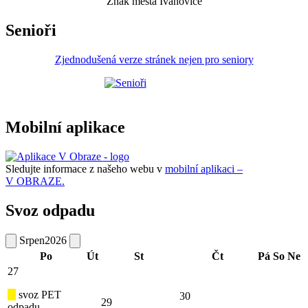
Znak města Ivanovice
Senioři
Zjednodušená verze stránek nejen pro seniory
Mobilní aplikace
Sledujte informace z našeho webu v
mobilní aplikaci –
V OBRAZE.
Svoz odpadu
Srpen
2026
Po
Út
St
Čt
Pá
So
Ne
27
svoz PET
30
29
odpadu