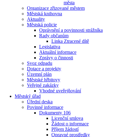
města
Organizace zřizované městem
Městská knihovna
Aktuality
Městská policie
Oprávnění a povinnosti strážníka
Rady občanům
Linka Ztracené dítě
Legislativa
Aktuální informace
Zprávy o činnosti
Svoz odpadu
Dotace a projekty
Územní plán
Městské hřbitovy
Veřejné zakázky
Vhodné uveřejňování
Městský úřad
Úřední deska
Povinné informace
Dokumenty 106
Licenční smlova
Žádost o informace
Příjem žádostí
Opravné prostředky