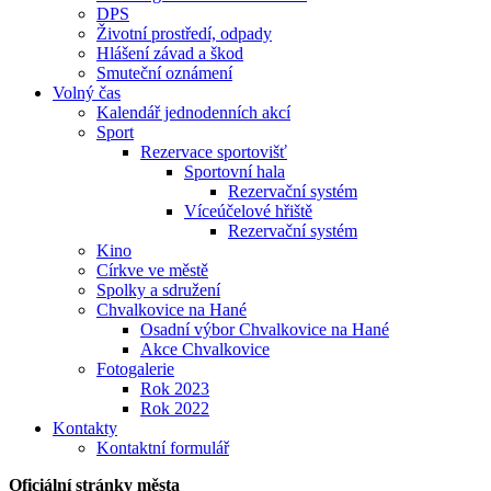
DPS
Životní prostředí, odpady
Hlášení závad a škod
Smuteční oznámení
Volný čas
Kalendář jednodenních akcí
Sport
Rezervace sportovišť
Sportovní hala
Rezervační systém
Víceúčelové hřiště
Rezervační systém
Kino
Církve ve městě
Spolky a sdružení
Chvalkovice na Hané
Osadní výbor Chvalkovice na Hané
Akce Chvalkovice
Fotogalerie
Rok 2023
Rok 2022
Kontakty
Kontaktní formulář
Oficiální stránky města