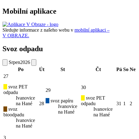
Mobilní aplikace
Sledujte informace z našeho webu v
mobilní aplikaci –
V OBRAZE.
Svoz odpadu
Srpen
2026
Po
Út
St
Čt
Pá
So
Ne
27
svoz PET
30
29
odpadu
Ivanovice
svoz PET
svoz papíru
na Hané
28
odpadu
31
1
2
Ivanovice
svoz
Ivanovice
na Hané
bioodpadu
na Hané
Ivanovice
na Hané
3