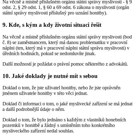
Na věcně a místně příslušném orgánu státní správy myslivosti - § 9
odst. 2, § 29 odst. 1, § 60 a 69 odst. 6 zákona o myslivosti (orgán
státní správy myslivosti příslušný pro uznání honitby).
9. Kde, s kým a kdy životní situaci řešit
Na věcně a místně příslušném orgánu státní správy myslivosti (bod
č. 8) se zaměstnancem, který má danou problematiku v pracovní
náplni (ten, který má v pracovní náplni státní správu myslivosti) v
úředních hodinách, pokud se nedomluvíte jinak.
Další možností je požádat o právní pomoc některého z advokátů.
10. Jaké doklady je nutné mít s sebou
Doklad o tom, že jste uživatel honitby, nebo že jste oprávněn
jménem uživatele honitby v této věci jednat.
Doklad či informaci o tom, o jaké myslivecké zařízení se má jednat
a další podrobnější údaje o něm.
Doklad o tom, že bylo jednáno s každým z vlastníků honebních
pozemků v honitbě a žádný s umístěním toho konkrétního
mysliveckého zařízení nedal souhlas.