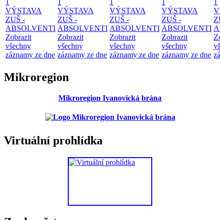
1
1
1
1
1
VÝSTAVA
VÝSTAVA
VÝSTAVA
VÝSTAVA
V
ZUŠ -
ZUŠ -
ZUŠ -
ZUŠ -
Z
ABSOLVENTI
ABSOLVENTI
ABSOLVENTI
ABSOLVENTI
A
Zobrazit
Zobrazit
Zobrazit
Zobrazit
Z
všechny
všechny
všechny
všechny
v
záznamy ze dne
záznamy ze dne
záznamy ze dne
záznamy ze dne
z
Mikroregion
Mikroregion Ivanovická brána
Virtuální prohlídka