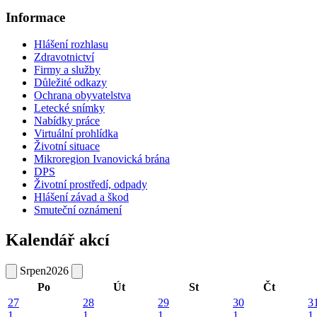
Informace
Hlášení rozhlasu
Zdravotnictví
Firmy a služby
Důležité odkazy
Ochrana obyvatelstva
Letecké snímky
Nabídky práce
Virtuální prohlídka
Životní situace
Mikroregion Ivanovická brána
DPS
Životní prostředí, odpady
Hlášení závad a škod
Smuteční oznámení
Kalendář akcí
Srpen
2026
Po
Út
St
Čt
27
28
29
30
3
1
1
1
1
1