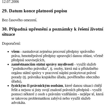
12.07.2006
29. Datum konce platnosti popisu
Bez časového omezení.
30. Případná upřesnění a poznámky k řešení životní
situace
Doporučení:
všem
- nastudovat zejména procesní předpisy správního
práva, hmotněprávní předpisy upravující danou oblast, včetně
předpisů souvisejících,
zaměstnancům státní správy myslivosti
- využít služeb
"podnikového právníka", tj. osoby, která má u příslušného
orgánu státní správy v pracovní náplni poskytovat právní
porady (tj. právníka krajského úřadu, pověřeného obecního
úřadu),
fyzickým či právnickým osobám
, které danou situaci chtějí
řešit a nejsou si jisty svojí znalostí právních předpisů - využít
pomoci některé z osob s právním vzděláním - nejlépe té, která
se takovou problematikou zabývá nebo využít služeb
advokáta.