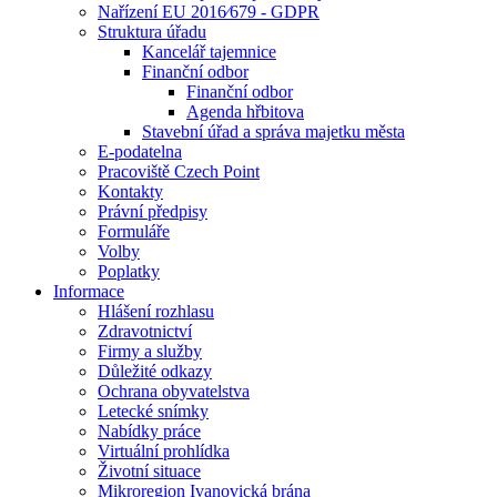
Nařízení EU 2016⁄679 - GDPR
Struktura úřadu
Kancelář tajemnice
Finanční odbor
Finanční odbor
Agenda hřbitova
Stavební úřad a správa majetku města
E-podatelna
Pracoviště Czech Point
Kontakty
Právní předpisy
Formuláře
Volby
Poplatky
Informace
Hlášení rozhlasu
Zdravotnictví
Firmy a služby
Důležité odkazy
Ochrana obyvatelstva
Letecké snímky
Nabídky práce
Virtuální prohlídka
Životní situace
Mikroregion Ivanovická brána