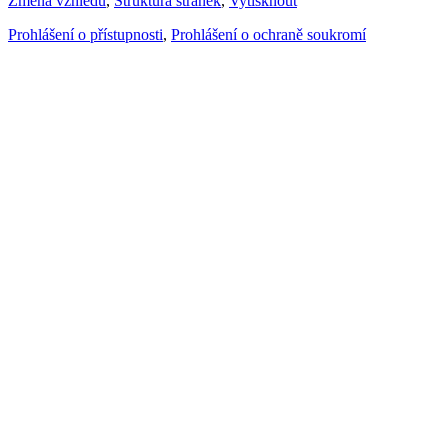
Změna vzhledu
,
Struktura stránek
,
Vytisknout
Prohlášení o přístupnosti
,
Prohlášení o ochraně soukromí