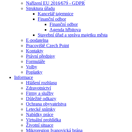
Nařízení EU 2016⁄679 - GDPR
Struktura úřadu
Kancelář tajemnice
Finanční odbor
Finanční odbor
Agenda hřbitova
Stavební úřad a správa majetku města
E-podatelna
Pracoviště Czech Point
Kontakty
Právní předpisy
Formuláře
Volby
Poplatky
Informace
Hlášení rozhlasu
Zdravotnictví
Firmy a služby
Důležité odkazy
Ochrana obyvatelstva
Letecké snímky
Nabídky práce
Virtuální prohlídka
Životní situace
Mikroregion Ivanovická brána