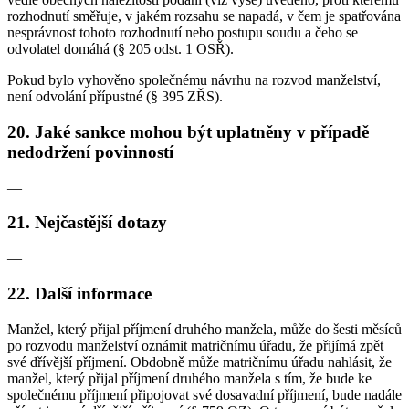
rozhodnutí směřuje, v jakém rozsahu se napadá, v čem je spatřována
nesprávnost tohoto rozhodnutí nebo postupu soudu a čeho se
odvolatel domáhá (§ 205 odst. 1 OSŘ).
Pokud bylo vyhověno společnému návrhu na rozvod manželství,
není odvolání přípustné (§ 395 ZŘS).
20. Jaké sankce mohou být uplatněny v případě
nedodržení povinností
—
21. Nejčastější dotazy
—
22. Další informace
Manžel, který přijal příjmení druhého manžela, může do šesti měsíců
po rozvodu manželství oznámit matričnímu úřadu, že přijímá zpět
své dřívější příjmení. Obdobně může matričnímu úřadu nahlásit, že
manžel, který přijal příjmení druhého manžela s tím, že bude ke
společnému příjmení připojovat své dosavadní příjmení, bude nadále