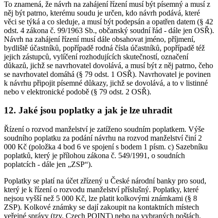
To znamená, že návrh na zahájení řízení musí být písemný a musí z
něj být patrno, kterému soudu je určen, kdo návrh podává, které
věci se týká a co sleduje, a musí být podepsán a opatřen datem (§ 42
odst. 4 zákona č. 99/1963 Sb., občanský soudní řád - dále jen OSŘ).
Návrh na zahájení řízení musí dále obsahovat jméno, příjmení,
bydliště účastníků, popřípadě rodná čísla účastníků, popřípadě též
jejich zástupců, vylíčení rozhodujících skutečností, označení
důkazů, jichž se navrhovatel dovolává, a musí být z něj patrno, čeho
se navrhovatel domáhá (§ 79 odst. 1 OSŘ). Navrhovatel je povinen
k návrhu připojit písemné důkazy, jichž se dovolává, a to v listinné
nebo v elektronické podobě (§ 79 odst. 2 OSŘ).
12. Jaké jsou poplatky a jak je lze uhradit
Řízení o rozvod manželství je zatíženo soudním poplatkem. Výše
soudního poplatku za podání návrhu na rozvod manželství činí 2
000 Kč (položka 4 bod 6 ve spojení s bodem 1 písm. c) Sazebníku
poplatků, který je přílohou zákona č. 549/1991, o soudních
poplatcích - dále jen „ZSP“).
Poplatky se platí na účet zřízený u České národní banky pro soud,
který je k řízení o rozvodu manželství příslušný. Poplatky, které
nejsou vyšší než 5 000 Kč, lze platit kolkovými známkami (§ 8
ZSP). Kolkové známky se dají zakoupit na kontaktních místech
veřejné správy (tzv. Czech POINT) nebo na vybraných poštách,