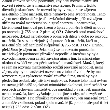
Zákon zároveň stanoví podmínky, kdy není možné manželství
rozvést i přesto, že je manželství rozvráceno. Prvním z těchto
důvodů je skutečnost, že rozvod by byl v rozporu se zájmem
nezletilého dítěte manželů, které nenabylo plné svéprávnosti. Tento
zájem nezletilého dítěte je dán zvláštními důvody, přičemž zájem
dítěte na trvání manželství soud zjistí dotazem u opatrovníka,
kterého soud jmenoval pro řízení o úpravu poměru k dítěti na dobu
po rozvodu (§ 755 odst. 2 písm. a) OZ). Zároveň soud manželství
nerozvede, dokud nerozhodne o poměrech dítěte v době po rozvodu
manželů. To se samozřejmě týká pouze těch manželů, kteří mají
nezletilé dítě, jež není plně svéprávné (§ 755 odst. 3 OZ). Druhou
překážkou je zájem manžela, který se na rozvratu porušením
manželských povinností převážně nepodílel a kterému by byla
rozvodem způsobena zvlášť závažná újma s tím, že mimořádné
okolnosti svědčí ve prospěch zachování manželství. Manžel, který
se sám na rozvratu manželského soužití převážně nepodílel, nemá
zájem, aby bylo manželství rozvedeno z toho důvodu, že by mu
rozvodem byla způsobena zvlášť závažná újma, která by byla
především osobní, ale jistě také majetková. Kromě toho musí ovšem
existovat ještě další objektivní mimořádné okolnosti, které svědčí ve
prospěch zachování manželství. Jde například o vyšší věk manžela,
nemoc manžela, která vyžaduje pomoc jiné osoby, nebo zvýšené
životní náklady. Tato překážka rozvodu má vždy jen omezené trvání
a nemůže vzniknout, pokud spolu manželé již po dobu alespoň tří let
nežijí (§ 755 odst. 2 písm. OZ).