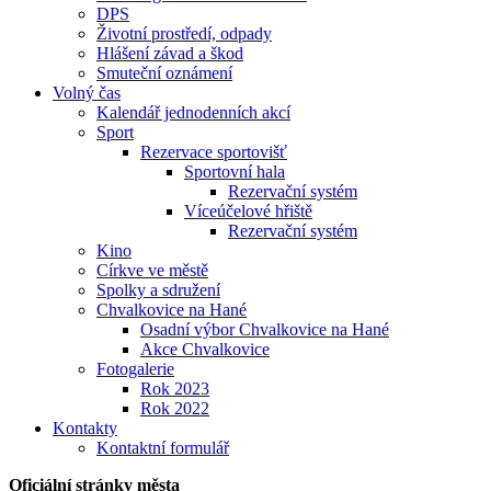
DPS
Životní prostředí, odpady
Hlášení závad a škod
Smuteční oznámení
Volný čas
Kalendář jednodenních akcí
Sport
Rezervace sportovišť
Sportovní hala
Rezervační systém
Víceúčelové hřiště
Rezervační systém
Kino
Církve ve městě
Spolky a sdružení
Chvalkovice na Hané
Osadní výbor Chvalkovice na Hané
Akce Chvalkovice
Fotogalerie
Rok 2023
Rok 2022
Kontakty
Kontaktní formulář
Oficiální stránky města