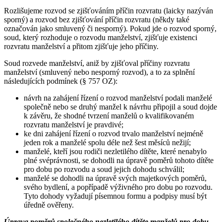
Rozlišujeme rozvod se zjišťováním příčin rozvratu (laicky nazýván
sporný) a rozvod bez zjišťování příčin rozvratu (někdy také
označován jako smluvený či nesporný). Pokud jde o rozvod sporný,
soud, který rozhoduje o rozvodu manželství, zjišťuje existenci
rozvratu manželství a přitom zjišťuje jeho příčiny.
Soud rozvede manželství, aniž by zjišťoval příčiny rozvratu
manželství (smluvený nebo nesporný rozvod), a to za splnění
následujících podmínek (§ 757 OZ):
návrh na zahájení řízení o rozvod manželství podali manželé
společně nebo se druhý manžel k návrhu připojil a soud dojde
k závěru, že shodné tvrzení manželů o kvalifikovaném
rozvratu manželství je pravdivé;
ke dni zahájení řízení o rozvod trvalo manželství nejméně
jeden rok a manželé spolu déle než šest měsíců nežijí;
manželé, kteří jsou rodiči nezletilého dítěte, které nenabylo
plné svéprávnosti, se dohodli na úpravě poměrů tohoto dítěte
pro dobu po rozvodu a soud jejich dohodu schválil;
manželé se dohodli na úpravě svých majetkových poměrů,
svého bydlení, a popřípadě výživného pro dobu po rozvodu.
Tyto dohody vyžadují písemnou formu a podpisy musí být
úředně ověřeny.
Úprava poměrů společného nezletilého dítěte manželů pro dobu