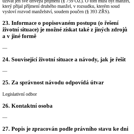
užívat jen své dřívější příjmení (§ 759 OZ). O tom musí být manžel,
který přijal příjmení druhého manžel, v rozsudku, kterém soud
vysloví rozvod manželství, soudem poučen (§ 393 ZŘS).
23. Informace o popisovaném postupu (o řešení
životní situace) je možné získat také z jiných zdrojů
a v jiné formě
—
24. Související životní situace a návody, jak je řešit
—
25. Za správnost návodu odpovídá útvar
Legislativní odbor
26. Kontaktní osoba
—
27. Popis je zpracován podle právního stavu ke dni