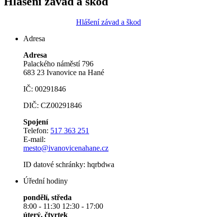
Hlášení závad a škod
Hlášení závad a škod
Adresa
Adresa
Palackého náměstí 796
683 23 Ivanovice na Hané
IČ: 00291846
DIČ: CZ00291846
Spojení
Telefon:
517 363 251
E-mail:
mesto@ivanovicenahane.cz
ID datové schránky: hqrbdwa
Úřední hodiny
pondělí, středa
8:00 - 11:30 12:30 - 17:00
úterý, čtvrtek