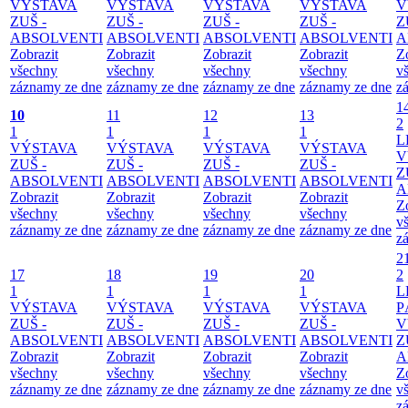
VÝSTAVA
VÝSTAVA
VÝSTAVA
VÝSTAVA
V
ZUŠ -
ZUŠ -
ZUŠ -
ZUŠ -
Z
ABSOLVENTI
ABSOLVENTI
ABSOLVENTI
ABSOLVENTI
A
Zobrazit
Zobrazit
Zobrazit
Zobrazit
Z
všechny
všechny
všechny
všechny
v
záznamy ze dne
záznamy ze dne
záznamy ze dne
záznamy ze dne
z
1
10
11
12
13
2
1
1
1
1
L
VÝSTAVA
VÝSTAVA
VÝSTAVA
VÝSTAVA
V
ZUŠ -
ZUŠ -
ZUŠ -
ZUŠ -
Z
ABSOLVENTI
ABSOLVENTI
ABSOLVENTI
ABSOLVENTI
A
Zobrazit
Zobrazit
Zobrazit
Zobrazit
Z
všechny
všechny
všechny
všechny
v
záznamy ze dne
záznamy ze dne
záznamy ze dne
záznamy ze dne
z
2
17
18
19
20
2
1
1
1
1
L
VÝSTAVA
VÝSTAVA
VÝSTAVA
VÝSTAVA
P
ZUŠ -
ZUŠ -
ZUŠ -
ZUŠ -
V
ABSOLVENTI
ABSOLVENTI
ABSOLVENTI
ABSOLVENTI
Z
Zobrazit
Zobrazit
Zobrazit
Zobrazit
A
všechny
všechny
všechny
všechny
Z
záznamy ze dne
záznamy ze dne
záznamy ze dne
záznamy ze dne
v
z