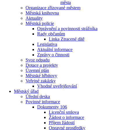
města
Organizace zřizované městem
Městská knihovna
Aktuality
Městská policie
Oprávnění a povinnosti strážníka
Rady občanům
Linka Ztracené dítě
Legislativa
Aktuální informace
Zprávy o činnosti
Svoz odpadu
Dotace a projekty
Územní plán
Městské hřbitovy
Veřejné zakázky
Vhodné uveřejňování
Městský úřad
Úřední deska
Povinné informace
Dokumenty 106
Licenční smlova
Žádost o informace
Příjem žádostí
Opravné prostředky