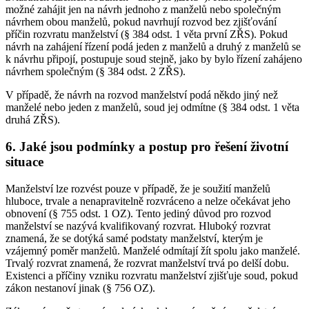
možné zahájit jen na návrh jednoho z manželů nebo společným
návrhem obou manželů, pokud navrhují rozvod bez zjišťování
příčin rozvratu manželství (§ 384 odst. 1 věta první ZŘS). Pokud
návrh na zahájení řízení podá jeden z manželů a druhý z manželů se
k návrhu připojí, postupuje soud stejně, jako by bylo řízení zahájeno
návrhem společným (§ 384 odst. 2 ZŘS).
V případě, že návrh na rozvod manželství podá někdo jiný než
manželé nebo jeden z manželů, soud jej odmítne (§ 384 odst. 1 věta
druhá ZŘS).
6. Jaké jsou podmínky a postup pro řešení životní
situace
Manželství lze rozvést pouze v případě, že je soužití manželů
hluboce, trvale a nenapravitelně rozvráceno a nelze očekávat jeho
obnovení (§ 755 odst. 1 OZ). Tento jediný důvod pro rozvod
manželství se nazývá kvalifikovaný rozvrat. Hluboký rozvrat
znamená, že se dotýká samé podstaty manželství, kterým je
vzájemný poměr manželů. Manželé odmítají žít spolu jako manželé.
Trvalý rozvrat znamená, že rozvrat manželství trvá po delší dobu.
Existenci a příčiny vzniku rozvratu manželství zjišťuje soud, pokud
zákon nestanoví jinak (§ 756 OZ).