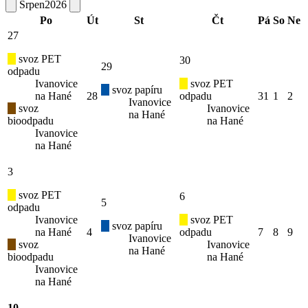
Srpen
2026
Po
Út
St
Čt
Pá
So
Ne
27
svoz PET
30
29
odpadu
Ivanovice
svoz PET
svoz papíru
na Hané
28
odpadu
31
1
2
Ivanovice
svoz
Ivanovice
na Hané
bioodpadu
na Hané
Ivanovice
na Hané
3
svoz PET
6
5
odpadu
Ivanovice
svoz PET
svoz papíru
na Hané
4
odpadu
7
8
9
Ivanovice
svoz
Ivanovice
na Hané
bioodpadu
na Hané
Ivanovice
na Hané
10