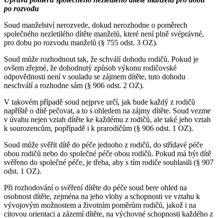
po rozvodu
Soud manželství nerozvede, dokud nerozhodne o poměrech
společného nezletilého dítěte manželů, které není plně svéprávné,
pro dobu po rozvodu manželů (§ 755 odst. 3 OZ).
Soud může rozhodnout tak, že schválí dohodu rodičů. Pokud je
ovšem zřejmé, že dohodnutý způsob výkonu rodičovské
odpovědnosti není v souladu se zájmem dítěte, tuto dohodu
neschválí a rozhodne sám (§ 906 odst. 2 OZ).
V takovém případě soud nejprve určí, jak bude každý z rodičů
napříště o dítě pečovat, a to s ohledem na zájmy dítěte. Soud vezme
v úvahu nejen vztah dítěte ke každému z rodičů, ale také jeho vztah
k sourozencům, popřípadě i k prarodičům (§ 906 odst. 1 OZ).
Soud může svěřit dítě do péče jednoho z rodičů, do střídavé péče
obou rodičů nebo do společné péče obou rodičů. Pokud má být dítě
svěřeno do společné péče, je třeba, aby s tím rodiče souhlasili (§ 907
odst. 1 OZ).
Při rozhodování o svěření dítěte do péče soud bere ohled na
osobnost dítěte, zejména na jeho vlohy a schopnosti ve vztahu k
vývojovým možnostem a životním poměrům rodičů, jakož i na
citovou orientaci a zázemí dítěte, na výchovné schopnosti každého z