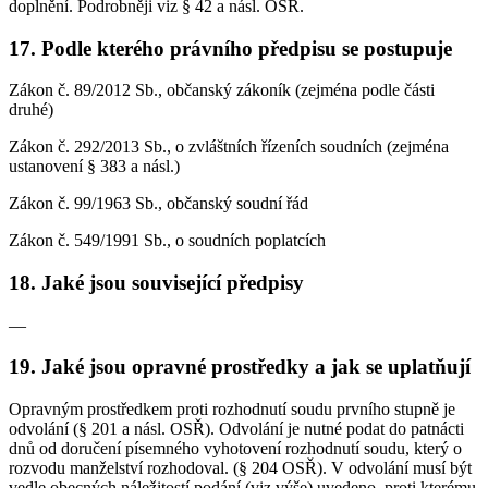
doplnění. Podrobněji viz § 42 a násl. OSŘ.
17. Podle kterého právního předpisu se postupuje
Zákon č. 89/2012 Sb., občanský zákoník (zejména podle části
druhé)
Zákon č. 292/2013 Sb., o zvláštních řízeních soudních (zejména
ustanovení § 383 a násl.)
Zákon č. 99/1963 Sb., občanský soudní řád
Zákon č. 549/1991 Sb., o soudních poplatcích
18. Jaké jsou související předpisy
—
19. Jaké jsou opravné prostředky a jak se uplatňují
Opravným prostředkem proti rozhodnutí soudu prvního stupně je
odvolání (§ 201 a násl. OSŘ). Odvolání je nutné podat do patnácti
dnů od doručení písemného vyhotovení rozhodnutí soudu, který o
rozvodu manželství rozhodoval. (§ 204 OSŘ). V odvolání musí být
vedle obecných náležitostí podání (viz výše) uvedeno, proti kterému