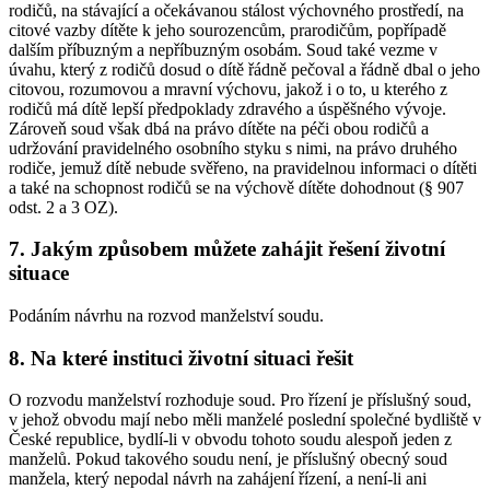
rodičů, na stávající a očekávanou stálost výchovného prostředí, na
citové vazby dítěte k jeho sourozencům, prarodičům, popřípadě
dalším příbuzným a nepříbuzným osobám. Soud také vezme v
úvahu, který z rodičů dosud o dítě řádně pečoval a řádně dbal o jeho
citovou, rozumovou a mravní výchovu, jakož i o to, u kterého z
rodičů má dítě lepší předpoklady zdravého a úspěšného vývoje.
Zároveň soud však dbá na právo dítěte na péči obou rodičů a
udržování pravidelného osobního styku s nimi, na právo druhého
rodiče, jemuž dítě nebude svěřeno, na pravidelnou informaci o dítěti
a také na schopnost rodičů se na výchově dítěte dohodnout (§ 907
odst. 2 a 3 OZ).
7. Jakým způsobem můžete zahájit řešení životní
situace
Podáním návrhu na rozvod manželství soudu.
8. Na které instituci životní situaci řešit
O rozvodu manželství rozhoduje soud. Pro řízení je příslušný soud,
v jehož obvodu mají nebo měli manželé poslední společné bydliště v
České republice, bydlí-li v obvodu tohoto soudu alespoň jeden z
manželů. Pokud takového soudu není, je příslušný obecný soud
manžela, který nepodal návrh na zahájení řízení, a není-li ani