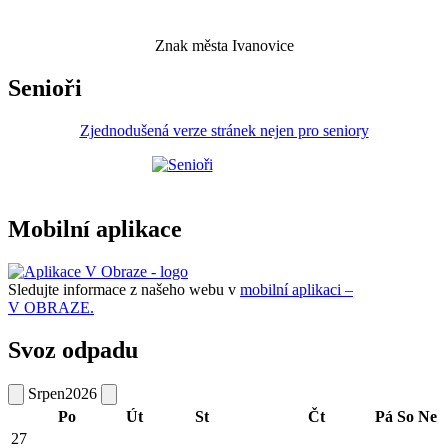
Znak města Ivanovice
Senioři
Zjednodušená verze stránek nejen pro seniory
Mobilní aplikace
Sledujte informace z našeho webu v
mobilní aplikaci –
V OBRAZE.
Svoz odpadu
Srpen
2026
Po
Út
St
Čt
Pá
So
Ne
27