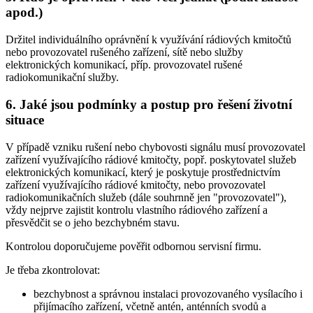
apod.)
Držitel individuálního oprávnění k využívání rádiových kmitočtů
nebo provozovatel rušeného zařízení, sítě nebo služby
elektronických komunikací, příp. provozovatel rušené
radiokomunikační služby.
6. Jaké jsou podmínky a postup pro řešení životní
situace
V případě vzniku rušení nebo chybovosti signálu musí provozovatel
zařízení využívajícího rádiové kmitočty, popř. poskytovatel služeb
elektronických komunikací, který je poskytuje prostřednictvím
zařízení využívajícího rádiové kmitočty, nebo provozovatel
radiokomunikačních služeb (dále souhrnně jen "provozovatel"),
vždy nejprve zajistit kontrolu vlastního rádiového zařízení a
přesvědčit se o jeho bezchybném stavu.
Kontrolou doporučujeme pověřit odbornou servisní firmu.
Je třeba zkontrolovat:
bezchybnost a správnou instalaci provozovaného vysílacího i
přijímacího zařízení, včetně antén, anténních svodů a