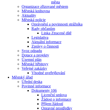
města
Organizace zřizované městem
Městská knihovna
Aktuality
Městská policie
Oprávnění a povinnosti strážníka
Rady občanům
Linka Ztracené dítě
Legislativa
Aktuální informace
Zprávy o činnosti
Svoz odpadu
Dotace a projekty
Územní plán
Městské hřbitovy
Veřejné zakázky
Vhodné uveřejňování
Městský úřad
Úřední deska
Povinné informace
Dokumenty 106
Licenční smlova
Žádost o informace
Příjem žádostí
Opravné prostředky