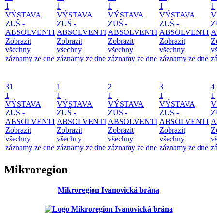
1
1
1
1
1
VÝSTAVA
VÝSTAVA
VÝSTAVA
VÝSTAVA
V
ZUŠ -
ZUŠ -
ZUŠ -
ZUŠ -
Z
ABSOLVENTI
ABSOLVENTI
ABSOLVENTI
ABSOLVENTI
A
Zobrazit
Zobrazit
Zobrazit
Zobrazit
Z
všechny
všechny
všechny
všechny
v
záznamy ze dne
záznamy ze dne
záznamy ze dne
záznamy ze dne
z
31
1
2
3
4
1
1
1
1
1
VÝSTAVA
VÝSTAVA
VÝSTAVA
VÝSTAVA
V
ZUŠ -
ZUŠ -
ZUŠ -
ZUŠ -
Z
ABSOLVENTI
ABSOLVENTI
ABSOLVENTI
ABSOLVENTI
A
Zobrazit
Zobrazit
Zobrazit
Zobrazit
Z
všechny
všechny
všechny
všechny
v
záznamy ze dne
záznamy ze dne
záznamy ze dne
záznamy ze dne
z
Mikroregion
Mikroregion Ivanovická brána