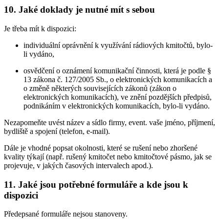
10. Jaké doklady je nutné mít s sebou
Je třeba mít k dispozici:
individuální oprávnění k využívání rádiových kmitočtů, bylo-
li vydáno,
osvědčení o oznámení komunikační činnosti, která je podle §
13 zákona č. 127/2005 Sb., o elektronických komunikacích a
o změně některých souvisejících zákonů (zákon o
elektronických komunikacích), ve znění pozdějších předpisů,
podnikáním v elektronických komunikacích, bylo-li vydáno.
Nezapomeňte uvést název a sídlo firmy, event. vaše jméno, příjmení,
bydliště a spojení (telefon, e-mail).
Dále je vhodné popsat okolnosti, které se rušení nebo zhoršené
kvality týkají (např. rušený kmitočet nebo kmitočtové pásmo, jak se
projevuje, v jakých časových intervalech apod.).
11. Jaké jsou potřebné formuláře a kde jsou k
dispozici
Předepsané formuláře nejsou stanoveny.