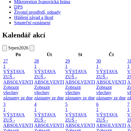
Mikroregion Ivanovická brána
DPS
Životní prostředí, odpady
Hlášení závad a škod
Smuteční oznámení
Kalendář akcí
Srpen
2026
Po
Út
St
Čt
27
28
29
30
3
1
1
1
1
1
VÝSTAVA
VÝSTAVA
VÝSTAVA
VÝSTAVA
V
ZUŠ -
ZUŠ -
ZUŠ -
ZUŠ -
Z
ABSOLVENTI
ABSOLVENTI
ABSOLVENTI
ABSOLVENTI
A
Zobrazit
Zobrazit
Zobrazit
Zobrazit
Z
všechny
všechny
všechny
všechny
v
záznamy ze dne
záznamy ze dne
záznamy ze dne
záznamy ze dne
z
3
4
5
6
7
1
1
1
1
1
VÝSTAVA
VÝSTAVA
VÝSTAVA
VÝSTAVA
V
ZUŠ -
ZUŠ -
ZUŠ -
ZUŠ -
Z
ABSOLVENTI
ABSOLVENTI
ABSOLVENTI
ABSOLVENTI
A
Zobrazit
Zobrazit
Zobrazit
Zobrazit
Z