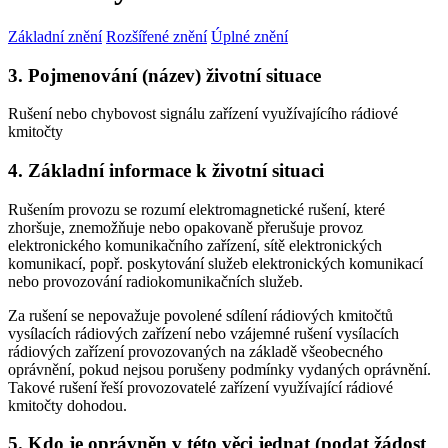
Základní znění
Rozšířené znění
Úplné znění
3. Pojmenování (název) životní situace
Rušení nebo chybovost signálu zařízení využívajícího rádiové
kmitočty
4. Základní informace k životní situaci
Rušením provozu se rozumí elektromagnetické rušení, které
zhoršuje, znemožňuje nebo opakovaně přerušuje provoz
elektronického komunikačního zařízení, sítě elektronických
komunikací, popř. poskytování služeb elektronických komunikací
nebo provozování radiokomunikačních služeb.
Za rušení se nepovažuje povolené sdílení rádiových kmitočtů
vysílacích rádiových zařízení nebo vzájemné rušení vysílacích
rádiových zařízení provozovaných na základě všeobecného
oprávnění, pokud nejsou porušeny podmínky vydaných oprávnění.
Takové rušení řeší provozovatelé zařízení využívající rádiové
kmitočty dohodou.
5. Kdo je oprávněn v této věci jednat (podat žádost