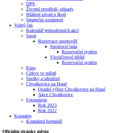
DPS
Životní prostředí, odpady
Hlášení závad a škod
Smuteční oznámení
Volný čas
Kalendář jednodenních akcí
Sport
Rezervace sportovišť
Sportovní hala
Rezervační systém
Víceúčelové hřiště
Rezervační systém
Kino
Církve ve městě
Spolky a sdružení
Chvalkovice na Hané
Osadní výbor Chvalkovice na Hané
Akce Chvalkovice
Fotogalerie
Rok 2023
Rok 2022
Kontakty
Kontaktní formulář
Oficiální stránky města