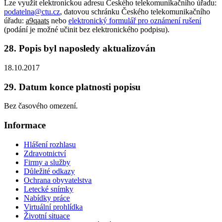
Lze využít elektronickou adresu Českého telekomunikačního úřadu:
podatelna@ctu.cz
, datovou schránku Českého telekomunikačního
úřadu:
a9qaats
nebo
elektronický formulář pro oznámení rušení
(podání je možné učinit bez elektronického podpisu).
28. Popis byl naposledy aktualizován
18.10.2017
29. Datum konce platnosti popisu
Bez časového omezení.
Informace
Hlášení rozhlasu
Zdravotnictví
Firmy a služby
Důležité odkazy
Ochrana obyvatelstva
Letecké snímky
Nabídky práce
Virtuální prohlídka
Životní situace