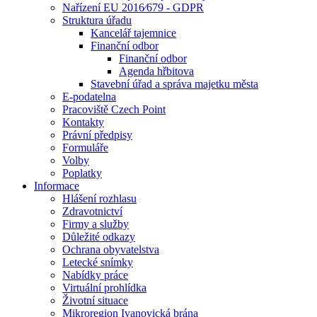
Nařízení EU 2016⁄679 - GDPR
Struktura úřadu
Kancelář tajemnice
Finanční odbor
Finanční odbor
Agenda hřbitova
Stavební úřad a správa majetku města
E-podatelna
Pracoviště Czech Point
Kontakty
Právní předpisy
Formuláře
Volby
Poplatky
Informace
Hlášení rozhlasu
Zdravotnictví
Firmy a služby
Důležité odkazy
Ochrana obyvatelstva
Letecké snímky
Nabídky práce
Virtuální prohlídka
Životní situace
Mikroregion Ivanovická brána